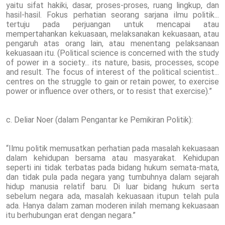
yaitu sifat hakiki, dasar, proses-proses, ruang lingkup, dan
hasil-hasil. Fokus perhatian seorang sarjana ilmu politik...
tertuju pada perjuangan untuk mencapai atau
mempertahankan kekuasaan, melaksanakan kekuasaan, atau
pengaruh atas orang lain, atau menentang pelaksanaan
kekuasaan itu. (Political science is concerned with the study
of power in a society... its nature, basis, processes, scope
and result. The focus of interest of the political scientist...
centres on the struggle to gain or retain power, to exercise
power or influence over others, or to resist that exercise).”
c. Deliar Noer (dalam Pengantar ke Pemikiran Politik):
“Ilmu politik memusatkan perhatian pada masalah kekuasaan
dalam kehidupan bersama atau masyarakat. Kehidupan
seperti ini tidak terbatas pada bidang hukum semata-mata,
dan tidak pula pada negara yang tumbuhnya dalam sejarah
hidup manusia relatif baru. Di luar bidang hukum serta
sebelum negara ada, masalah kekuasaan itupun telah pula
ada. Hanya dalam zaman moderen inilah memang kekuasaan
itu berhubungan erat dengan negara.”