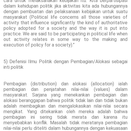
cara untuk melaksanakan kebijakan itu. Kita berpartisipasi
dalam kehidupan politik jika aktivitas kita ada hubungannya
dengan pembuatan dan pelaksanaan kebijakan untuk suatu
masyarakat (Political life concerns all those varieties of
activity that influence significantly the kind of authoritative
policy adopted for a society and the way it is put into
practice. We are said to be participating in political life when
out activity relates in some way to the making and
execution of policy for a society).”
5) Defenisi Ilmu Politik dengan Pembagian/Alokasi sebagai
inti politik
Pembagian (distribution) dan alokasi (allocation) ialah
pembagian dan penjatahan nilai-nilai (values) dalam
masyarakat. Sarjana yang menekankan pembagian dan
alokasi beranggapan bahwa politik tidak lain dan tidak bukan
adalah membagikan dan mengalokasikan nilai-nilai secara
mengikat. Yang ditekankan oleh mereka adalah bahwa
pembagian ini sering tidak merata dan karena itu
menyebabkan konflik. Masalah tidak meratanya pembagian
nilai-nilai perlu diteliti dalam hubungannya dengan kekuasaan