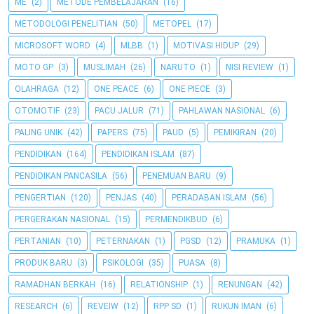
ME
(2)
METODE PEMBELAJARAN
(16)
METODOLOGI PENELITIAN
(50)
METOPEL
(17)
MICROSOFT WORD
(4)
MLBB
(1)
MOTIVASI HIDUP
(29)
MOTO GP
(3)
MUSLIMAH
(26)
NARUTO
(1)
NISI REVIEW
(1)
OLAHRAGA
(12)
ONE PEACE
(6)
ONE PIECE
(3)
OTOMOTIF
(23)
PACU JALUR
(71)
PAHLAWAN NASIONAL
(6)
PALING UNIK
(42)
PAPERS
(75)
PAUD
(5)
PEMIKIRAN
(20)
PENDIDIKAN
(164)
PENDIDIKAN ISLAM
(87)
PENDIDIKAN PANCASILA
(56)
PENEMUAN BARU
(9)
PENGERTIAN
(120)
PENJAS
(40)
PERADABAN ISLAM
(56)
PERGERAKAN NASIONAL
(15)
PERMENDIKBUD
(6)
PERTANIAN
(10)
PETERNAKAN
(1)
PGSD
(12)
PRAMUKA
(1)
PRODUK BARU
(3)
PSIKOLOGI
(35)
PUASA
(8)
RAMADHAN BERKAH
(16)
RELATIONSHIP
(1)
RENUNGAN
(42)
RESEARCH
(6)
REVEIW
(12)
RPP SD
(1)
RUKUN IMAN
(6)