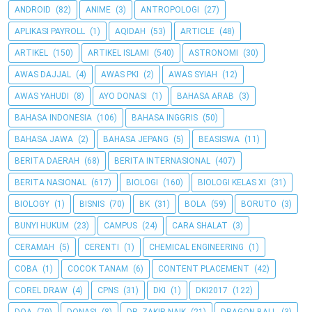
ANDROID
(82)
ANIME
(3)
ANTROPOLOGI
(27)
APLIKASI PAYROLL
(1)
AQIDAH
(53)
ARTICLE
(48)
ARTIKEL
(150)
ARTIKEL ISLAMI
(540)
ASTRONOMI
(30)
AWAS DAJJAL
(4)
AWAS PKI
(2)
AWAS SYIAH
(12)
AWAS YAHUDI
(8)
AYO DONASI
(1)
BAHASA ARAB
(3)
BAHASA INDONESIA
(106)
BAHASA INGGRIS
(50)
BAHASA JAWA
(2)
BAHASA JEPANG
(5)
BEASISWA
(11)
BERITA DAERAH
(68)
BERITA INTERNASIONAL
(407)
BERITA NASIONAL
(617)
BIOLOGI
(160)
BIOLOGI KELAS XI
(31)
BIOLOGY
(1)
BISNIS
(70)
BK
(31)
BOLA
(59)
BORUTO
(3)
BUNYI HUKUM
(23)
CAMPUS
(24)
CARA SHALAT
(3)
CERAMAH
(5)
CERENTI
(1)
CHEMICAL ENGINEERING
(1)
COBA
(1)
COCOK TANAM
(6)
CONTENT PLACEMENT
(42)
COREL DRAW
(4)
CPNS
(31)
DKI
(1)
DKI2017
(122)
DOA
(79)
DONASI
(8)
DR. ZAKIR NAIK
(21)
DRAGON BALL
(3)