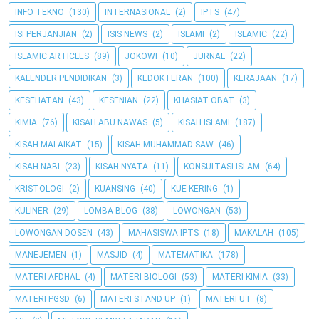
INFO TEKNO
(130)
INTERNASIONAL
(2)
IPTS
(47)
ISI PERJANJIAN
(2)
ISIS NEWS
(2)
ISLAMI
(2)
ISLAMIC
(22)
ISLAMIC ARTICLES
(89)
JOKOWI
(10)
JURNAL
(22)
KALENDER PENDIDIKAN
(3)
KEDOKTERAN
(100)
KERAJAAN
(17)
KESEHATAN
(43)
KESENIAN
(22)
KHASIAT OBAT
(3)
KIMIA
(76)
KISAH ABU NAWAS
(5)
KISAH ISLAMI
(187)
KISAH MALAIKAT
(15)
KISAH MUHAMMAD SAW
(46)
KISAH NABI
(23)
KISAH NYATA
(11)
KONSULTASI ISLAM
(64)
KRISTOLOGI
(2)
KUANSING
(40)
KUE KERING
(1)
KULINER
(29)
LOMBA BLOG
(38)
LOWONGAN
(53)
LOWONGAN DOSEN
(43)
MAHASISWA IPTS
(18)
MAKALAH
(105)
MANEJEMEN
(1)
MASJID
(4)
MATEMATIKA
(178)
MATERI AFDHAL
(4)
MATERI BIOLOGI
(53)
MATERI KIMIA
(33)
MATERI PGSD
(6)
MATERI STAND UP
(1)
MATERI UT
(8)