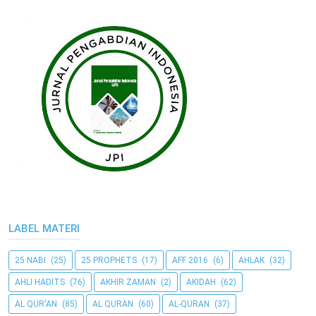
LABEL MATERI
25 NABI
(25)
25 PROPHETS
(17)
AFF 2016
(6)
AHLAK
(32)
AHLI HADITS
(76)
AKHIR ZAMAN
(2)
AKIDAH
(62)
AL QUR'AN
(85)
AL QURAN
(60)
AL-QURAN
(37)