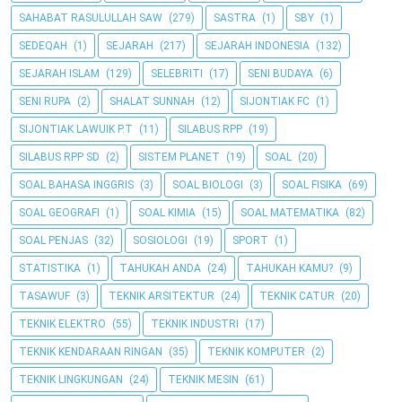
SAHABAT RASULULLAH SAW
(279)
SASTRA
(1)
SBY
(1)
SEDEQAH
(1)
SEJARAH
(217)
SEJARAH INDONESIA
(132)
SEJARAH ISLAM
(129)
SELEBRITI
(17)
SENI BUDAYA
(6)
SENI RUPA
(2)
SHALAT SUNNAH
(12)
SIJONTIAK FC
(1)
SIJONTIAK LAWUIK P.T
(11)
SILABUS RPP
(19)
SILABUS RPP SD
(2)
SISTEM PLANET
(19)
SOAL
(20)
SOAL BAHASA INGGRIS
(3)
SOAL BIOLOGI
(3)
SOAL FISIKA
(69)
SOAL GEOGRAFI
(1)
SOAL KIMIA
(15)
SOAL MATEMATIKA
(82)
SOAL PENJAS
(32)
SOSIOLOGI
(19)
SPORT
(1)
STATISTIKA
(1)
TAHUKAH ANDA
(24)
TAHUKAH KAMU?
(9)
TASAWUF
(3)
TEKNIK ARSITEKTUR
(24)
TEKNIK CATUR
(20)
TEKNIK ELEKTRO
(55)
TEKNIK INDUSTRI
(17)
TEKNIK KENDARAAN RINGAN
(35)
TEKNIK KOMPUTER
(2)
TEKNIK LINGKUNGAN
(24)
TEKNIK MESIN
(61)