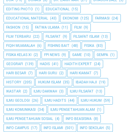
EDITING PHOTO
(1)
EDUCATIONAL
(15)
EDUCATIONAL MATERIAL
(43)
EKONOMI
(125)
FARMASI
(24)
FASHION
(15)
FATWA ULAMA
(11)
FILM
(9)
FILM TERBARU
(22)
FILSAFAT
(9)
FILSAFAT ISLAM
(13)
FIQIH MUAMALAH
(6)
FISHING BAIT
(48)
FISIKA
(83)
FISIKA KELAS XI
(2)
FPI NEWS
(9)
GAME
(10)
GEMPA
(1)
GEOGRAFI
(139)
HADIS
(41)
HADITH EXPERT
(24)
HARI BESAR
(7)
HARI GURU
(2)
HARI KIAMAT
(7)
HISTORY
(205)
HUKUM ISLAM
(35)
IBADAH HAJI
(19)
IKASTAR
(2)
ILMU DAKWAH
(3)
ILMU FILSAFAT
(13)
ILMU GEOLOGI
(26)
ILMU HADITS
(44)
ILMU HUKUM
(59)
ILMU KOMUNIKASI
(34)
ILMU PENGETAHUAN ALAM
(1)
ILMU PENGETAHUAN SOSIAL
(4)
INFO BEASISWA
(8)
INFO CAMPUS
(17)
INFO ISLAMI
(501)
INFO SEKOLAH
(5)