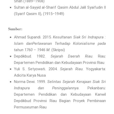
Shah (1889–1908)
Sultan al-Sayyid al-Sharif Qasim Abdul Jalil Syaifudin II
(Syarif Qasim II), (1915–1949)
Sumber:
Ahmad Supandi. 2015.
Kesultanan Siak Sri Indrapura :
Islam danPerlawanan Terhadap Kolonialisme pada
tahun 1760 – 1946 M
. (Skripsi)
Depdikbud. 1982.
Sejarah Daerah Riau
. Riau:
Departemen Pendidikan dan Kebudayaan Provinsi Riau
Yuli S. Setyowati. 2004.
Sejarah Riau
. Yogyakarta:
Adicita Karya Nusa
Norma Dewi. 1999.
Selintas Sejarah Kerajaan Siak Sri
Indrapura dan Peninggalannya
. Pekanbaru:
Departemen Pendidikan dan Kebudayaan Kanwil
Depdikbud Provinsi Riau Bagian Proyek Pembinaan
Permuseuman Riau