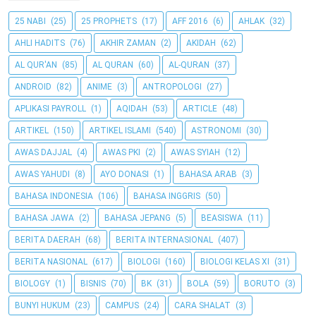
25 NABI
(25)
25 PROPHETS
(17)
AFF 2016
(6)
AHLAK
(32)
AHLI HADITS
(76)
AKHIR ZAMAN
(2)
AKIDAH
(62)
AL QUR'AN
(85)
AL QURAN
(60)
AL-QURAN
(37)
ANDROID
(82)
ANIME
(3)
ANTROPOLOGI
(27)
APLIKASI PAYROLL
(1)
AQIDAH
(53)
ARTICLE
(48)
ARTIKEL
(150)
ARTIKEL ISLAMI
(540)
ASTRONOMI
(30)
AWAS DAJJAL
(4)
AWAS PKI
(2)
AWAS SYIAH
(12)
AWAS YAHUDI
(8)
AYO DONASI
(1)
BAHASA ARAB
(3)
BAHASA INDONESIA
(106)
BAHASA INGGRIS
(50)
BAHASA JAWA
(2)
BAHASA JEPANG
(5)
BEASISWA
(11)
BERITA DAERAH
(68)
BERITA INTERNASIONAL
(407)
BERITA NASIONAL
(617)
BIOLOGI
(160)
BIOLOGI KELAS XI
(31)
BIOLOGY
(1)
BISNIS
(70)
BK
(31)
BOLA
(59)
BORUTO
(3)
BUNYI HUKUM
(23)
CAMPUS
(24)
CARA SHALAT
(3)