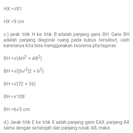
HX =√81
HX =9 cm
c.) jarak titik H ke titik B adalah panjang garis BH. Garis BH
adalah panjang diagonal ruang pada kubus tersebut, oleh
karenanya kita bisa menggunakan teorema phytagoras:
2
2
BH =√(AH
+ AB
)
2
2
BH =√((6√
)2 + 6
)
BH =√(72 + 36)
BH =√108
BH =6√3 cm
d.) Jarak titik E ke titik X aalah panjang garis EAX. panjang AX
sama dengan setengah dari panjang rusuk AB, maka: