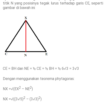
titik N yang posisinya tegak lurus terhadap garis CE, seperti
gambar di bawah ini:
CE = BH dan NE = ½ CE = ½ BH = ½ 6√3 = 3√3
Dengan menggunakan teorema phytagoras:
2
2
NX =√(EX
– NE
)
2
2
NX =√((3√5)
– (3√3)
)