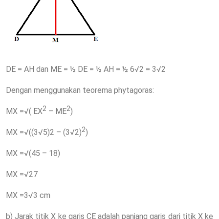
DE = AH dan ME = ½ DE = ½ AH = ½ 6√2 = 3√2
Dengan menggunakan teorema phytagoras:
2
2
MX =√( EX
– ME
)
2
MX =√((3√5)2 – (3√2)
)
MX =√(45 – 18)
MX =√27
MX =3√3 cm
b) Jarak titik X ke garis CE adalah panjang garis dari titik X ke