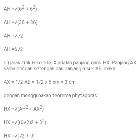
2
2
AH =√(6
+ 6
)
AH =√(36 + 36)
AH =√72
AH =6√2
b.) jarak titik H ke titik X adalah panjang garis HX. Panjang AX
sama dengan setengah dari panjang rusuk AB, maka:
AX = 1/2 AB = 1/2 x 6 xm = 3 cm
dengan menggunakan teorema phytagoras:
2
2
HX =√(AH
+ AX
)
2
HX =√((6√2)2 + 3
)
HX =√(72 + 9)