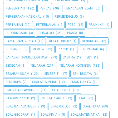
PENDIDIKAN PANCASILA
(56)
PENEMUAN BARU
(9)
PENGERTIAN
(120)
PENJAS
(40)
PERADABAN ISLAM
(56)
PERGERAKAN NASIONAL
(15)
PERMENDIKBUD
(6)
PERTANIAN
(10)
PETERNAKAN
(1)
PGSD
(12)
PRAMUKA
(1)
PRODUK BARU
(3)
PSIKOLOGI
(35)
PUASA
(8)
RAMADHAN BERKAH
(16)
RELATIONSHIP
(1)
RENUNGAN
(42)
RESEARCH
(6)
REVEIW
(12)
RPP SD
(1)
RUKUN IMAN
(6)
SAHABAT RASULULLAH SAW
(279)
SASTRA
(1)
SBY
(1)
SEDEQAH
(1)
SEJARAH
(217)
SEJARAH INDONESIA
(132)
SEJARAH ISLAM
(129)
SELEBRITI
(17)
SENI BUDAYA
(6)
SENI RUPA
(2)
SHALAT SUNNAH
(12)
SIJONTIAK FC
(1)
SIJONTIAK LAWUIK P.T
(11)
SILABUS RPP
(19)
SILABUS RPP SD
(2)
SISTEM PLANET
(19)
SOAL
(20)
SOAL BAHASA INGGRIS
(3)
SOAL BIOLOGI
(3)
SOAL FISIKA
(69)
SOAL GEOGRAFI
(1)
SOAL KIMIA
(15)
SOAL MATEMATIKA
(82)