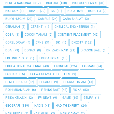
BERITA NASIONAL
(617)
BIOLOGI
(160)
BIOLOGI KELAS XI
(31)
BIOLOGY
(1)
BISNIS
(70)
BK
(31)
BOLA
(59)
BORUTO
(3)
BUNYI HUKUM
(23)
CAMPUS
(24)
CARA SHALAT
(3)
CERAMAH
(5)
CERENTI
(1)
CHEMICAL ENGINEERING
(1)
COBA
(1)
COCOK TANAM
(6)
CONTENT PLACEMENT
(42)
COREL DRAW
(4)
CPNS
(31)
DKI
(1)
DKI2017
(122)
DOA
(79)
DONASI
(8)
DR. ZAKIR NAIK
(21)
DRAGON BALL
(3)
EDITING PHOTO
(1)
EDUCATIONAL
(15)
EDUCATIONAL MATERIAL
(43)
EKONOMI
(125)
FARMASI
(24)
FASHION
(15)
FATWA ULAMA
(11)
FILM
(9)
FILM TERBARU
(22)
FILSAFAT
(9)
FILSAFAT ISLAM
(13)
FIQIH MUAMALAH
(6)
FISHING BAIT
(48)
FISIKA
(83)
FISIKA KELAS XI
(2)
FPI NEWS
(9)
GAME
(10)
GEMPA
(1)
GEOGRAFI
(139)
HADIS
(41)
HADITH EXPERT
(24)
HARI BESAR
(7)
HARI GURU
(2)
HARI KIAMAT
(7)