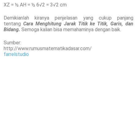
XZ = ½ AH = ½ 6√2 = 3√2 cm
Demikianlah kiranya penjelasan yang cukup panjang
tentang
Cara Menghitung Jarak Titik ke Titik, Garis, dan
Bidang.
Semoga kalian bisa memahaminya dengan baik.
Sumber:
http://www.rumusmatematikadasar.com/
farrelstudio