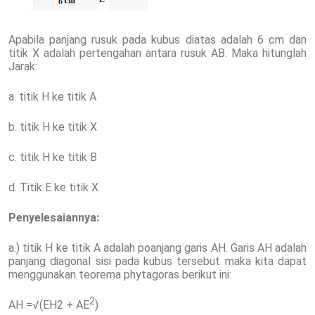
Apabila panjang rusuk pada kubus diatas adalah 6 cm dan
titik X adalah pertengahan antara rusuk AB. Maka hitunglah
Jarak:
a. titik H ke titik A
b. titik H ke titik X
c. titik H ke titik B
d. Titik E ke titik X
Penyelesaiannya:
a.) titik H ke titik A adalah poanjang garis AH. Garis AH adalah
panjang diagonal sisi pada kubus tersebut maka kita dapat
menggunakan teorema phytagoras berikut ini:
2
AH =√(EH2 + AE
)