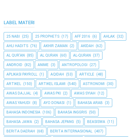
LABEL MATERI
25 NABI
(25)
25 PROPHETS
(17)
AFF 2016
(6)
AHLAK
(32)
AHLI HADITS
(76)
AKHIR ZAMAN
(2)
AKIDAH
(62)
AL QUR'AN
(85)
AL QURAN
(60)
AL-QURAN
(37)
ANDROID
(82)
ANIME
(3)
ANTROPOLOGI
(27)
APLIKASI PAYROLL
(1)
AQIDAH
(53)
ARTICLE
(48)
ARTIKEL
(150)
ARTIKEL ISLAMI
(540)
ASTRONOMI
(30)
AWAS DAJJAL
(4)
AWAS PKI
(2)
AWAS SYIAH
(12)
AWAS YAHUDI
(8)
AYO DONASI
(1)
BAHASA ARAB
(3)
BAHASA INDONESIA
(106)
BAHASA INGGRIS
(50)
BAHASA JAWA
(2)
BAHASA JEPANG
(5)
BEASISWA
(11)
BERITA DAERAH
(68)
BERITA INTERNASIONAL
(407)