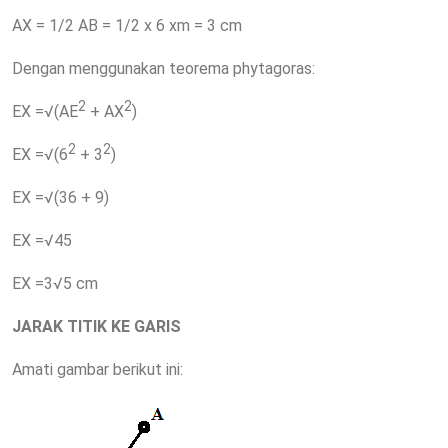
AX = 1/2 AB = 1/2 x 6 xm = 3 cm
Dengan menggunakan teorema phytagoras:
2
2
EX =√(AE
+ AX
)
2
2
EX =√(6
+ 3
)
EX =√(36 + 9)
EX =√45
EX =3√5 cm
JARAK TITIK KE GARIS
Amati gambar berikut ini: