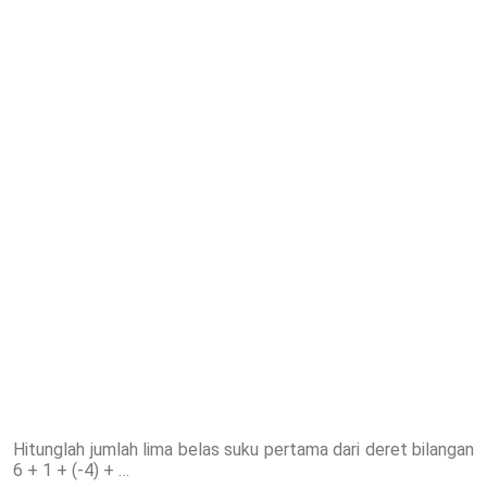
Hitunglah jumlah lima belas suku pertama dari deret bilangan
6 + 1 + (-4) + …