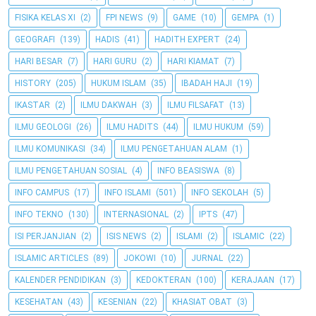
FISIKA KELAS XI
(2)
FPI NEWS
(9)
GAME
(10)
GEMPA
(1)
GEOGRAFI
(139)
HADIS
(41)
HADITH EXPERT
(24)
HARI BESAR
(7)
HARI GURU
(2)
HARI KIAMAT
(7)
HISTORY
(205)
HUKUM ISLAM
(35)
IBADAH HAJI
(19)
IKASTAR
(2)
ILMU DAKWAH
(3)
ILMU FILSAFAT
(13)
ILMU GEOLOGI
(26)
ILMU HADITS
(44)
ILMU HUKUM
(59)
ILMU KOMUNIKASI
(34)
ILMU PENGETAHUAN ALAM
(1)
ILMU PENGETAHUAN SOSIAL
(4)
INFO BEASISWA
(8)
INFO CAMPUS
(17)
INFO ISLAMI
(501)
INFO SEKOLAH
(5)
INFO TEKNO
(130)
INTERNASIONAL
(2)
IPTS
(47)
ISI PERJANJIAN
(2)
ISIS NEWS
(2)
ISLAMI
(2)
ISLAMIC
(22)
ISLAMIC ARTICLES
(89)
JOKOWI
(10)
JURNAL
(22)
KALENDER PENDIDIKAN
(3)
KEDOKTERAN
(100)
KERAJAAN
(17)
KESEHATAN
(43)
KESENIAN
(22)
KHASIAT OBAT
(3)