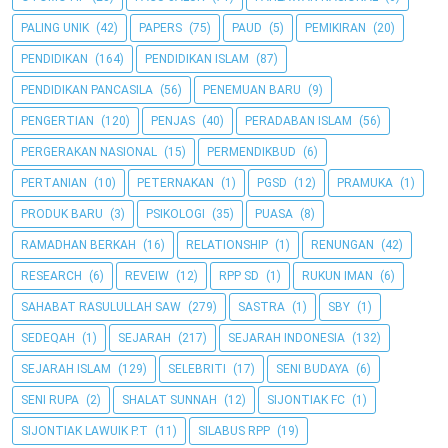
PALING UNIK
(42)
PAPERS
(75)
PAUD
(5)
PEMIKIRAN
(20)
PENDIDIKAN
(164)
PENDIDIKAN ISLAM
(87)
PENDIDIKAN PANCASILA
(56)
PENEMUAN BARU
(9)
PENGERTIAN
(120)
PENJAS
(40)
PERADABAN ISLAM
(56)
PERGERAKAN NASIONAL
(15)
PERMENDIKBUD
(6)
PERTANIAN
(10)
PETERNAKAN
(1)
PGSD
(12)
PRAMUKA
(1)
PRODUK BARU
(3)
PSIKOLOGI
(35)
PUASA
(8)
RAMADHAN BERKAH
(16)
RELATIONSHIP
(1)
RENUNGAN
(42)
RESEARCH
(6)
REVEIW
(12)
RPP SD
(1)
RUKUN IMAN
(6)
SAHABAT RASULULLAH SAW
(279)
SASTRA
(1)
SBY
(1)
SEDEQAH
(1)
SEJARAH
(217)
SEJARAH INDONESIA
(132)
SEJARAH ISLAM
(129)
SELEBRITI
(17)
SENI BUDAYA
(6)
SENI RUPA
(2)
SHALAT SUNNAH
(12)
SIJONTIAK FC
(1)
SIJONTIAK LAWUIK P.T
(11)
SILABUS RPP
(19)