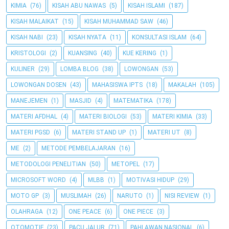
KIMIA
(76)
KISAH ABU NAWAS
(5)
KISAH ISLAMI
(187)
KISAH MALAIKAT
(15)
KISAH MUHAMMAD SAW
(46)
KISAH NABI
(23)
KISAH NYATA
(11)
KONSULTASI ISLAM
(64)
KRISTOLOGI
(2)
KUANSING
(40)
KUE KERING
(1)
KULINER
(29)
LOMBA BLOG
(38)
LOWONGAN
(53)
LOWONGAN DOSEN
(43)
MAHASISWA IPTS
(18)
MAKALAH
(105)
MANEJEMEN
(1)
MASJID
(4)
MATEMATIKA
(178)
MATERI AFDHAL
(4)
MATERI BIOLOGI
(53)
MATERI KIMIA
(33)
MATERI PGSD
(6)
MATERI STAND UP
(1)
MATERI UT
(8)
ME
(2)
METODE PEMBELAJARAN
(16)
METODOLOGI PENELITIAN
(50)
METOPEL
(17)
MICROSOFT WORD
(4)
MLBB
(1)
MOTIVASI HIDUP
(29)
MOTO GP
(3)
MUSLIMAH
(26)
NARUTO
(1)
NISI REVIEW
(1)
OLAHRAGA
(12)
ONE PEACE
(6)
ONE PIECE
(3)
OTOMOTIF
(23)
PACU JALUR
(71)
PAHLAWAN NASIONAL
(6)