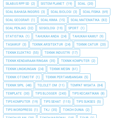
SILABUS RPP SD
(2)
SISTEM PLANET
(19)
SOAL
(20)
SOAL BAHASA INGGRIS
(3)
SOAL BIOLOGI
(3)
SOAL FISIKA
(69)
SOAL GEOGRAFI
(1)
SOAL KIMIA
(15)
SOAL MATEMATIKA
(82)
SOAL PENJAS
(32)
SOSIOLOGI
(19)
SPORT
(1)
STATISTIKA
(1)
TAHUKAH ANDA
(24)
TAHUKAH KAMU?
(9)
TASAWUF
(3)
TEKNIK ARSITEKTUR
(24)
TEKNIK CATUR
(20)
TEKNIK ELEKTRO
(55)
TEKNIK INDUSTRI
(17)
TEKNIK KENDARAAN RINGAN
(35)
TEKNIK KOMPUTER
(2)
TEKNIK LINGKUNGAN
(24)
TEKNIK MESIN
(61)
TEKNIK OTOMOTIF
(1)
TEKNIK PERTAMBANGAN
(5)
TEKNIK SIPIL
(48)
TELOLET OM
(11)
TEMPAT WISATA
(84)
TEMPLATE
(30)
TIPS BLOGGER
(243)
TIPS KECANTIKAN
(8)
TIPS KOMPUTER
(19)
TIPS SEHAT
(115)
TIPS SUKSES
(5)
TIPS WORDPRESS
(1)
TKJ
(35)
TOKOH DUNIA
(2)