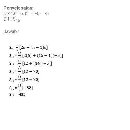
Penyelesaian:
Dik : a = 6, b = 1-6 = -5
Dit : S
15
Jawab :