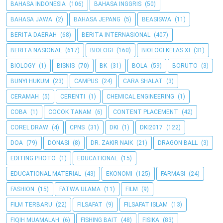
BAHASA INDONESIA
(106)
BAHASA INGGRIS
(50)
BAHASA JAWA
(2)
BAHASA JEPANG
(5)
BEASISWA
(11)
BERITA DAERAH
(68)
BERITA INTERNASIONAL
(407)
BERITA NASIONAL
(617)
BIOLOGI
(160)
BIOLOGI KELAS XI
(31)
BIOLOGY
(1)
BISNIS
(70)
BK
(31)
BOLA
(59)
BORUTO
(3)
BUNYI HUKUM
(23)
CAMPUS
(24)
CARA SHALAT
(3)
CERAMAH
(5)
CERENTI
(1)
CHEMICAL ENGINEERING
(1)
COBA
(1)
COCOK TANAM
(6)
CONTENT PLACEMENT
(42)
COREL DRAW
(4)
CPNS
(31)
DKI
(1)
DKI2017
(122)
DOA
(79)
DONASI
(8)
DR. ZAKIR NAIK
(21)
DRAGON BALL
(3)
EDITING PHOTO
(1)
EDUCATIONAL
(15)
EDUCATIONAL MATERIAL
(43)
EKONOMI
(125)
FARMASI
(24)
FASHION
(15)
FATWA ULAMA
(11)
FILM
(9)
FILM TERBARU
(22)
FILSAFAT
(9)
FILSAFAT ISLAM
(13)
FIQIH MUAMALAH
(6)
FISHING BAIT
(48)
FISIKA
(83)