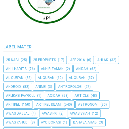
LABEL MATERI
25 NABI
(25)
25 PROPHETS
(17)
AFF 2016
(6)
AHLAK
(32)
AHLI HADITS
(76)
AKHIR ZAMAN
(2)
AKIDAH
(62)
AL QUR'AN
(85)
AL QURAN
(60)
AL-QURAN
(37)
ANDROID
(82)
ANIME
(3)
ANTROPOLOGI
(27)
APLIKASI PAYROLL
(1)
AQIDAH
(53)
ARTICLE
(48)
ARTIKEL
(150)
ARTIKEL ISLAMI
(540)
ASTRONOMI
(30)
AWAS DAJJAL
(4)
AWAS PKI
(2)
AWAS SYIAH
(12)
AWAS YAHUDI
(8)
AYO DONASI
(1)
BAHASA ARAB
(3)