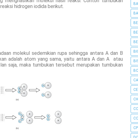
 menghasilkan molekul hasil reaksi. Contoh tumbukan
BA
eaksi hidrogen iodida berikut.
BA
BE
BE
BE
BI
eadaan molekul sedemikian rupa sehingga antara A dan B
rakan adalah atom yang sama, yaitu antara A dan A atau
BI
lan saja, maka tumbukan tersebut merupakan tumbukan
B
C
C
CH
C
C
CP
D