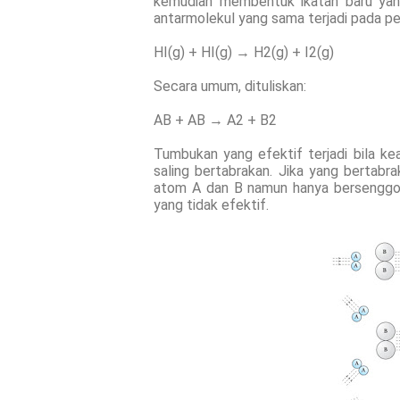
kemudian membentuk ikatan baru yang
antarmolekul yang sama terjadi pada per
HI(g) + HI(g) → H2(g) + I2(g)
Secara umum, dituliskan:
AB + AB → A2 + B2
Tumbukan yang efektif terjadi bila k
saling bertabrakan. Jika yang bertab
atom A dan B namun hanya bersenggo
yang tidak efektif.