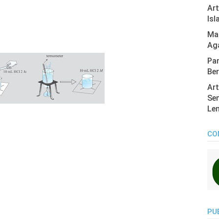
Ar
Isl
Mas
Ag
Pan
Ber
Art
Sen
Len
CO
PU