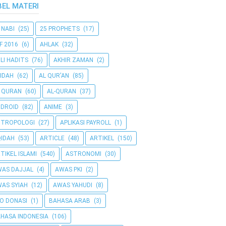
BEL MATERI
 NABI
(25)
25 PROPHETS
(17)
F 2016
(6)
AHLAK
(32)
LI HADITS
(76)
AKHIR ZAMAN
(2)
IDAH
(62)
AL QUR'AN
(85)
 QURAN
(60)
AL-QURAN
(37)
DROID
(82)
ANIME
(3)
NTROPOLOGI
(27)
APLIKASI PAYROLL
(1)
IDAH
(53)
ARTICLE
(48)
ARTIKEL
(150)
TIKEL ISLAMI
(540)
ASTRONOMI
(30)
AS DAJJAL
(4)
AWAS PKI
(2)
AS SYIAH
(12)
AWAS YAHUDI
(8)
O DONASI
(1)
BAHASA ARAB
(3)
HASA INDONESIA
(106)