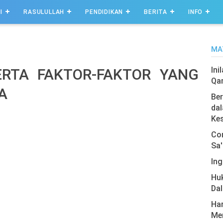
I
RASULULLAH
PENDIDIKAN
BERITA
INFO
MA
Ini
ERTA FAKTOR-FAKTOR YANG
Qa
A
Ber
dal
Ke
Com
Sa'
Ing
Hu
Da
Har
Men