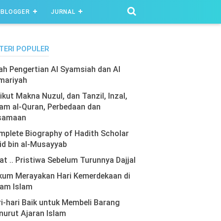
BLOGGER
JURNAL
TERI POPULER
lah Pengertian Al Syamsiah dan Al
mariyah
ikut Makna Nuzul, dan Tanzil, Inzal,
am al-Quran, Perbedaan dan
samaan
plete Biography of Hadith Scholar
id bin al-Musayyab
at .. Pristiwa Sebelum Turunnya Dajjal
kum Merayakan Hari Kemerdekaan di
lam Islam
i-hari Baik untuk Membeli Barang
urut Ajaran Islam