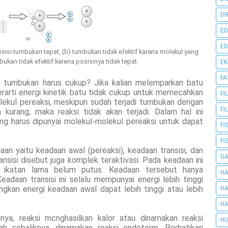
DR
ED
ED
sisi tumbukan tepat, (b) tumbukan tidak efektif karena molekul yang
ukan tidak efektif karena posisinya tidak tepat.
E
FA
i tumbukan harus cukup? Jika kalian melemparkan batu
rarti energi kinetik batu tidak cukup untuk memecahkan
FI
lekul pereaksi, meskipun sudah terjadi tumbukan dengan
FI
 kurang, maka reaksi tidak akan terjadi. Dalam hal ini
ng harus dipunyai molekul-molekul pereaksi untuk dapat
FI
FI
an yaitu keadaan awal (pereaksi), keadaan transisi, dan
G
ransisi disebut juga komplek teraktivasi. Pada keadaan ini
 ikatan lama belum putus. Keadaan tersebut hanya
HA
eadaan transisi ini selalu mempunyai energi lebih tinggi
ngkan energi keadaan awal dapat lebih tinggi atau lebih
HA
HA
inya, reaksi mcnghasilkan kalor atau dinamakan reaksi
HU
lah sebaliknya, dinamakan reaksi endoterm. Perhatikan