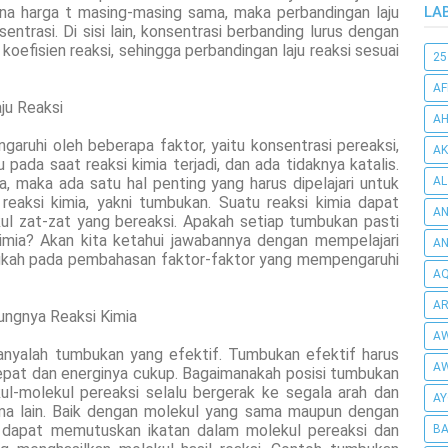
ena harga t masing-masing sama, maka perbandingan laju
LA
ntrasi. Di sisi lain, konsentrasi berbanding lurus dengan
koefisien reaksi, sehingga perbandingan laju reaksi sesuai
25
AF
ju Reaksi
AH
aruhi oleh beberapa faktor, yaitu konsentrasi pereaksi,
AK
pada saat reaksi kimia terjadi, dan ada tidaknya katalis.
, maka ada satu hal penting yang harus dipelajari untuk
AL
reaksi kimia, yakni tumbukan. Suatu reaksi kimia dapat
AN
kul zat-zat yang bereaksi. Apakah setiap tumbukan pasti
imia? Akan kita ketahui jawabannya dengan mempelajari
A
gkah pada pembahasan faktor-faktor yang mempengaruhi
AQ
AR
ungnya Reaksi Kimia
AW
anyalah tumbukan yang efektif. Tumbukan efektif harus
AW
tepat dan energinya cukup. Bagaimanakah posisi tumbukan
l-molekul pereaksi selalu bergerak ke segala arah dan
AY
a lain. Baik dengan molekul yang sama maupun dengan
 dapat memutuskan ikatan dalam molekul pereaksi dan
BA