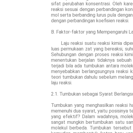
sifat perubahan konsentrasi. Oleh kar
reaksi sesuai dengan perbandingan konse
mol serta berbanding lurus pula dengan 
dengan perbandingan koefisien reaksi.
B. Faktor-faktor yang Mempengaruhi La
Laju reaksi suatu reaksi kimia dipeng
luas permukaan zat yang bereaksi, suhu 
Sehubungan dengan proses reaksi kimia
menentukan berjalan tidaknya sebuah 
terjadi bila ada tumbukan antara mole
menyebabkan berlangsungnya reaksi k
teori tumbukan dahulu sebelum melan
laju reaksi.
2.1. Tumbukan sebagai Syarat Berlangs
Tumbukan yang menghasilkan reaksi h
memenuhi dua syarat, yaitu posisinya 
yang efektif? Dalam wadahnya, moleku
sangat mungkin bertumbukan satu sam
molekul berbeda. Tumbukan tersebut