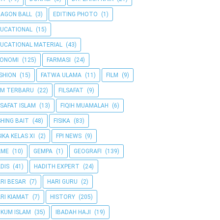
AGON BALL
(3)
EDITING PHOTO
(1)
UCATIONAL
(15)
UCATIONAL MATERIAL
(43)
KONOMI
(125)
FARMASI
(24)
SHION
(15)
FATWA ULAMA
(11)
FILM
(9)
LM TERBARU
(22)
FILSAFAT
(9)
LSAFAT ISLAM
(13)
FIQIH MUAMALAH
(6)
SHING BAIT
(48)
FISIKA
(83)
SIKA KELAS XI
(2)
FPI NEWS
(9)
AME
(10)
GEMPA
(1)
GEOGRAFI
(139)
DIS
(41)
HADITH EXPERT
(24)
RI BESAR
(7)
HARI GURU
(2)
RI KIAMAT
(7)
HISTORY
(205)
KUM ISLAM
(35)
IBADAH HAJI
(19)