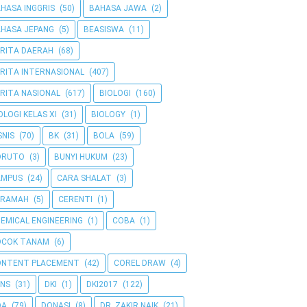
HASA INGGRIS
(50)
BAHASA JAWA
(2)
HASA JEPANG
(5)
BEASISWA
(11)
RITA DAERAH
(68)
RITA INTERNASIONAL
(407)
RITA NASIONAL
(617)
BIOLOGI
(160)
OLOGI KELAS XI
(31)
BIOLOGY
(1)
SNIS
(70)
BK
(31)
BOLA
(59)
ORUTO
(3)
BUNYI HUKUM
(23)
AMPUS
(24)
CARA SHALAT
(3)
ERAMAH
(5)
CERENTI
(1)
EMICAL ENGINEERING
(1)
COBA
(1)
OCOK TANAM
(6)
ONTENT PLACEMENT
(42)
COREL DRAW
(4)
NS
(31)
DKI
(1)
DKI2017
(122)
OA
(79)
DONASI
(8)
DR. ZAKIR NAIK
(21)