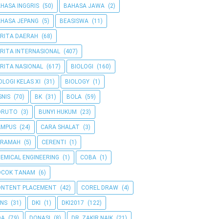
HASA INGGRIS
(50)
BAHASA JAWA
(2)
HASA JEPANG
(5)
BEASISWA
(11)
RITA DAERAH
(68)
RITA INTERNASIONAL
(407)
RITA NASIONAL
(617)
BIOLOGI
(160)
OLOGI KELAS XI
(31)
BIOLOGY
(1)
SNIS
(70)
BK
(31)
BOLA
(59)
ORUTO
(3)
BUNYI HUKUM
(23)
AMPUS
(24)
CARA SHALAT
(3)
ERAMAH
(5)
CERENTI
(1)
EMICAL ENGINEERING
(1)
COBA
(1)
OCOK TANAM
(6)
ONTENT PLACEMENT
(42)
COREL DRAW
(4)
NS
(31)
DKI
(1)
DKI2017
(122)
OA
(79)
DONASI
(8)
DR. ZAKIR NAIK
(21)