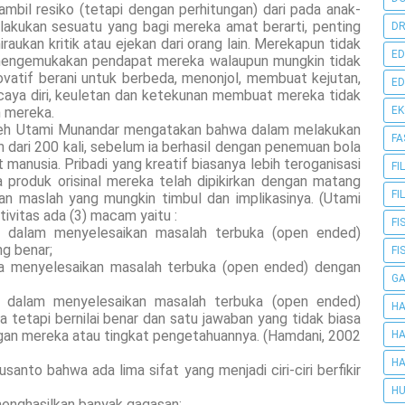
ambil resiko (tetapi dengan perhitungan) dari pada anak-
akukan sesuatu yang bagi mereka amat berarti, penting
DR
raukan kritik atau ejekan dari orang lain. Merekapun tidak
ED
mengemukakan pendapat mereka walaupun mungkin tidak
inovatif berani untuk berbeda, menonjol, membuat kejutan,
ED
rcaya diri, keuletan dan ketekunan membuat mereka tidak
n mereka.
E
oleh Utami Munandar mengatakan bahwa dalam melakukan
FA
 dari 200 kali, sebelum ia berhasil dengan penemuan bola
manusia. Pribadi yang kreatif biasanya lebih teroganisasi
FI
a produk orisinal mereka telah dipikirkan dengan matang
FI
n maslah yang mungkin timbul dan implikasinya. (Utami
tivitas ada (3) macam yaitu :
FI
a dalam menyelesaikan masalah terbuka (open ended)
g benar;
FI
swa menyelesaikan masalah terbuka (open ended) dengan
G
a dalam menyelesaikan masalah terbuka (open ended)
HA
tetapi bernilai benar dan satu jawaban yang tidak biasa
gan mereka atau tingkat pengetahuannya. (Hamdani, 2002
HA
HA
anto bahwa ada lima sifat yang menjadi ciri-ciri berfikir
HU
enghasilkan banyak gagasan;