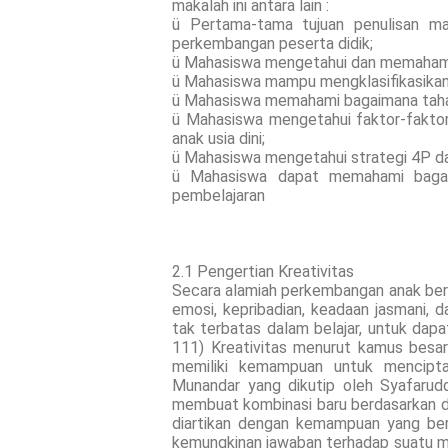
makalah ini antara lain :
ü Pertama-tama tujuan penulisan ma
perkembangan peserta didik;
ü Mahasiswa mengetahui dan memahami 
ü Mahasiswa mampu mengklasifikasikan ci
ü Mahasiswa memahami bagaimana tahapa
ü Mahasiswa mengetahui faktor-fakto
anak usia dini;
ü Mahasiswa mengetahui strategi 4P da
ü Mahasiswa dapat memahami bagai
pembelajaran
2.1 Pengertian Kreativitas
Secara alamiah perkembangan anak berb
emosi, kepribadian, keadaan jasmani, d
tak terbatas dalam belajar, untuk dapa
111) Kreativitas menurut kamus besar 
memiliki kemampuan untuk mencipta
Munandar yang dikutip oleh Syafarud
membuat kombinasi baru berdasarkan dat
diartikan dengan kemampuan yang be
kemungkinan jawaban terhadap suatu m