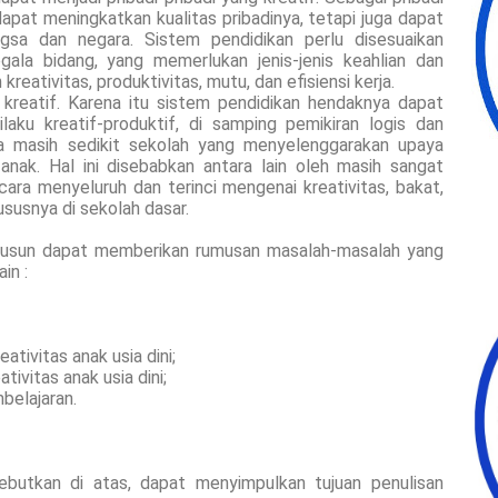
dapat meningkatkan kualitas pribadinya, tetapi juga dapat
gsa dan negara. Sistem pendidikan perlu disesuaikan
la bidang, yang memerlukan jenis-jenis keahlian dan
eativitas, produktivitas, mutu, dan efisiensi kerja.
n kreatif. Karena itu sistem pendidikan hendaknya dapat
laku kreatif-produktif, di samping pemikiran logis dan
a masih sedikit sekolah yang menyelenggarakan upaya
nak. Hal ini disebabkan antara lain oleh masih sangat
ara menyeluruh dan terinci mengenai kreativitas, bakat,
usnya di sekolah dasar.
enyusun dapat memberikan rumusan masalah-masalah yang
in :
tivitas anak usia dini;
ivitas anak usia dini;
belajaran.
ebutkan di atas, dapat menyimpulkan tujuan penulisan