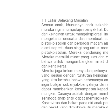
1.1 Latar Belakang Masalah
Semua anak, khususnya anak sekola
mereka ingin mempelajari banyak hal. Do
dari keinginan untuk mengeksplorasi 
mengetahui sesuatu dan membuat ses
pistol-pistolan dan berbagai macam al
alami seperti daun singkong untuk m
pistol-pistolan. Mereka cenderung m
Mereka memiliki minat yang luas dan 
bahwa untuk mengembangkan minat da
dan kerja keras.
Mereka juga belum menyadari perlunya 
yang sesuai dengan tuntutan keingina
yang kita ketahui bahwa sebenarnya anak
ingin belajar sebanyak-banyaknya dan 
dapat memberikan kesempatan kepada 
mungkin. Caranya adalah dengan membu
sehingga anak-anak dapat memiliki keing
Kreativitas dan bakat pada diri anak p
dan bakat yang dimilikinya itu mereka d