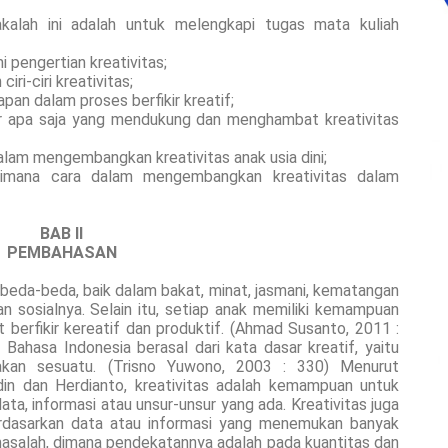
kalah ini adalah untuk melengkapi tugas mata kuliah
pengertian kreativitas;
ri-ciri kreativitas;
n dalam proses berfikir kreatif;
r apa saja yang mendukung dan menghambat kreativitas
lam mengembangkan kreativitas anak usia dini;
mana cara dalam mengembangkan kreativitas dalam
BAB II
PEMBAHASAN
eda-beda, baik dalam bakat, minat, jasmani, kematangan
an sosialnya. Selain itu, setiap anak memiliki kemampuan
t berfikir kereatif dan produktif. (Ahmad Susanto, 2011 :
Bahasa Indonesia berasal dari kata dasar kreatif, yaitu
kan sesuatu. (Trisno Yuwono, 2003 : 330) Menurut
din dan Herdianto, kreativitas adalah kemampuan untuk
a, informasi atau unsur-unsur yang ada. Kreativitas juga
rdasarkan data atau informasi yang menemukan banyak
asalah, dimana pendekatannya adalah pada kuantitas dan