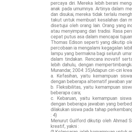
percaya diri. Mereka lebih berani meng
anak pada umumnya. Artinya dalam mel
dan disukai, mereka tidak terlalu menghi
takut untuk membuat kesalahan dan 
disetujui oleh orang lain. Orang yang 
atau menyimpang dari tradisi. Rasa pe
cepat putus asa dalam mencapai tujua
Thomas Edison seperti yang dikutip 
percobaan ia mengalami kegagalan lebih
lampu yang bermakna bagi seluruh umat 
dalam tindakan. Rencana inovatif sert
lebih dahulu, dengan mempertimbangka
Munandar, 2004: 35)Adapun ciri-ciri krea
a. Kefasihan, yaitu kemampuan sisw
dengan beberapa alternatif jawaban yan
b. Fleksibilitas, yaitu kemampuan si
beberapa cara;
c. Kebaruan, yaitu kemampuan sisw
dengan beberapa jawaban yang berbeda 
dilakukan siswa pada tahap perkemban
: 4)
Menurut Guilford dikutip oleh Ahmad Sus
kreatif, yakni :
Ø Kelancaran, ialah kemampuan untuk m