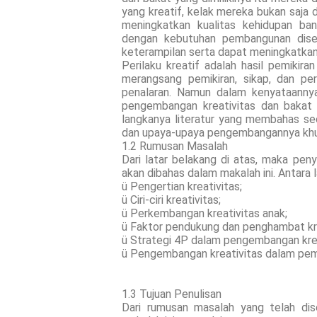
yang kreatif, kelak mereka bukan saja 
meningkatkan kualitas kehidupan ban
dengan kebutuhan pembangunan disega
keterampilan serta dapat meningkatkan kr
Perilaku kreatif adalah hasil pemikira
merangsang pemikiran, sikap, dan peri
penalaran. Namun dalam kenyataanny
pengembangan kreativitas dan bakat a
langkanya literatur yang membahas sec
dan upaya-upaya pengembangannya khus
1.2 Rumusan Masalah
Dari latar belakang di atas, maka p
akan dibahas dalam makalah ini. Antara la
ü Pengertian kreativitas;
ü Ciri-ciri kreativitas;
ü Perkembangan kreativitas anak;
ü Faktor pendukung dan penghambat krea
ü Strategi 4P dalam pengembangan kreat
ü Pengembangan kreativitas dalam pem
1.3 Tujuan Penulisan
Dari rumusan masalah yang telah dis