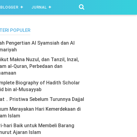
BLOGGER
JURNAL
TERI POPULER
lah Pengertian Al Syamsiah dan Al
mariyah
ikut Makna Nuzul, dan Tanzil, Inzal,
am al-Quran, Perbedaan dan
samaan
plete Biography of Hadith Scholar
id bin al-Musayyab
at .. Pristiwa Sebelum Turunnya Dajjal
kum Merayakan Hari Kemerdekaan di
lam Islam
i-hari Baik untuk Membeli Barang
urut Ajaran Islam