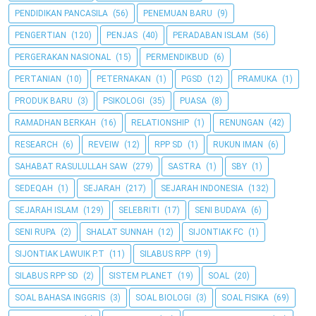
PENDIDIKAN PANCASILA
(56)
PENEMUAN BARU
(9)
PENGERTIAN
(120)
PENJAS
(40)
PERADABAN ISLAM
(56)
PERGERAKAN NASIONAL
(15)
PERMENDIKBUD
(6)
PERTANIAN
(10)
PETERNAKAN
(1)
PGSD
(12)
PRAMUKA
(1)
PRODUK BARU
(3)
PSIKOLOGI
(35)
PUASA
(8)
RAMADHAN BERKAH
(16)
RELATIONSHIP
(1)
RENUNGAN
(42)
RESEARCH
(6)
REVEIW
(12)
RPP SD
(1)
RUKUN IMAN
(6)
SAHABAT RASULULLAH SAW
(279)
SASTRA
(1)
SBY
(1)
SEDEQAH
(1)
SEJARAH
(217)
SEJARAH INDONESIA
(132)
SEJARAH ISLAM
(129)
SELEBRITI
(17)
SENI BUDAYA
(6)
SENI RUPA
(2)
SHALAT SUNNAH
(12)
SIJONTIAK FC
(1)
SIJONTIAK LAWUIK P.T
(11)
SILABUS RPP
(19)
SILABUS RPP SD
(2)
SISTEM PLANET
(19)
SOAL
(20)
SOAL BAHASA INGGRIS
(3)
SOAL BIOLOGI
(3)
SOAL FISIKA
(69)