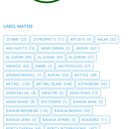
LABEL MATERI
25 NABI
(25)
25 PROPHETS
(17)
AFF 2016
(6)
AHLAK
(32)
AHLI HADITS
(76)
AKHIR ZAMAN
(2)
AKIDAH
(62)
AL QUR'AN
(85)
AL QURAN
(60)
AL-QURAN
(37)
ANDROID
(82)
ANIME
(3)
ANTROPOLOGI
(27)
APLIKASI PAYROLL
(1)
AQIDAH
(53)
ARTICLE
(48)
ARTIKEL
(150)
ARTIKEL ISLAMI
(540)
ASTRONOMI
(30)
AWAS DAJJAL
(4)
AWAS PKI
(2)
AWAS SYIAH
(12)
AWAS YAHUDI
(8)
AYO DONASI
(1)
BAHASA ARAB
(3)
BAHASA INDONESIA
(106)
BAHASA INGGRIS
(50)
BAHASA JAWA
(2)
BAHASA JEPANG
(5)
BEASISWA
(11)
BERITA DAERAH
(68)
BERITA INTERNASIONAL
(407)