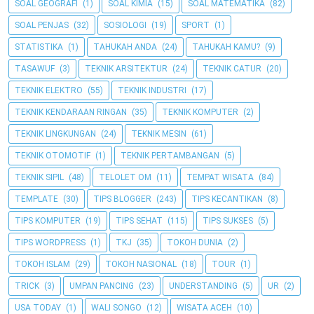
SOAL GEOGRAFI
(1)
SOAL KIMIA
(15)
SOAL MATEMATIKA
(82)
SOAL PENJAS
(32)
SOSIOLOGI
(19)
SPORT
(1)
STATISTIKA
(1)
TAHUKAH ANDA
(24)
TAHUKAH KAMU?
(9)
TASAWUF
(3)
TEKNIK ARSITEKTUR
(24)
TEKNIK CATUR
(20)
TEKNIK ELEKTRO
(55)
TEKNIK INDUSTRI
(17)
TEKNIK KENDARAAN RINGAN
(35)
TEKNIK KOMPUTER
(2)
TEKNIK LINGKUNGAN
(24)
TEKNIK MESIN
(61)
TEKNIK OTOMOTIF
(1)
TEKNIK PERTAMBANGAN
(5)
TEKNIK SIPIL
(48)
TELOLET OM
(11)
TEMPAT WISATA
(84)
TEMPLATE
(30)
TIPS BLOGGER
(243)
TIPS KECANTIKAN
(8)
TIPS KOMPUTER
(19)
TIPS SEHAT
(115)
TIPS SUKSES
(5)
TIPS WORDPRESS
(1)
TKJ
(35)
TOKOH DUNIA
(2)
TOKOH ISLAM
(29)
TOKOH NASIONAL
(18)
TOUR
(1)
TRICK
(3)
UMPAN PANCING
(23)
UNDERSTANDING
(5)
UR
(2)
USA TODAY
(1)
WALI SONGO
(12)
WISATA ACEH
(10)