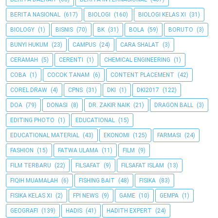
BERITA NASIONAL
(617)
BIOLOGI
(160)
BIOLOGI KELAS XI
(31)
BIOLOGY
(1)
BISNIS
(70)
BK
(31)
BOLA
(59)
BORUTO
(3)
BUNYI HUKUM
(23)
CAMPUS
(24)
CARA SHALAT
(3)
CERAMAH
(5)
CERENTI
(1)
CHEMICAL ENGINEERING
(1)
COBA
(1)
COCOK TANAM
(6)
CONTENT PLACEMENT
(42)
COREL DRAW
(4)
CPNS
(31)
DKI
(1)
DKI2017
(122)
DOA
(79)
DONASI
(8)
DR. ZAKIR NAIK
(21)
DRAGON BALL
(3)
EDITING PHOTO
(1)
EDUCATIONAL
(15)
EDUCATIONAL MATERIAL
(43)
EKONOMI
(125)
FARMASI
(24)
FASHION
(15)
FATWA ULAMA
(11)
FILM
(9)
FILM TERBARU
(22)
FILSAFAT
(9)
FILSAFAT ISLAM
(13)
FIQIH MUAMALAH
(6)
FISHING BAIT
(48)
FISIKA
(83)
FISIKA KELAS XI
(2)
FPI NEWS
(9)
GAME
(10)
GEMPA
(1)
GEOGRAFI
(139)
HADIS
(41)
HADITH EXPERT
(24)