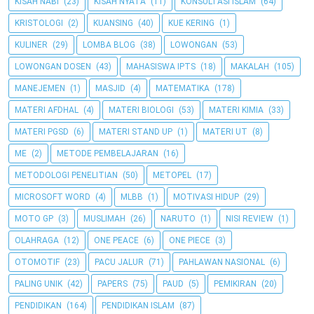
KISAH NABI
(23)
KISAH NYATA
(11)
KONSULTASI ISLAM
(64)
KRISTOLOGI
(2)
KUANSING
(40)
KUE KERING
(1)
KULINER
(29)
LOMBA BLOG
(38)
LOWONGAN
(53)
LOWONGAN DOSEN
(43)
MAHASISWA IPTS
(18)
MAKALAH
(105)
MANEJEMEN
(1)
MASJID
(4)
MATEMATIKA
(178)
MATERI AFDHAL
(4)
MATERI BIOLOGI
(53)
MATERI KIMIA
(33)
MATERI PGSD
(6)
MATERI STAND UP
(1)
MATERI UT
(8)
ME
(2)
METODE PEMBELAJARAN
(16)
METODOLOGI PENELITIAN
(50)
METOPEL
(17)
MICROSOFT WORD
(4)
MLBB
(1)
MOTIVASI HIDUP
(29)
MOTO GP
(3)
MUSLIMAH
(26)
NARUTO
(1)
NISI REVIEW
(1)
OLAHRAGA
(12)
ONE PEACE
(6)
ONE PIECE
(3)
OTOMOTIF
(23)
PACU JALUR
(71)
PAHLAWAN NASIONAL
(6)
PALING UNIK
(42)
PAPERS
(75)
PAUD
(5)
PEMIKIRAN
(20)
PENDIDIKAN
(164)
PENDIDIKAN ISLAM
(87)