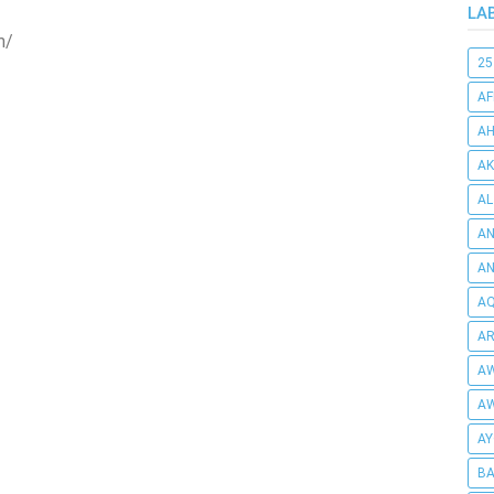
LA
m/
25
AF
AH
AK
AL
AN
A
AQ
AR
AW
AW
AY
BA