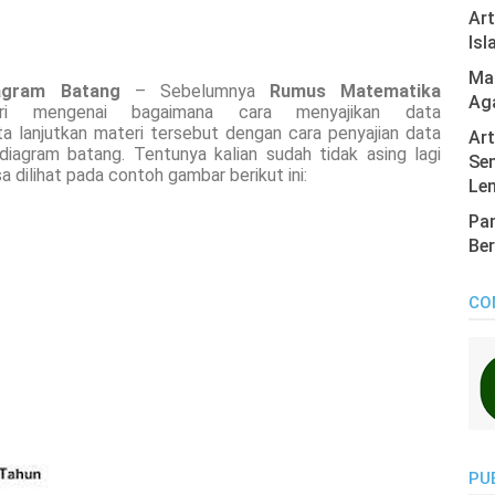
Ar
Isl
Mas
agram Batang
– Sebelumnya
Rumus Matematika
Ag
 mengenai bagaimana cara menyajikan data
ta lanjutkan materi tersebut dengan cara penyajian data
Art
iagram batang. Tentunya kalian sudah tidak asing lagi
Sen
 dilihat pada contoh gambar berikut ini:
Len
Pan
Ber
CO
PU