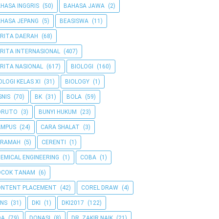
HASA INGGRIS
(50)
BAHASA JAWA
(2)
HASA JEPANG
(5)
BEASISWA
(11)
RITA DAERAH
(68)
RITA INTERNASIONAL
(407)
RITA NASIONAL
(617)
BIOLOGI
(160)
OLOGI KELAS XI
(31)
BIOLOGY
(1)
SNIS
(70)
BK
(31)
BOLA
(59)
ORUTO
(3)
BUNYI HUKUM
(23)
AMPUS
(24)
CARA SHALAT
(3)
ERAMAH
(5)
CERENTI
(1)
EMICAL ENGINEERING
(1)
COBA
(1)
OCOK TANAM
(6)
ONTENT PLACEMENT
(42)
COREL DRAW
(4)
NS
(31)
DKI
(1)
DKI2017
(122)
OA
(79)
DONASI
(8)
DR. ZAKIR NAIK
(21)