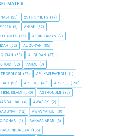
BEL MATERI
 NABI
(25)
25 PROPHETS
(17)
F 2016
(6)
AHLAK
(32)
LI HADITS
(76)
AKHIR ZAMAN
(2)
IDAH
(62)
AL QUR'AN
(85)
 QURAN
(60)
AL-QURAN
(37)
DROID
(82)
ANIME
(3)
NTROPOLOGI
(27)
APLIKASI PAYROLL
(1)
IDAH
(53)
ARTICLE
(48)
ARTIKEL
(150)
TIKEL ISLAMI
(540)
ASTRONOMI
(30)
AS DAJJAL
(4)
AWAS PKI
(2)
AS SYIAH
(12)
AWAS YAHUDI
(8)
O DONASI
(1)
BAHASA ARAB
(3)
HASA INDONESIA
(106)