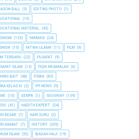
AGON BALL
(3)
EDITING PHOTO
(1)
UCATIONAL
(15)
UCATIONAL MATERIAL
(43)
KONOMI
(125)
FARMASI
(24)
SHION
(15)
FATWA ULAMA
(11)
FILM
(9)
LM TERBARU
(22)
FILSAFAT
(9)
LSAFAT ISLAM
(13)
FIQIH MUAMALAH
(6)
SHING BAIT
(48)
FISIKA
(83)
SIKA KELAS XI
(2)
FPI NEWS
(9)
AME
(10)
GEMPA
(1)
GEOGRAFI
(139)
DIS
(41)
HADITH EXPERT
(24)
RI BESAR
(7)
HARI GURU
(2)
RI KIAMAT
(7)
HISTORY
(205)
KUM ISLAM
(35)
IBADAH HAJI
(19)