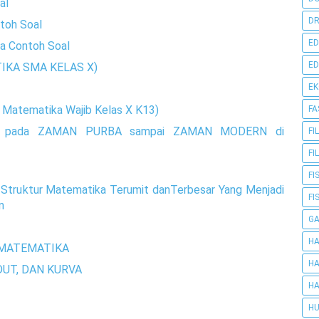
al
DR
toh Soal
ED
a Contoh Soal
ED
IKA SMA KELAS X)
E
i Matematika Wajib Kelas X K13)
FA
 pada ZAMAN PURBA sampai ZAMAN MODERN di
FI
FI
FI
 Struktur Matematika Terumit danTerbesar Yang Menjadi
FI
n
G
HA
 MATEMATIKA
HA
DUT, DAN KURVA
HA
HU