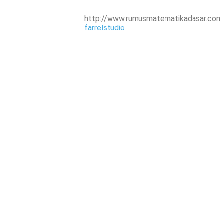
http://www.rumusmatematikadasar.co
farrelstudio