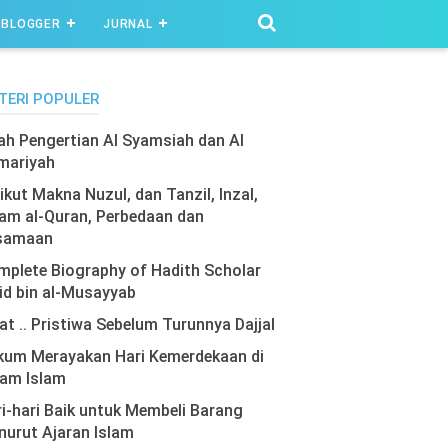
BLOGGER
JURNAL
TERI POPULER
lah Pengertian Al Syamsiah dan Al
mariyah
ikut Makna Nuzul, dan Tanzil, Inzal,
am al-Quran, Perbedaan dan
samaan
plete Biography of Hadith Scholar
id bin al-Musayyab
at .. Pristiwa Sebelum Turunnya Dajjal
kum Merayakan Hari Kemerdekaan di
lam Islam
i-hari Baik untuk Membeli Barang
urut Ajaran Islam