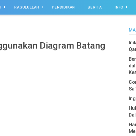
I
RASULULLAH
PENDIDIKAN
BERITA
INFO
MA
Ini
ggunakan Diagram Batang
Qa
Ber
dal
Ke
Com
Sa'
Ing
Hu
Da
Har
Men