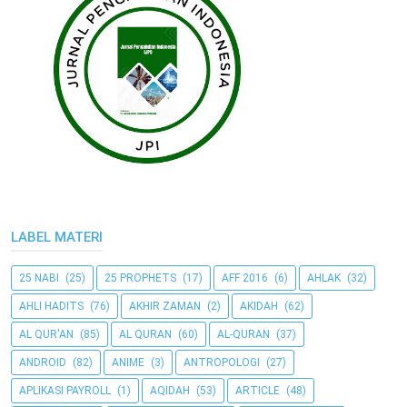
LABEL MATERI
25 NABI
(25)
25 PROPHETS
(17)
AFF 2016
(6)
AHLAK
(32)
AHLI HADITS
(76)
AKHIR ZAMAN
(2)
AKIDAH
(62)
AL QUR'AN
(85)
AL QURAN
(60)
AL-QURAN
(37)
ANDROID
(82)
ANIME
(3)
ANTROPOLOGI
(27)
APLIKASI PAYROLL
(1)
AQIDAH
(53)
ARTICLE
(48)