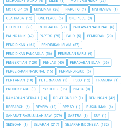
MICROSOFT WORD
(4)
MLBB
(1)
MOTIVASI HIDUP
(29)
MOTO GP
(3)
MUSLIMAH
(26)
NARUTO
(1)
NISI REVIEW
(1)
OLAHRAGA
(12)
ONE PEACE
(6)
ONE PIECE
(3)
OTOMOTIF
(23)
PACU JALUR
(71)
PAHLAWAN NASIONAL
(6)
PALING UNIK
(42)
PAPERS
(75)
PAUD
(5)
PEMIKIRAN
(20)
PENDIDIKAN
(164)
PENDIDIKAN ISLAM
(87)
PENDIDIKAN PANCASILA
(56)
PENEMUAN BARU
(9)
PENGERTIAN
(120)
PENJAS
(40)
PERADABAN ISLAM
(56)
PERGERAKAN NASIONAL
(15)
PERMENDIKBUD
(6)
PERTANIAN
(10)
PETERNAKAN
(1)
PGSD
(12)
PRAMUKA
(1)
PRODUK BARU
(3)
PSIKOLOGI
(35)
PUASA
(8)
RAMADHAN BERKAH
(16)
RELATIONSHIP
(1)
RENUNGAN
(42)
RESEARCH
(6)
REVEIW
(12)
RPP SD
(1)
RUKUN IMAN
(6)
SAHABAT RASULULLAH SAW
(279)
SASTRA
(1)
SBY
(1)
SEDEQAH
(1)
SEJARAH
(217)
SEJARAH INDONESIA
(132)