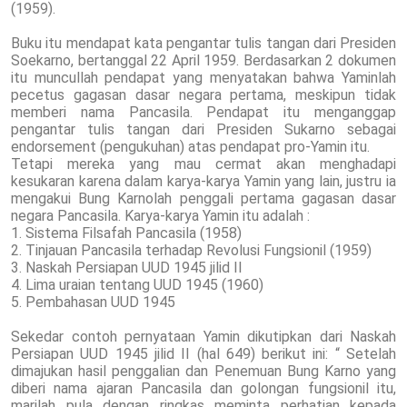
(1959).
Buku itu mendapat kata pengantar tulis tangan dari Presiden
Soekarno, bertanggal 22 April 1959. Berdasarkan 2 dokumen
itu muncullah pendapat yang menyatakan bahwa Yaminlah
pecetus gagasan dasar negara pertama, meskipun tidak
memberi nama Pancasila. Pendapat itu menganggap
pengantar tulis tangan dari Presiden Sukarno sebagai
endorsement (pengukuhan) atas pendapat pro-Yamin itu.
Tetapi mereka yang mau cermat akan menghadapi
kesukaran karena dalam karya-karya Yamin yang lain, justru ia
mengakui Bung Karnolah penggali pertama gagasan dasar
negara Pancasila. Karya-karya Yamin itu adalah :
1. Sistema Filsafah Pancasila (1958)
2. Tinjauan Pancasila terhadap Revolusi Fungsionil (1959)
3. Naskah Persiapan UUD 1945 jilid II
4. Lima uraian tentang UUD 1945 (1960)
5. Pembahasan UUD 1945
Sekedar contoh pernyataan Yamin dikutipkan dari Naskah
Persiapan UUD 1945 jilid II (hal 649) berikut ini: “ Setelah
dimajukan hasil penggalian dan Penemuan Bung Karno yang
diberi nama ajaran Pancasila dan golongan fungsionil itu,
marilah pula dengan ringkas meminta perhatian kepada