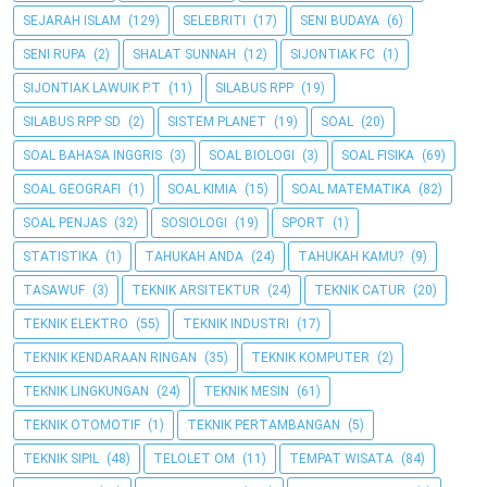
SEJARAH ISLAM
(129)
SELEBRITI
(17)
SENI BUDAYA
(6)
SENI RUPA
(2)
SHALAT SUNNAH
(12)
SIJONTIAK FC
(1)
SIJONTIAK LAWUIK P.T
(11)
SILABUS RPP
(19)
SILABUS RPP SD
(2)
SISTEM PLANET
(19)
SOAL
(20)
SOAL BAHASA INGGRIS
(3)
SOAL BIOLOGI
(3)
SOAL FISIKA
(69)
SOAL GEOGRAFI
(1)
SOAL KIMIA
(15)
SOAL MATEMATIKA
(82)
SOAL PENJAS
(32)
SOSIOLOGI
(19)
SPORT
(1)
STATISTIKA
(1)
TAHUKAH ANDA
(24)
TAHUKAH KAMU?
(9)
TASAWUF
(3)
TEKNIK ARSITEKTUR
(24)
TEKNIK CATUR
(20)
TEKNIK ELEKTRO
(55)
TEKNIK INDUSTRI
(17)
TEKNIK KENDARAAN RINGAN
(35)
TEKNIK KOMPUTER
(2)
TEKNIK LINGKUNGAN
(24)
TEKNIK MESIN
(61)
TEKNIK OTOMOTIF
(1)
TEKNIK PERTAMBANGAN
(5)
TEKNIK SIPIL
(48)
TELOLET OM
(11)
TEMPAT WISATA
(84)