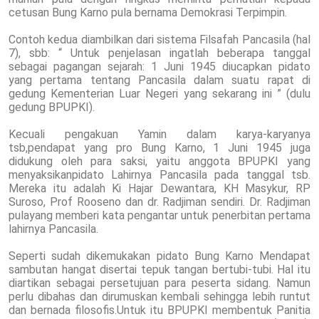
cetusan Bung Karno pula bernama Demokrasi Terpimpin.
Contoh kedua diambilkan dari sistema Filsafah Pancasila (hal
7), sbb: “ Untuk penjelasan ingatlah beberapa tanggal
sebagai pagangan sejarah: 1 Juni 1945 diucapkan pidato
yang pertama tentang Pancasila dalam suatu rapat di
gedung Kementerian Luar Negeri yang sekarang ini ” (dulu
gedung BPUPKI).
Kecuali pengakuan Yamin dalam karya-karyanya
tsb,pendapat yang pro Bung Karno, 1 Juni 1945 juga
didukung oleh para saksi, yaitu anggota BPUPKI yang
menyaksikanpidato Lahirnya Pancasila pada tanggal tsb.
Mereka itu adalah Ki Hajar Dewantara, KH Masykur, RP
Suroso, Prof Rooseno dan dr. Radjiman sendiri. Dr. Radjiman
pulayang memberi kata pengantar untuk penerbitan pertama
lahirnya Pancasila.
Seperti sudah dikemukakan pidato Bung Karno Mendapat
sambutan hangat disertai tepuk tangan bertubi-tubi. Hal itu
diartikan sebagai persetujuan para peserta sidang. Namun
perlu dibahas dan dirumuskan kembali sehingga lebih runtut
dan bernada filosofis.Untuk itu BPUPKI membentuk Panitia