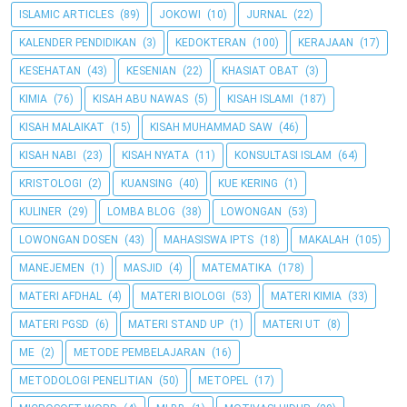
ISLAMIC ARTICLES
(89)
JOKOWI
(10)
JURNAL
(22)
KALENDER PENDIDIKAN
(3)
KEDOKTERAN
(100)
KERAJAAN
(17)
KESEHATAN
(43)
KESENIAN
(22)
KHASIAT OBAT
(3)
KIMIA
(76)
KISAH ABU NAWAS
(5)
KISAH ISLAMI
(187)
KISAH MALAIKAT
(15)
KISAH MUHAMMAD SAW
(46)
KISAH NABI
(23)
KISAH NYATA
(11)
KONSULTASI ISLAM
(64)
KRISTOLOGI
(2)
KUANSING
(40)
KUE KERING
(1)
KULINER
(29)
LOMBA BLOG
(38)
LOWONGAN
(53)
LOWONGAN DOSEN
(43)
MAHASISWA IPTS
(18)
MAKALAH
(105)
MANEJEMEN
(1)
MASJID
(4)
MATEMATIKA
(178)
MATERI AFDHAL
(4)
MATERI BIOLOGI
(53)
MATERI KIMIA
(33)
MATERI PGSD
(6)
MATERI STAND UP
(1)
MATERI UT
(8)
ME
(2)
METODE PEMBELAJARAN
(16)
METODOLOGI PENELITIAN
(50)
METOPEL
(17)