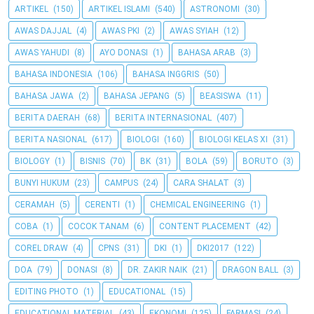
ARTIKEL
(150)
ARTIKEL ISLAMI
(540)
ASTRONOMI
(30)
AWAS DAJJAL
(4)
AWAS PKI
(2)
AWAS SYIAH
(12)
AWAS YAHUDI
(8)
AYO DONASI
(1)
BAHASA ARAB
(3)
BAHASA INDONESIA
(106)
BAHASA INGGRIS
(50)
BAHASA JAWA
(2)
BAHASA JEPANG
(5)
BEASISWA
(11)
BERITA DAERAH
(68)
BERITA INTERNASIONAL
(407)
BERITA NASIONAL
(617)
BIOLOGI
(160)
BIOLOGI KELAS XI
(31)
BIOLOGY
(1)
BISNIS
(70)
BK
(31)
BOLA
(59)
BORUTO
(3)
BUNYI HUKUM
(23)
CAMPUS
(24)
CARA SHALAT
(3)
CERAMAH
(5)
CERENTI
(1)
CHEMICAL ENGINEERING
(1)
COBA
(1)
COCOK TANAM
(6)
CONTENT PLACEMENT
(42)
COREL DRAW
(4)
CPNS
(31)
DKI
(1)
DKI2017
(122)
DOA
(79)
DONASI
(8)
DR. ZAKIR NAIK
(21)
DRAGON BALL
(3)
EDITING PHOTO
(1)
EDUCATIONAL
(15)
EDUCATIONAL MATERIAL
(43)
EKONOMI
(125)
FARMASI
(24)