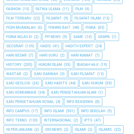
FASHION
(15)
FATWA ULAMA
(11)
FILM
(9)
FILM TERBARU
(22)
FILSAFAT
(9)
FILSAFAT ISLAM
(13)
FIQIH MUAMALAH
(6)
FISHING BAIT
(48)
FISIKA
(83)
FISIKA KELAS XI
(2)
FPI NEWS
(9)
GAME
(10)
GEMPA
(1)
GEOGRAFI
(139)
HADIS
(41)
HADITH EXPERT
(24)
HARI BESAR
(7)
HARI GURU
(2)
HARI KIAMAT
(7)
HISTORY
(205)
HUKUM ISLAM
(35)
IBADAH HAJI
(19)
IKASTAR
(2)
ILMU DAKWAH
(3)
ILMU FILSAFAT
(13)
ILMU GEOLOGI
(26)
ILMU HADITS
(44)
ILMU HUKUM
(59)
ILMU KOMUNIKASI
(34)
ILMU PENGETAHUAN ALAM
(1)
ILMU PENGETAHUAN SOSIAL
(4)
INFO BEASISWA
(8)
INFO CAMPUS
(17)
INFO ISLAMI
(501)
INFO SEKOLAH
(5)
INFO TEKNO
(130)
INTERNASIONAL
(2)
IPTS
(47)
ISI PERJANJIAN
(2)
ISIS NEWS
(2)
ISLAMI
(2)
ISLAMIC
(22)