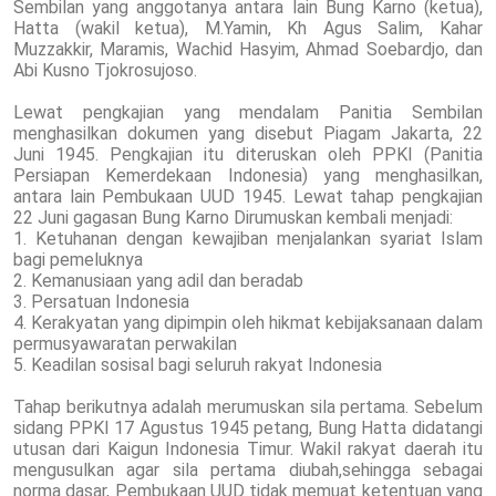
Sembilan yang anggotanya antara lain Bung Karno (ketua),
Hatta (wakil ketua), M.Yamin, Kh Agus Salim, Kahar
Muzzakkir, Maramis, Wachid Hasyim, Ahmad Soebardjo, dan
Abi Kusno Tjokrosujoso.
Lewat pengkajian yang mendalam Panitia Sembilan
menghasilkan dokumen yang disebut Piagam Jakarta, 22
Juni 1945. Pengkajian itu diteruskan oleh PPKI (Panitia
Persiapan Kemerdekaan Indonesia) yang menghasilkan,
antara lain Pembukaan UUD 1945. Lewat tahap pengkajian
22 Juni gagasan Bung Karno Dirumuskan kembali menjadi:
1. Ketuhanan dengan kewajiban menjalankan syariat Islam
bagi pemeluknya
2. Kemanusiaan yang adil dan beradab
3. Persatuan Indonesia
4. Kerakyatan yang dipimpin oleh hikmat kebijaksanaan dalam
permusyawaratan perwakilan
5. Keadilan sosisal bagi seluruh rakyat Indonesia
Tahap berikutnya adalah merumuskan sila pertama. Sebelum
sidang PPKI 17 Agustus 1945 petang, Bung Hatta didatangi
utusan dari Kaigun Indonesia Timur. Wakil rakyat daerah itu
mengusulkan agar sila pertama diubah,sehingga sebagai
norma dasar, Pembukaan UUD tidak memuat ketentuan yang