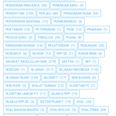
PENDIDIKAN PANCASILA
(56)
PENEMUAN BARU
(9)
PENGERTIAN
(120)
PENJAS
(40)
PERADABAN ISLAM
(56)
PERGERAKAN NASIONAL
(15)
PERMENDIKBUD
(6)
PERTANIAN
(10)
PETERNAKAN
(1)
PGSD
(12)
PRAMUKA
(1)
PRODUK BARU
(3)
PSIKOLOGI
(35)
PUASA
(8)
RAMADHAN BERKAH
(16)
RELATIONSHIP
(1)
RENUNGAN
(42)
RESEARCH
(6)
REVEIW
(12)
RPP SD
(1)
RUKUN IMAN
(6)
SAHABAT RASULULLAH SAW
(279)
SASTRA
(1)
SBY
(1)
SEDEQAH
(1)
SEJARAH
(217)
SEJARAH INDONESIA
(132)
SEJARAH ISLAM
(129)
SELEBRITI
(17)
SENI BUDAYA
(6)
SENI RUPA
(2)
SHALAT SUNNAH
(12)
SIJONTIAK FC
(1)
SIJONTIAK LAWUIK P.T
(11)
SILABUS RPP
(19)
SILABUS RPP SD
(2)
SISTEM PLANET
(19)
SOAL
(20)
SOAL BAHASA INGGRIS
(3)
SOAL BIOLOGI
(3)
SOAL FISIKA
(69)