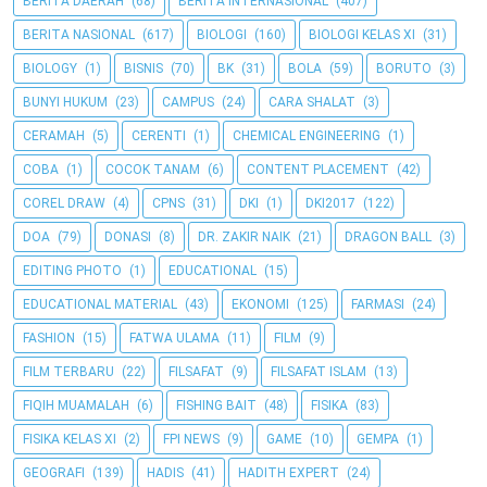
BERITA DAERAH
(68)
BERITA INTERNASIONAL
(407)
BERITA NASIONAL
(617)
BIOLOGI
(160)
BIOLOGI KELAS XI
(31)
BIOLOGY
(1)
BISNIS
(70)
BK
(31)
BOLA
(59)
BORUTO
(3)
BUNYI HUKUM
(23)
CAMPUS
(24)
CARA SHALAT
(3)
CERAMAH
(5)
CERENTI
(1)
CHEMICAL ENGINEERING
(1)
COBA
(1)
COCOK TANAM
(6)
CONTENT PLACEMENT
(42)
COREL DRAW
(4)
CPNS
(31)
DKI
(1)
DKI2017
(122)
DOA
(79)
DONASI
(8)
DR. ZAKIR NAIK
(21)
DRAGON BALL
(3)
EDITING PHOTO
(1)
EDUCATIONAL
(15)
EDUCATIONAL MATERIAL
(43)
EKONOMI
(125)
FARMASI
(24)
FASHION
(15)
FATWA ULAMA
(11)
FILM
(9)
FILM TERBARU
(22)
FILSAFAT
(9)
FILSAFAT ISLAM
(13)
FIQIH MUAMALAH
(6)
FISHING BAIT
(48)
FISIKA
(83)
FISIKA KELAS XI
(2)
FPI NEWS
(9)
GAME
(10)
GEMPA
(1)
GEOGRAFI
(139)
HADIS
(41)
HADITH EXPERT
(24)