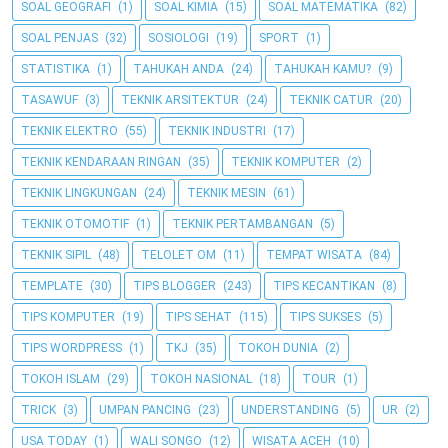
SOAL GEOGRAFI
(1)
SOAL KIMIA
(15)
SOAL MATEMATIKA
(82)
SOAL PENJAS
(32)
SOSIOLOGI
(19)
SPORT
(1)
STATISTIKA
(1)
TAHUKAH ANDA
(24)
TAHUKAH KAMU?
(9)
TASAWUF
(3)
TEKNIK ARSITEKTUR
(24)
TEKNIK CATUR
(20)
TEKNIK ELEKTRO
(55)
TEKNIK INDUSTRI
(17)
TEKNIK KENDARAAN RINGAN
(35)
TEKNIK KOMPUTER
(2)
TEKNIK LINGKUNGAN
(24)
TEKNIK MESIN
(61)
TEKNIK OTOMOTIF
(1)
TEKNIK PERTAMBANGAN
(5)
TEKNIK SIPIL
(48)
TELOLET OM
(11)
TEMPAT WISATA
(84)
TEMPLATE
(30)
TIPS BLOGGER
(243)
TIPS KECANTIKAN
(8)
TIPS KOMPUTER
(19)
TIPS SEHAT
(115)
TIPS SUKSES
(5)
TIPS WORDPRESS
(1)
TKJ
(35)
TOKOH DUNIA
(2)
TOKOH ISLAM
(29)
TOKOH NASIONAL
(18)
TOUR
(1)
TRICK
(3)
UMPAN PANCING
(23)
UNDERSTANDING
(5)
UR
(2)
USA TODAY
(1)
WALI SONGO
(12)
WISATA ACEH
(10)