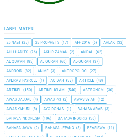
LABEL MATERI
25 NABI
(25)
25 PROPHETS
(17)
AFF 2016
(6)
AHLAK
(32)
AHLI HADITS
(76)
AKHIR ZAMAN
(2)
AKIDAH
(62)
AL QUR'AN
(85)
AL QURAN
(60)
AL-QURAN
(37)
ANDROID
(82)
ANIME
(3)
ANTROPOLOGI
(27)
APLIKASI PAYROLL
(1)
AQIDAH
(53)
ARTICLE
(48)
ARTIKEL
(150)
ARTIKEL ISLAMI
(540)
ASTRONOMI
(30)
AWAS DAJJAL
(4)
AWAS PKI
(2)
AWAS SYIAH
(12)
AWAS YAHUDI
(8)
AYO DONASI
(1)
BAHASA ARAB
(3)
BAHASA INDONESIA
(106)
BAHASA INGGRIS
(50)
BAHASA JAWA
(2)
BAHASA JEPANG
(5)
BEASISWA
(11)