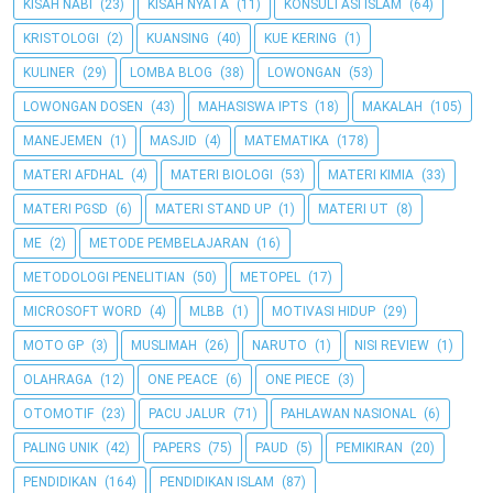
KISAH NABI
(23)
KISAH NYATA
(11)
KONSULTASI ISLAM
(64)
KRISTOLOGI
(2)
KUANSING
(40)
KUE KERING
(1)
KULINER
(29)
LOMBA BLOG
(38)
LOWONGAN
(53)
LOWONGAN DOSEN
(43)
MAHASISWA IPTS
(18)
MAKALAH
(105)
MANEJEMEN
(1)
MASJID
(4)
MATEMATIKA
(178)
MATERI AFDHAL
(4)
MATERI BIOLOGI
(53)
MATERI KIMIA
(33)
MATERI PGSD
(6)
MATERI STAND UP
(1)
MATERI UT
(8)
ME
(2)
METODE PEMBELAJARAN
(16)
METODOLOGI PENELITIAN
(50)
METOPEL
(17)
MICROSOFT WORD
(4)
MLBB
(1)
MOTIVASI HIDUP
(29)
MOTO GP
(3)
MUSLIMAH
(26)
NARUTO
(1)
NISI REVIEW
(1)
OLAHRAGA
(12)
ONE PEACE
(6)
ONE PIECE
(3)
OTOMOTIF
(23)
PACU JALUR
(71)
PAHLAWAN NASIONAL
(6)
PALING UNIK
(42)
PAPERS
(75)
PAUD
(5)
PEMIKIRAN
(20)
PENDIDIKAN
(164)
PENDIDIKAN ISLAM
(87)