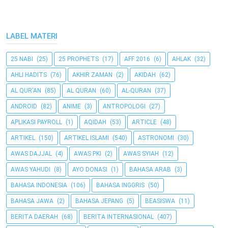
LABEL MATERI
25 NABI
(25)
25 PROPHETS
(17)
AFF 2016
(6)
AHLAK
(32)
AHLI HADITS
(76)
AKHIR ZAMAN
(2)
AKIDAH
(62)
AL QUR'AN
(85)
AL QURAN
(60)
AL-QURAN
(37)
ANDROID
(82)
ANIME
(3)
ANTROPOLOGI
(27)
APLIKASI PAYROLL
(1)
AQIDAH
(53)
ARTICLE
(48)
ARTIKEL
(150)
ARTIKEL ISLAMI
(540)
ASTRONOMI
(30)
AWAS DAJJAL
(4)
AWAS PKI
(2)
AWAS SYIAH
(12)
AWAS YAHUDI
(8)
AYO DONASI
(1)
BAHASA ARAB
(3)
BAHASA INDONESIA
(106)
BAHASA INGGRIS
(50)
BAHASA JAWA
(2)
BAHASA JEPANG
(5)
BEASISWA
(11)
BERITA DAERAH
(68)
BERITA INTERNASIONAL
(407)