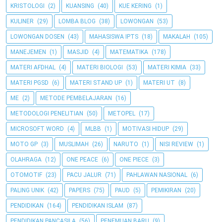
KRISTOLOGI
(2)
KUANSING
(40)
KUE KERING
(1)
KULINER
(29)
LOMBA BLOG
(38)
LOWONGAN
(53)
LOWONGAN DOSEN
(43)
MAHASISWA IPTS
(18)
MAKALAH
(105)
MANEJEMEN
(1)
MASJID
(4)
MATEMATIKA
(178)
MATERI AFDHAL
(4)
MATERI BIOLOGI
(53)
MATERI KIMIA
(33)
MATERI PGSD
(6)
MATERI STAND UP
(1)
MATERI UT
(8)
ME
(2)
METODE PEMBELAJARAN
(16)
METODOLOGI PENELITIAN
(50)
METOPEL
(17)
MICROSOFT WORD
(4)
MLBB
(1)
MOTIVASI HIDUP
(29)
MOTO GP
(3)
MUSLIMAH
(26)
NARUTO
(1)
NISI REVIEW
(1)
OLAHRAGA
(12)
ONE PEACE
(6)
ONE PIECE
(3)
OTOMOTIF
(23)
PACU JALUR
(71)
PAHLAWAN NASIONAL
(6)
PALING UNIK
(42)
PAPERS
(75)
PAUD
(5)
PEMIKIRAN
(20)
PENDIDIKAN
(164)
PENDIDIKAN ISLAM
(87)
PENDIDIKAN PANCASILA
(56)
PENEMUAN BARU
(9)