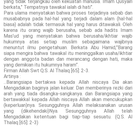
yang tidak terjangkau oleh kekuatan manusia. Imam Qusyairi
berkata,” Tempatnya tawakal ialah di hati”.
Para ulama menyatakan bahwa proses terjadinya sebab dan
musababnya pada hal-hal yang terjadi dalam alam (hal-hal
biasa) adalah tidak termasuk hal yang harus ditawakali. Oleh
karena itu orang wajib berusaha, sebab ada hadits Imam
Mas’ud yang menyatakan bahwa berusaha/ikhtiar wajib
hukumnya atas setiap muslim sebagaimana wajibnya
menuntut ilmu pengetahuan. Berkata Abu Hamid,”Barang
siapa mengira bahwa tawakal itu meninggalkan usaha/ikhtiar
dengan anggota badan dan merancang dengan hati, maka
yang demikian itu hukumnya haram”.
Firman Allah Swt Q.S. Al Thalaq [65]: 2-3.
Artinya :
...Barangsiapa bertakwa kepada Allah niscaya Dia akan
Mengadakan baginya jalan keluar. Dan memberinya rezki dari
arah yang tiada disangka-sangkanya. dan Barangsiapa yang
bertawakkal kepada Allah niscaya Allah akan mencukupkan
(keperluan)nya. Sesungguhnya Allah melaksanakan urusan
yang (dikehendaki)Nya. Sesungguhnya Allah telah
Mengadakan ketentuan bagi tiap-tiap sesuatu. (Q.S. Al
Thalaq [65]: 2-3)