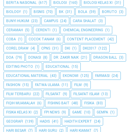
BERITA NASIONAL
(617)
BIOLOGI
(160)
BIOLOGI KELAS XI
(31)
BIOLOGY
(1)
BISNIS
(70)
BK
(31)
BOLA
(59)
BORUTO
(3)
BUNYI HUKUM
(23)
CAMPUS
(24)
CARA SHALAT
(3)
CERAMAH
(5)
CERENTI
(1)
CHEMICAL ENGINEERING
(1)
COBA
(1)
COCOK TANAM
(6)
CONTENT PLACEMENT
(42)
COREL DRAW
(4)
CPNS
(31)
DKI
(1)
DKI2017
(122)
DOA
(79)
DONASI
(8)
DR. ZAKIR NAIK
(21)
DRAGON BALL
(3)
EDITING PHOTO
(1)
EDUCATIONAL
(15)
EDUCATIONAL MATERIAL
(43)
EKONOMI
(125)
FARMASI
(24)
FASHION
(15)
FATWA ULAMA
(11)
FILM
(9)
FILM TERBARU
(22)
FILSAFAT
(9)
FILSAFAT ISLAM
(13)
FIQIH MUAMALAH
(6)
FISHING BAIT
(48)
FISIKA
(83)
FISIKA KELAS XI
(2)
FPI NEWS
(9)
GAME
(10)
GEMPA
(1)
GEOGRAFI
(139)
HADIS
(41)
HADITH EXPERT
(24)
HARI BESAR
(7)
HARI GURU
(2)
HARI KIAMAT
(7)