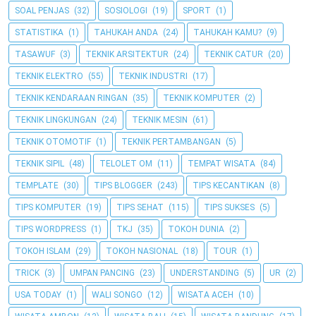
SOAL PENJAS
(32)
SOSIOLOGI
(19)
SPORT
(1)
STATISTIKA
(1)
TAHUKAH ANDA
(24)
TAHUKAH KAMU?
(9)
TASAWUF
(3)
TEKNIK ARSITEKTUR
(24)
TEKNIK CATUR
(20)
TEKNIK ELEKTRO
(55)
TEKNIK INDUSTRI
(17)
TEKNIK KENDARAAN RINGAN
(35)
TEKNIK KOMPUTER
(2)
TEKNIK LINGKUNGAN
(24)
TEKNIK MESIN
(61)
TEKNIK OTOMOTIF
(1)
TEKNIK PERTAMBANGAN
(5)
TEKNIK SIPIL
(48)
TELOLET OM
(11)
TEMPAT WISATA
(84)
TEMPLATE
(30)
TIPS BLOGGER
(243)
TIPS KECANTIKAN
(8)
TIPS KOMPUTER
(19)
TIPS SEHAT
(115)
TIPS SUKSES
(5)
TIPS WORDPRESS
(1)
TKJ
(35)
TOKOH DUNIA
(2)
TOKOH ISLAM
(29)
TOKOH NASIONAL
(18)
TOUR
(1)
TRICK
(3)
UMPAN PANCING
(23)
UNDERSTANDING
(5)
UR
(2)
USA TODAY
(1)
WALI SONGO
(12)
WISATA ACEH
(10)