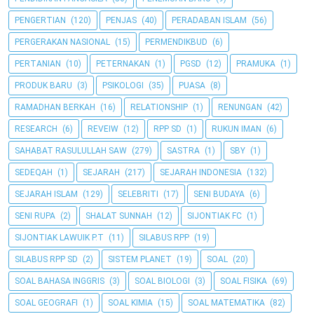
PENGERTIAN
(120)
PENJAS
(40)
PERADABAN ISLAM
(56)
PERGERAKAN NASIONAL
(15)
PERMENDIKBUD
(6)
PERTANIAN
(10)
PETERNAKAN
(1)
PGSD
(12)
PRAMUKA
(1)
PRODUK BARU
(3)
PSIKOLOGI
(35)
PUASA
(8)
RAMADHAN BERKAH
(16)
RELATIONSHIP
(1)
RENUNGAN
(42)
RESEARCH
(6)
REVEIW
(12)
RPP SD
(1)
RUKUN IMAN
(6)
SAHABAT RASULULLAH SAW
(279)
SASTRA
(1)
SBY
(1)
SEDEQAH
(1)
SEJARAH
(217)
SEJARAH INDONESIA
(132)
SEJARAH ISLAM
(129)
SELEBRITI
(17)
SENI BUDAYA
(6)
SENI RUPA
(2)
SHALAT SUNNAH
(12)
SIJONTIAK FC
(1)
SIJONTIAK LAWUIK P.T
(11)
SILABUS RPP
(19)
SILABUS RPP SD
(2)
SISTEM PLANET
(19)
SOAL
(20)
SOAL BAHASA INGGRIS
(3)
SOAL BIOLOGI
(3)
SOAL FISIKA
(69)
SOAL GEOGRAFI
(1)
SOAL KIMIA
(15)
SOAL MATEMATIKA
(82)