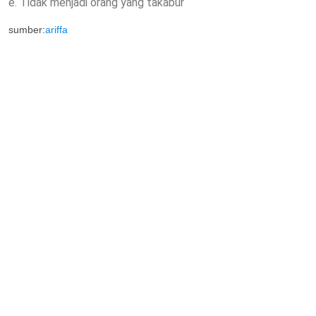
e. Tidak menjadi orang yang takabur
sumber:
ariffa