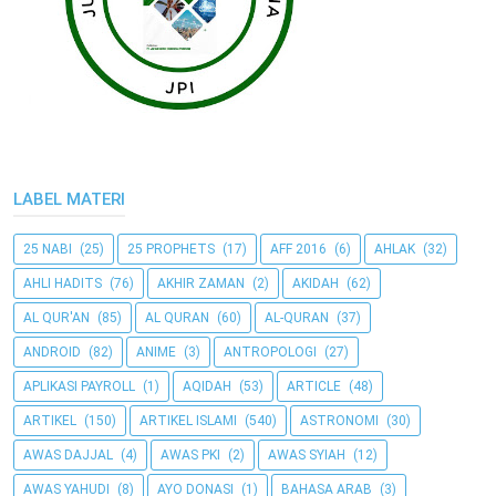
LABEL MATERI
25 NABI
(25)
25 PROPHETS
(17)
AFF 2016
(6)
AHLAK
(32)
AHLI HADITS
(76)
AKHIR ZAMAN
(2)
AKIDAH
(62)
AL QUR'AN
(85)
AL QURAN
(60)
AL-QURAN
(37)
ANDROID
(82)
ANIME
(3)
ANTROPOLOGI
(27)
APLIKASI PAYROLL
(1)
AQIDAH
(53)
ARTICLE
(48)
ARTIKEL
(150)
ARTIKEL ISLAMI
(540)
ASTRONOMI
(30)
AWAS DAJJAL
(4)
AWAS PKI
(2)
AWAS SYIAH
(12)
AWAS YAHUDI
(8)
AYO DONASI
(1)
BAHASA ARAB
(3)