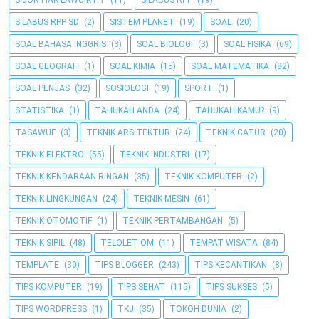
SIJONTIAK LAWUIK P.T
(11)
SILABUS RPP
(19)
SILABUS RPP SD
(2)
SISTEM PLANET
(19)
SOAL
(20)
SOAL BAHASA INGGRIS
(3)
SOAL BIOLOGI
(3)
SOAL FISIKA
(69)
SOAL GEOGRAFI
(1)
SOAL KIMIA
(15)
SOAL MATEMATIKA
(82)
SOAL PENJAS
(32)
SOSIOLOGI
(19)
SPORT
(1)
STATISTIKA
(1)
TAHUKAH ANDA
(24)
TAHUKAH KAMU?
(9)
TASAWUF
(3)
TEKNIK ARSITEKTUR
(24)
TEKNIK CATUR
(20)
TEKNIK ELEKTRO
(55)
TEKNIK INDUSTRI
(17)
TEKNIK KENDARAAN RINGAN
(35)
TEKNIK KOMPUTER
(2)
TEKNIK LINGKUNGAN
(24)
TEKNIK MESIN
(61)
TEKNIK OTOMOTIF
(1)
TEKNIK PERTAMBANGAN
(5)
TEKNIK SIPIL
(48)
TELOLET OM
(11)
TEMPAT WISATA
(84)
TEMPLATE
(30)
TIPS BLOGGER
(243)
TIPS KECANTIKAN
(8)
TIPS KOMPUTER
(19)
TIPS SEHAT
(115)
TIPS SUKSES
(5)
TIPS WORDPRESS
(1)
TKJ
(35)
TOKOH DUNIA
(2)