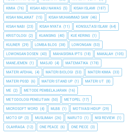
KIMIA
(76)
KISAH ABU NAWAS
(5)
KISAH ISLAMI
(187)
KISAH MALAIKAT
(15)
KISAH MUHAMMAD SAW
(46)
KISAH NABI
(23)
KISAH NYATA
(11)
KONSULTASI ISLAM
(64)
KRISTOLOGI
(2)
KUANSING
(40)
KUE KERING
(1)
KULINER
(29)
LOMBA BLOG
(38)
LOWONGAN
(53)
LOWONGAN DOSEN
(43)
MAHASISWA IPTS
(18)
MAKALAH
(105)
MANEJEMEN
(1)
MASJID
(4)
MATEMATIKA
(178)
MATERI AFDHAL
(4)
MATERI BIOLOGI
(53)
MATERI KIMIA
(33)
MATERI PGSD
(6)
MATERI STAND UP
(1)
MATERI UT
(8)
ME
(2)
METODE PEMBELAJARAN
(16)
METODOLOGI PENELITIAN
(50)
METOPEL
(17)
MICROSOFT WORD
(4)
MLBB
(1)
MOTIVASI HIDUP
(29)
MOTO GP
(3)
MUSLIMAH
(26)
NARUTO
(1)
NISI REVIEW
(1)
OLAHRAGA
(12)
ONE PEACE
(6)
ONE PIECE
(3)