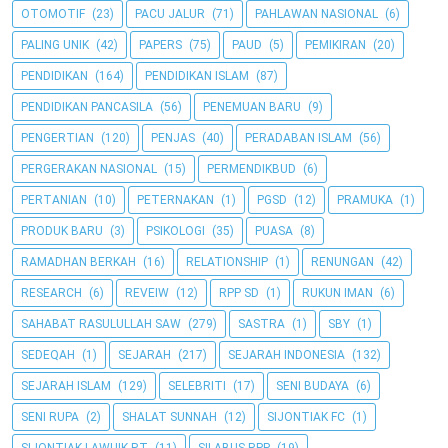
OTOMOTIF
(23)
PACU JALUR
(71)
PAHLAWAN NASIONAL
(6)
PALING UNIK
(42)
PAPERS
(75)
PAUD
(5)
PEMIKIRAN
(20)
PENDIDIKAN
(164)
PENDIDIKAN ISLAM
(87)
PENDIDIKAN PANCASILA
(56)
PENEMUAN BARU
(9)
PENGERTIAN
(120)
PENJAS
(40)
PERADABAN ISLAM
(56)
PERGERAKAN NASIONAL
(15)
PERMENDIKBUD
(6)
PERTANIAN
(10)
PETERNAKAN
(1)
PGSD
(12)
PRAMUKA
(1)
PRODUK BARU
(3)
PSIKOLOGI
(35)
PUASA
(8)
RAMADHAN BERKAH
(16)
RELATIONSHIP
(1)
RENUNGAN
(42)
RESEARCH
(6)
REVEIW
(12)
RPP SD
(1)
RUKUN IMAN
(6)
SAHABAT RASULULLAH SAW
(279)
SASTRA
(1)
SBY
(1)
SEDEQAH
(1)
SEJARAH
(217)
SEJARAH INDONESIA
(132)
SEJARAH ISLAM
(129)
SELEBRITI
(17)
SENI BUDAYA
(6)
SENI RUPA
(2)
SHALAT SUNNAH
(12)
SIJONTIAK FC
(1)