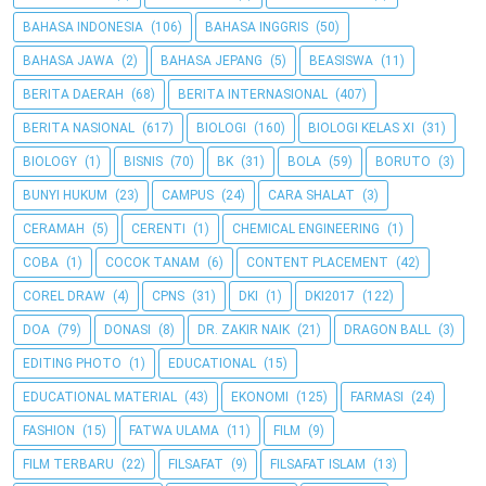
BAHASA INDONESIA
(106)
BAHASA INGGRIS
(50)
BAHASA JAWA
(2)
BAHASA JEPANG
(5)
BEASISWA
(11)
BERITA DAERAH
(68)
BERITA INTERNASIONAL
(407)
BERITA NASIONAL
(617)
BIOLOGI
(160)
BIOLOGI KELAS XI
(31)
BIOLOGY
(1)
BISNIS
(70)
BK
(31)
BOLA
(59)
BORUTO
(3)
BUNYI HUKUM
(23)
CAMPUS
(24)
CARA SHALAT
(3)
CERAMAH
(5)
CERENTI
(1)
CHEMICAL ENGINEERING
(1)
COBA
(1)
COCOK TANAM
(6)
CONTENT PLACEMENT
(42)
COREL DRAW
(4)
CPNS
(31)
DKI
(1)
DKI2017
(122)
DOA
(79)
DONASI
(8)
DR. ZAKIR NAIK
(21)
DRAGON BALL
(3)
EDITING PHOTO
(1)
EDUCATIONAL
(15)
EDUCATIONAL MATERIAL
(43)
EKONOMI
(125)
FARMASI
(24)
FASHION
(15)
FATWA ULAMA
(11)
FILM
(9)
FILM TERBARU
(22)
FILSAFAT
(9)
FILSAFAT ISLAM
(13)