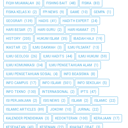
FIQIH MUAMALAH
(6)
FISHING BAIT
(48)
FISIKA
(83)
FISIKA KELAS XI
(2)
FPI NEWS
(9)
GAME
(10)
GEMPA
(1)
GEOGRAFI
(139)
HADIS
(41)
HADITH EXPERT
(24)
HARI BESAR
(7)
HARI GURU
(2)
HARI KIAMAT
(7)
HISTORY
(205)
HUKUM ISLAM
(35)
IBADAH HAJI
(19)
IKASTAR
(2)
ILMU DAKWAH
(3)
ILMU FILSAFAT
(13)
ILMU GEOLOGI
(26)
ILMU HADITS
(44)
ILMU HUKUM
(59)
ILMU KOMUNIKASI
(34)
ILMU PENGETAHUAN ALAM
(1)
ILMU PENGETAHUAN SOSIAL
(4)
INFO BEASISWA
(8)
INFO CAMPUS
(17)
INFO ISLAMI
(501)
INFO SEKOLAH
(5)
INFO TEKNO
(130)
INTERNASIONAL
(2)
IPTS
(47)
ISI PERJANJIAN
(2)
ISIS NEWS
(2)
ISLAMI
(2)
ISLAMIC
(22)
ISLAMIC ARTICLES
(89)
JOKOWI
(10)
JURNAL
(22)
KALENDER PENDIDIKAN
(3)
KEDOKTERAN
(100)
KERAJAAN
(17)
KESEHATAN
(43)
KESENIAN
(22)
KHASIAT OBAT
(3)