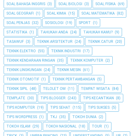
SOAL BAHASA INGGRIS
(3)
SOAL BIOLOGI
(3)
SOAL FISIKA
(69)
SOAL GEOGRAFI
(1)
SOAL KIMIA
(15)
SOAL MATEMATIKA
(82)
SOAL PENJAS
(32)
SOSIOLOGI
(19)
SPORT
(1)
STATISTIKA
(1)
TAHUKAH ANDA
(24)
TAHUKAH KAMU?
(9)
TASAWUF
(3)
TEKNIK ARSITEKTUR
(24)
TEKNIK CATUR
(20)
TEKNIK ELEKTRO
(55)
TEKNIK INDUSTRI
(17)
TEKNIK KENDARAAN RINGAN
(35)
TEKNIK KOMPUTER
(2)
TEKNIK LINGKUNGAN
(24)
TEKNIK MESIN
(61)
TEKNIK OTOMOTIF
(1)
TEKNIK PERTAMBANGAN
(5)
TEKNIK SIPIL
(48)
TELOLET OM
(11)
TEMPAT WISATA
(84)
TEMPLATE
(30)
TIPS BLOGGER
(243)
TIPS KECANTIKAN
(8)
TIPS KOMPUTER
(19)
TIPS SEHAT
(115)
TIPS SUKSES
(5)
TIPS WORDPRESS
(1)
TKJ
(35)
TOKOH DUNIA
(2)
TOKOH ISLAM
(29)
TOKOH NASIONAL
(18)
TOUR
(1)
TRICK
(3)
UMPAN PANCING
(23)
UNDERSTANDING
(5)
UR
(2)