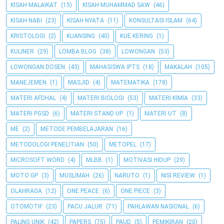
KISAH MALAIKAT
(15)
KISAH MUHAMMAD SAW
(46)
KISAH NABI
(23)
KISAH NYATA
(11)
KONSULTASI ISLAM
(64)
KRISTOLOGI
(2)
KUANSING
(40)
KUE KERING
(1)
KULINER
(29)
LOMBA BLOG
(38)
LOWONGAN
(53)
LOWONGAN DOSEN
(43)
MAHASISWA IPTS
(18)
MAKALAH
(105)
MANEJEMEN
(1)
MASJID
(4)
MATEMATIKA
(178)
MATERI AFDHAL
(4)
MATERI BIOLOGI
(53)
MATERI KIMIA
(33)
MATERI PGSD
(6)
MATERI STAND UP
(1)
MATERI UT
(8)
ME
(2)
METODE PEMBELAJARAN
(16)
METODOLOGI PENELITIAN
(50)
METOPEL
(17)
MICROSOFT WORD
(4)
MLBB
(1)
MOTIVASI HIDUP
(29)
MOTO GP
(3)
MUSLIMAH
(26)
NARUTO
(1)
NISI REVIEW
(1)
OLAHRAGA
(12)
ONE PEACE
(6)
ONE PIECE
(3)
OTOMOTIF
(23)
PACU JALUR
(71)
PAHLAWAN NASIONAL
(6)
PALING UNIK
(42)
PAPERS
(75)
PAUD
(5)
PEMIKIRAN
(20)