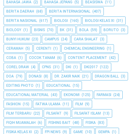
BAHASA JAWA
(2)
BAHASA JEPANG
(5)
BEASISWA
(11)
BERITA DAERAH
(68)
BERITA INTERNASIONAL
(407)
BERITA NASIONAL
(617)
BIOLOGI
(160)
BIOLOGI KELAS XI
(31)
BIOLOGY
(1)
BISNIS
(70)
BK
(31)
BOLA
(59)
BORUTO
(3)
BUNYI HUKUM
(23)
CAMPUS
(24)
CARA SHALAT
(3)
CERAMAH
(5)
CERENTI
(1)
CHEMICAL ENGINEERING
(1)
COBA
(1)
COCOK TANAM
(6)
CONTENT PLACEMENT
(42)
COREL DRAW
(4)
CPNS
(31)
DKI
(1)
DKI2017
(122)
DOA
(79)
DONASI
(8)
DR. ZAKIR NAIK
(21)
DRAGON BALL
(3)
EDITING PHOTO
(1)
EDUCATIONAL
(15)
EDUCATIONAL MATERIAL
(43)
EKONOMI
(125)
FARMASI
(24)
FASHION
(15)
FATWA ULAMA
(11)
FILM
(9)
FILM TERBARU
(22)
FILSAFAT
(9)
FILSAFAT ISLAM
(13)
FIQIH MUAMALAH
(6)
FISHING BAIT
(48)
FISIKA
(83)
FISIKA KELAS XI
(2)
FPI NEWS
(9)
GAME
(10)
GEMPA
(1)