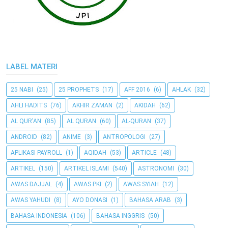
LABEL MATERI
25 NABI
(25)
25 PROPHETS
(17)
AFF 2016
(6)
AHLAK
(32)
AHLI HADITS
(76)
AKHIR ZAMAN
(2)
AKIDAH
(62)
AL QUR'AN
(85)
AL QURAN
(60)
AL-QURAN
(37)
ANDROID
(82)
ANIME
(3)
ANTROPOLOGI
(27)
APLIKASI PAYROLL
(1)
AQIDAH
(53)
ARTICLE
(48)
ARTIKEL
(150)
ARTIKEL ISLAMI
(540)
ASTRONOMI
(30)
AWAS DAJJAL
(4)
AWAS PKI
(2)
AWAS SYIAH
(12)
AWAS YAHUDI
(8)
AYO DONASI
(1)
BAHASA ARAB
(3)
BAHASA INDONESIA
(106)
BAHASA INGGRIS
(50)