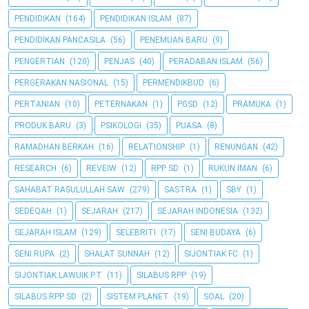
PENDIDIKAN
(164)
PENDIDIKAN ISLAM
(87)
PENDIDIKAN PANCASILA
(56)
PENEMUAN BARU
(9)
PENGERTIAN
(120)
PENJAS
(40)
PERADABAN ISLAM
(56)
PERGERAKAN NASIONAL
(15)
PERMENDIKBUD
(6)
PERTANIAN
(10)
PETERNAKAN
(1)
PGSD
(12)
PRAMUKA
(1)
PRODUK BARU
(3)
PSIKOLOGI
(35)
PUASA
(8)
RAMADHAN BERKAH
(16)
RELATIONSHIP
(1)
RENUNGAN
(42)
RESEARCH
(6)
REVEIW
(12)
RPP SD
(1)
RUKUN IMAN
(6)
SAHABAT RASULULLAH SAW
(279)
SASTRA
(1)
SBY
(1)
SEDEQAH
(1)
SEJARAH
(217)
SEJARAH INDONESIA
(132)
SEJARAH ISLAM
(129)
SELEBRITI
(17)
SENI BUDAYA
(6)
SENI RUPA
(2)
SHALAT SUNNAH
(12)
SIJONTIAK FC
(1)
SIJONTIAK LAWUIK P.T
(11)
SILABUS RPP
(19)
SILABUS RPP SD
(2)
SISTEM PLANET
(19)
SOAL
(20)