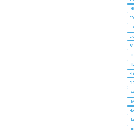
DR
ED
ED
E
FA
FI
FI
FI
FI
G
HA
HA
HA
HU