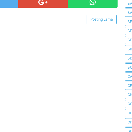
BA
BA
Posting Lama
BE
BE
BE
BI
BI
B
C
C
CH
C
C
CP
D