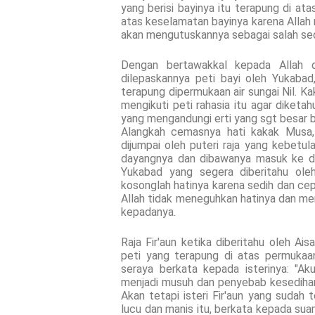
yang berisi bayinya itu terapung di at
atas keselamatan bayinya karena Allah
akan mengutuskannya sebagai salah seo
Dengan bertawakkal kepada Allah d
dilepaskannya peti bayi oleh Yukabad
terapung dipermukaan air sungai Nil. K
mengikuti peti rahasia itu agar diketah
yang mengandungi erti yang sgt besar b
Alangkah cemasnya hati kakak Musa, 
dijumpai oleh puteri raja yang kebetul
dayangnya dan dibawanya masuk ke dala
Yukabad yang segera diberitahu ole
kosonglah hatinya karena sedih dan cep
Allah tidak meneguhkan hatinya dan men
kepadanya.
Raja Fir'aun ketika diberitahu oleh Aisa
peti yang terapung di atas permukaa
seraya berkata kepada isterinya: "Ak
menjadi musuh dan penyebab kesedihan 
Akan tetapi isteri Fir'aun yang sudah 
lucu dan manis itu, berkata kepada suam