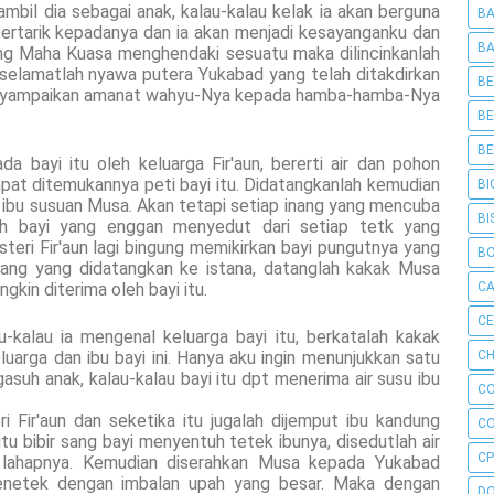
mbil dia sebagai anak, kalau-kalau kelak ia akan berguna
BA
tertarik kepadanya dan ia akan menjadi kesayanganku dan
BA
ang Maha Kuasa menghendaki sesuatu maka dilincinkanlah
an selamatlah nyawa putera Yukabad yang telah ditakdirkan
BE
 menyampaikan amanat wahyu-Nya kepada hamba-hamba-Nya
BE
BE
 bayi itu oleh keluarga Fir'aun, bererti air dan pohon
pat ditemukannya peti bayi itu. Didatangkanlah kemudian
BI
 ibu susuan Musa. Akan tetapi setiap inang yang mencuba
BI
eh bayi yang enggan menyedut dari setiap tetk yang
steri Fir'aun lagi bingung memikirkan bayi pungutnya yang
B
nang yang didatangkan ke istana, datanglah kakak Musa
kin diterima oleh bayi itu.
C
C
u-kalau ia mengenal keluarga bayi itu, berkatalah kakak
uarga dan ibu bayi ini. Hanya aku ingin menunjukkan satu
CH
gasuh anak, kalau-kalau bayi itu dpt menerima air susu ibu
C
i Fir'aun dan seketika itu jugalah dijemput ibu kandung
C
u bibir sang bayi menyentuh tetek ibunya, disedutlah air
CP
 lahapnya. Kemudian diserahkan Musa kepada Yukabad
enetek dengan imbalan upah yang besar. Maka dengan
D