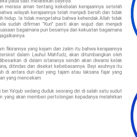
eka pada saat melahirkan bayinya.
dan merasa aman tentang kekebalan kerajaannya setelah
ahwa wilayah kerajaannya telah menjadi bersih dan tidak
sih hidup. Ia tidak mengetahui bahwa kehendak Allah tidak
ila sudah difirman "Kun" pasti akan wujud dan menjadi
ekuasaan bagaimana pun besarnya dan kekuatan bagaimana
agalkannya.
alam fikirannya yang kejam dan zalim itu bahwa kerajaannya
tersirat dalam Lauhul Mahfudz, akan ditumbangkan oleh
ibesarkan di dalam istananya sendiri akan diwarisi kelak
ihina, ditindas dan disekat kebebasannya. Bayi asuhnya itu
 di antara duri-duri yang tajam atau laksana fajar yang
apan yang mencekam.
i bin Ya'qub sedang duduk seorang diri di salah satu sudut
an yang akan memberi pertolongan kepadanya melahirkan