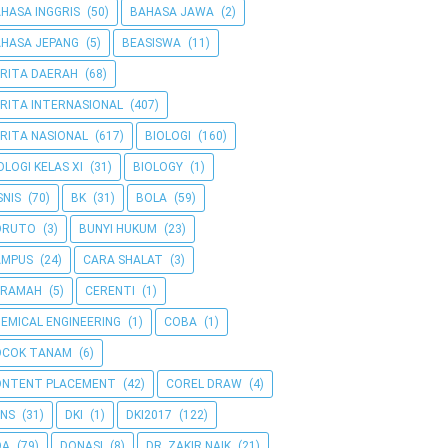
HASA INGGRIS
(50)
BAHASA JAWA
(2)
HASA JEPANG
(5)
BEASISWA
(11)
RITA DAERAH
(68)
RITA INTERNASIONAL
(407)
RITA NASIONAL
(617)
BIOLOGI
(160)
OLOGI KELAS XI
(31)
BIOLOGY
(1)
SNIS
(70)
BK
(31)
BOLA
(59)
ORUTO
(3)
BUNYI HUKUM
(23)
AMPUS
(24)
CARA SHALAT
(3)
ERAMAH
(5)
CERENTI
(1)
EMICAL ENGINEERING
(1)
COBA
(1)
OCOK TANAM
(6)
ONTENT PLACEMENT
(42)
COREL DRAW
(4)
NS
(31)
DKI
(1)
DKI2017
(122)
OA
(79)
DONASI
(8)
DR. ZAKIR NAIK
(21)