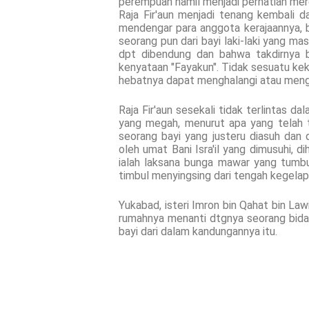
perempuan hamil menjadi perhatian mer
Raja Fir'aun menjadi tenang kembali 
mendengar para anggota kerajaannya, b
seorang pun dari bayi laki-laki yang ma
dpt dibendung dan bahwa takdirnya b
kenyataan "Fayakun". Tidak sesuatu k
hebatnya dapat menghalangi atau meng
Raja Fir'aun sesekali tidak terlintas d
yang megah, menurut apa yang telah 
seorang bayi yang justeru diasuh dan d
oleh umat Bani Isra'il yang dimusuhi, d
ialah laksana bunga mawar yang tumbuh
timbul menyingsing dari tengah kegel
Yukabad, isteri Imron bin Qahat bin Law
rumahnya menanti dtgnya seorang bid
bayi dari dalam kandungannya itu.