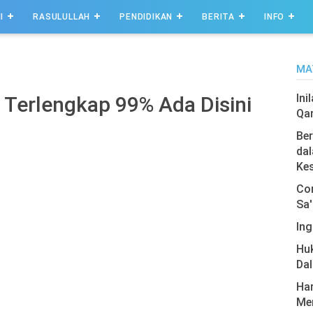
I
RASULULLAH
PENDIDIKAN
BERITA
INFO
MA
Ini
 Terlengkap 99% Ada Disini
Qa
Ber
dal
Ke
Com
Sa'
Ing
Hu
Da
Har
Men