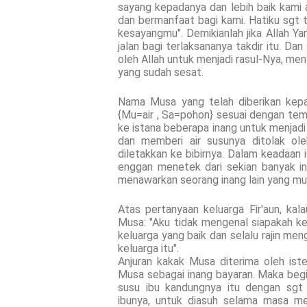
sayang kepadanya dan lebih baik kami a
dan bermanfaat bagi kami. Hatiku sgt 
kesayangmu". Demikianlah jika Allah Y
jalan bagi terlaksananya takdir itu. D
oleh Allah untuk menjadi rasul-Nya,
yang sudah sesat.
Nama Musa yang telah diberikan kepada
{Mu=air , Sa=pohon} sesuai dengan tem
ke istana beberapa inang untuk menjadi
dan memberi air susunya ditolak ol
diletakkan ke bibirnya. Dalam keadaan i
enggan menetek dari sekian banyak i
menawarkan seorang inang lain yang mung
Atas pertanyaan keluarga Fir'aun, kala
Musa: "Aku tidak mengenal siapakah kel
keluarga yang baik dan selalu rajin men
keluarga itu".
Anjuran kakak Musa diterima oleh ister
Musa sebagai inang bayaran. Maka begit
susu ibu kandungnya itu dengan sgt
ibunya, untuk diasuh selama masa m