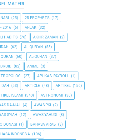
BEL MATERI
 NABI
(25)
25 PROPHETS
(17)
F 2016
(6)
AHLAK
(32)
LI HADITS
(76)
AKHIR ZAMAN
(2)
IDAH
(62)
AL QUR'AN
(85)
 QURAN
(60)
AL-QURAN
(37)
DROID
(82)
ANIME
(3)
NTROPOLOGI
(27)
APLIKASI PAYROLL
(1)
IDAH
(53)
ARTICLE
(48)
ARTIKEL
(150)
TIKEL ISLAMI
(540)
ASTRONOMI
(30)
AS DAJJAL
(4)
AWAS PKI
(2)
AS SYIAH
(12)
AWAS YAHUDI
(8)
O DONASI
(1)
BAHASA ARAB
(3)
HASA INDONESIA
(106)