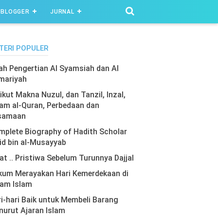
BLOGGER
JURNAL
TERI POPULER
lah Pengertian Al Syamsiah dan Al
mariyah
ikut Makna Nuzul, dan Tanzil, Inzal,
am al-Quran, Perbedaan dan
samaan
plete Biography of Hadith Scholar
id bin al-Musayyab
at .. Pristiwa Sebelum Turunnya Dajjal
kum Merayakan Hari Kemerdekaan di
lam Islam
i-hari Baik untuk Membeli Barang
urut Ajaran Islam