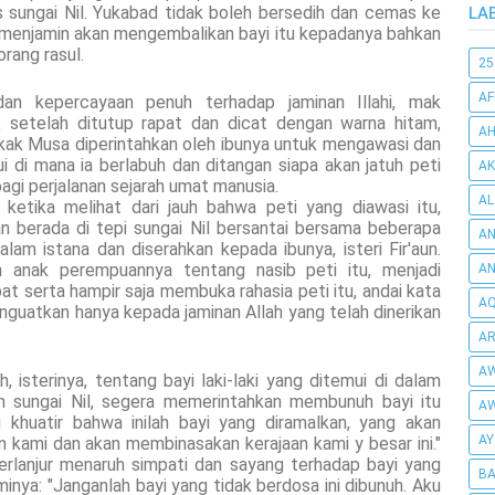
as sungai Nil. Yukabad tidak boleh bersedih dan cemas ke
LA
 menjamin akan mengembalikan bayi itu kepadanya bahkan
rang rasul.
25
AF
an kepercayaan penuh terhadap jaminan Illahi, mak
, setelah ditutup rapat dan dicat dengan warna hitam,
AH
akak Musa diperintahkan oleh ibunya untuk mengawasi dan
ui di mana ia berlabuh dan ditangan siapa akan jatuh peti
AK
agi perjalanan sejarah umat manusia.
AL
ketika melihat dari jauh bahwa peti yang diawasi itu,
an berada di tepi sungai Nil bersantai bersama beberapa
AN
m istana dan diserahkan kepada ibunya, isteri Fir'aun.
h anak perempuannya tentang nasib peti itu, menjadi
A
at serta hampir saja membuka rahasia peti itu, andai kata
AQ
guatkan hanya kepada jaminan Allah yang telah dinerikan
AR
AW
h, isterinya, tentang bayi laki-laki yang ditemui di dalam
n sungai Nil, segera memerintahkan membunuh bayi itu
AW
u khuatir bahwa inilah bayi yang diramalkan, yang akan
AY
kami dan akan membinasakan kerajaan kami y besar ini."
terlanjur menaruh simpati dan sayang terhadap bayi yang
BA
inya: "Janganlah bayi yang tidak berdosa ini dibunuh. Aku