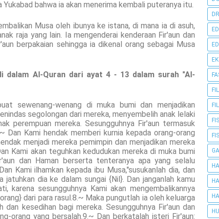
da Yukabad bahwa ia akan menerima kembali puteranya itu.
DR
balikan Musa oleh ibunya ke istana, di mana ia di asuh,
ED
nak raja yang lain. Ia mengenderai kenderaan Fir'aun dan
r'aun berpakaian sehingga ia dikenal orang sebagai Musa
ED
E
di dalam Al-Quran dari ayat 4 - 13 dalam surah "Al-
FA
FI
erbuat sewenang-wenang di muka bumi dan menjadikan
FI
nindas segolongan dari mereka, menyembelih anak lelaki
FI
nak perempuan mereka. Sesungguhnya Fir'aun termasuk
5.~ Dan Kami hendak memberi kurnia kepada orang-orang
FI
n hendak menjadi mereka pemimpin dan menjadikan mereka
 Dan Kami akan teguhkan kedudukan mereka di muka bumi
G
r'aun dan Haman berserta tenteranya apa yang selalu
HA
 Dan Kami ilhamkan kepada ibu Musa,"susukanlah dia, dan
 jatuhkan dia ke dalam sungai {Nil}. Dan janganlah kamu
HA
 hati, karena sesungguhnya Kami akan mengembalikannya
HA
rang} dari para rasul.8.~ Maka pungutlah ia oleh keluarga
uh dan kesedihan bagi mereka. Sesungguhnya Fir'aun dan
HU
-orang yang bersalah.9.~ Dan berkatalah isteri Fir'aun: