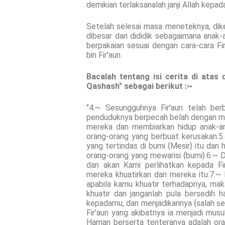
demikian terlaksanalah janji Allah kepa
Setelah selesai masa meneteknya, dikem
dibesar dan dididik sebagaimana anak-a
berpakaian sesuai dengan cara-cara Fi
bin Fir'aun.
Bacalah tentang isi cerita di atas 
Qashash" sebagai berikut :~
"4.~ Sesungguhnya Fir'aun telah b
penduduknya berpecah belah dengan me
mereka dan membiarkan hidup anak-a
orang-orang yang berbuat kerusakan.
yang tertindas di bumi {Mesir} itu da
orang-orang yang mewarisi {bumi}.6.~
dan akan Kami perlihatkan kepada Fi
mereka khuatirkan dari mereka itu.7.~
apabila kamu khuatir terhadapnya, maka
khuatir dan janganlah pula bersedih
kepadamu, dan menjadikannya {salah seo
Fir'aun yang akibatnya ia menjadi mus
Haman berserta tenteranya adalah orang