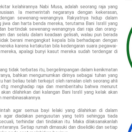
kitar kelahirannya Nabi Musa, adalah seorang raja yang
nusiaan. Ia memerintah negaranya dengan kekerasan,
dengan sewenang-wenangnya. Rakyatnya hidup dalam
jiwa dan harta benda mereka, terutama Bani Isra'il yang
dan bertindak sewenang-wenangnya dari raja dan orang-
am dan selalu dalam keadaan gelisah, walau pun berada
tidak berani mengangkat kepala bila berhadapan dengan
mereka karena ketakutan bila kedengaran suara pegawai-
h mereka, apalagi bunyi kasut mereka sudah terdengar di
ang tidak terbatas itu, bergelimpangan dalam kenikmatan
aranya, bahkan mengumumkan dirinya sebagai tuhan yang
 hari beliau telah terkejut oleh ramalan oleh seorang ahli
ba dtg menghadap raja dan memberitahu bahwa menurut
 akan dilahirkan dari kalangan Bani Isra'il yang kelak akan
an membinasakannya.
intah agar semua bayi lelaki yang dilahirkan di dalam
n agar diadakan pengusutan yang teliti sehingga tiada
kecuali, terhindar dari tindakan itu. Maka dilaksanakanlah
nteranya. Setiap rumah dimasuki dan diselidiki dan setiap