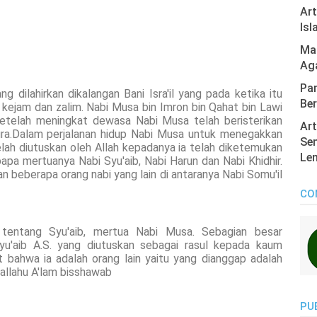
Ar
Isl
Mas
Ag
Pan
g dilahirkan dikalangan Bani Isra'il yang pada ketika itu
Ber
p kejam dan zalim. Nabi Musa bin Imron bin Qahat bin Lawi
Setelah meningkat dewasa Nabi Musa telah beristerikan
Art
fura.Dalam perjalanan hidup Nabi Musa untuk menegakkan
Sen
lah diutuskan oleh Allah kepadanya ia telah diketemukan
Len
bapa mertuanya Nabi Syu'aib, Nabi Harun dan Nabi Khidhir.
tan beberapa orang nabi yang lain di antaranya Nabi Somu'il
CO
t tentang Syu'aib, mertua Nabi Musa. Sebagian besar
u'aib A.S. yang diutuskan sebagai rasul kepada kaum
 bahwa ia adalah orang lain yaitu yang dianggap adalah
allahu A'lam bisshawab
PU