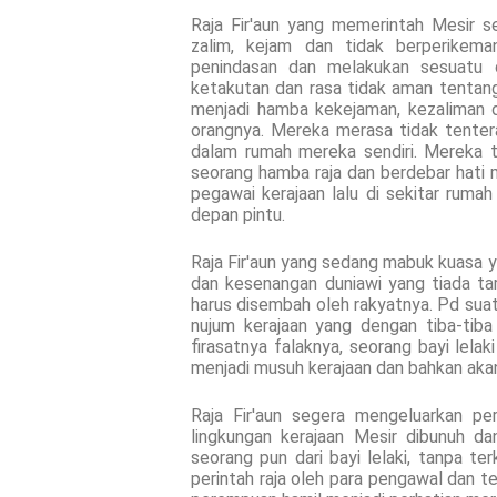
Raja Fir'aun yang memerintah Mesir se
zalim, kejam dan tidak berperikema
penindasan dan melakukan sesuatu 
ketakutan dan rasa tidak aman tentang 
menjadi hamba kekejaman, kezaliman 
orangnya. Mereka merasa tidak tenter
dalam rumah mereka sendiri. Mereka 
seorang hamba raja dan berdebar hati 
pegawai kerajaan lalu di sekitar ruma
depan pintu.
Raja Fir'aun yang sedang mabuk kuasa y
dan kesenangan duniawi yang tiada t
harus disembah oleh rakyatnya. Pd suatu
nujum kerajaan yang dengan tiba-ti
firasatnya falaknya, seorang bayi lelaki
menjadi musuh kerajaan dan bahkan ak
Raja Fir'aun segera mengeluarkan per
lingkungan kerajaan Mesir dibunuh da
seorang pun dari bayi lelaki, tanpa ter
perintah raja oleh para pengawal dan te