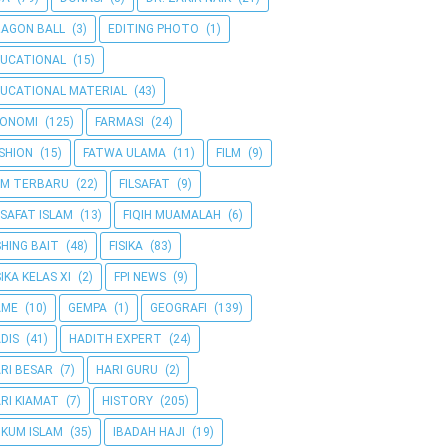
AGON BALL
(3)
EDITING PHOTO
(1)
UCATIONAL
(15)
UCATIONAL MATERIAL
(43)
KONOMI
(125)
FARMASI
(24)
SHION
(15)
FATWA ULAMA
(11)
FILM
(9)
LM TERBARU
(22)
FILSAFAT
(9)
LSAFAT ISLAM
(13)
FIQIH MUAMALAH
(6)
SHING BAIT
(48)
FISIKA
(83)
SIKA KELAS XI
(2)
FPI NEWS
(9)
AME
(10)
GEMPA
(1)
GEOGRAFI
(139)
DIS
(41)
HADITH EXPERT
(24)
RI BESAR
(7)
HARI GURU
(2)
RI KIAMAT
(7)
HISTORY
(205)
KUM ISLAM
(35)
IBADAH HAJI
(19)