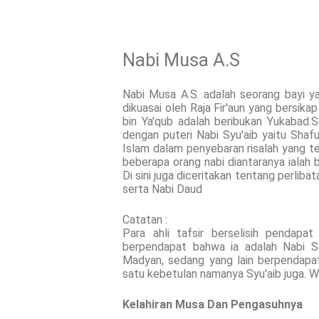
Nabi Musa A.S
Nabi Musa A.S. adalah seorang bayi yan
dikuasai oleh Raja Fir'aun yang bersika
bin Ya'qub adalah beribukan Yukabad.
dengan puteri Nabi Syu'aib yaitu Sha
Islam dalam penyebaran risalah yang te
beberapa orang nabi diantaranya ialah 
Di sini juga diceritakan tentang perliba
serta Nabi Daud
Catatan :
Para ahli tafsir berselisih pendapa
berpendapat bahwa ia adalah Nabi Sy
Madyan, sedang yang lain berpendapat
satu kebetulan namanya Syu'aib juga. W
Kelahiran Musa Dan Pengasuhnya