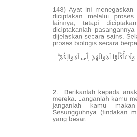
143) Ayat ini menegaskan
diciptakan melalui proses
lainnya, tetapi diciptak
diciptakanlah pasangannya 
dijelaskan secara sains. Sel
proses biologis secara ber
﴿ َلَا تَأْكُلُوْٓا اَمْوَالَهُمْ اِلٰٓى اَمْوَالِكُمْ
2.
Berikanlah kepada anak
mereka. Janganlah kamu me
janganlah kamu makan
Sesungguhnya (tindakan m
yang besar.