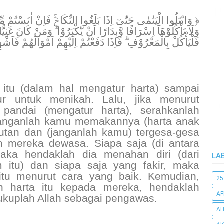
وَابْتَلُوا الْيَتٰمٰى حَتّٰىٓ اِذَا بَلَغُوا النِّكَاحَۚ فَاِنْ اٰنَسْتُمْ مِّن ۚ
وَلَا تَأْكُلُوْهَآ اِسْرَافًا وَّبِدَارًا اَنْ يَّكْبَرُوْا ۗ وَمَنْ كَانَ غَنِ
فَلْيَأْكُلْ بِالْمَعْرُوْفِ ۗ فَاِذَا دَفَعْتُمْ اِلَيْهِمْ اَمْوَالَهُمْ فَاَشْ ﴾
 itu (dalam hal mengatur harta) sampai
r untuk menikah. Lalu, jika menurut
 pandai (mengatur harta), serahkanlah
Janganlah kamu memakannya (harta anak
tutan dan (janganlah kamu) tergesa-gesa
 mereka dewasa. Siapa saja (di antara
aka hendaklah dia menahan diri (dari
LA
 itu) dan siapa saja yang fakir, maka
itu menurut cara yang baik. Kemudian,
25
 harta itu kepada mereka, hendaklah
AF
ukuplah Allah sebagai pengawas.
AH