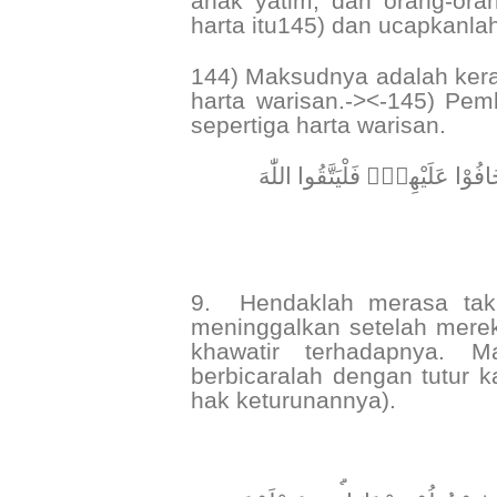
anak yatim, dan orang-oran
harta itu145) dan ucapkanla
144) Maksudnya adalah kera
harta warisan.-><-145) Pem
sepertiga harta warisan.
﴿ ُوْا عَلَيْهِمْۖ فَلْيَتَّقُوا اللّٰهَ
9.
Hendaklah merasa tak
meninggalkan setelah mere
khawatir terhadapnya. 
berbicaralah dengan tutur 
hak keturunannya).