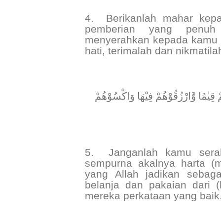
4.
Berikanlah mahar kep
pemberian yang penuh 
menyerahkan kepada kamu s
hati, terimalah dan nikmatil
﴿ ِيٰمًا وَّارْزُقُوْهُمْ فِيْهَا وَاكْسُوْهُمْ
5.
Janganlah kamu sera
sempurna akalnya harta (
yang Allah jadikan sebag
belanja dan pakaian dari (
mereka perkataan yang baik