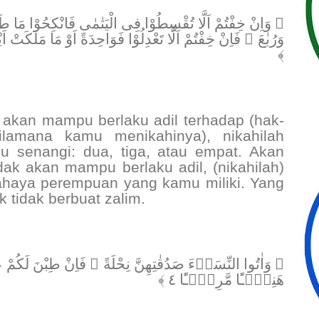
وَاِنْ خِفْتُمْ اَلَّا تُقْسِطُوْا فِى الْيَتٰمٰى فَانْكِحُوْا مَا طَا
﴾
k akan mampu berlaku adil terhadap (hak-
lamana kamu menikahinya), nikahilah
u senangi: dua, tiga, atau empat. Akan
idak akan mampu berlaku adil, (nikahilah)
ahaya perempuan yang kamu miliki. Yang
k tidak berbuat zalim.
وَاٰتُوا النِّسَاۤءَ صَدُقٰتِهِنَّ نِحْلَةً ۗ فَاِنْ طِبْنَ لَكُمْ عَن
هَنِيْۤـًٔا مَّرِيْۤـًٔا ٤ ﴾