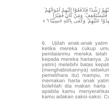
﴿ ْهُمْ رُشْدًا فَادْفَعُوْٓا اِلَيْهِمْ اَمْوَالَهُمْ
يًّا فَلْيَسْتَعْفِفْ ۚ وَمَنْ كَانَ فَقِيْرًا
هِدُوْا عَلَيْهِمْ ۗ وَكَفٰى بِاللّٰهِ حَسِيْبًا ٦
6.
Ujilah anak-anak yatim
ketika mereka cukup umu
penilaianmu mereka telah
kepada mereka hartanya. 
yatim) melebihi batas kepa
(menghabiskannya) sebelum
pemelihara itu) mampu, m
memakan harta anak yatim
bolehlah dia makan harta 
apabila kamu menyerahkan
kamu adakan saksi-saksi. C