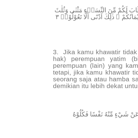
﴿ بَ لَكُمْ مِّنَ النِّسَاۤءِ مَثْنٰى وَثُلٰثَ
وَرُبٰعَ ۚ فَاِنْ خِفْتُمْ اَلَّا تَعْدِلُوْا فَوَاحِدَةً اَوْ مَا مَلَكَتْ اَيْمَانُكُمْ ۗ ذٰلِكَ اَدْنٰٓى اَلَّا تَعُوْلُوْاۗ ٣
3.
Jika kamu khawatir tida
hak) perempuan yatim (bi
perempuan (lain) yang kam
tetapi, jika kamu khawatir t
seorang saja atau hamba s
demikian itu lebih dekat untu
﴿ ْ شَيْءٍ مِّنْهُ نَفْسًا فَكُلُوْهُ