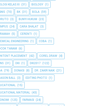
OLOGI KELAS XI
(31)
BIOLOGY
(1)
SNIS
(70)
BK
(31)
BOLA
(59)
ORUTO
(3)
BUNYI HUKUM
(23)
AMPUS
(24)
CARA SHALAT
(3)
ERAMAH
(5)
CERENTI
(1)
EMICAL ENGINEERING
(1)
COBA
(1)
OCOK TANAM
(6)
ONTENT PLACEMENT
(42)
COREL DRAW
(4)
NS
(31)
DKI
(1)
DKI2017
(122)
OA
(79)
DONASI
(8)
DR. ZAKIR NAIK
(21)
AGON BALL
(3)
EDITING PHOTO
(1)
UCATIONAL
(15)
UCATIONAL MATERIAL
(43)
KONOMI
(125)
FARMASI
(24)