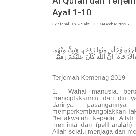
Al Quran dan Terjem
Ayat 1-10
By
Afdhal Ilahi
Sabtu, 17 Desember 2022
﴿ حِدَةٍ وَّخَلَقَ مِنْهَا زَوْجَهَا وَبَثَّ مِنْهُمَا
الْاَرْحَامَ ۗ اِنَّ اللّٰهَ كَانَ عَلَيْكُمْ رَقِيْبًا
Terjemah Kemenag 2019
1.
Wahai manusia, ber
menciptakanmu dari diri 
darinya pasangannya
memperkembangbiakkan lak
Bertakwalah kepada Alla
meminta dan (peliharalah
Allah selalu menjaga dan 