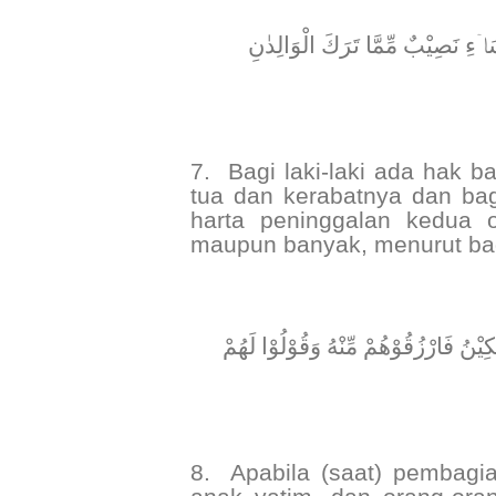
﴿ اۤءِ نَصِيْبٌ مِّمَّا تَرَكَ الْوَالِدٰنِ
7.
Bagi laki-laki ada hak b
tua dan kerabatnya dan bag
harta peninggalan kedua o
maupun banyak, menurut bag
﴿  فَارْزُقُوْهُمْ مِّنْهُ وَقُوْلُوْا لَهُمْ
8.
Apabila (saat) pembagia