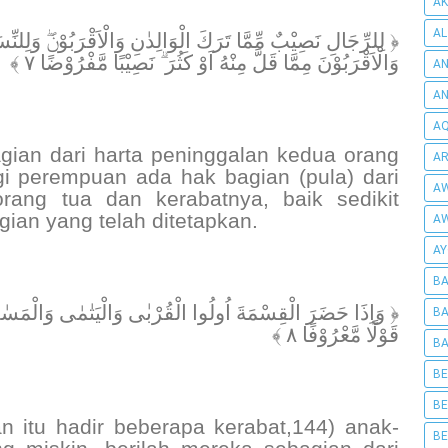
AK
AL
لِلرِّجَالِ نَصِيْبٌ مِّمَّا تَرَكَ الْوَالِدٰنِ وَالْاَقْرَبُوْنَۖ وَلِلنِّسَ
وَالْاَقْرَبُوْنَ مِمَّا قَلَّ مِنْهُ اَوْ كَثُرَ ۗ نَصِيْبًا مَّفْرُوْضًا ٧ ﴾
AN
A
AQ
agian dari harta peninggalan kedua orang
AR
i perempuan ada hak bagian (pula) dari
AW
rang tua dan kerabatnya, baik sedikit
ian yang telah ditetapkan.
AW
AY
BA
وَاِذَا حَضَرَ الْقِسْمَةَ اُولُوا الْقُرْبٰى وَالْيَتٰمٰى وَالْمَسٰكِيْنُ
BA
قَوْلًا مَّعْرُوْفًا ٨ ﴾
BA
BE
BE
n itu hadir beberapa kerabat,144) anak-
BE