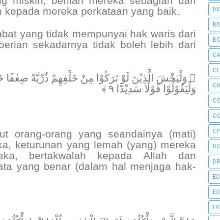
g miskin, berilah mereka sebagian dari
h kepada mereka perkataan yang baik.
BI
BI
bat yang tidak mempunyai hak waris dari
B
berian sekadarnya tidak boleh lebih dari
C
C
وَلْيَخْشَ الَّذِيْنَ لَوْ تَرَكُوْا مِنْ خَلْفِهِمْ ذُرِّيَّةً ضِعٰفًا خَاف
CH
وَلْيَقُوْلُوْا قَوْلًا سَدِيْدًا ٩ ﴾
C
C
CP
ut orang-orang yang seandainya (mati)
ka, keturunan yang lemah (yang) mereka
D
Maka, bertakwalah kepada Allah dan
DR
kata yang benar (dalam hal menjaga hak-
ED
ED
E