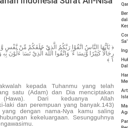
ahan Indonesia Surat An-Nisa'
Qa
Ber
dal
Ke
Com
Sa'
يٰٓاَيُّهَا النَّاسُ اتَّقُوْا رَبَّكُمُ الَّذِيْ خَلَقَكُمْ مِّنْ نَّفْسٍ وَّا
Ing
رِجَالًا كَثِيْرًا وَّنِسَاۤءً ۚ وَاتَّقُوا اللّٰهَ الَّذِيْ تَسَاۤءَلُوْنَ بِهٖ وَ
١ ﴾
Hu
Da
Har
Men
takwalah kepada Tuhanmu yang telah
Ar
yang satu (Adam) dan Dia menciptakan
Isl
 (Hawa). Dari keduanya Allah
i-laki dan perempuan yang banyak.143)
Mas
h yang dengan nama-Nya kamu saling
Ag
) hubungan kekeluargaan. Sesungguhnya
Pan
mengawasimu.
Ber