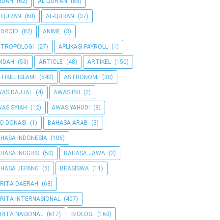
IDAH
(62)
AL QUR'AN
(85)
 QURAN
(60)
AL-QURAN
(37)
DROID
(82)
ANIME
(3)
NTROPOLOGI
(27)
APLIKASI PAYROLL
(1)
IDAH
(53)
ARTICLE
(48)
ARTIKEL
(150)
TIKEL ISLAMI
(540)
ASTRONOMI
(30)
AS DAJJAL
(4)
AWAS PKI
(2)
AS SYIAH
(12)
AWAS YAHUDI
(8)
O DONASI
(1)
BAHASA ARAB
(3)
HASA INDONESIA
(106)
HASA INGGRIS
(50)
BAHASA JAWA
(2)
HASA JEPANG
(5)
BEASISWA
(11)
RITA DAERAH
(68)
RITA INTERNASIONAL
(407)
RITA NASIONAL
(617)
BIOLOGI
(160)