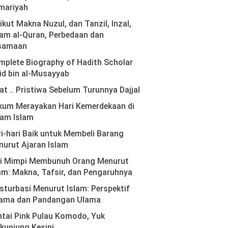
mariyah
ikut Makna Nuzul, dan Tanzil, Inzal,
am al-Quran, Perbedaan dan
samaan
plete Biography of Hadith Scholar
id bin al-Musayyab
at .. Pristiwa Sebelum Turunnya Dajjal
kum Merayakan Hari Kemerdekaan di
lam Islam
i-hari Baik untuk Membeli Barang
urut Ajaran Islam
ti Mimpi Membunuh Orang Menurut
am: Makna, Tafsir, dan Pengaruhnya
turbasi Menurut Islam: Perspektif
ama dan Pandangan Ulama
tai Pink Pulau Komodo, Yuk
kunjung Kesini