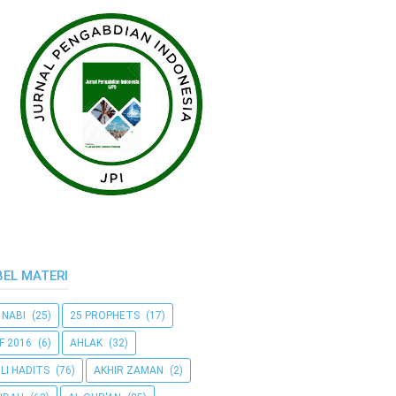
BEL MATERI
 NABI
(25)
25 PROPHETS
(17)
F 2016
(6)
AHLAK
(32)
LI HADITS
(76)
AKHIR ZAMAN
(2)