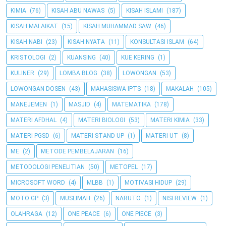
KIMIA
(76)
KISAH ABU NAWAS
(5)
KISAH ISLAMI
(187)
KISAH MALAIKAT
(15)
KISAH MUHAMMAD SAW
(46)
KISAH NABI
(23)
KISAH NYATA
(11)
KONSULTASI ISLAM
(64)
KRISTOLOGI
(2)
KUANSING
(40)
KUE KERING
(1)
KULINER
(29)
LOMBA BLOG
(38)
LOWONGAN
(53)
LOWONGAN DOSEN
(43)
MAHASISWA IPTS
(18)
MAKALAH
(105)
MANEJEMEN
(1)
MASJID
(4)
MATEMATIKA
(178)
MATERI AFDHAL
(4)
MATERI BIOLOGI
(53)
MATERI KIMIA
(33)
MATERI PGSD
(6)
MATERI STAND UP
(1)
MATERI UT
(8)
ME
(2)
METODE PEMBELAJARAN
(16)
METODOLOGI PENELITIAN
(50)
METOPEL
(17)
MICROSOFT WORD
(4)
MLBB
(1)
MOTIVASI HIDUP
(29)
MOTO GP
(3)
MUSLIMAH
(26)
NARUTO
(1)
NISI REVIEW
(1)
OLAHRAGA
(12)
ONE PEACE
(6)
ONE PIECE
(3)