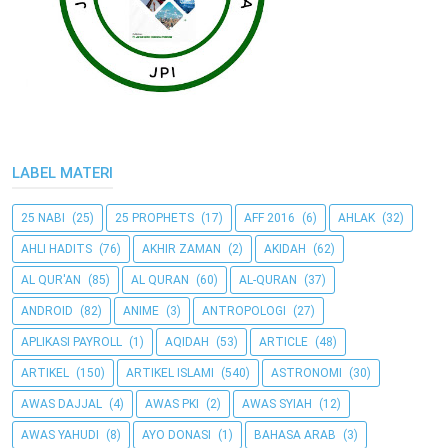
LABEL MATERI
25 NABI
(25)
25 PROPHETS
(17)
AFF 2016
(6)
AHLAK
(32)
AHLI HADITS
(76)
AKHIR ZAMAN
(2)
AKIDAH
(62)
AL QUR'AN
(85)
AL QURAN
(60)
AL-QURAN
(37)
ANDROID
(82)
ANIME
(3)
ANTROPOLOGI
(27)
APLIKASI PAYROLL
(1)
AQIDAH
(53)
ARTICLE
(48)
ARTIKEL
(150)
ARTIKEL ISLAMI
(540)
ASTRONOMI
(30)
AWAS DAJJAL
(4)
AWAS PKI
(2)
AWAS SYIAH
(12)
AWAS YAHUDI
(8)
AYO DONASI
(1)
BAHASA ARAB
(3)