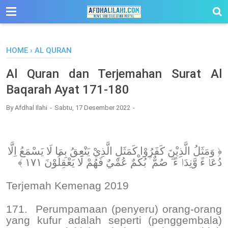
-->
HOME
›
AL QURAN
Al Quran dan Terjemahan Surat Al
Baqarah Ayat 171-180
By
Afdhal Ilahi
Sabtu, 17 Desember 2022
﴿ وَمَثَلُ الَّذِيْنَ كَفَرُوْا كَمَثَلِ الَّذِيْ يَنْعِقُ بِمَا لَا يَسْمَعُ اِلَّا
دُعَاۤءً وَّنِدَاۤءً ۗ صُمٌّ ۢ بُكْمٌ عُمْيٌ فَهُمْ لَا يَعْقِلُوْنَ ١٧١ ﴾
Terjemah Kemenag 2019
171.
Perumpamaan (penyeru) orang-orang
yang kufur adalah seperti (penggembala)