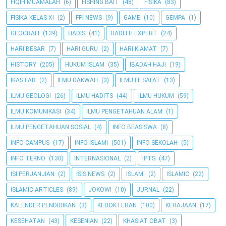
FIQIH MUAMALAH
(6)
FISHING BAIT
(48)
FISIKA
(83)
FISIKA KELAS XI
(2)
FPI NEWS
(9)
GAME
(10)
GEMPA
(1)
GEOGRAFI
(139)
HADIS
(41)
HADITH EXPERT
(24)
HARI BESAR
(7)
HARI GURU
(2)
HARI KIAMAT
(7)
HISTORY
(205)
HUKUM ISLAM
(35)
IBADAH HAJI
(19)
IKASTAR
(2)
ILMU DAKWAH
(3)
ILMU FILSAFAT
(13)
ILMU GEOLOGI
(26)
ILMU HADITS
(44)
ILMU HUKUM
(59)
ILMU KOMUNIKASI
(34)
ILMU PENGETAHUAN ALAM
(1)
ILMU PENGETAHUAN SOSIAL
(4)
INFO BEASISWA
(8)
INFO CAMPUS
(17)
INFO ISLAMI
(501)
INFO SEKOLAH
(5)
INFO TEKNO
(130)
INTERNASIONAL
(2)
IPTS
(47)
ISI PERJANJIAN
(2)
ISIS NEWS
(2)
ISLAMI
(2)
ISLAMIC
(22)
ISLAMIC ARTICLES
(89)
JOKOWI
(10)
JURNAL
(22)
KALENDER PENDIDIKAN
(3)
KEDOKTERAN
(100)
KERAJAAN
(17)
KESEHATAN
(43)
KESENIAN
(22)
KHASIAT OBAT
(3)