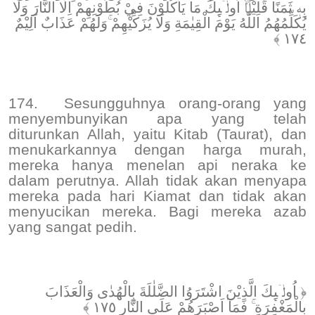
بِهٖ ثَمَنًا قَلِيْلًاۙ اُولٰۤىِٕكَ مَا يَأْكُلُوْنَ فِيْ بُطُوْنِهِمْ اِلَّا النَّارَ وَلَا
يُكَلِّمُهُمُ اللّٰهُ يَوْمَ الْقِيٰمَةِ وَلَا يُزَكِّيْهِمْ ۚوَلَهُمْ عَذَابٌ اَلِيْمٌ
١٧٤ ﴾
174.
Sesungguhnya orang-orang yang
menyembunyikan apa yang telah
diturunkan Allah, yaitu Kitab (Taurat), dan
menukarkannya dengan harga murah,
mereka hanya menelan api neraka ke
dalam perutnya. Allah tidak akan menyapa
mereka pada hari Kiamat dan tidak akan
menyucikan mereka. Bagi mereka azab
yang sangat pedih.
﴿ اُولٰۤىِٕكَ الَّذِيْنَ اشْتَرَوُا الضَّلٰلَةَ بِالْهُدٰى وَالْعَذَابَ
بِالْمَغْفِرَةِ ۚ فَمَآ اَصْبَرَهُمْ عَلَى النَّارِ ١٧٥ ﴾