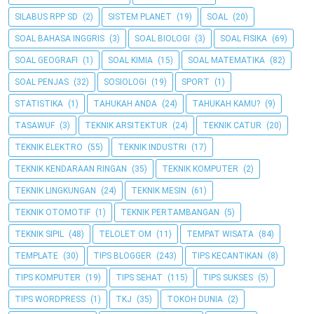
SILABUS RPP SD
(2)
SISTEM PLANET
(19)
SOAL
(20)
SOAL BAHASA INGGRIS
(3)
SOAL BIOLOGI
(3)
SOAL FISIKA
(69)
SOAL GEOGRAFI
(1)
SOAL KIMIA
(15)
SOAL MATEMATIKA
(82)
SOAL PENJAS
(32)
SOSIOLOGI
(19)
SPORT
(1)
STATISTIKA
(1)
TAHUKAH ANDA
(24)
TAHUKAH KAMU?
(9)
TASAWUF
(3)
TEKNIK ARSITEKTUR
(24)
TEKNIK CATUR
(20)
TEKNIK ELEKTRO
(55)
TEKNIK INDUSTRI
(17)
TEKNIK KENDARAAN RINGAN
(35)
TEKNIK KOMPUTER
(2)
TEKNIK LINGKUNGAN
(24)
TEKNIK MESIN
(61)
TEKNIK OTOMOTIF
(1)
TEKNIK PERTAMBANGAN
(5)
TEKNIK SIPIL
(48)
TELOLET OM
(11)
TEMPAT WISATA
(84)
TEMPLATE
(30)
TIPS BLOGGER
(243)
TIPS KECANTIKAN
(8)
TIPS KOMPUTER
(19)
TIPS SEHAT
(115)
TIPS SUKSES
(5)
TIPS WORDPRESS
(1)
TKJ
(35)
TOKOH DUNIA
(2)