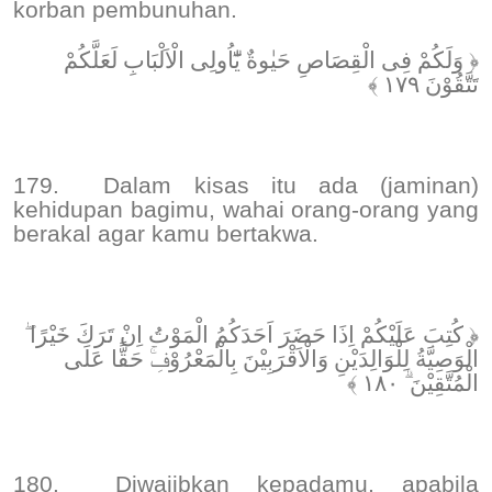
korban pembunuhan.
﴿ وَلَكُمْ فِى الْقِصَاصِ حَيٰوةٌ يّٰٓاُولِى الْاَلْبَابِ لَعَلَّكُمْ
تَتَّقُوْنَ ١٧٩ ﴾
179.
Dalam kisas itu ada (jaminan)
kehidupan bagimu, wahai orang-orang yang
berakal agar kamu bertakwa.
﴿ كُتِبَ عَلَيْكُمْ اِذَا حَضَرَ اَحَدَكُمُ الْمَوْتُ اِنْ تَرَكَ خَيْرًا ۖ
ۨالْوَصِيَّةُ لِلْوَالِدَيْنِ وَالْاَقْرَبِيْنَ بِالْمَعْرُوْفِۚ حَقًّا عَلَى
الْمُتَّقِيْنَ ۗ ١٨٠ ﴾
180.
Diwajibkan kepadamu, apabila