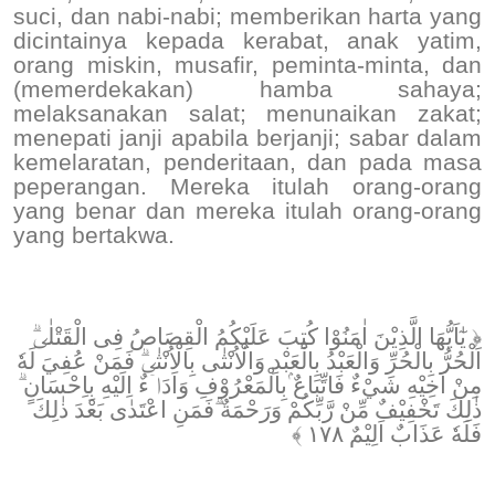
suci, dan nabi-nabi; memberikan harta yang
dicintainya kepada kerabat, anak yatim,
orang miskin, musafir, peminta-minta, dan
(memerdekakan) hamba sahaya;
melaksanakan salat; menunaikan zakat;
menepati janji apabila berjanji; sabar dalam
kemelaratan, penderitaan, dan pada masa
peperangan. Mereka itulah orang-orang
yang benar dan mereka itulah orang-orang
yang bertakwa.
﴿ يٰٓاَيُّهَا الَّذِيْنَ اٰمَنُوْا كُتِبَ عَلَيْكُمُ الْقِصَاصُ فِى الْقَتْلٰىۗ
اَلْحُرُّ بِالْحُرِّ وَالْعَبْدُ بِالْعَبْدِ وَالْاُنْثٰى بِالْاُنْثٰىۗ فَمَنْ عُفِيَ لَهٗ
مِنْ اَخِيْهِ شَيْءٌ فَاتِّبَاعٌ ۢبِالْمَعْرُوْفِ وَاَدَاۤءٌ اِلَيْهِ بِاِحْسَانٍ ۗ
ذٰلِكَ تَخْفِيْفٌ مِّنْ رَّبِّكُمْ وَرَحْمَةٌ ۗفَمَنِ اعْتَدٰى بَعْدَ ذٰلِكَ
فَلَهٗ عَذَابٌ اَلِيْمٌ ١٧٨ ﴾