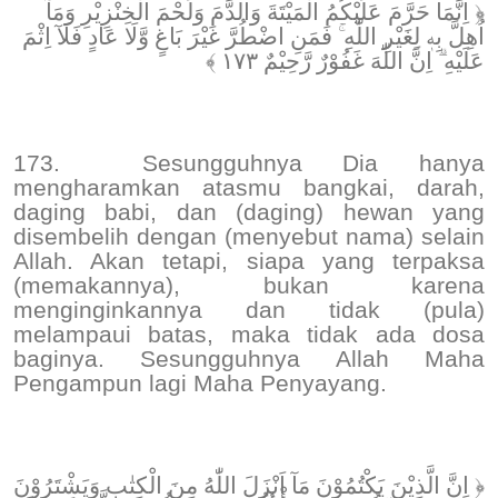
﴿ اِنَّمَا حَرَّمَ عَلَيْكُمُ الْمَيْتَةَ وَالدَّمَ وَلَحْمَ الْخِنْزِيْرِ وَمَآ
اُهِلَّ بِهٖ لِغَيْرِ اللّٰهِ ۚ فَمَنِ اضْطُرَّ غَيْرَ بَاغٍ وَّلَا عَادٍ فَلَآ اِثْمَ
عَلَيْهِ ۗ اِنَّ اللّٰهَ غَفُوْرٌ رَّحِيْمٌ ١٧٣ ﴾
173.
Sesungguhnya Dia hanya
mengharamkan atasmu bangkai, darah,
daging babi, dan (daging) hewan yang
disembelih dengan (menyebut nama) selain
Allah. Akan tetapi, siapa yang terpaksa
(memakannya), bukan karena
menginginkannya dan tidak (pula)
melampaui batas, maka tidak ada dosa
baginya. Sesungguhnya Allah Maha
Pengampun lagi Maha Penyayang.
﴿ اِنَّ الَّذِيْنَ يَكْتُمُوْنَ مَآ اَنْزَلَ اللّٰهُ مِنَ الْكِتٰبِ وَيَشْتَرُوْنَ