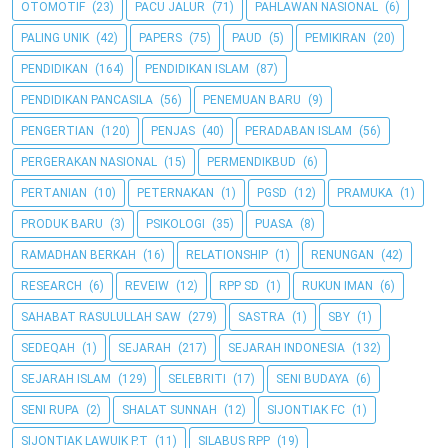
OTOMOTIF
(23)
PACU JALUR
(71)
PAHLAWAN NASIONAL
(6)
PALING UNIK
(42)
PAPERS
(75)
PAUD
(5)
PEMIKIRAN
(20)
PENDIDIKAN
(164)
PENDIDIKAN ISLAM
(87)
PENDIDIKAN PANCASILA
(56)
PENEMUAN BARU
(9)
PENGERTIAN
(120)
PENJAS
(40)
PERADABAN ISLAM
(56)
PERGERAKAN NASIONAL
(15)
PERMENDIKBUD
(6)
PERTANIAN
(10)
PETERNAKAN
(1)
PGSD
(12)
PRAMUKA
(1)
PRODUK BARU
(3)
PSIKOLOGI
(35)
PUASA
(8)
RAMADHAN BERKAH
(16)
RELATIONSHIP
(1)
RENUNGAN
(42)
RESEARCH
(6)
REVEIW
(12)
RPP SD
(1)
RUKUN IMAN
(6)
SAHABAT RASULULLAH SAW
(279)
SASTRA
(1)
SBY
(1)
SEDEQAH
(1)
SEJARAH
(217)
SEJARAH INDONESIA
(132)
SEJARAH ISLAM
(129)
SELEBRITI
(17)
SENI BUDAYA
(6)
SENI RUPA
(2)
SHALAT SUNNAH
(12)
SIJONTIAK FC
(1)
SIJONTIAK LAWUIK P.T
(11)
SILABUS RPP
(19)