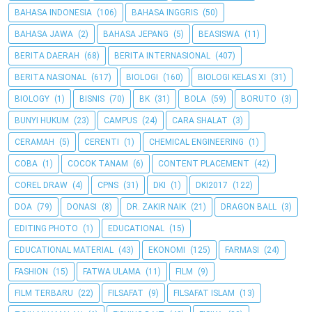
BAHASA INDONESIA
(106)
BAHASA INGGRIS
(50)
BAHASA JAWA
(2)
BAHASA JEPANG
(5)
BEASISWA
(11)
BERITA DAERAH
(68)
BERITA INTERNASIONAL
(407)
BERITA NASIONAL
(617)
BIOLOGI
(160)
BIOLOGI KELAS XI
(31)
BIOLOGY
(1)
BISNIS
(70)
BK
(31)
BOLA
(59)
BORUTO
(3)
BUNYI HUKUM
(23)
CAMPUS
(24)
CARA SHALAT
(3)
CERAMAH
(5)
CERENTI
(1)
CHEMICAL ENGINEERING
(1)
COBA
(1)
COCOK TANAM
(6)
CONTENT PLACEMENT
(42)
COREL DRAW
(4)
CPNS
(31)
DKI
(1)
DKI2017
(122)
DOA
(79)
DONASI
(8)
DR. ZAKIR NAIK
(21)
DRAGON BALL
(3)
EDITING PHOTO
(1)
EDUCATIONAL
(15)
EDUCATIONAL MATERIAL
(43)
EKONOMI
(125)
FARMASI
(24)
FASHION
(15)
FATWA ULAMA
(11)
FILM
(9)
FILM TERBARU
(22)
FILSAFAT
(9)
FILSAFAT ISLAM
(13)