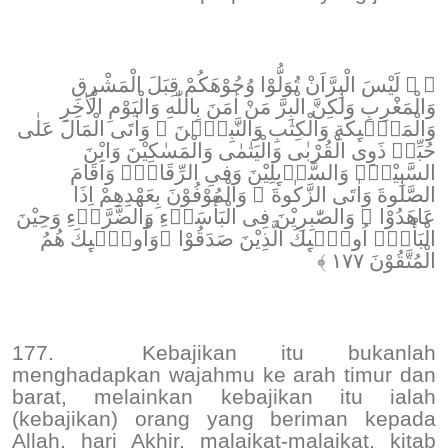
﴿ ۞ لَيْسَ الْبِرَّاَنْ تُوَلُّوْا وُجُوْهَكُمْ قِبَلَ الْمَشْرِقِ
وَالْمَغْرِبِ وَلٰكِنَّ الْبِرَّ مَنْ اٰمَنَ بِاللّٰهِ وَالْيَوْمِ الْاٰخِرِ
وَالْمَلٰۤىِٕكَةِ وَالْكِتٰبِ وَالنَّبِيّٖنَ ۚ وَاٰتَى الْمَالَ عَلٰى
حُبِّهٖ ذَوِى الْقُرْبٰى وَالْيَتٰمٰى وَالْمَسٰكِيْنَ وَابْنَ
السَّبِيْلِۙ وَالسَّاۤىِٕلِيْنَ وَفىِ الرِّقَابِۚ وَاَقَامَ
الصَّلٰوةَ وَاٰتَى الزَّكٰوةَ ۚ وَالْمُوْفُوْنَ بِعَهْدِهِمْ اِذَا
عَاهَدُوْا ۚ وَالصّٰبِرِيْنَ فِى الْبَأْسَاۤءِ وَالضَّرَّاۤءِ وَحِيْنَ
الْبَأْسِۗ اُولٰۤىِٕكَ الَّذِيْنَ صَدَقُوْا ۗوَاُولٰۤىِٕكَ هُمُ
الْمُتَّقُوْنَ ١٧٧ ﴾
177.
Kebajikan itu bukanlah
menghadapkan wajahmu ke arah timur dan
barat, melainkan kebajikan itu ialah
(kebajikan) orang yang beriman kepada
Allah, hari Akhir, malaikat-malaikat, kitab