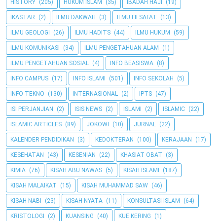
HISTORY
(205)
HUKUM ISLAM
(35)
IBADAH HAJI
(19)
IKASTAR
(2)
ILMU DAKWAH
(3)
ILMU FILSAFAT
(13)
ILMU GEOLOGI
(26)
ILMU HADITS
(44)
ILMU HUKUM
(59)
ILMU KOMUNIKASI
(34)
ILMU PENGETAHUAN ALAM
(1)
ILMU PENGETAHUAN SOSIAL
(4)
INFO BEASISWA
(8)
INFO CAMPUS
(17)
INFO ISLAMI
(501)
INFO SEKOLAH
(5)
INFO TEKNO
(130)
INTERNASIONAL
(2)
IPTS
(47)
ISI PERJANJIAN
(2)
ISIS NEWS
(2)
ISLAMI
(2)
ISLAMIC
(22)
ISLAMIC ARTICLES
(89)
JOKOWI
(10)
JURNAL
(22)
KALENDER PENDIDIKAN
(3)
KEDOKTERAN
(100)
KERAJAAN
(17)
KESEHATAN
(43)
KESENIAN
(22)
KHASIAT OBAT
(3)
KIMIA
(76)
KISAH ABU NAWAS
(5)
KISAH ISLAMI
(187)
KISAH MALAIKAT
(15)
KISAH MUHAMMAD SAW
(46)
KISAH NABI
(23)
KISAH NYATA
(11)
KONSULTASI ISLAM
(64)
KRISTOLOGI
(2)
KUANSING
(40)
KUE KERING
(1)