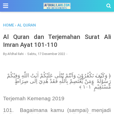
-->
HOME
›
AL QURAN
Al Quran dan Terjemahan Surat Ali
Imran Ayat 101-110
By
Afdhal Ilahi
Sabtu, 17 Desember 2022
﴿ وَكَيْفَ تَكْفُرُوْنَ وَاَنْتُمْ تُتْلٰى عَلَيْكُمْ اٰيٰتُ اللّٰهِ وَفِيْكُمْ
رَسُوْلُهٗ ۗ وَمَنْ يَّعْتَصِمْ بِاللّٰهِ فَقَدْ هُدِيَ اِلٰى صِرَاطٍ
مُّسْتَقِيْمٍ ࣖ ١٠١ ﴾
Terjemah Kemenag 2019
101.
Bagaimana kamu (sampai) menjadi