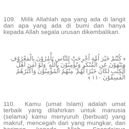
109.
Milik Allahlah apa yang ada di langit
dan apa yang ada di bumi dan hanya
kepada Allah segala urusan dikembalikan.
﴿ كُنْتُمْ خَيْرَ اُمَّةٍ اُخْرِجَتْ لِلنَّاسِ تَأْمُرُوْنَ بِالْمَعْرُوْفِ
وَتَنْهَوْنَ عَنِ الْمُنْكَرِ وَتُؤْمِنُوْنَ بِاللّٰهِ ۗ وَلَوْ اٰمَنَ اَهْلُ
الْكِتٰبِ لَكَانَ خَيْرًا لَّهُمْ ۗ مِنْهُمُ الْمُؤْمِنُوْنَ وَاَكْثَرُهُمُ
الْفٰسِقُوْنَ ١١٠ ﴾
110.
Kamu (umat Islam) adalah umat
terbaik yang dilahirkan untuk manusia
(selama) kamu menyuruh (berbuat) yang
makruf, mencegah dari yang mungkar, dan