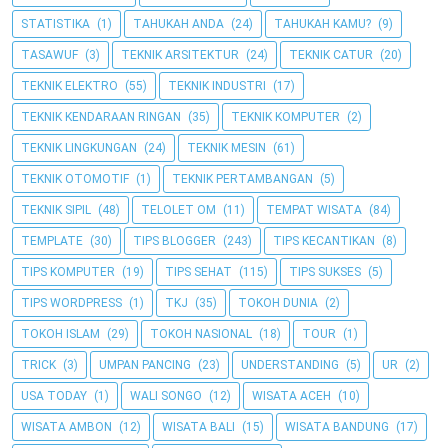
STATISTIKA
(1)
TAHUKAH ANDA
(24)
TAHUKAH KAMU?
(9)
TASAWUF
(3)
TEKNIK ARSITEKTUR
(24)
TEKNIK CATUR
(20)
TEKNIK ELEKTRO
(55)
TEKNIK INDUSTRI
(17)
TEKNIK KENDARAAN RINGAN
(35)
TEKNIK KOMPUTER
(2)
TEKNIK LINGKUNGAN
(24)
TEKNIK MESIN
(61)
TEKNIK OTOMOTIF
(1)
TEKNIK PERTAMBANGAN
(5)
TEKNIK SIPIL
(48)
TELOLET OM
(11)
TEMPAT WISATA
(84)
TEMPLATE
(30)
TIPS BLOGGER
(243)
TIPS KECANTIKAN
(8)
TIPS KOMPUTER
(19)
TIPS SEHAT
(115)
TIPS SUKSES
(5)
TIPS WORDPRESS
(1)
TKJ
(35)
TOKOH DUNIA
(2)
TOKOH ISLAM
(29)
TOKOH NASIONAL
(18)
TOUR
(1)
TRICK
(3)
UMPAN PANCING
(23)
UNDERSTANDING
(5)
UR
(2)
USA TODAY
(1)
WALI SONGO
(12)
WISATA ACEH
(10)
WISATA AMBON
(12)
WISATA BALI
(15)
WISATA BANDUNG
(17)