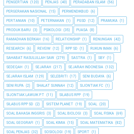
PENGERTIAN
(120)
PENJAS
(40)
PERADABAN ISLAM
(56)
PERGERAKAN NASIONAL
(15)
PERMENDIKBUD
(6)
PERTANIAN
(10)
PETERNAKAN
(1)
PGSD
(12)
PRAMUKA
(1)
PRODUK BARU
(3)
PSIKOLOGI
(35)
PUASA
(8)
RAMADHAN BERKAH
(16)
RELATIONSHIP
(1)
RENUNGAN
(42)
RESEARCH
(6)
REVEIW
(12)
RPP SD
(1)
RUKUN IMAN
(6)
SAHABAT RASULULLAH SAW
(279)
SASTRA
(1)
SBY
(1)
SEDEQAH
(1)
SEJARAH
(217)
SEJARAH INDONESIA
(132)
SEJARAH ISLAM
(129)
SELEBRITI
(17)
SENI BUDAYA
(6)
SENI RUPA
(2)
SHALAT SUNNAH
(12)
SIJONTIAK FC
(1)
SIJONTIAK LAWUIK P.T
(11)
SILABUS RPP
(19)
SILABUS RPP SD
(2)
SISTEM PLANET
(19)
SOAL
(20)
SOAL BAHASA INGGRIS
(3)
SOAL BIOLOGI
(3)
SOAL FISIKA
(69)
SOAL GEOGRAFI
(1)
SOAL KIMIA
(15)
SOAL MATEMATIKA
(82)
SOAL PENJAS
(32)
SOSIOLOGI
(19)
SPORT
(1)