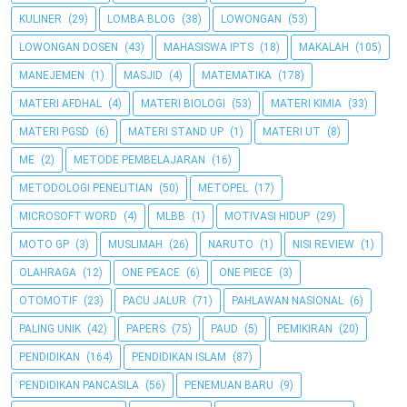
KULINER
(29)
LOMBA BLOG
(38)
LOWONGAN
(53)
LOWONGAN DOSEN
(43)
MAHASISWA IPTS
(18)
MAKALAH
(105)
MANEJEMEN
(1)
MASJID
(4)
MATEMATIKA
(178)
MATERI AFDHAL
(4)
MATERI BIOLOGI
(53)
MATERI KIMIA
(33)
MATERI PGSD
(6)
MATERI STAND UP
(1)
MATERI UT
(8)
ME
(2)
METODE PEMBELAJARAN
(16)
METODOLOGI PENELITIAN
(50)
METOPEL
(17)
MICROSOFT WORD
(4)
MLBB
(1)
MOTIVASI HIDUP
(29)
MOTO GP
(3)
MUSLIMAH
(26)
NARUTO
(1)
NISI REVIEW
(1)
OLAHRAGA
(12)
ONE PEACE
(6)
ONE PIECE
(3)
OTOMOTIF
(23)
PACU JALUR
(71)
PAHLAWAN NASIONAL
(6)
PALING UNIK
(42)
PAPERS
(75)
PAUD
(5)
PEMIKIRAN
(20)
PENDIDIKAN
(164)
PENDIDIKAN ISLAM
(87)
PENDIDIKAN PANCASILA
(56)
PENEMUAN BARU
(9)