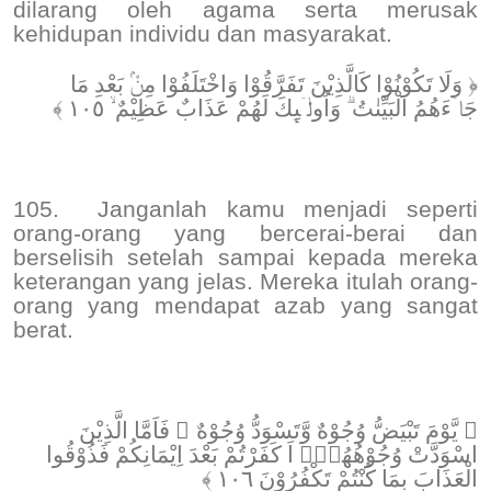
dilarang oleh agama serta merusak
kehidupan individu dan masyarakat.
﴿ وَلَا تَكُوْنُوْا كَالَّذِيْنَ تَفَرَّقُوْا وَاخْتَلَفُوْا مِنْۢ بَعْدِ مَا
جَاۤءَهُمُ الْبَيِّنٰتُ ۗ وَاُولٰۤىِٕكَ لَهُمْ عَذَابٌ عَظِيْمٌ ۙ ١٠٥ ﴾
105.
Janganlah kamu menjadi seperti
orang-orang yang bercerai-berai dan
berselisih setelah sampai kepada mereka
keterangan yang jelas. Mereka itulah orang-
orang yang mendapat azab yang sangat
berat.
﴿ يَّوْمَ تَبْيَضُّ وُجُوْهٌ وَّتَسْوَدُّ وُجُوْهٌ ۚ فَاَمَّا الَّذِيْنَ
اسْوَدَّتْ وُجُوْهُهُمْۗ اَ كَفَرْتُمْ بَعْدَ اِيْمَانِكُمْ فَذُوْقُوا
الْعَذَابَ بِمَا كُنْتُمْ تَكْفُرُوْنَ ١٠٦ ﴾