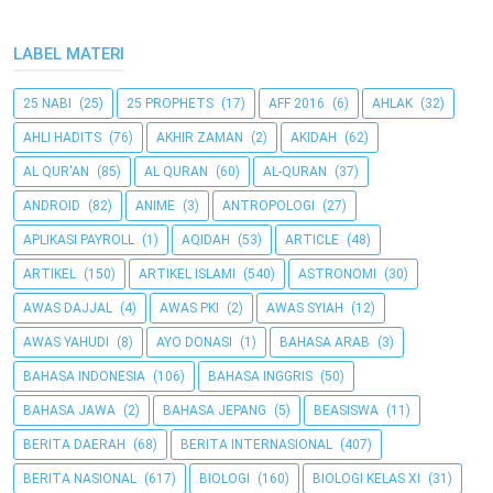
LABEL MATERI
25 NABI
(25)
25 PROPHETS
(17)
AFF 2016
(6)
AHLAK
(32)
AHLI HADITS
(76)
AKHIR ZAMAN
(2)
AKIDAH
(62)
AL QUR'AN
(85)
AL QURAN
(60)
AL-QURAN
(37)
ANDROID
(82)
ANIME
(3)
ANTROPOLOGI
(27)
APLIKASI PAYROLL
(1)
AQIDAH
(53)
ARTICLE
(48)
ARTIKEL
(150)
ARTIKEL ISLAMI
(540)
ASTRONOMI
(30)
AWAS DAJJAL
(4)
AWAS PKI
(2)
AWAS SYIAH
(12)
AWAS YAHUDI
(8)
AYO DONASI
(1)
BAHASA ARAB
(3)
BAHASA INDONESIA
(106)
BAHASA INGGRIS
(50)
BAHASA JAWA
(2)
BAHASA JEPANG
(5)
BEASISWA
(11)
BERITA DAERAH
(68)
BERITA INTERNASIONAL
(407)
BERITA NASIONAL
(617)
BIOLOGI
(160)
BIOLOGI KELAS XI
(31)