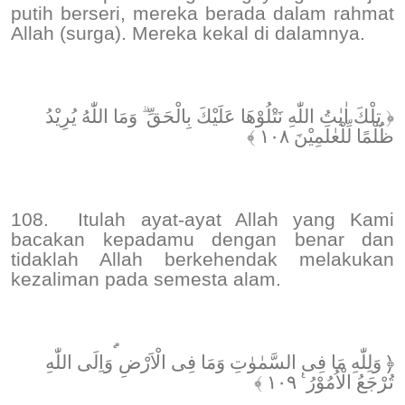
putih berseri, mereka berada dalam rahmat
Allah (surga). Mereka kekal di dalamnya.
﴿ تِلْكَ اٰيٰتُ اللّٰهِ نَتْلُوْهَا عَلَيْكَ بِالْحَقِّ ۗ وَمَا اللّٰهُ يُرِيْدُ
ظُلْمًا لِّلْعٰلَمِيْنَ ١٠٨ ﴾
108.
Itulah ayat-ayat Allah yang Kami
bacakan kepadamu dengan benar dan
tidaklah Allah berkehendak melakukan
kezaliman pada semesta alam.
﴿ وَلِلّٰهِ مَا فِى السَّمٰوٰتِ وَمَا فِى الْاَرْضِ ۗوَاِلَى اللّٰهِ
تُرْجَعُ الْاُمُوْرُ ࣖ ١٠٩ ﴾