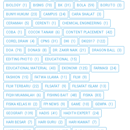
BIOLOGY
(1)
BISNIS
(70)
BK
(31)
BOLA
(59)
BORUTO
(3)
BUNYI HUKUM
(23)
CAMPUS
(24)
CARA SHALAT
(3)
CERAMAH
(5)
CERENTI
(1)
CHEMICAL ENGINEERING
(1)
COBA
(1)
COCOK TANAM
(6)
CONTENT PLACEMENT
(42)
COREL DRAW
(4)
CPNS
(31)
DKI
(1)
DKI2017
(122)
DOA
(79)
DONASI
(8)
DR. ZAKIR NAIK
(21)
DRAGON BALL
(3)
EDITING PHOTO
(1)
EDUCATIONAL
(15)
EDUCATIONAL MATERIAL
(43)
EKONOMI
(125)
FARMASI
(24)
FASHION
(15)
FATWA ULAMA
(11)
FILM
(9)
FILM TERBARU
(22)
FILSAFAT
(9)
FILSAFAT ISLAM
(13)
FIQIH MUAMALAH
(6)
FISHING BAIT
(48)
FISIKA
(83)
FISIKA KELAS XI
(2)
FPI NEWS
(9)
GAME
(10)
GEMPA
(1)
GEOGRAFI
(139)
HADIS
(41)
HADITH EXPERT
(24)
HARI BESAR
(7)
HARI GURU
(2)
HARI KIAMAT
(7)