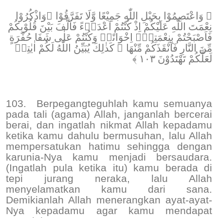
﴿ وَاعْتَصِمُوْا بِحَبْلِ اللّٰهِ جَمِيْعًا وَّلَا تَفَرَّقُوْا ۖوَاذْكُرُوْا
نِعْمَتَ اللّٰهِ عَلَيْكُمْ اِذْ كُنْتُمْ اَعْدَاۤءً فَاَلَّفَ بَيْنَ قُلُوْبِكُمْ
فَاَصْبَحْتُمْ بِنِعْمَتِهٖٓ اِخْوَانًاۚ وَكُنْتُمْ عَلٰى شَفَا حُفْرَةٍ
مِّنَ النَّارِ فَاَنْقَذَكُمْ مِّنْهَا ۗ كَذٰلِكَ يُبَيِّنُ اللّٰهُ لَكُمْ اٰيٰتِهٖ
لَعَلَّكُمْ تَهْتَدُوْنَ ١٠٣ ﴾
103.
Berpegangteguhlah kamu semuanya
pada tali (agama) Allah, janganlah bercerai
berai, dan ingatlah nikmat Allah kepadamu
ketika kamu dahulu bermusuhan, lalu Allah
mempersatukan hatimu sehingga dengan
karunia-Nya kamu menjadi bersaudara.
(Ingatlah pula ketika itu) kamu berada di
tepi jurang neraka, lalu Allah
menyelamatkan kamu dari sana.
Demikianlah Allah menerangkan ayat-ayat-
Nya kepadamu agar kamu mendapat