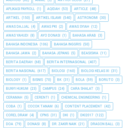
ANDROID
(82)
ANIME
(3)
ANTROPOLOGI
(27)
APLIKASI PAYROLL
(1)
AQIDAH
(53)
ARTICLE
(48)
ARTIKEL
(150)
ARTIKEL ISLAMI
(540)
ASTRONOMI
(30)
AWAS DAJJAL
(4)
AWAS PKI
(2)
AWAS SYIAH
(12)
AWAS YAHUDI
(8)
AYO DONASI
(1)
BAHASA ARAB
(3)
BAHASA INDONESIA
(106)
BAHASA INGGRIS
(50)
BAHASA JAWA
(2)
BAHASA JEPANG
(5)
BEASISWA
(11)
BERITA DAERAH
(68)
BERITA INTERNASIONAL
(407)
BERITA NASIONAL
(617)
BIOLOGI
(160)
BIOLOGI KELAS XI
(31)
BIOLOGY
(1)
BISNIS
(70)
BK
(31)
BOLA
(59)
BORUTO
(3)
BUNYI HUKUM
(23)
CAMPUS
(24)
CARA SHALAT
(3)
CERAMAH
(5)
CERENTI
(1)
CHEMICAL ENGINEERING
(1)
COBA
(1)
COCOK TANAM
(6)
CONTENT PLACEMENT
(42)
COREL DRAW
(4)
CPNS
(31)
DKI
(1)
DKI2017
(122)
DOA
(79)
DONASI
(8)
DR. ZAKIR NAIK
(21)
DRAGON BALL
(3)