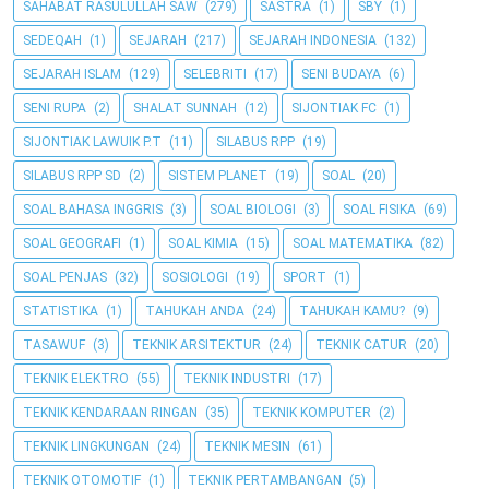
SAHABAT RASULULLAH SAW
(279)
SASTRA
(1)
SBY
(1)
SEDEQAH
(1)
SEJARAH
(217)
SEJARAH INDONESIA
(132)
SEJARAH ISLAM
(129)
SELEBRITI
(17)
SENI BUDAYA
(6)
SENI RUPA
(2)
SHALAT SUNNAH
(12)
SIJONTIAK FC
(1)
SIJONTIAK LAWUIK P.T
(11)
SILABUS RPP
(19)
SILABUS RPP SD
(2)
SISTEM PLANET
(19)
SOAL
(20)
SOAL BAHASA INGGRIS
(3)
SOAL BIOLOGI
(3)
SOAL FISIKA
(69)
SOAL GEOGRAFI
(1)
SOAL KIMIA
(15)
SOAL MATEMATIKA
(82)
SOAL PENJAS
(32)
SOSIOLOGI
(19)
SPORT
(1)
STATISTIKA
(1)
TAHUKAH ANDA
(24)
TAHUKAH KAMU?
(9)
TASAWUF
(3)
TEKNIK ARSITEKTUR
(24)
TEKNIK CATUR
(20)
TEKNIK ELEKTRO
(55)
TEKNIK INDUSTRI
(17)
TEKNIK KENDARAAN RINGAN
(35)
TEKNIK KOMPUTER
(2)
TEKNIK LINGKUNGAN
(24)
TEKNIK MESIN
(61)
TEKNIK OTOMOTIF
(1)
TEKNIK PERTAMBANGAN
(5)