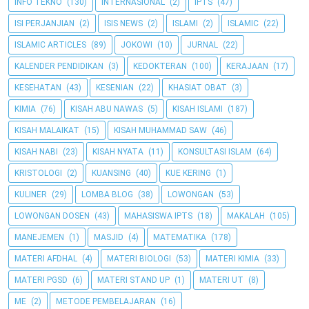
INFO TEKNO
(130)
INTERNASIONAL
(2)
IPTS
(47)
ISI PERJANJIAN
(2)
ISIS NEWS
(2)
ISLAMI
(2)
ISLAMIC
(22)
ISLAMIC ARTICLES
(89)
JOKOWI
(10)
JURNAL
(22)
KALENDER PENDIDIKAN
(3)
KEDOKTERAN
(100)
KERAJAAN
(17)
KESEHATAN
(43)
KESENIAN
(22)
KHASIAT OBAT
(3)
KIMIA
(76)
KISAH ABU NAWAS
(5)
KISAH ISLAMI
(187)
KISAH MALAIKAT
(15)
KISAH MUHAMMAD SAW
(46)
KISAH NABI
(23)
KISAH NYATA
(11)
KONSULTASI ISLAM
(64)
KRISTOLOGI
(2)
KUANSING
(40)
KUE KERING
(1)
KULINER
(29)
LOMBA BLOG
(38)
LOWONGAN
(53)
LOWONGAN DOSEN
(43)
MAHASISWA IPTS
(18)
MAKALAH
(105)
MANEJEMEN
(1)
MASJID
(4)
MATEMATIKA
(178)
MATERI AFDHAL
(4)
MATERI BIOLOGI
(53)
MATERI KIMIA
(33)
MATERI PGSD
(6)
MATERI STAND UP
(1)
MATERI UT
(8)
ME
(2)
METODE PEMBELAJARAN
(16)