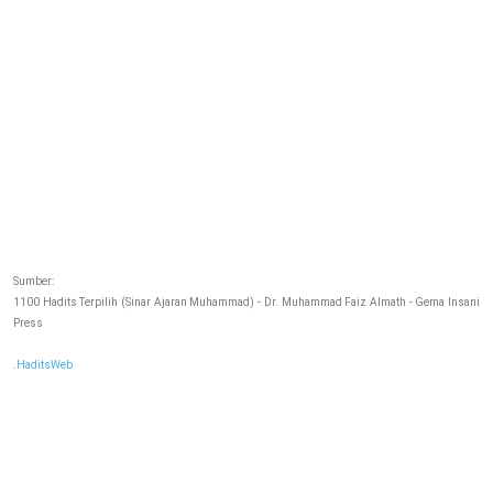
Sumber:
1100 Hadits Terpilih (Sinar Ajaran Muhammad) - Dr. Muhammad Faiz Almath - Gema Insani
Press
.
HaditsWeb