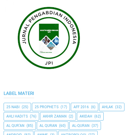
LABEL MATERI
25 NABI
(25)
25 PROPHETS
(17)
AFF 2016
(6)
AHLAK
(32)
AHLI HADITS
(76)
AKHIR ZAMAN
(2)
AKIDAH
(62)
AL QUR'AN
(85)
AL QURAN
(60)
AL-QURAN
(37)