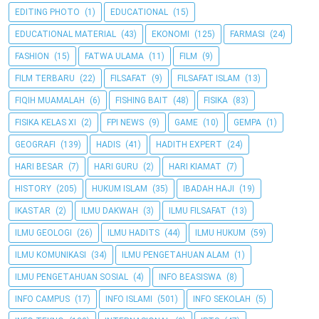
EDITING PHOTO
(1)
EDUCATIONAL
(15)
EDUCATIONAL MATERIAL
(43)
EKONOMI
(125)
FARMASI
(24)
FASHION
(15)
FATWA ULAMA
(11)
FILM
(9)
FILM TERBARU
(22)
FILSAFAT
(9)
FILSAFAT ISLAM
(13)
FIQIH MUAMALAH
(6)
FISHING BAIT
(48)
FISIKA
(83)
FISIKA KELAS XI
(2)
FPI NEWS
(9)
GAME
(10)
GEMPA
(1)
GEOGRAFI
(139)
HADIS
(41)
HADITH EXPERT
(24)
HARI BESAR
(7)
HARI GURU
(2)
HARI KIAMAT
(7)
HISTORY
(205)
HUKUM ISLAM
(35)
IBADAH HAJI
(19)
IKASTAR
(2)
ILMU DAKWAH
(3)
ILMU FILSAFAT
(13)
ILMU GEOLOGI
(26)
ILMU HADITS
(44)
ILMU HUKUM
(59)
ILMU KOMUNIKASI
(34)
ILMU PENGETAHUAN ALAM
(1)
ILMU PENGETAHUAN SOSIAL
(4)
INFO BEASISWA
(8)
INFO CAMPUS
(17)
INFO ISLAMI
(501)
INFO SEKOLAH
(5)