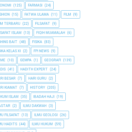
KONOMI
(125)
FARMASI
(24)
SHION
(15)
FATWA ULAMA
(11)
FILM
(9)
LM TERBARU
(22)
FILSAFAT
(9)
LSAFAT ISLAM
(13)
FIQIH MUAMALAH
(6)
SHING BAIT
(48)
FISIKA
(83)
SIKA KELAS XI
(2)
FPI NEWS
(9)
AME
(10)
GEMPA
(1)
GEOGRAFI
(139)
DIS
(41)
HADITH EXPERT
(24)
RI BESAR
(7)
HARI GURU
(2)
RI KIAMAT
(7)
HISTORY
(205)
KUM ISLAM
(35)
IBADAH HAJI
(19)
ASTAR
(2)
ILMU DAKWAH
(3)
MU FILSAFAT
(13)
ILMU GEOLOGI
(26)
MU HADITS
(44)
ILMU HUKUM
(59)