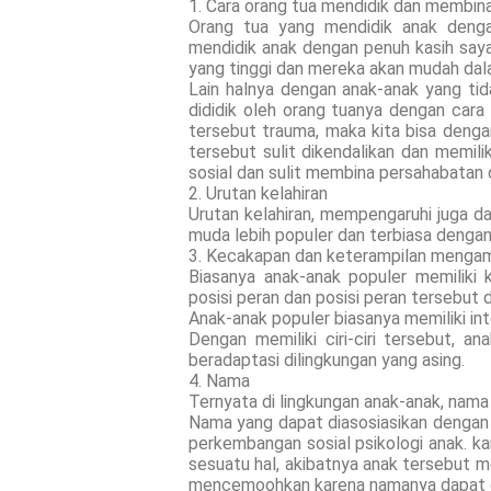
1. Cara orang tua mendidik dan membin
Orang tua yang mendidik anak denga
mendidik anak dengan penuh kasih saya
yang tinggi dan mereka akan mudah da
Lain halnya dengan anak-anak yang t
dididik oleh orang tuanya dengan car
tersebut trauma, maka kita bisa denga
tersebut sulit dikendalikan dan memi
sosial dan sulit membina persahabatan 
2. Urutan kelahiran
Urutan kelahiran, mempengaruhi juga da
muda lebih populer dan terbiasa dengan
3. Kecakapan dan keterampilan mengam
Biasanya anak-anak populer memiliki
posisi peran dan posisi peran tersebut 
Anak-anak populer biasanya memiliki in
Dengan memiliki ciri-ciri tersebut, 
beradaptasi dilingkungan yang asing.
4. Nama
Ternyata di lingkungan anak-anak, na
Nama yang dapat diasosiasikan dengan
perkembangan sosial psikologi anak. k
sesuatu hal, akibatnya anak tersebut me
mencemoohkan karena namanya dapat di