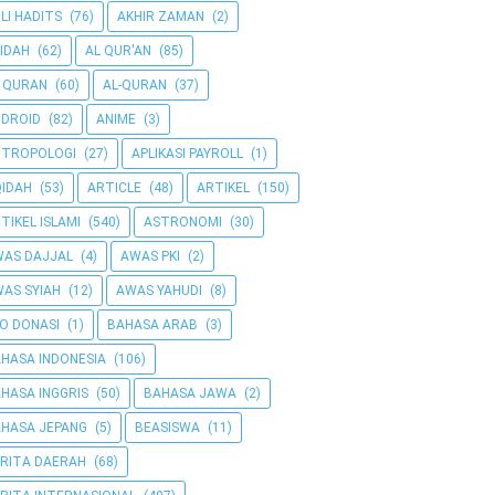
LI HADITS
(76)
AKHIR ZAMAN
(2)
IDAH
(62)
AL QUR'AN
(85)
 QURAN
(60)
AL-QURAN
(37)
DROID
(82)
ANIME
(3)
NTROPOLOGI
(27)
APLIKASI PAYROLL
(1)
IDAH
(53)
ARTICLE
(48)
ARTIKEL
(150)
TIKEL ISLAMI
(540)
ASTRONOMI
(30)
AS DAJJAL
(4)
AWAS PKI
(2)
AS SYIAH
(12)
AWAS YAHUDI
(8)
O DONASI
(1)
BAHASA ARAB
(3)
HASA INDONESIA
(106)
HASA INGGRIS
(50)
BAHASA JAWA
(2)
HASA JEPANG
(5)
BEASISWA
(11)
RITA DAERAH
(68)