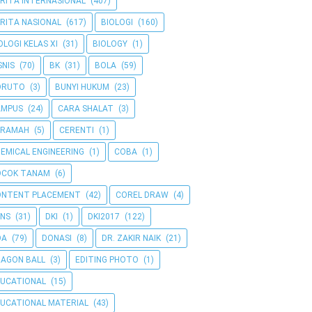
RITA INTERNASIONAL
(407)
RITA NASIONAL
(617)
BIOLOGI
(160)
OLOGI KELAS XI
(31)
BIOLOGY
(1)
SNIS
(70)
BK
(31)
BOLA
(59)
ORUTO
(3)
BUNYI HUKUM
(23)
AMPUS
(24)
CARA SHALAT
(3)
ERAMAH
(5)
CERENTI
(1)
EMICAL ENGINEERING
(1)
COBA
(1)
OCOK TANAM
(6)
ONTENT PLACEMENT
(42)
COREL DRAW
(4)
NS
(31)
DKI
(1)
DKI2017
(122)
OA
(79)
DONASI
(8)
DR. ZAKIR NAIK
(21)
AGON BALL
(3)
EDITING PHOTO
(1)
UCATIONAL
(15)
UCATIONAL MATERIAL
(43)