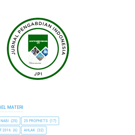
BEL MATERI
 NABI
(25)
25 PROPHETS
(17)
F 2016
(6)
AHLAK
(32)