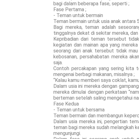
bagi dalam beberapa fase, seperti ;
Fase Pertama ;
- Teman untuk bermain
Teman bermain untuk usia anak antara 5
Bagi mereka, teman adalah seseora
tinggalnya dekat di sekitar mereka, d
Kepribadian dari teman tersebut tida
kegiatan dan mainan apa yang mereka m
seorang dari anak tersebut tidak mau
kebosanan, persahabatan mereka akan
saja.
Contoh percakapan yang sering kita t
mengenai berbagi makanan, misalnya ;
“Kalau kamu memberi saya coklat, kamu
Dalam usia ini mereka dengan gampan
mereka dimulai dengan perkataan “namam
berteman setelah saling mengetahui n
Fase Kedua
- Teman untuk bersama
Teman bermain dan membangun kepercay
Dalam usia mereka ini, pengertian tema
teman bagi mereka sudah melangkah ke 
mengunjungi.