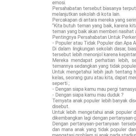
emosi.
Persahabatan tersebut biasanya terput
melanjutkan sekolah di kota lain.
Percakapan di antara mereka yang sering
“Kita butuh teman yang baik, karena kita
teman yang baik akan memberi nasihat at
Pentingnya Persahabatan Untuk Perke
- Populer atau Tidak Populer dan Apa 
Di dalam lingkungan sekolah dasar, bia
tersebut lebih menonjol karena kepintar
Mereka mendapat perhatian lebih, se
temannya sedangkan yang tidak populer
Untuk mengetahui lebih jauh tentang h
kelas, seorang guru atau kita, dapat 
seperti ;
- Dengan siapa kamu mau pergi tamasy
- Dengan siapa kamu mau duduk ?
Ternyata anak populer lebih banyak dis
disebut.
Untuk lebih mengetahui anak populer d
dikembangkan lagi dengan pertanyaan-p
Dengan pertanyaan-pertanyaan tersebu
dan mana anak yang tidak populer dan
mengatasi problem si anak pada stadium