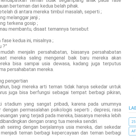
 mendapatkan teman tidak segampang anak pada fase
uan berteman dari kedua belah pihak.
telah di antara mereka timbul masalah, seperti ;
g melanggar janji ;
ng terkena gosip ;
k mau membantu, disaat temannya tersebut
fase kedua ini, misalnya ;
u ?”
 mudah menjalin persahabatan, biasanya persahabatan
 saat mereka saling mengenal baik baru mereka akan
ereka bisa sampai usia dewasa, kadang juga terputus
lama persahabatan mereka.
ng pengertian
ahun, bagi mereka arti teman tidak hanya sekedar untuk
rus juga bisa berfungsi sebagai tempat berbagi pikiran,
i stadium yang sangat pribadi, karena pada umumnya
LA
engan permasalahan psikologis seperti ; depresi, rasa
keuangan yang terjadi pada mereka, biasanya mereka lebih
dibandingkan dengan orang tua mereka sendiri.
25
ah seiring dengan berjalannya usia mereka, dari sekedar
AF
menjadi teman berbagi kepercayaan dan teman berbagi