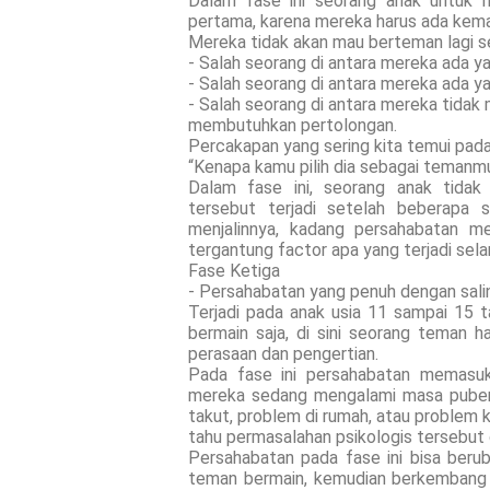
Dalam fase ini seorang anak untuk
pertama, karena mereka harus ada kema
Mereka tidak akan mau berteman lagi se
- Salah seorang di antara mereka ada yan
- Salah seorang di antara mereka ada ya
- Salah seorang di antara mereka tida
membutuhkan pertolongan.
Percakapan yang sering kita temui pada 
“Kenapa kamu pilih dia sebagai temanm
Dalam fase ini, seorang anak tidak
tersebut terjadi setelah beberapa
menjalinnya, kadang persahabatan m
tergantung factor apa yang terjadi se
Fase Ketiga
- Persahabatan yang penuh dengan sali
Terjadi pada anak usia 11 sampai 15 t
bermain saja, di sini seorang teman ha
perasaan dan pengertian.
Pada fase ini persahabatan memasuk
mereka sedang mengalami masa puber d
takut, problem di rumah, atau problem 
tahu permasalahan psikologis tersebut 
Persahabatan pada fase ini bisa berub
teman bermain, kemudian berkembang 