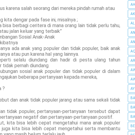
AH
us karena salah seorang dari mereka pindah rumah atau
AK
 kita dengar pada fase ini, misalnya ;
AL
 bisa berbagi ceritera di mana orang lain tidak perlu tahu,
au jalan keluar yang terbaik”
AN
mbangan Sosial Anak-Anak
Akibatnya
A
sanya ada anak yang populer dan tidak populer, baik anak
AQ
anya atau pun karena hal yang lainnya.
perti selalu diundang dan hadir di pesta ulang tahun
AR
 tidak pernah diundang.
AW
ubungan sosial anak populer dan tidak populer di dalam
mengajukan beberapa pertanyaan kepada mereka,
AW
a ?
AY
BA
ebut dan anak tidak populer jarang atau sama sekali tidak
BA
an tidak populer, pertanyaan-pertanyaan tersebut dapat
ertanyaan negatif dan pertanyaan-pertanyaan positif.
BA
t, kita bisa lebih cepat mengetahui mana anak populer
BE
 juga kita bisa lebih cepat mengetahui serta membantu
 yang masih belum terlalu jauh.