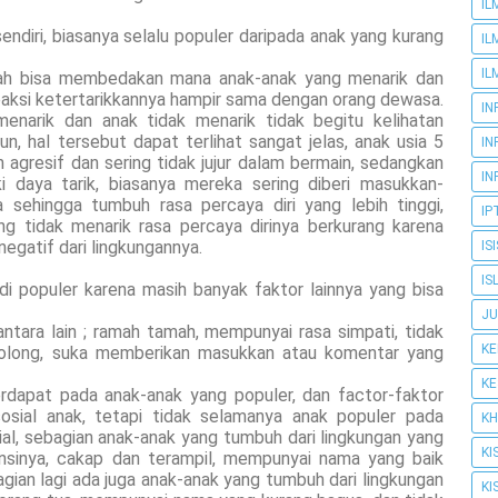
IL
endiri, biasanya selalu populer daripada anak yang kurang
IL
IL
dah bisa membedakan mana anak-anak yang menarik dan
eaksi ketertarikkannya hampir sama dengan orang dewasa.
IN
enarik dan anak tidak menarik tidak begitu kelihatan
n, hal tersebut dapat terlihat sangat jelas, anak usia 5
IN
h agresif dan sering tidak jujur dalam bermain, sedangkan
IN
i daya tarik, biasanya mereka sering diberi masukkan-
a sehingga tumbuh rasa percaya diri yang lebih tinggi,
IP
ng tidak menarik rasa percaya dirinya berkurang karena
gatif dari lingkungannya.
IS
IS
i populer karena masih banyak faktor lainnya yang bisa
JU
ntara lain ; ramah tamah, mempunyai rasa simpati, tidak
K
enolong, suka memberikan masukkan atau komentar yang
K
rdapat pada anak-anak yang populer, dan factor-faktor
sial anak, tetapi tidak selamanya anak populer pada
KH
al, sebagian anak-anak yang tumbuh dari lingkungan yang
KI
gensinya, cakap dan terampil, mempunyai nama yang baik
agian lagi ada juga anak-anak yang tumbuh dari lingkungan
KI