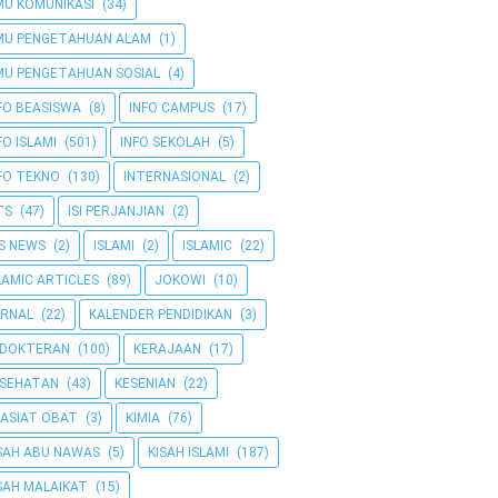
MU KOMUNIKASI
(34)
MU PENGETAHUAN ALAM
(1)
MU PENGETAHUAN SOSIAL
(4)
FO BEASISWA
(8)
INFO CAMPUS
(17)
FO ISLAMI
(501)
INFO SEKOLAH
(5)
FO TEKNO
(130)
INTERNASIONAL
(2)
TS
(47)
ISI PERJANJIAN
(2)
IS NEWS
(2)
ISLAMI
(2)
ISLAMIC
(22)
LAMIC ARTICLES
(89)
JOKOWI
(10)
RNAL
(22)
KALENDER PENDIDIKAN
(3)
EDOKTERAN
(100)
KERAJAAN
(17)
ESEHATAN
(43)
KESENIAN
(22)
ASIAT OBAT
(3)
KIMIA
(76)
SAH ABU NAWAS
(5)
KISAH ISLAMI
(187)
SAH MALAIKAT
(15)