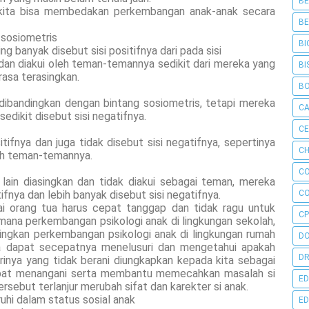
BE
 kita bisa membedakan perkembangan anak-anak secara
BE
 sosiometris
BI
ng banyak disebut sisi positifnya dari pada sisi
dan diakui oleh teman-temannya sedikit dari mereka yang
BI
asa terasingkan.
B
dibandingkan dengan bintang sosiometris, tetapi mereka
C
sedikit disebut sisi negatifnya.
C
tifnya dan juga tidak disebut sisi negatifnya, sepertinya
CH
oleh teman-temannya.
C
lain diasingkan dan tidak diakui sebagai teman, mereka
tifnya dan lebih banyak disebut sisi negatifnya.
C
gai orang tua harus cepat tanggap dan tidak ragu untuk
CP
mana perkembangan psikologi anak di lingkungan sekolah,
ingkan perkembangan psikologi anak di lingkungan rumah
D
ita dapat secepatnya menelusuri dan mengetahui apakah
DR
inya yang tidak berani diungkapkan kepada kita sebagai
epat menangani serta membantu memecahkan masalah si
ED
sebut terlanjur merubah sifat dan karekter si anak.
hi dalam status sosial anak
ED