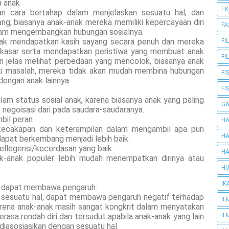
a anak
E
n cara bertahap dalam menjelaskan sesuatu hal, dan
ng, biasanya anak-anak mereka memiliki kepercayaan diri
FA
lam mengembangkan hubungan sosialnya.
idak mendapatkan kasih sayang secara penuh dan mereka
FI
a kasar serta mendapatkan peristiwa yang membuat anak
FI
n jelas melihat perbedaan yang mencolok, biasanya anak
liki masalah, mereka tidak akan mudah membina hubungan
FI
dengan anak lainnya.
FI
lam status sosial anak, karena biasanya anak yang paling
G
 negoisasi dari pada saudara-saudaranya.
bil peran
HA
 kecakapan dan keterampilan dalam mengambil apa pun
HA
dapat berkembang menjadi lebih baik.
tellegensi/kecerdasan yang baik.
HA
anak-anak populer lebih mudah menempatkan dirinya atau
HU
IK
ma dapat membawa pengaruh.
 sesuatu hal, dapat membawa pengaruh negatif terhadap
IL
arena anak-anak masih sangat kongkrit dalam menyatakan
rasa rendah diri dan tersudut apabila anak-anak yang lain
IL
asosiasikan dengan sesuatu hal.