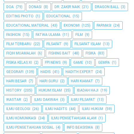
DOA
(79)
DONASI
(8)
DR. ZAKIR NAIK
(21)
DRAGON BALL
(3)
EDITING PHOTO
(1)
EDUCATIONAL
(15)
EDUCATIONAL MATERIAL
(43)
EKONOMI
(125)
FARMASI
(24)
FASHION
(15)
FATWA ULAMA
(11)
FILM
(9)
FILM TERBARU
(22)
FILSAFAT
(9)
FILSAFAT ISLAM
(13)
FIQIH MUAMALAH
(6)
FISHING BAIT
(48)
FISIKA
(83)
FISIKA KELAS XI
(2)
FPI NEWS
(9)
GAME
(10)
GEMPA
(1)
GEOGRAFI
(139)
HADIS
(41)
HADITH EXPERT
(24)
HARI BESAR
(7)
HARI GURU
(2)
HARI KIAMAT
(7)
HISTORY
(205)
HUKUM ISLAM
(35)
IBADAH HAJI
(19)
IKASTAR
(2)
ILMU DAKWAH
(3)
ILMU FILSAFAT
(13)
ILMU GEOLOGI
(26)
ILMU HADITS
(44)
ILMU HUKUM
(59)
ILMU KOMUNIKASI
(34)
ILMU PENGETAHUAN ALAM
(1)
ILMU PENGETAHUAN SOSIAL
(4)
INFO BEASISWA
(8)