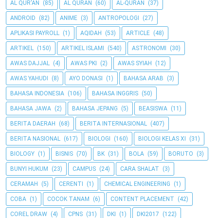
AL QUR'AN
(85)
AL QURAN
(60)
AL-QURAN
(37)
ANDROID
(82)
ANIME
(3)
ANTROPOLOGI
(27)
APLIKASI PAYROLL
(1)
AQIDAH
(53)
ARTICLE
(48)
ARTIKEL
(150)
ARTIKEL ISLAMI
(540)
ASTRONOMI
(30)
AWAS DAJJAL
(4)
AWAS PKI
(2)
AWAS SYIAH
(12)
AWAS YAHUDI
(8)
AYO DONASI
(1)
BAHASA ARAB
(3)
BAHASA INDONESIA
(106)
BAHASA INGGRIS
(50)
BAHASA JAWA
(2)
BAHASA JEPANG
(5)
BEASISWA
(11)
BERITA DAERAH
(68)
BERITA INTERNASIONAL
(407)
BERITA NASIONAL
(617)
BIOLOGI
(160)
BIOLOGI KELAS XI
(31)
BIOLOGY
(1)
BISNIS
(70)
BK
(31)
BOLA
(59)
BORUTO
(3)
BUNYI HUKUM
(23)
CAMPUS
(24)
CARA SHALAT
(3)
CERAMAH
(5)
CERENTI
(1)
CHEMICAL ENGINEERING
(1)
COBA
(1)
COCOK TANAM
(6)
CONTENT PLACEMENT
(42)
COREL DRAW
(4)
CPNS
(31)
DKI
(1)
DKI2017
(122)