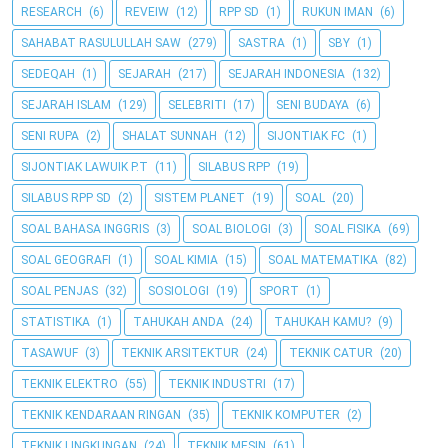
RESEARCH
(6)
REVEIW
(12)
RPP SD
(1)
RUKUN IMAN
(6)
SAHABAT RASULULLAH SAW
(279)
SASTRA
(1)
SBY
(1)
SEDEQAH
(1)
SEJARAH
(217)
SEJARAH INDONESIA
(132)
SEJARAH ISLAM
(129)
SELEBRITI
(17)
SENI BUDAYA
(6)
SENI RUPA
(2)
SHALAT SUNNAH
(12)
SIJONTIAK FC
(1)
SIJONTIAK LAWUIK P.T
(11)
SILABUS RPP
(19)
SILABUS RPP SD
(2)
SISTEM PLANET
(19)
SOAL
(20)
SOAL BAHASA INGGRIS
(3)
SOAL BIOLOGI
(3)
SOAL FISIKA
(69)
SOAL GEOGRAFI
(1)
SOAL KIMIA
(15)
SOAL MATEMATIKA
(82)
SOAL PENJAS
(32)
SOSIOLOGI
(19)
SPORT
(1)
STATISTIKA
(1)
TAHUKAH ANDA
(24)
TAHUKAH KAMU?
(9)
TASAWUF
(3)
TEKNIK ARSITEKTUR
(24)
TEKNIK CATUR
(20)
TEKNIK ELEKTRO
(55)
TEKNIK INDUSTRI
(17)
TEKNIK KENDARAAN RINGAN
(35)
TEKNIK KOMPUTER
(2)
TEKNIK LINGKUNGAN
(24)
TEKNIK MESIN
(61)