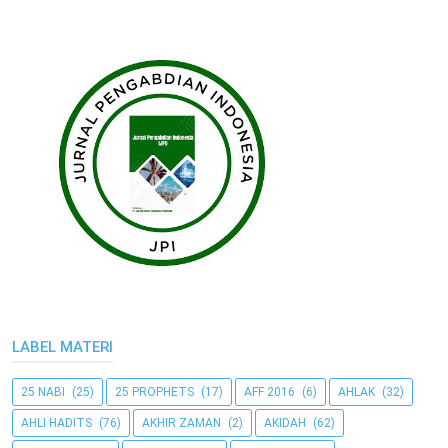
LABEL MATERI
25 NABI
(25)
25 PROPHETS
(17)
AFF 2016
(6)
AHLAK
(32)
AHLI HADITS
(76)
AKHIR ZAMAN
(2)
AKIDAH
(62)