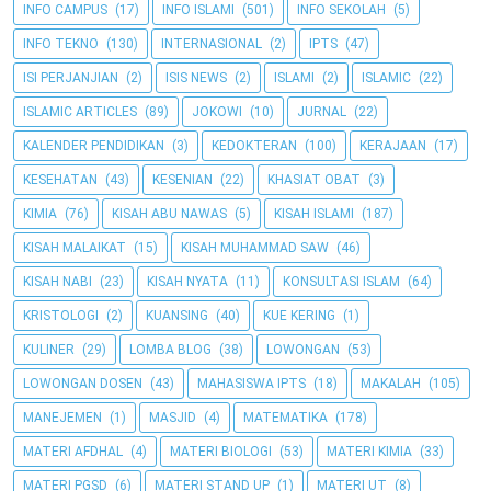
INFO CAMPUS
(17)
INFO ISLAMI
(501)
INFO SEKOLAH
(5)
INFO TEKNO
(130)
INTERNASIONAL
(2)
IPTS
(47)
ISI PERJANJIAN
(2)
ISIS NEWS
(2)
ISLAMI
(2)
ISLAMIC
(22)
ISLAMIC ARTICLES
(89)
JOKOWI
(10)
JURNAL
(22)
KALENDER PENDIDIKAN
(3)
KEDOKTERAN
(100)
KERAJAAN
(17)
KESEHATAN
(43)
KESENIAN
(22)
KHASIAT OBAT
(3)
KIMIA
(76)
KISAH ABU NAWAS
(5)
KISAH ISLAMI
(187)
KISAH MALAIKAT
(15)
KISAH MUHAMMAD SAW
(46)
KISAH NABI
(23)
KISAH NYATA
(11)
KONSULTASI ISLAM
(64)
KRISTOLOGI
(2)
KUANSING
(40)
KUE KERING
(1)
KULINER
(29)
LOMBA BLOG
(38)
LOWONGAN
(53)
LOWONGAN DOSEN
(43)
MAHASISWA IPTS
(18)
MAKALAH
(105)
MANEJEMEN
(1)
MASJID
(4)
MATEMATIKA
(178)
MATERI AFDHAL
(4)
MATERI BIOLOGI
(53)
MATERI KIMIA
(33)
MATERI PGSD
(6)
MATERI STAND UP
(1)
MATERI UT
(8)