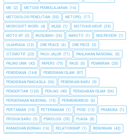
ME
(2)
METODE PEMBELAJARAN
(16)
METODOLOGI PENELITIAN
(50)
METOPEL
(17)
MICROSOFT WORD
(4)
MLBB
(1)
MOTIVASI HIDUP
(29)
MOTO GP
(3)
MUSLIMAH
(26)
NARUTO
(1)
NISI REVIEW
(1)
OLAHRAGA
(12)
ONE PEACE
(6)
ONE PIECE
(3)
OTOMOTIF
(23)
PACU JALUR
(71)
PAHLAWAN NASIONAL
(6)
PALING UNIK
(42)
PAPERS
(75)
PAUD
(5)
PEMIKIRAN
(20)
PENDIDIKAN
(164)
PENDIDIKAN ISLAM
(87)
PENDIDIKAN PANCASILA
(56)
PENEMUAN BARU
(9)
PENGERTIAN
(120)
PENJAS
(40)
PERADABAN ISLAM
(56)
PERGERAKAN NASIONAL
(15)
PERMENDIKBUD
(6)
PERTANIAN
(10)
PETERNAKAN
(1)
PGSD
(12)
PRAMUKA
(1)
PRODUK BARU
(3)
PSIKOLOGI
(35)
PUASA
(8)
RAMADHAN BERKAH
(16)
RELATIONSHIP
(1)
RENUNGAN
(42)