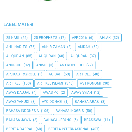
LABEL MATERI
25 NABI
(25)
25 PROPHETS
(17)
AFF 2016
(6)
AHLAK
(32)
AHLI HADITS
(76)
AKHIR ZAMAN
(2)
AKIDAH
(62)
AL QUR'AN
(85)
AL QURAN
(60)
AL-QURAN
(37)
ANDROID
(82)
ANIME
(3)
ANTROPOLOGI
(27)
APLIKASI PAYROLL
(1)
AQIDAH
(53)
ARTICLE
(48)
ARTIKEL
(150)
ARTIKEL ISLAMI
(540)
ASTRONOMI
(30)
AWAS DAJJAL
(4)
AWAS PKI
(2)
AWAS SYIAH
(12)
AWAS YAHUDI
(8)
AYO DONASI
(1)
BAHASA ARAB
(3)
BAHASA INDONESIA
(106)
BAHASA INGGRIS
(50)
BAHASA JAWA
(2)
BAHASA JEPANG
(5)
BEASISWA
(11)
BERITA DAERAH
(68)
BERITA INTERNASIONAL
(407)