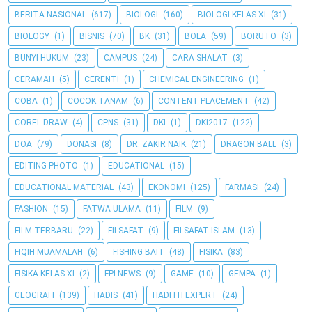
BERITA NASIONAL
(617)
BIOLOGI
(160)
BIOLOGI KELAS XI
(31)
BIOLOGY
(1)
BISNIS
(70)
BK
(31)
BOLA
(59)
BORUTO
(3)
BUNYI HUKUM
(23)
CAMPUS
(24)
CARA SHALAT
(3)
CERAMAH
(5)
CERENTI
(1)
CHEMICAL ENGINEERING
(1)
COBA
(1)
COCOK TANAM
(6)
CONTENT PLACEMENT
(42)
COREL DRAW
(4)
CPNS
(31)
DKI
(1)
DKI2017
(122)
DOA
(79)
DONASI
(8)
DR. ZAKIR NAIK
(21)
DRAGON BALL
(3)
EDITING PHOTO
(1)
EDUCATIONAL
(15)
EDUCATIONAL MATERIAL
(43)
EKONOMI
(125)
FARMASI
(24)
FASHION
(15)
FATWA ULAMA
(11)
FILM
(9)
FILM TERBARU
(22)
FILSAFAT
(9)
FILSAFAT ISLAM
(13)
FIQIH MUAMALAH
(6)
FISHING BAIT
(48)
FISIKA
(83)
FISIKA KELAS XI
(2)
FPI NEWS
(9)
GAME
(10)
GEMPA
(1)
GEOGRAFI
(139)
HADIS
(41)
HADITH EXPERT
(24)