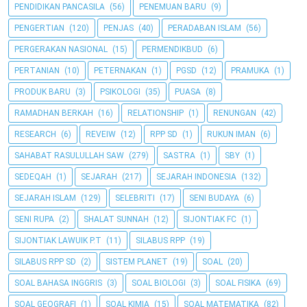
PENDIDIKAN PANCASILA
(56)
PENEMUAN BARU
(9)
PENGERTIAN
(120)
PENJAS
(40)
PERADABAN ISLAM
(56)
PERGERAKAN NASIONAL
(15)
PERMENDIKBUD
(6)
PERTANIAN
(10)
PETERNAKAN
(1)
PGSD
(12)
PRAMUKA
(1)
PRODUK BARU
(3)
PSIKOLOGI
(35)
PUASA
(8)
RAMADHAN BERKAH
(16)
RELATIONSHIP
(1)
RENUNGAN
(42)
RESEARCH
(6)
REVEIW
(12)
RPP SD
(1)
RUKUN IMAN
(6)
SAHABAT RASULULLAH SAW
(279)
SASTRA
(1)
SBY
(1)
SEDEQAH
(1)
SEJARAH
(217)
SEJARAH INDONESIA
(132)
SEJARAH ISLAM
(129)
SELEBRITI
(17)
SENI BUDAYA
(6)
SENI RUPA
(2)
SHALAT SUNNAH
(12)
SIJONTIAK FC
(1)
SIJONTIAK LAWUIK P.T
(11)
SILABUS RPP
(19)
SILABUS RPP SD
(2)
SISTEM PLANET
(19)
SOAL
(20)
SOAL BAHASA INGGRIS
(3)
SOAL BIOLOGI
(3)
SOAL FISIKA
(69)
SOAL GEOGRAFI
(1)
SOAL KIMIA
(15)
SOAL MATEMATIKA
(82)