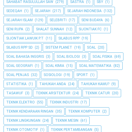
SAHABAT RASULULLAH SAW
(279)
SASTRA
(1)
SBY
(1)
SEDEQAH
(1)
SEJARAH
(217)
SEJARAH INDONESIA
(132)
SEJARAH ISLAM
(129)
SELEBRITI
(17)
SENI BUDAYA
(6)
SENI RUPA
(2)
SHALAT SUNNAH
(12)
SIJONTIAK FC
(1)
SIJONTIAK LAWUIK P.T
(11)
SILABUS RPP
(19)
SILABUS RPP SD
(2)
SISTEM PLANET
(19)
SOAL
(20)
SOAL BAHASA INGGRIS
(3)
SOAL BIOLOGI
(3)
SOAL FISIKA
(69)
SOAL GEOGRAFI
(1)
SOAL KIMIA
(15)
SOAL MATEMATIKA
(82)
SOAL PENJAS
(32)
SOSIOLOGI
(19)
SPORT
(1)
STATISTIKA
(1)
TAHUKAH ANDA
(24)
TAHUKAH KAMU?
(9)
TASAWUF
(3)
TEKNIK ARSITEKTUR
(24)
TEKNIK CATUR
(20)
TEKNIK ELEKTRO
(55)
TEKNIK INDUSTRI
(17)
TEKNIK KENDARAAN RINGAN
(35)
TEKNIK KOMPUTER
(2)
TEKNIK LINGKUNGAN
(24)
TEKNIK MESIN
(61)
TEKNIK OTOMOTIF
(1)
TEKNIK PERTAMBANGAN
(5)