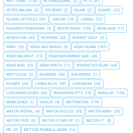
INFO TEKNO
(130)
INTERNASIONAL
(2)
IPTS
(47)
ISI PERJANJIAN
(2)
ISIS NEWS
(2)
ISLAMI
(2)
ISLAMIC
(22)
ISLAMIC ARTICLES
(89)
JOKOWI
(10)
JURNAL
(22)
KALENDER PENDIDIKAN
(3)
KEDOKTERAN
(100)
KERAJAAN
(17)
KESEHATAN
(43)
KESENIAN
(22)
KHASIAT OBAT
(3)
KIMIA
(76)
KISAH ABU NAWAS
(5)
KISAH ISLAMI
(187)
KISAH MALAIKAT
(15)
KISAH MUHAMMAD SAW
(46)
KISAH NABI
(23)
KISAH NYATA
(11)
KONSULTASI ISLAM
(64)
KRISTOLOGI
(2)
KUANSING
(40)
KUE KERING
(1)
KULINER
(29)
LOMBA BLOG
(38)
LOWONGAN
(53)
LOWONGAN DOSEN
(43)
MAHASISWA IPTS
(18)
MAKALAH
(105)
MANEJEMEN
(1)
MASJID
(4)
MATEMATIKA
(178)
MATERI AFDHAL
(4)
MATERI BIOLOGI
(53)
MATERI KIMIA
(33)
MATERI PGSD
(6)
MATERI STAND UP
(1)
MATERI UT
(8)
ME
(2)
METODE PEMBELAJARAN
(16)