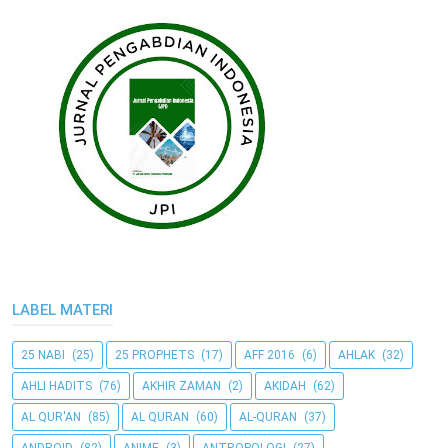
LABEL MATERI
25 NABI
(25)
25 PROPHETS
(17)
AFF 2016
(6)
AHLAK
(32)
AHLI HADITS
(76)
AKHIR ZAMAN
(2)
AKIDAH
(62)
AL QUR'AN
(85)
AL QURAN
(60)
AL-QURAN
(37)