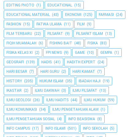
EDITING PHOTO
(1)
EDUCATIONAL
(15)
EDUCATIONAL MATERIAL
(43)
EKONOMI
(125)
FARMASI
(24)
FASHION
(15)
FATWA ULAMA
(11)
FILM
(9)
FILM TERBARU
(22)
FILSAFAT
(9)
FILSAFAT ISLAM
(13)
FIQIH MUAMALAH
(6)
FISHING BAIT
(48)
FISIKA
(83)
FISIKA KELAS XI
(2)
FPI NEWS
(9)
GAME
(10)
GEMPA
(1)
GEOGRAFI
(139)
HADIS
(41)
HADITH EXPERT
(24)
HARI BESAR
(7)
HARI GURU
(2)
HARI KIAMAT
(7)
HISTORY
(205)
HUKUM ISLAM
(35)
IBADAH HAJI
(19)
IKASTAR
(2)
ILMU DAKWAH
(3)
ILMU FILSAFAT
(13)
ILMU GEOLOGI
(26)
ILMU HADITS
(44)
ILMU HUKUM
(59)
ILMU KOMUNIKASI
(34)
ILMU PENGETAHUAN ALAM
(1)
ILMU PENGETAHUAN SOSIAL
(4)
INFO BEASISWA
(8)
INFO CAMPUS
(17)
INFO ISLAMI
(501)
INFO SEKOLAH
(5)