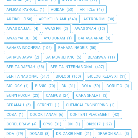
ANDROID
(82)
ANIME
(3)
ANTROPOLOGI
(27)
APLIKASI PAYROLL
(1)
AQIDAH
(53)
ARTICLE
(48)
ARTIKEL
(150)
ARTIKEL ISLAMI
(540)
ASTRONOMI
(30)
AWAS DAJJAL
(4)
AWAS PKI
(2)
AWAS SYIAH
(12)
AWAS YAHUDI
(8)
AYO DONASI
(1)
BAHASA ARAB
(3)
BAHASA INDONESIA
(106)
BAHASA INGGRIS
(50)
BAHASA JAWA
(2)
BAHASA JEPANG
(5)
BEASISWA
(11)
BERITA DAERAH
(68)
BERITA INTERNASIONAL
(407)
BERITA NASIONAL
(617)
BIOLOGI
(160)
BIOLOGI KELAS XI
(31)
BIOLOGY
(1)
BISNIS
(70)
BK
(31)
BOLA
(59)
BORUTO
(3)
BUNYI HUKUM
(23)
CAMPUS
(24)
CARA SHALAT
(3)
CERAMAH
(5)
CERENTI
(1)
CHEMICAL ENGINEERING
(1)
COBA
(1)
COCOK TANAM
(6)
CONTENT PLACEMENT
(42)
COREL DRAW
(4)
CPNS
(31)
DKI
(1)
DKI2017
(122)
DOA
(79)
DONASI
(8)
DR. ZAKIR NAIK
(21)
DRAGON BALL
(3)