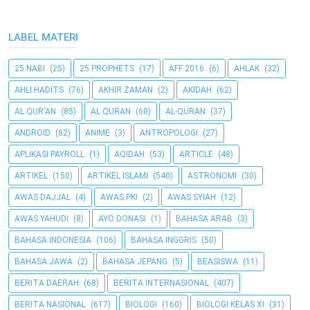
LABEL MATERI
25 NABI
(25)
25 PROPHETS
(17)
AFF 2016
(6)
AHLAK
(32)
AHLI HADITS
(76)
AKHIR ZAMAN
(2)
AKIDAH
(62)
AL QUR'AN
(85)
AL QURAN
(60)
AL-QURAN
(37)
ANDROID
(82)
ANIME
(3)
ANTROPOLOGI
(27)
APLIKASI PAYROLL
(1)
AQIDAH
(53)
ARTICLE
(48)
ARTIKEL
(150)
ARTIKEL ISLAMI
(540)
ASTRONOMI
(30)
AWAS DAJJAL
(4)
AWAS PKI
(2)
AWAS SYIAH
(12)
AWAS YAHUDI
(8)
AYO DONASI
(1)
BAHASA ARAB
(3)
BAHASA INDONESIA
(106)
BAHASA INGGRIS
(50)
BAHASA JAWA
(2)
BAHASA JEPANG
(5)
BEASISWA
(11)
BERITA DAERAH
(68)
BERITA INTERNASIONAL
(407)
BERITA NASIONAL
(617)
BIOLOGI
(160)
BIOLOGI KELAS XI
(31)