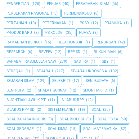
PENGERTIAN
(120)
PENJAS
(40)
PERADABAN ISLAM
(56)
PERGERAKAN NASIONAL
(15)
PERMENDIKBUD
(6)
PERTANIAN
(10)
PETERNAKAN
(1)
PGSD
(12)
PRAMUKA
(1)
PRODUK BARU
(3)
PSIKOLOGI
(35)
PUASA
(8)
RAMADHAN BERKAH
(16)
RELATIONSHIP
(1)
RENUNGAN
(42)
RESEARCH
(6)
REVEIW
(12)
RPP SD
(1)
RUKUN IMAN
(6)
SAHABAT RASULULLAH SAW
(279)
SASTRA
(1)
SBY
(1)
SEDEQAH
(1)
SEJARAH
(217)
SEJARAH INDONESIA
(132)
SEJARAH ISLAM
(129)
SELEBRITI
(17)
SENI BUDAYA
(6)
SENI RUPA
(2)
SHALAT SUNNAH
(12)
SIJONTIAK FC
(1)
SIJONTIAK LAWUIK P.T
(11)
SILABUS RPP
(19)
SILABUS RPP SD
(2)
SISTEM PLANET
(19)
SOAL
(20)
SOAL BAHASA INGGRIS
(3)
SOAL BIOLOGI
(3)
SOAL FISIKA
(69)
SOAL GEOGRAFI
(1)
SOAL KIMIA
(15)
SOAL MATEMATIKA
(82)
SOAL PENJAS
(32)
SOSIOLOGI
(19)
SPORT
(1)