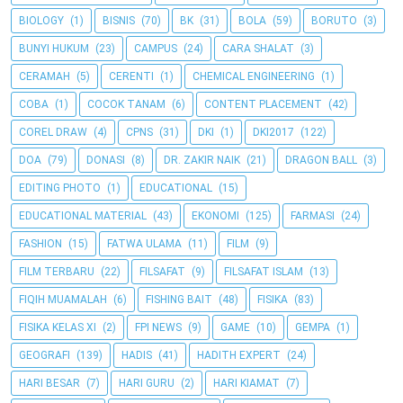
BIOLOGY
(1)
BISNIS
(70)
BK
(31)
BOLA
(59)
BORUTO
(3)
BUNYI HUKUM
(23)
CAMPUS
(24)
CARA SHALAT
(3)
CERAMAH
(5)
CERENTI
(1)
CHEMICAL ENGINEERING
(1)
COBA
(1)
COCOK TANAM
(6)
CONTENT PLACEMENT
(42)
COREL DRAW
(4)
CPNS
(31)
DKI
(1)
DKI2017
(122)
DOA
(79)
DONASI
(8)
DR. ZAKIR NAIK
(21)
DRAGON BALL
(3)
EDITING PHOTO
(1)
EDUCATIONAL
(15)
EDUCATIONAL MATERIAL
(43)
EKONOMI
(125)
FARMASI
(24)
FASHION
(15)
FATWA ULAMA
(11)
FILM
(9)
FILM TERBARU
(22)
FILSAFAT
(9)
FILSAFAT ISLAM
(13)
FIQIH MUAMALAH
(6)
FISHING BAIT
(48)
FISIKA
(83)
FISIKA KELAS XI
(2)
FPI NEWS
(9)
GAME
(10)
GEMPA
(1)
GEOGRAFI
(139)
HADIS
(41)
HADITH EXPERT
(24)
HARI BESAR
(7)
HARI GURU
(2)
HARI KIAMAT
(7)