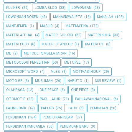
KULINER
(29)
LOMBA BLOG
(38)
LOWONGAN
(53)
LOWONGAN DOSEN
(43)
MAHASISWA IPTS
(18)
MAKALAH
(105)
MANEJEMEN
(1)
MASJID
(4)
MATEMATIKA
(178)
MATERI AFDHAL
(4)
MATERI BIOLOGI
(53)
MATERI KIMIA
(33)
MATERI PGSD
(6)
MATERI STAND UP
(1)
MATERI UT
(8)
ME
(2)
METODE PEMBELAJARAN
(16)
METODOLOGI PENELITIAN
(50)
METOPEL
(17)
MICROSOFT WORD
(4)
MLBB
(1)
MOTIVASI HIDUP
(29)
MOTO GP
(3)
MUSLIMAH
(26)
NARUTO
(1)
NISI REVIEW
(1)
OLAHRAGA
(12)
ONE PEACE
(6)
ONE PIECE
(3)
OTOMOTIF
(23)
PACU JALUR
(71)
PAHLAWAN NASIONAL
(6)
PALING UNIK
(42)
PAPERS
(75)
PAUD
(5)
PEMIKIRAN
(20)
PENDIDIKAN
(164)
PENDIDIKAN ISLAM
(87)
PENDIDIKAN PANCASILA
(56)
PENEMUAN BARU
(9)