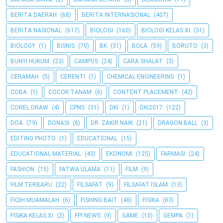
BERITA DAERAH
(68)
BERITA INTERNASIONAL
(407)
BERITA NASIONAL
(617)
BIOLOGI
(160)
BIOLOGI KELAS XI
(31)
BIOLOGY
(1)
BISNIS
(70)
BK
(31)
BOLA
(59)
BORUTO
(3)
BUNYI HUKUM
(23)
CAMPUS
(24)
CARA SHALAT
(3)
CERAMAH
(5)
CERENTI
(1)
CHEMICAL ENGINEERING
(1)
COBA
(1)
COCOK TANAM
(6)
CONTENT PLACEMENT
(42)
COREL DRAW
(4)
CPNS
(31)
DKI
(1)
DKI2017
(122)
DOA
(79)
DONASI
(8)
DR. ZAKIR NAIK
(21)
DRAGON BALL
(3)
EDITING PHOTO
(1)
EDUCATIONAL
(15)
EDUCATIONAL MATERIAL
(43)
EKONOMI
(125)
FARMASI
(24)
FASHION
(15)
FATWA ULAMA
(11)
FILM
(9)
FILM TERBARU
(22)
FILSAFAT
(9)
FILSAFAT ISLAM
(13)
FIQIH MUAMALAH
(6)
FISHING BAIT
(48)
FISIKA
(83)
FISIKA KELAS XI
(2)
FPI NEWS
(9)
GAME
(10)
GEMPA
(1)