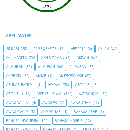
LABEL MATERI
25 NABI
(25)
25 PROPHETS
(17)
AFF 2016
(6)
AHLAK
(32)
AHLI HADITS
(76)
AKHIR ZAMAN
(2)
AKIDAH
(62)
AL QUR'AN
(85)
AL QURAN
(60)
AL-QURAN
(37)
ANDROID
(82)
ANIME
(3)
ANTROPOLOGI
(27)
APLIKASI PAYROLL
(1)
AQIDAH
(53)
ARTICLE
(48)
ARTIKEL
(150)
ARTIKEL ISLAMI
(540)
ASTRONOMI
(30)
AWAS DAJJAL
(4)
AWAS PKI
(2)
AWAS SYIAH
(12)
AWAS YAHUDI
(8)
AYO DONASI
(1)
BAHASA ARAB
(3)
BAHASA INDONESIA
(106)
BAHASA INGGRIS
(50)
BAHASA JAWA
(2)
BAHASA JEPANG
(5)
BEASISWA
(11)