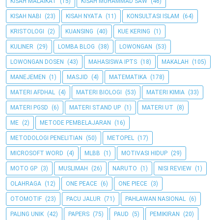
KISAH MALAIKAT
(15)
KISAH MUHAMMAD SAW
(46)
KISAH NABI
(23)
KISAH NYATA
(11)
KONSULTASI ISLAM
(64)
KRISTOLOGI
(2)
KUANSING
(40)
KUE KERING
(1)
KULINER
(29)
LOMBA BLOG
(38)
LOWONGAN
(53)
LOWONGAN DOSEN
(43)
MAHASISWA IPTS
(18)
MAKALAH
(105)
MANEJEMEN
(1)
MASJID
(4)
MATEMATIKA
(178)
MATERI AFDHAL
(4)
MATERI BIOLOGI
(53)
MATERI KIMIA
(33)
MATERI PGSD
(6)
MATERI STAND UP
(1)
MATERI UT
(8)
ME
(2)
METODE PEMBELAJARAN
(16)
METODOLOGI PENELITIAN
(50)
METOPEL
(17)
MICROSOFT WORD
(4)
MLBB
(1)
MOTIVASI HIDUP
(29)
MOTO GP
(3)
MUSLIMAH
(26)
NARUTO
(1)
NISI REVIEW
(1)
OLAHRAGA
(12)
ONE PEACE
(6)
ONE PIECE
(3)
OTOMOTIF
(23)
PACU JALUR
(71)
PAHLAWAN NASIONAL
(6)
PALING UNIK
(42)
PAPERS
(75)
PAUD
(5)
PEMIKIRAN
(20)