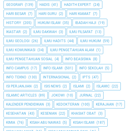
GEOGRAFI
(139)
HADIS
(41)
HADITH EXPERT
(24)
HARI BESAR
(7)
HARI GURU
(2)
HARI KIAMAT
(7)
HISTORY
(205)
HUKUM ISLAM
(35)
IBADAH HAJI
(19)
IKASTAR
(2)
ILMU DAKWAH
(3)
ILMU FILSAFAT
(13)
ILMU GEOLOGI
(26)
ILMU HADITS
(44)
ILMU HUKUM
(59)
ILMU KOMUNIKASI
(34)
ILMU PENGETAHUAN ALAM
(1)
ILMU PENGETAHUAN SOSIAL
(4)
INFO BEASISWA
(8)
INFO CAMPUS
(17)
INFO ISLAMI
(501)
INFO SEKOLAH
(5)
INFO TEKNO
(130)
INTERNASIONAL
(2)
IPTS
(47)
ISI PERJANJIAN
(2)
ISIS NEWS
(2)
ISLAMI
(2)
ISLAMIC
(22)
ISLAMIC ARTICLES
(89)
JOKOWI
(10)
JURNAL
(22)
KALENDER PENDIDIKAN
(3)
KEDOKTERAN
(100)
KERAJAAN
(17)
KESEHATAN
(43)
KESENIAN
(22)
KHASIAT OBAT
(3)
KIMIA
(76)
KISAH ABU NAWAS
(5)
KISAH ISLAMI
(187)