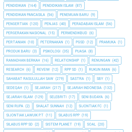
PENDIDIKAN
(164)
PENDIDIKAN ISLAM
(87)
PENDIDIKAN PANCASILA
(56)
PENEMUAN BARU
(9)
PENGERTIAN
(120)
PENJAS
(40)
PERADABAN ISLAM
(56)
PERGERAKAN NASIONAL
(15)
PERMENDIKBUD
(6)
PERTANIAN
(10)
PETERNAKAN
(1)
PGSD
(12)
PRAMUKA
(1)
PRODUK BARU
(3)
PSIKOLOGI
(35)
PUASA
(8)
RAMADHAN BERKAH
(16)
RELATIONSHIP
(1)
RENUNGAN
(42)
RESEARCH
(6)
REVEIW
(12)
RPP SD
(1)
RUKUN IMAN
(6)
SAHABAT RASULULLAH SAW
(279)
SASTRA
(1)
SBY
(1)
SEDEQAH
(1)
SEJARAH
(217)
SEJARAH INDONESIA
(132)
SEJARAH ISLAM
(129)
SELEBRITI
(17)
SENI BUDAYA
(6)
SENI RUPA
(2)
SHALAT SUNNAH
(12)
SIJONTIAK FC
(1)
SIJONTIAK LAWUIK P.T
(11)
SILABUS RPP
(19)
SILABUS RPP SD
(2)
SISTEM PLANET
(19)
SOAL
(20)