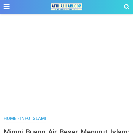
-->
HOME
›
INFO ISLAMI
Mimpi Buang Air Besar Menurut Islam: