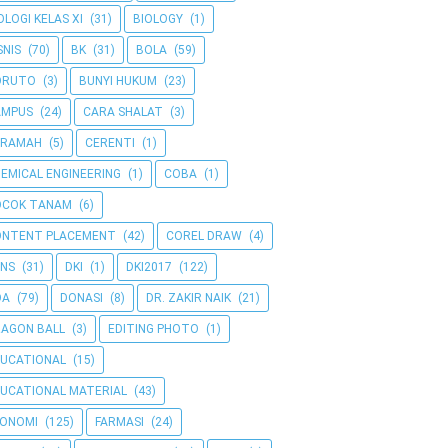
OLOGI KELAS XI
(31)
BIOLOGY
(1)
SNIS
(70)
BK
(31)
BOLA
(59)
ORUTO
(3)
BUNYI HUKUM
(23)
AMPUS
(24)
CARA SHALAT
(3)
ERAMAH
(5)
CERENTI
(1)
EMICAL ENGINEERING
(1)
COBA
(1)
OCOK TANAM
(6)
ONTENT PLACEMENT
(42)
COREL DRAW
(4)
NS
(31)
DKI
(1)
DKI2017
(122)
OA
(79)
DONASI
(8)
DR. ZAKIR NAIK
(21)
AGON BALL
(3)
EDITING PHOTO
(1)
UCATIONAL
(15)
UCATIONAL MATERIAL
(43)
KONOMI
(125)
FARMASI
(24)