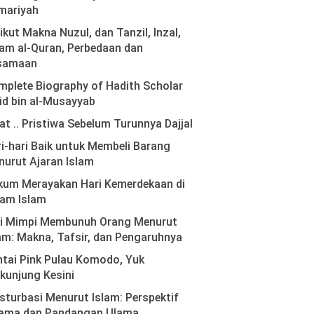
mariyah
ikut Makna Nuzul, dan Tanzil, Inzal,
am al-Quran, Perbedaan dan
samaan
plete Biography of Hadith Scholar
id bin al-Musayyab
at .. Pristiwa Sebelum Turunnya Dajjal
i-hari Baik untuk Membeli Barang
urut Ajaran Islam
kum Merayakan Hari Kemerdekaan di
lam Islam
ti Mimpi Membunuh Orang Menurut
am: Makna, Tafsir, dan Pengaruhnya
tai Pink Pulau Komodo, Yuk
kunjung Kesini
turbasi Menurut Islam: Perspektif
ama dan Pandangan Ulama