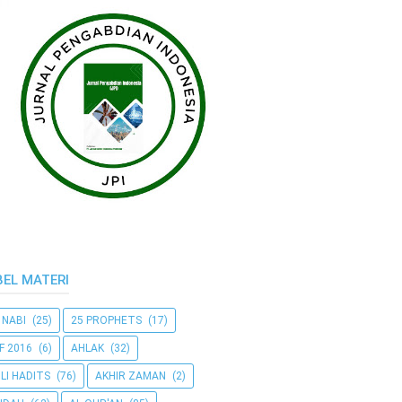
BEL MATERI
 NABI
(25)
25 PROPHETS
(17)
F 2016
(6)
AHLAK
(32)
LI HADITS
(76)
AKHIR ZAMAN
(2)