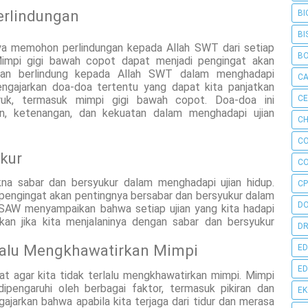
rlindungan
BI
BI
ya memohon perlindungan kepada Allah SWT dari setiap
B
impi gigi bawah copot dapat menjadi pengingat akan
dan berlindung kepada Allah SWT dalam menghadapi
C
engajarkan doa-doa tertentu yang dapat kita panjatkan
uruk, termasuk mimpi gigi bawah copot. Doa-doa ini
C
n, ketenangan, dan kekuatan dalam menghadapi ujian
CH
C
kur
C
na sabar dan bersyukur dalam menghadapi ujian hidup.
CP
pengingat akan pentingnya bersabar dan bersyukur dalam
D
h SAW menyampaikan bahwa setiap ujian yang kita hadapi
an jika kita menjalaninya dengan sabar dan bersyukur
DR
rlalu Mengkhawatirkan Mimpi
ED
ED
t agar kita tidak terlalu mengkhawatirkan mimpi. Mimpi
dipengaruhi oleh berbagai faktor, termasuk pikiran dan
E
gajarkan bahwa apabila kita terjaga dari tidur dan merasa