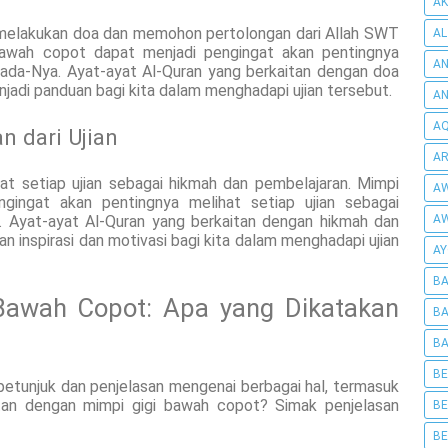
AK
 melakukan doa dan memohon pertolongan dari Allah SWT
AL
bawah copot dapat menjadi pengingat akan pentingnya
AN
da-Nya. Ayat-ayat Al-Quran yang berkaitan dengan doa
adi panduan bagi kita dalam menghadapi ujian tersebut.
A
AQ
n dari Ujian
AR
at setiap ujian sebagai hikmah dan pembelajaran. Mimpi
AW
gingat akan pentingnya melihat setiap ujian sebagai
. Ayat-ayat Al-Quran yang berkaitan dengan hikmah dan
AW
n inspirasi dan motivasi bagi kita dalam menghadapi ujian
AY
BA
Bawah Copot: Apa yang Dikatakan
BA
BA
BE
petunjuk dan penjelasan mengenai berbagai hal, termasuk
tan dengan mimpi gigi bawah copot? Simak penjelasan
BE
BE