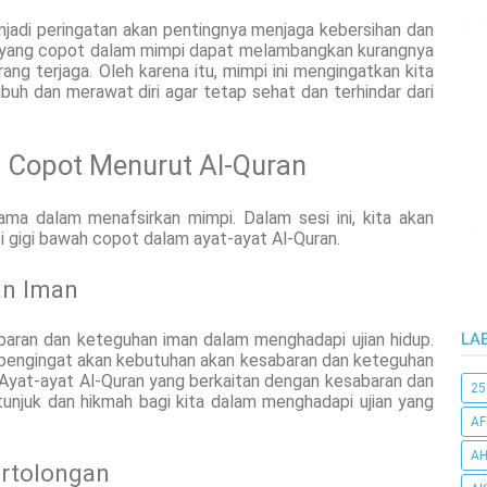
jadi peringatan akan pentingnya menjaga kebersihan dan
gi yang copot dalam mimpi dapat melambangkan kurangnya
ang terjaga. Oleh karena itu, mimpi ini mengingatkan kita
uh dan merawat diri agar tetap sehat dan terhindar dari
h Copot Menurut Al-Quran
ama dalam menafsirkan mimpi. Dalam sesi ini, kita akan
gigi bawah copot dalam ayat-ayat Al-Quran.
an Iman
baran dan keteguhan iman dalam menghadapi ujian hidup.
LA
 pengingat akan kebutuhan akan kesabaran dan keteguhan
 Ayat-ayat Al-Quran yang berkaitan dengan kesabaran dan
25
njuk dan hikmah bagi kita dalam menghadapi ujian yang
AF
AH
rtolongan