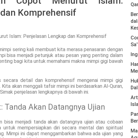
h Copot Menurut Islam:
Qa
 dan Komprehensif
Ber
dal
Ke
Com
Sa'
mimpi sering kali membuat kita merasa penasaran dengan
Ing
mpi bisa menjadi petunjuk atau pesan yang penting dalam
, penting bagi kita untuk memahami makna mimpi gigi bawah
Har
Men
as secara detail dan komprehensif mengenai mimpi gigi
Hu
ita akan menggali tafsir mimpi ini berdasarkan Al-Quran,
Da
Simak penjelasan lengkapnya di bawah ini.
Ar
Isl
: Tanda Akan Datangnya Ujian
Pan
Ber
m bisa menjadi tanda akan datangnya ujian atau cobaan
a untuk mempersiapkan diri secara mental dan spiritual
Mas
g. Mimpi ini dapat menggambarkan bahwa ada ujian yang
Ag