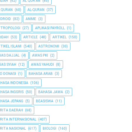
IDAH
(62)
AL QUR'AN
(85)
 QURAN
(60)
AL-QURAN
(37)
DROID
(82)
ANIME
(3)
NTROPOLOGI
(27)
APLIKASI PAYROLL
(1)
IDAH
(53)
ARTICLE
(48)
ARTIKEL
(150)
TIKEL ISLAMI
(540)
ASTRONOMI
(30)
AS DAJJAL
(4)
AWAS PKI
(2)
AS SYIAH
(12)
AWAS YAHUDI
(8)
O DONASI
(1)
BAHASA ARAB
(3)
HASA INDONESIA
(106)
HASA INGGRIS
(50)
BAHASA JAWA
(2)
HASA JEPANG
(5)
BEASISWA
(11)
RITA DAERAH
(68)
RITA INTERNASIONAL
(407)
RITA NASIONAL
(617)
BIOLOGI
(160)