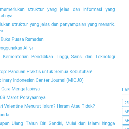
emerlukan struktur yang jelas dan informasi yang
gkahnya
lukan struktur yang jelas dan penyampaian yang menarik.
ya
k Buka Puasa Ramadan
nggunakan AI 🚀
ri Kementerian Pendidikan Tinggi, Sains, dan Teknologi
op: Panduan Praktis untuk Semua Kebutuhan!
iplinary Indonesian Center Journal (MICJO)
n Cara Mengatasinya
LA
i 08 Maret Perayaannya
25
i Valentine Menurut Islam? Haram Atau Tidak?
AF
manda
AH
pan Ulang Tahun Diri Sendiri, Mulai dari Islami hingga