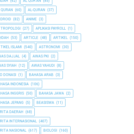
IDAH
(62)
AL QUR'AN
(85)
 QURAN
(60)
AL-QURAN
(37)
DROID
(82)
ANIME
(3)
NTROPOLOGI
(27)
APLIKASI PAYROLL
(1)
IDAH
(53)
ARTICLE
(48)
ARTIKEL
(150)
TIKEL ISLAMI
(540)
ASTRONOMI
(30)
AS DAJJAL
(4)
AWAS PKI
(2)
AS SYIAH
(12)
AWAS YAHUDI
(8)
O DONASI
(1)
BAHASA ARAB
(3)
HASA INDONESIA
(106)
HASA INGGRIS
(50)
BAHASA JAWA
(2)
HASA JEPANG
(5)
BEASISWA
(11)
RITA DAERAH
(68)
RITA INTERNASIONAL
(407)
RITA NASIONAL
(617)
BIOLOGI
(160)