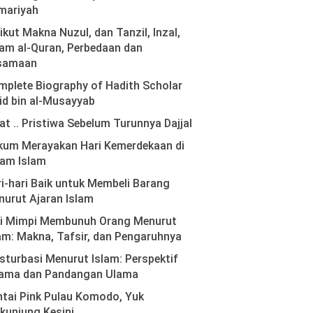
mariyah
ikut Makna Nuzul, dan Tanzil, Inzal,
am al-Quran, Perbedaan dan
samaan
plete Biography of Hadith Scholar
id bin al-Musayyab
at .. Pristiwa Sebelum Turunnya Dajjal
kum Merayakan Hari Kemerdekaan di
lam Islam
i-hari Baik untuk Membeli Barang
urut Ajaran Islam
ti Mimpi Membunuh Orang Menurut
am: Makna, Tafsir, dan Pengaruhnya
turbasi Menurut Islam: Perspektif
ama dan Pandangan Ulama
tai Pink Pulau Komodo, Yuk
kunjung Kesini