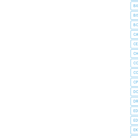
BI
BI
B
C
C
CH
C
C
CP
D
DR
ED
ED
E