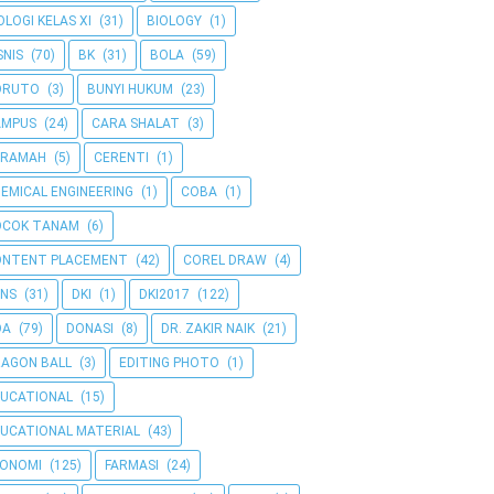
OLOGI KELAS XI
(31)
BIOLOGY
(1)
SNIS
(70)
BK
(31)
BOLA
(59)
ORUTO
(3)
BUNYI HUKUM
(23)
AMPUS
(24)
CARA SHALAT
(3)
ERAMAH
(5)
CERENTI
(1)
EMICAL ENGINEERING
(1)
COBA
(1)
OCOK TANAM
(6)
ONTENT PLACEMENT
(42)
COREL DRAW
(4)
NS
(31)
DKI
(1)
DKI2017
(122)
OA
(79)
DONASI
(8)
DR. ZAKIR NAIK
(21)
AGON BALL
(3)
EDITING PHOTO
(1)
UCATIONAL
(15)
UCATIONAL MATERIAL
(43)
KONOMI
(125)
FARMASI
(24)