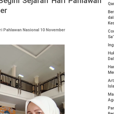
Begini Sejarah Hari Pahlawan
Qa
er
Ber
dal
Ke
ari Pahlawan Nasional 10 November
Com
Sa'
Ing
Hu
Da
Har
Men
Ar
Isl
Mas
Ag
Pan
Ber