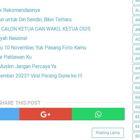
AK
ek Rekomendasinya
AL
untuk Diri Sendiri, Bikin Terharu
AN
I CALON KETUA DAN WAKIL KETUA OSIS
A
yah Nasional
AQ
 Ku 10 November, Yuk Pasang Foto Kamu
AR
ur Pahlawan Ku
AW
s Muslim Jangan Percaya Ya
AW
mber 2023? Viral Perang Dunia ke III
AY
BA
BA
SHARE THIS POST
BA
BE
BE
Posting Lama
BE