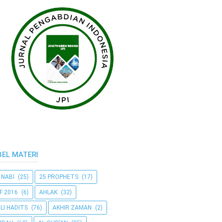
BEL MATERI
 NABI
(25)
25 PROPHETS
(17)
F 2016
(6)
AHLAK
(32)
LI HADITS
(76)
AKHIR ZAMAN
(2)