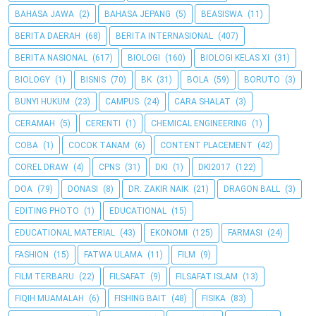
BAHASA JAWA
(2)
BAHASA JEPANG
(5)
BEASISWA
(11)
BERITA DAERAH
(68)
BERITA INTERNASIONAL
(407)
BERITA NASIONAL
(617)
BIOLOGI
(160)
BIOLOGI KELAS XI
(31)
BIOLOGY
(1)
BISNIS
(70)
BK
(31)
BOLA
(59)
BORUTO
(3)
BUNYI HUKUM
(23)
CAMPUS
(24)
CARA SHALAT
(3)
CERAMAH
(5)
CERENTI
(1)
CHEMICAL ENGINEERING
(1)
COBA
(1)
COCOK TANAM
(6)
CONTENT PLACEMENT
(42)
COREL DRAW
(4)
CPNS
(31)
DKI
(1)
DKI2017
(122)
DOA
(79)
DONASI
(8)
DR. ZAKIR NAIK
(21)
DRAGON BALL
(3)
EDITING PHOTO
(1)
EDUCATIONAL
(15)
EDUCATIONAL MATERIAL
(43)
EKONOMI
(125)
FARMASI
(24)
FASHION
(15)
FATWA ULAMA
(11)
FILM
(9)
FILM TERBARU
(22)
FILSAFAT
(9)
FILSAFAT ISLAM
(13)
FIQIH MUAMALAH
(6)
FISHING BAIT
(48)
FISIKA
(83)