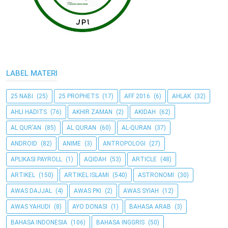
LABEL MATERI
25 NABI
(25)
25 PROPHETS
(17)
AFF 2016
(6)
AHLAK
(32)
AHLI HADITS
(76)
AKHIR ZAMAN
(2)
AKIDAH
(62)
AL QUR'AN
(85)
AL QURAN
(60)
AL-QURAN
(37)
ANDROID
(82)
ANIME
(3)
ANTROPOLOGI
(27)
APLIKASI PAYROLL
(1)
AQIDAH
(53)
ARTICLE
(48)
ARTIKEL
(150)
ARTIKEL ISLAMI
(540)
ASTRONOMI
(30)
AWAS DAJJAL
(4)
AWAS PKI
(2)
AWAS SYIAH
(12)
AWAS YAHUDI
(8)
AYO DONASI
(1)
BAHASA ARAB
(3)
BAHASA INDONESIA
(106)
BAHASA INGGRIS
(50)