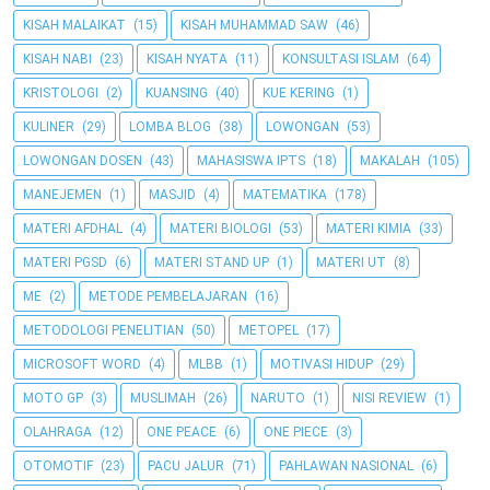
KISAH MALAIKAT
(15)
KISAH MUHAMMAD SAW
(46)
KISAH NABI
(23)
KISAH NYATA
(11)
KONSULTASI ISLAM
(64)
KRISTOLOGI
(2)
KUANSING
(40)
KUE KERING
(1)
KULINER
(29)
LOMBA BLOG
(38)
LOWONGAN
(53)
LOWONGAN DOSEN
(43)
MAHASISWA IPTS
(18)
MAKALAH
(105)
MANEJEMEN
(1)
MASJID
(4)
MATEMATIKA
(178)
MATERI AFDHAL
(4)
MATERI BIOLOGI
(53)
MATERI KIMIA
(33)
MATERI PGSD
(6)
MATERI STAND UP
(1)
MATERI UT
(8)
ME
(2)
METODE PEMBELAJARAN
(16)
METODOLOGI PENELITIAN
(50)
METOPEL
(17)
MICROSOFT WORD
(4)
MLBB
(1)
MOTIVASI HIDUP
(29)
MOTO GP
(3)
MUSLIMAH
(26)
NARUTO
(1)
NISI REVIEW
(1)
OLAHRAGA
(12)
ONE PEACE
(6)
ONE PIECE
(3)
OTOMOTIF
(23)
PACU JALUR
(71)
PAHLAWAN NASIONAL
(6)