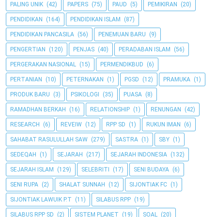
PALING UNIK
(42)
PAPERS
(75)
PAUD
(5)
PEMIKIRAN
(20)
PENDIDIKAN
(164)
PENDIDIKAN ISLAM
(87)
PENDIDIKAN PANCASILA
(56)
PENEMUAN BARU
(9)
PENGERTIAN
(120)
PENJAS
(40)
PERADABAN ISLAM
(56)
PERGERAKAN NASIONAL
(15)
PERMENDIKBUD
(6)
PERTANIAN
(10)
PETERNAKAN
(1)
PGSD
(12)
PRAMUKA
(1)
PRODUK BARU
(3)
PSIKOLOGI
(35)
PUASA
(8)
RAMADHAN BERKAH
(16)
RELATIONSHIP
(1)
RENUNGAN
(42)
RESEARCH
(6)
REVEIW
(12)
RPP SD
(1)
RUKUN IMAN
(6)
SAHABAT RASULULLAH SAW
(279)
SASTRA
(1)
SBY
(1)
SEDEQAH
(1)
SEJARAH
(217)
SEJARAH INDONESIA
(132)
SEJARAH ISLAM
(129)
SELEBRITI
(17)
SENI BUDAYA
(6)
SENI RUPA
(2)
SHALAT SUNNAH
(12)
SIJONTIAK FC
(1)
SIJONTIAK LAWUIK P.T
(11)
SILABUS RPP
(19)
SILABUS RPP SD
(2)
SISTEM PLANET
(19)
SOAL
(20)