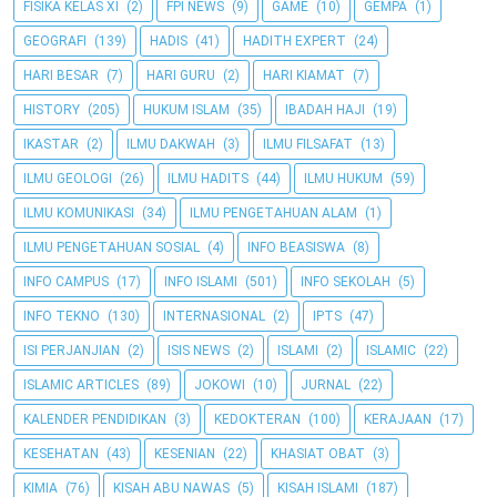
FISIKA KELAS XI
(2)
FPI NEWS
(9)
GAME
(10)
GEMPA
(1)
GEOGRAFI
(139)
HADIS
(41)
HADITH EXPERT
(24)
HARI BESAR
(7)
HARI GURU
(2)
HARI KIAMAT
(7)
HISTORY
(205)
HUKUM ISLAM
(35)
IBADAH HAJI
(19)
IKASTAR
(2)
ILMU DAKWAH
(3)
ILMU FILSAFAT
(13)
ILMU GEOLOGI
(26)
ILMU HADITS
(44)
ILMU HUKUM
(59)
ILMU KOMUNIKASI
(34)
ILMU PENGETAHUAN ALAM
(1)
ILMU PENGETAHUAN SOSIAL
(4)
INFO BEASISWA
(8)
INFO CAMPUS
(17)
INFO ISLAMI
(501)
INFO SEKOLAH
(5)
INFO TEKNO
(130)
INTERNASIONAL
(2)
IPTS
(47)
ISI PERJANJIAN
(2)
ISIS NEWS
(2)
ISLAMI
(2)
ISLAMIC
(22)
ISLAMIC ARTICLES
(89)
JOKOWI
(10)
JURNAL
(22)
KALENDER PENDIDIKAN
(3)
KEDOKTERAN
(100)
KERAJAAN
(17)
KESEHATAN
(43)
KESENIAN
(22)
KHASIAT OBAT
(3)
KIMIA
(76)
KISAH ABU NAWAS
(5)
KISAH ISLAMI
(187)