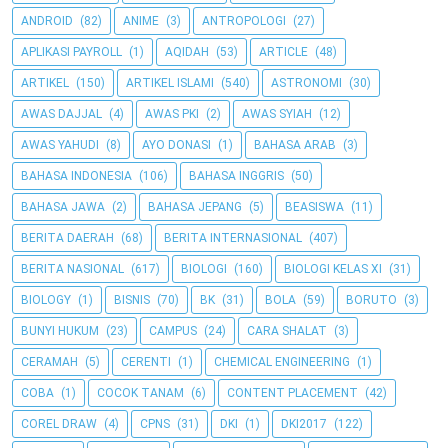
ANDROID
(82)
ANIME
(3)
ANTROPOLOGI
(27)
APLIKASI PAYROLL
(1)
AQIDAH
(53)
ARTICLE
(48)
ARTIKEL
(150)
ARTIKEL ISLAMI
(540)
ASTRONOMI
(30)
AWAS DAJJAL
(4)
AWAS PKI
(2)
AWAS SYIAH
(12)
AWAS YAHUDI
(8)
AYO DONASI
(1)
BAHASA ARAB
(3)
BAHASA INDONESIA
(106)
BAHASA INGGRIS
(50)
BAHASA JAWA
(2)
BAHASA JEPANG
(5)
BEASISWA
(11)
BERITA DAERAH
(68)
BERITA INTERNASIONAL
(407)
BERITA NASIONAL
(617)
BIOLOGI
(160)
BIOLOGI KELAS XI
(31)
BIOLOGY
(1)
BISNIS
(70)
BK
(31)
BOLA
(59)
BORUTO
(3)
BUNYI HUKUM
(23)
CAMPUS
(24)
CARA SHALAT
(3)
CERAMAH
(5)
CERENTI
(1)
CHEMICAL ENGINEERING
(1)
COBA
(1)
COCOK TANAM
(6)
CONTENT PLACEMENT
(42)
COREL DRAW
(4)
CPNS
(31)
DKI
(1)
DKI2017
(122)