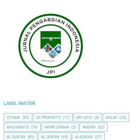
LABEL MATERI
25 NABI
(25)
25 PROPHETS
(17)
AFF 2016
(6)
AHLAK
(32)
AHLI HADITS
(76)
AKHIR ZAMAN
(2)
AKIDAH
(62)
AL QUR'AN
(85)
AL QURAN
(60)
AL-QURAN
(37)