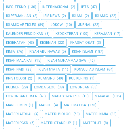
INFO TEKNO
(130)
INTERNASIONAL
(2)
IPTS
(47)
ISI PERJANJIAN
(2)
ISIS NEWS
(2)
ISLAMI
(2)
ISLAMIC
(22)
ISLAMIC ARTICLES
(89)
JOKOWI
(10)
JURNAL
(22)
KALENDER PENDIDIKAN
(3)
KEDOKTERAN
(100)
KERAJAAN
(17)
KESEHATAN
(43)
KESENIAN
(22)
KHASIAT OBAT
(3)
KIMIA
(76)
KISAH ABU NAWAS
(5)
KISAH ISLAMI
(187)
KISAH MALAIKAT
(15)
KISAH MUHAMMAD SAW
(46)
KISAH NABI
(23)
KISAH NYATA
(11)
KONSULTASI ISLAM
(64)
KRISTOLOGI
(2)
KUANSING
(40)
KUE KERING
(1)
KULINER
(29)
LOMBA BLOG
(38)
LOWONGAN
(53)
LOWONGAN DOSEN
(43)
MAHASISWA IPTS
(18)
MAKALAH
(105)
MANEJEMEN
(1)
MASJID
(4)
MATEMATIKA
(178)
MATERI AFDHAL
(4)
MATERI BIOLOGI
(53)
MATERI KIMIA
(33)
MATERI PGSD
(6)
MATERI STAND UP
(1)
MATERI UT
(8)