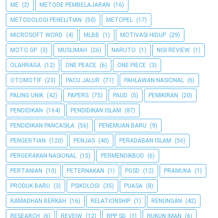
ME
(2)
METODE PEMBELAJARAN
(16)
METODOLOGI PENELITIAN
(50)
METOPEL
(17)
MICROSOFT WORD
(4)
MLBB
(1)
MOTIVASI HIDUP
(29)
MOTO GP
(3)
MUSLIMAH
(26)
NARUTO
(1)
NISI REVIEW
(1)
OLAHRAGA
(12)
ONE PEACE
(6)
ONE PIECE
(3)
OTOMOTIF
(23)
PACU JALUR
(71)
PAHLAWAN NASIONAL
(6)
PALING UNIK
(42)
PAPERS
(75)
PAUD
(5)
PEMIKIRAN
(20)
PENDIDIKAN
(164)
PENDIDIKAN ISLAM
(87)
PENDIDIKAN PANCASILA
(56)
PENEMUAN BARU
(9)
PENGERTIAN
(120)
PENJAS
(40)
PERADABAN ISLAM
(56)
PERGERAKAN NASIONAL
(15)
PERMENDIKBUD
(6)
PERTANIAN
(10)
PETERNAKAN
(1)
PGSD
(12)
PRAMUKA
(1)
PRODUK BARU
(3)
PSIKOLOGI
(35)
PUASA
(8)
RAMADHAN BERKAH
(16)
RELATIONSHIP
(1)
RENUNGAN
(42)
RESEARCH
(6)
REVEIW
(12)
RPP SD
(1)
RUKUN IMAN
(6)