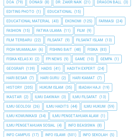
DOA
(79)
DONASI
(8)
DR. ZAKIR NAIK
(21)
DRAGON BALL
(3)
EDITING PHOTO
(1)
EDUCATIONAL
(15)
EDUCATIONAL MATERIAL
(43)
EKONOMI
(125)
FARMASI
(24)
FASHION
(15)
FATWA ULAMA
(11)
FILM
(9)
FILM TERBARU
(22)
FILSAFAT
(9)
FILSAFAT ISLAM
(13)
FIQIH MUAMALAH
(6)
FISHING BAIT
(48)
FISIKA
(83)
FISIKA KELAS XI
(2)
FPI NEWS
(9)
GAME
(10)
GEMPA
(1)
GEOGRAFI
(139)
HADIS
(41)
HADITH EXPERT
(24)
HARI BESAR
(7)
HARI GURU
(2)
HARI KIAMAT
(7)
HISTORY
(205)
HUKUM ISLAM
(35)
IBADAH HAJI
(19)
IKASTAR
(2)
ILMU DAKWAH
(3)
ILMU FILSAFAT
(13)
ILMU GEOLOGI
(26)
ILMU HADITS
(44)
ILMU HUKUM
(59)
ILMU KOMUNIKASI
(34)
ILMU PENGETAHUAN ALAM
(1)
ILMU PENGETAHUAN SOSIAL
(4)
INFO BEASISWA
(8)
INFO CAMPUS
(17)
INFO ISLAMI
(501)
INFO SEKOLAH
(5)