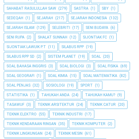
SAHABAT RASULULLAH SAW
(279)
SASTRA
(1)
SBY
(1)
SEDEQAH
(1)
SEJARAH
(217)
SEJARAH INDONESIA
(132)
SEJARAH ISLAM
(129)
SELEBRITI
(17)
SENI BUDAYA
(6)
SENI RUPA
(2)
SHALAT SUNNAH
(12)
SIJONTIAK FC
(1)
SIJONTIAK LAWUIK P.T
(11)
SILABUS RPP
(19)
SILABUS RPP SD
(2)
SISTEM PLANET
(19)
SOAL
(20)
SOAL BAHASA INGGRIS
(3)
SOAL BIOLOGI
(3)
SOAL FISIKA
(69)
SOAL GEOGRAFI
(1)
SOAL KIMIA
(15)
SOAL MATEMATIKA
(82)
SOAL PENJAS
(32)
SOSIOLOGI
(19)
SPORT
(1)
STATISTIKA
(1)
TAHUKAH ANDA
(24)
TAHUKAH KAMU?
(9)
TASAWUF
(3)
TEKNIK ARSITEKTUR
(24)
TEKNIK CATUR
(20)
TEKNIK ELEKTRO
(55)
TEKNIK INDUSTRI
(17)
TEKNIK KENDARAAN RINGAN
(35)
TEKNIK KOMPUTER
(2)
TEKNIK LINGKUNGAN
(24)
TEKNIK MESIN
(61)