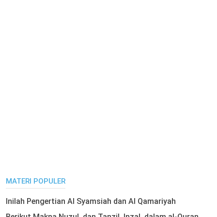
MATERI POPULER
Inilah Pengertian Al Syamsiah dan Al Qamariyah
Berikut Makna Nuzul, dan Tanzil, Inzal, dalam al-Quran,