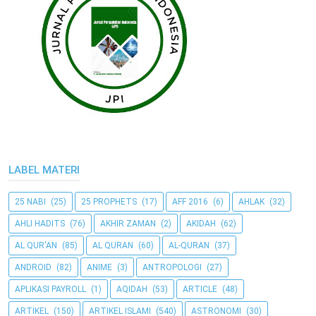
LABEL MATERI
25 NABI
(25)
25 PROPHETS
(17)
AFF 2016
(6)
AHLAK
(32)
AHLI HADITS
(76)
AKHIR ZAMAN
(2)
AKIDAH
(62)
AL QUR'AN
(85)
AL QURAN
(60)
AL-QURAN
(37)
ANDROID
(82)
ANIME
(3)
ANTROPOLOGI
(27)
APLIKASI PAYROLL
(1)
AQIDAH
(53)
ARTICLE
(48)
ARTIKEL
(150)
ARTIKEL ISLAMI
(540)
ASTRONOMI
(30)