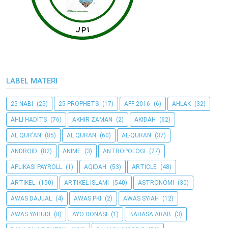
LABEL MATERI
25 NABI
(25)
25 PROPHETS
(17)
AFF 2016
(6)
AHLAK
(32)
AHLI HADITS
(76)
AKHIR ZAMAN
(2)
AKIDAH
(62)
AL QUR'AN
(85)
AL QURAN
(60)
AL-QURAN
(37)
ANDROID
(82)
ANIME
(3)
ANTROPOLOGI
(27)
APLIKASI PAYROLL
(1)
AQIDAH
(53)
ARTICLE
(48)
ARTIKEL
(150)
ARTIKEL ISLAMI
(540)
ASTRONOMI
(30)
AWAS DAJJAL
(4)
AWAS PKI
(2)
AWAS SYIAH
(12)
AWAS YAHUDI
(8)
AYO DONASI
(1)
BAHASA ARAB
(3)