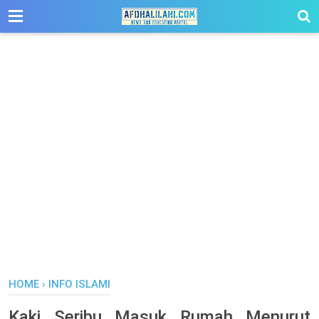
-->
HOME
›
INFO ISLAMI
Kaki Seribu Masuk Rumah Menurut