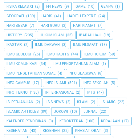
FISIKA KELAS XI
(2)
FPI NEWS
(9)
GAME
(10)
GEMPA
(1)
GEOGRAFI
(139)
HADIS
(41)
HADITH EXPERT
(24)
HARI BESAR
(7)
HARI GURU
(2)
HARI KIAMAT
(7)
HISTORY
(205)
HUKUM ISLAM
(35)
IBADAH HAJI
(19)
IKASTAR
(2)
ILMU DAKWAH
(3)
ILMU FILSAFAT
(13)
ILMU GEOLOGI
(26)
ILMU HADITS
(44)
ILMU HUKUM
(59)
ILMU KOMUNIKASI
(34)
ILMU PENGETAHUAN ALAM
(1)
ILMU PENGETAHUAN SOSIAL
(4)
INFO BEASISWA
(8)
INFO CAMPUS
(17)
INFO ISLAMI
(501)
INFO SEKOLAH
(5)
INFO TEKNO
(130)
INTERNASIONAL
(2)
IPTS
(47)
ISI PERJANJIAN
(2)
ISIS NEWS
(2)
ISLAMI
(2)
ISLAMIC
(22)
ISLAMIC ARTICLES
(89)
JOKOWI
(10)
JURNAL
(22)
KALENDER PENDIDIKAN
(3)
KEDOKTERAN
(100)
KERAJAAN
(17)
KESEHATAN
(43)
KESENIAN
(22)
KHASIAT OBAT
(3)