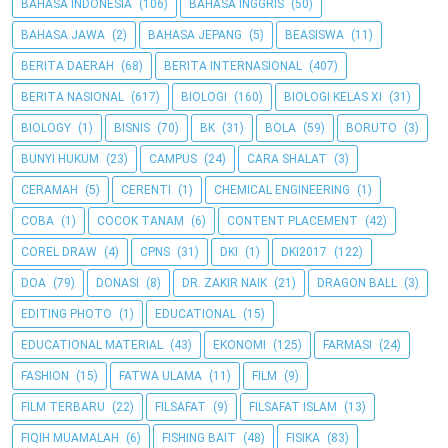
BAHASA INDONESIA
(106)
BAHASA INGGRIS
(50)
BAHASA JAWA
(2)
BAHASA JEPANG
(5)
BEASISWA
(11)
BERITA DAERAH
(68)
BERITA INTERNASIONAL
(407)
BERITA NASIONAL
(617)
BIOLOGI
(160)
BIOLOGI KELAS XI
(31)
BIOLOGY
(1)
BISNIS
(70)
BK
(31)
BOLA
(59)
BORUTO
(3)
BUNYI HUKUM
(23)
CAMPUS
(24)
CARA SHALAT
(3)
CERAMAH
(5)
CERENTI
(1)
CHEMICAL ENGINEERING
(1)
COBA
(1)
COCOK TANAM
(6)
CONTENT PLACEMENT
(42)
COREL DRAW
(4)
CPNS
(31)
DKI
(1)
DKI2017
(122)
DOA
(79)
DONASI
(8)
DR. ZAKIR NAIK
(21)
DRAGON BALL
(3)
EDITING PHOTO
(1)
EDUCATIONAL
(15)
EDUCATIONAL MATERIAL
(43)
EKONOMI
(125)
FARMASI
(24)
FASHION
(15)
FATWA ULAMA
(11)
FILM
(9)
FILM TERBARU
(22)
FILSAFAT
(9)
FILSAFAT ISLAM
(13)
FIQIH MUAMALAH
(6)
FISHING BAIT
(48)
FISIKA
(83)