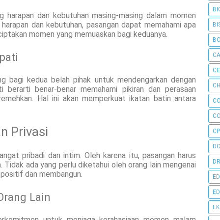
BI
ng harapan dan kebutuhan masing-masing dalam momen
i harapan dan kebutuhan, pasangan dapat memahami apa
BI
nciptakan momen yang memuaskan bagi keduanya.
B
pati
C
C
ing bagi kedua belah pihak untuk mendengarkan dengan
CH
 berarti benar-benar memahami pikiran dan perasaan
emehkan. Hal ini akan memperkuat ikatan batin antara
C
C
n Privasi
CP
D
at pribadi dan intim. Oleh karena itu, pasangan harus
DR
. Tidak ada yang perlu diketahui oleh orang lain mengenai
t positif dan membangun.
ED
ED
Orang Lain
E
 berkomitmen untuk menjaga kerahasiaan momen malam