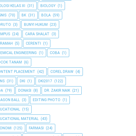
OLOGI KELAS XI
(31)
BIOLOGY
(1)
SNIS
(70)
BK
(31)
BOLA
(59)
ORUTO
(3)
BUNYI HUKUM
(23)
AMPUS
(24)
CARA SHALAT
(3)
ERAMAH
(5)
CERENTI
(1)
EMICAL ENGINEERING
(1)
COBA
(1)
OCOK TANAM
(6)
ONTENT PLACEMENT
(42)
COREL DRAW
(4)
NS
(31)
DKI
(1)
DKI2017
(122)
OA
(79)
DONASI
(8)
DR. ZAKIR NAIK
(21)
AGON BALL
(3)
EDITING PHOTO
(1)
UCATIONAL
(15)
UCATIONAL MATERIAL
(43)
KONOMI
(125)
FARMASI
(24)