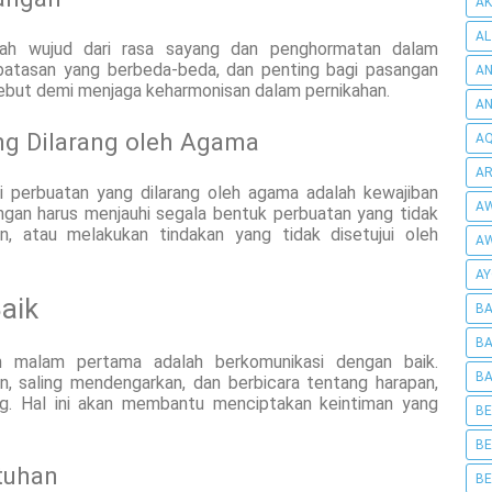
AK
AL
ah wujud dari rasa sayang dan penghormatan dalam
 batasan yang berbeda-beda, dan penting bagi pasangan
AN
ebut demi menjaga keharmonisan dalam pernikahan.
A
ng Dilarang oleh Agama
AQ
AR
i perbuatan yang dilarang oleh agama adalah kewajiban
AW
gan harus menjauhi segala bentuk perbuatan yang tidak
an, atau melakukan tindakan yang tidak disetujui oleh
AW
AY
aik
BA
BA
am malam pertama adalah berkomunikasi dengan baik.
BA
n, saling mendengarkan, dan berbicara tentang harapan,
g. Hal ini akan membantu menciptakan keintiman yang
BE
BE
tuhan
BE