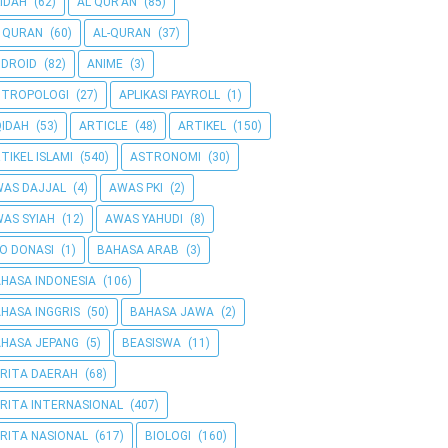
IDAH
(62)
AL QUR'AN
(85)
 QURAN
(60)
AL-QURAN
(37)
DROID
(82)
ANIME
(3)
NTROPOLOGI
(27)
APLIKASI PAYROLL
(1)
IDAH
(53)
ARTICLE
(48)
ARTIKEL
(150)
TIKEL ISLAMI
(540)
ASTRONOMI
(30)
AS DAJJAL
(4)
AWAS PKI
(2)
AS SYIAH
(12)
AWAS YAHUDI
(8)
O DONASI
(1)
BAHASA ARAB
(3)
HASA INDONESIA
(106)
HASA INGGRIS
(50)
BAHASA JAWA
(2)
HASA JEPANG
(5)
BEASISWA
(11)
RITA DAERAH
(68)
RITA INTERNASIONAL
(407)
RITA NASIONAL
(617)
BIOLOGI
(160)