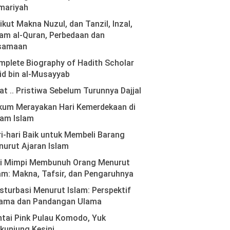
mariyah
ikut Makna Nuzul, dan Tanzil, Inzal,
am al-Quran, Perbedaan dan
samaan
plete Biography of Hadith Scholar
id bin al-Musayyab
at .. Pristiwa Sebelum Turunnya Dajjal
kum Merayakan Hari Kemerdekaan di
lam Islam
i-hari Baik untuk Membeli Barang
urut Ajaran Islam
ti Mimpi Membunuh Orang Menurut
am: Makna, Tafsir, dan Pengaruhnya
turbasi Menurut Islam: Perspektif
ama dan Pandangan Ulama
tai Pink Pulau Komodo, Yuk
kunjung Kesini