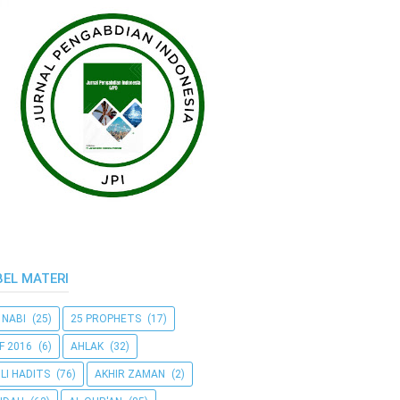
BEL MATERI
 NABI
(25)
25 PROPHETS
(17)
F 2016
(6)
AHLAK
(32)
LI HADITS
(76)
AKHIR ZAMAN
(2)