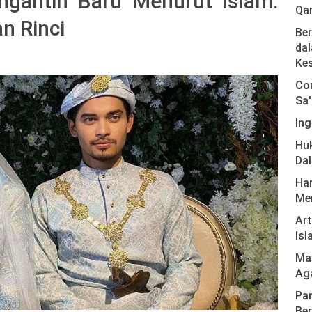
gantin Baru Menurut Islam:
Qa
n Rinci
Ber
dal
Ke
Com
Sa'
Ing
Hu
Da
Har
Men
Ar
Isl
Mas
Ag
Pan
Ber