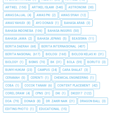
ARTIKEL
(150)
ARTIKEL ISLAMI
(540)
ASTRONOMI
(30)
AWAS DAJJAL
(4)
AWAS PKI
(2)
AWAS SYIAH
(12)
AWAS YAHUDI
(8)
AYO DONASI
(1)
BAHASA ARAB
(3)
BAHASA INDONESIA
(106)
BAHASA INGGRIS
(50)
BAHASA JAWA
(2)
BAHASA JEPANG
(5)
BEASISWA
(11)
BERITA DAERAH
(68)
BERITA INTERNASIONAL
(407)
BERITA NASIONAL
(617)
BIOLOGI
(160)
BIOLOGI KELAS XI
(31)
BIOLOGY
(1)
BISNIS
(70)
BK
(31)
BOLA
(59)
BORUTO
(3)
BUNYI HUKUM
(23)
CAMPUS
(24)
CARA SHALAT
(3)
CERAMAH
(5)
CERENTI
(1)
CHEMICAL ENGINEERING
(1)
COBA
(1)
COCOK TANAM
(6)
CONTENT PLACEMENT
(42)
COREL DRAW
(4)
CPNS
(31)
DKI
(1)
DKI2017
(122)
DOA
(79)
DONASI
(8)
DR. ZAKIR NAIK
(21)
DRAGON BALL
(3)
EDITING PHOTO
(1)
EDUCATIONAL
(15)