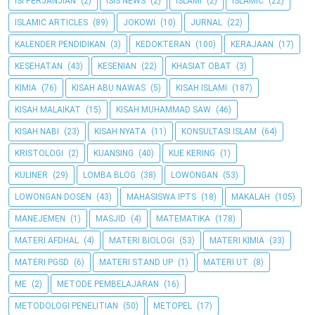
ISI PERJANJIAN
(2)
ISIS NEWS
(2)
ISLAMI
(2)
ISLAMIC
(22)
ISLAMIC ARTICLES
(89)
JOKOWI
(10)
JURNAL
(22)
KALENDER PENDIDIKAN
(3)
KEDOKTERAN
(100)
KERAJAAN
(17)
KESEHATAN
(43)
KESENIAN
(22)
KHASIAT OBAT
(3)
KIMIA
(76)
KISAH ABU NAWAS
(5)
KISAH ISLAMI
(187)
KISAH MALAIKAT
(15)
KISAH MUHAMMAD SAW
(46)
KISAH NABI
(23)
KISAH NYATA
(11)
KONSULTASI ISLAM
(64)
KRISTOLOGI
(2)
KUANSING
(40)
KUE KERING
(1)
KULINER
(29)
LOMBA BLOG
(38)
LOWONGAN
(53)
LOWONGAN DOSEN
(43)
MAHASISWA IPTS
(18)
MAKALAH
(105)
MANEJEMEN
(1)
MASJID
(4)
MATEMATIKA
(178)
MATERI AFDHAL
(4)
MATERI BIOLOGI
(53)
MATERI KIMIA
(33)
MATERI PGSD
(6)
MATERI STAND UP
(1)
MATERI UT
(8)
ME
(2)
METODE PEMBELAJARAN
(16)
METODOLOGI PENELITIAN
(50)
METOPEL
(17)