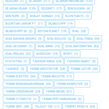
SEDEQAH
(1)
SEJARAH
(217)
SEJARAH INDONESIA
(132)
SEJARAH ISLAM
(129)
SELEBRITI
(17)
SENI BUDAYA
(6)
SENI RUPA
(2)
SHALAT SUNNAH
(12)
SIJONTIAK FC
(1)
SIJONTIAK LAWUIK P.T
(11)
SILABUS RPP
(19)
SILABUS RPP SD
(2)
SISTEM PLANET
(19)
SOAL
(20)
SOAL BAHASA INGGRIS
(3)
SOAL BIOLOGI
(3)
SOAL FISIKA
(69)
SOAL GEOGRAFI
(1)
SOAL KIMIA
(15)
SOAL MATEMATIKA
(82)
SOAL PENJAS
(32)
SOSIOLOGI
(19)
SPORT
(1)
STATISTIKA
(1)
TAHUKAH ANDA
(24)
TAHUKAH KAMU?
(9)
TASAWUF
(3)
TEKNIK ARSITEKTUR
(24)
TEKNIK CATUR
(20)
TEKNIK ELEKTRO
(55)
TEKNIK INDUSTRI
(17)
TEKNIK KENDARAAN RINGAN
(35)
TEKNIK KOMPUTER
(2)
TEKNIK LINGKUNGAN
(24)
TEKNIK MESIN
(61)
TEKNIK OTOMOTIF
(1)
TEKNIK PERTAMBANGAN
(5)
TEKNIK SIPIL
(48)
TELOLET OM
(11)
TEMPAT WISATA
(84)