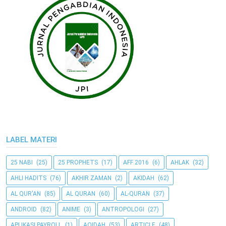
LABEL MATERI
25 NABI
(25)
25 PROPHETS
(17)
AFF 2016
(6)
AHLAK
(32)
AHLI HADITS
(76)
AKHIR ZAMAN
(2)
AKIDAH
(62)
AL QUR'AN
(85)
AL QURAN
(60)
AL-QURAN
(37)
ANDROID
(82)
ANIME
(3)
ANTROPOLOGI
(27)
APLIKASI PAYROLL
(1)
AQIDAH
(53)
ARTICLE
(48)