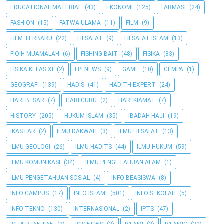
EDUCATIONAL MATERIAL
(43)
EKONOMI
(125)
FARMASI
(24)
FASHION
(15)
FATWA ULAMA
(11)
FILM
(9)
FILM TERBARU
(22)
FILSAFAT
(9)
FILSAFAT ISLAM
(13)
FIQIH MUAMALAH
(6)
FISHING BAIT
(48)
FISIKA
(83)
FISIKA KELAS XI
(2)
FPI NEWS
(9)
GAME
(10)
GEMPA
(1)
GEOGRAFI
(139)
HADIS
(41)
HADITH EXPERT
(24)
HARI BESAR
(7)
HARI GURU
(2)
HARI KIAMAT
(7)
HISTORY
(205)
HUKUM ISLAM
(35)
IBADAH HAJI
(19)
IKASTAR
(2)
ILMU DAKWAH
(3)
ILMU FILSAFAT
(13)
ILMU GEOLOGI
(26)
ILMU HADITS
(44)
ILMU HUKUM
(59)
ILMU KOMUNIKASI
(34)
ILMU PENGETAHUAN ALAM
(1)
ILMU PENGETAHUAN SOSIAL
(4)
INFO BEASISWA
(8)
INFO CAMPUS
(17)
INFO ISLAMI
(501)
INFO SEKOLAH
(5)
INFO TEKNO
(130)
INTERNASIONAL
(2)
IPTS
(47)