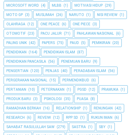
MICROSOFT WORD
(4)
MLBB
(1)
MOTIVASI HIDUP
(29)
MOTO GP
(3)
MUSLIMAH
(26)
NARUTO
(1)
NISI REVIEW
(1)
OLAHRAGA
(12)
ONE PEACE
(6)
ONE PIECE
(3)
OTOMOTIF
(23)
PACU JALUR
(71)
PAHLAWAN NASIONAL
(6)
PALING UNIK
(42)
PAPERS
(75)
PAUD
(5)
PEMIKIRAN
(20)
PENDIDIKAN
(164)
PENDIDIKAN ISLAM
(87)
PENDIDIKAN PANCASILA
(56)
PENEMUAN BARU
(9)
PENGERTIAN
(120)
PENJAS
(40)
PERADABAN ISLAM
(56)
PERGERAKAN NASIONAL
(15)
PERMENDIKBUD
(6)
PERTANIAN
(10)
PETERNAKAN
(1)
PGSD
(12)
PRAMUKA
(1)
PRODUK BARU
(3)
PSIKOLOGI
(35)
PUASA
(8)
RAMADHAN BERKAH
(16)
RELATIONSHIP
(1)
RENUNGAN
(42)
RESEARCH
(6)
REVEIW
(12)
RPP SD
(1)
RUKUN IMAN
(6)
SAHABAT RASULULLAH SAW
(279)
SASTRA
(1)
SBY
(1)