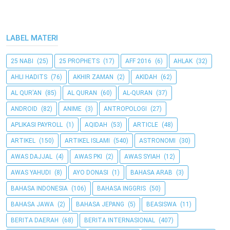
LABEL MATERI
25 NABI
(25)
25 PROPHETS
(17)
AFF 2016
(6)
AHLAK
(32)
AHLI HADITS
(76)
AKHIR ZAMAN
(2)
AKIDAH
(62)
AL QUR'AN
(85)
AL QURAN
(60)
AL-QURAN
(37)
ANDROID
(82)
ANIME
(3)
ANTROPOLOGI
(27)
APLIKASI PAYROLL
(1)
AQIDAH
(53)
ARTICLE
(48)
ARTIKEL
(150)
ARTIKEL ISLAMI
(540)
ASTRONOMI
(30)
AWAS DAJJAL
(4)
AWAS PKI
(2)
AWAS SYIAH
(12)
AWAS YAHUDI
(8)
AYO DONASI
(1)
BAHASA ARAB
(3)
BAHASA INDONESIA
(106)
BAHASA INGGRIS
(50)
BAHASA JAWA
(2)
BAHASA JEPANG
(5)
BEASISWA
(11)
BERITA DAERAH
(68)
BERITA INTERNASIONAL
(407)