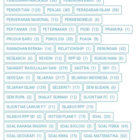
PENDIDIKAN PANCASILA
(56)
PENEMUAN BARU
(9)
PENGERTIAN
(120)
PENJAS
(40)
PERADABAN ISLAM
(56)
PERGERAKAN NASIONAL
(15)
PERMENDIKBUD
(6)
PERTANIAN
(10)
PETERNAKAN
(1)
PGSD
(12)
PRAMUKA
(1)
PRODUK BARU
(3)
PSIKOLOGI
(35)
PUASA
(8)
RAMADHAN BERKAH
(16)
RELATIONSHIP
(1)
RENUNGAN
(42)
RESEARCH
(6)
REVEIW
(12)
RPP SD
(1)
RUKUN IMAN
(6)
SAHABAT RASULULLAH SAW
(279)
SASTRA
(1)
SBY
(1)
SEDEQAH
(1)
SEJARAH
(217)
SEJARAH INDONESIA
(132)
SEJARAH ISLAM
(129)
SELEBRITI
(17)
SENI BUDAYA
(6)
SENI RUPA
(2)
SHALAT SUNNAH
(12)
SIJONTIAK FC
(1)
SIJONTIAK LAWUIK P.T
(11)
SILABUS RPP
(19)
SILABUS RPP SD
(2)
SISTEM PLANET
(19)
SOAL
(20)
SOAL BAHASA INGGRIS
(3)
SOAL BIOLOGI
(3)
SOAL FISIKA
(69)
SOAL GEOGRAFI
(1)
SOAL KIMIA
(15)
SOAL MATEMATIKA
(82)