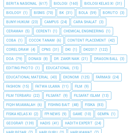
BERITA NASIONAL
(617)
BIOLOGI
(160)
BIOLOGI KELAS XI
(31)
BIOLOGY
(1)
BISNIS
(70)
BK
(31)
BOLA
(59)
BORUTO
(3)
BUNYI HUKUM
(23)
CAMPUS
(24)
CARA SHALAT
(3)
CERAMAH
(5)
CERENTI
(1)
CHEMICAL ENGINEERING
(1)
COBA
(1)
COCOK TANAM
(6)
CONTENT PLACEMENT
(42)
COREL DRAW
(4)
CPNS
(31)
DKI
(1)
DKI2017
(122)
DOA
(79)
DONASI
(8)
DR. ZAKIR NAIK
(21)
DRAGON BALL
(3)
EDITING PHOTO
(1)
EDUCATIONAL
(15)
EDUCATIONAL MATERIAL
(43)
EKONOMI
(125)
FARMASI
(24)
FASHION
(15)
FATWA ULAMA
(11)
FILM
(9)
FILM TERBARU
(22)
FILSAFAT
(9)
FILSAFAT ISLAM
(13)
FIQIH MUAMALAH
(6)
FISHING BAIT
(48)
FISIKA
(83)
FISIKA KELAS XI
(2)
FPI NEWS
(9)
GAME
(10)
GEMPA
(1)
GEOGRAFI
(139)
HADIS
(41)
HADITH EXPERT
(24)
HARI BESAR
(7)
HARI GURU
(2)
HARI KIAMAT
(7)