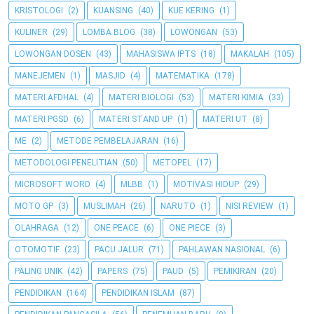
KRISTOLOGI
(2)
KUANSING
(40)
KUE KERING
(1)
KULINER
(29)
LOMBA BLOG
(38)
LOWONGAN
(53)
LOWONGAN DOSEN
(43)
MAHASISWA IPTS
(18)
MAKALAH
(105)
MANEJEMEN
(1)
MASJID
(4)
MATEMATIKA
(178)
MATERI AFDHAL
(4)
MATERI BIOLOGI
(53)
MATERI KIMIA
(33)
MATERI PGSD
(6)
MATERI STAND UP
(1)
MATERI UT
(8)
ME
(2)
METODE PEMBELAJARAN
(16)
METODOLOGI PENELITIAN
(50)
METOPEL
(17)
MICROSOFT WORD
(4)
MLBB
(1)
MOTIVASI HIDUP
(29)
MOTO GP
(3)
MUSLIMAH
(26)
NARUTO
(1)
NISI REVIEW
(1)
OLAHRAGA
(12)
ONE PEACE
(6)
ONE PIECE
(3)
OTOMOTIF
(23)
PACU JALUR
(71)
PAHLAWAN NASIONAL
(6)
PALING UNIK
(42)
PAPERS
(75)
PAUD
(5)
PEMIKIRAN
(20)
PENDIDIKAN
(164)
PENDIDIKAN ISLAM
(87)