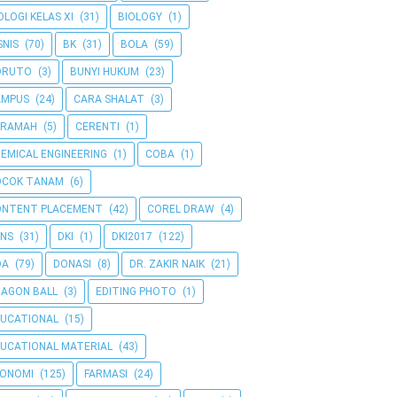
OLOGI KELAS XI
(31)
BIOLOGY
(1)
SNIS
(70)
BK
(31)
BOLA
(59)
ORUTO
(3)
BUNYI HUKUM
(23)
AMPUS
(24)
CARA SHALAT
(3)
ERAMAH
(5)
CERENTI
(1)
EMICAL ENGINEERING
(1)
COBA
(1)
OCOK TANAM
(6)
ONTENT PLACEMENT
(42)
COREL DRAW
(4)
NS
(31)
DKI
(1)
DKI2017
(122)
OA
(79)
DONASI
(8)
DR. ZAKIR NAIK
(21)
AGON BALL
(3)
EDITING PHOTO
(1)
UCATIONAL
(15)
UCATIONAL MATERIAL
(43)
KONOMI
(125)
FARMASI
(24)