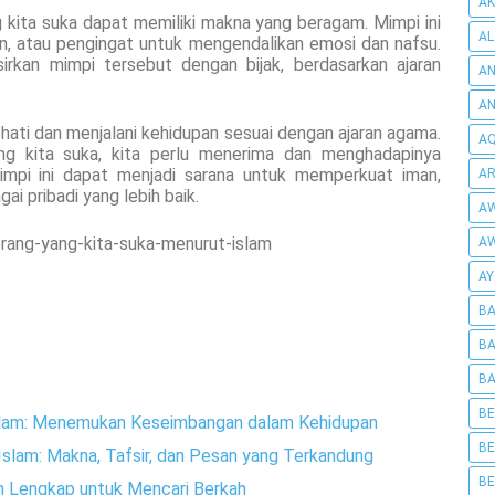
AK
 kita suka dapat memiliki makna yang beragam. Mimpi ini
AL
an, atau pengingat untuk mengendalikan emosi dan nafsu.
kan mimpi tersebut dengan bijak, berdasarkan ajaran
AN
A
 hati dan menjalani kehidupan sesuai dengan ajaran agama.
AQ
g kita suka, kita perlu menerima dan menghadapinya
Mimpi ini dapat menjadi sarana untuk memperkuat iman,
AR
i pribadi yang lebih baik.
AW
ang-yang-kita-suka-menurut-islam
AW
AY
BA
BA
BA
BE
slam: Menemukan Keseimbangan dalam Kehidupan
BE
slam: Makna, Tafsir, dan Pesan yang Terkandung
BE
an Lengkap untuk Mencari Berkah