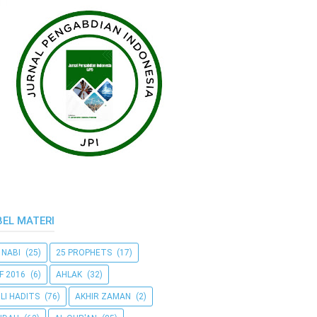
BEL MATERI
 NABI
(25)
25 PROPHETS
(17)
F 2016
(6)
AHLAK
(32)
LI HADITS
(76)
AKHIR ZAMAN
(2)