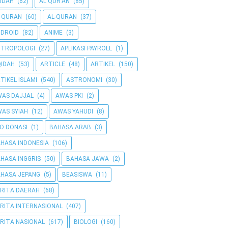
IDAH
(62)
AL QUR'AN
(85)
 QURAN
(60)
AL-QURAN
(37)
DROID
(82)
ANIME
(3)
NTROPOLOGI
(27)
APLIKASI PAYROLL
(1)
IDAH
(53)
ARTICLE
(48)
ARTIKEL
(150)
TIKEL ISLAMI
(540)
ASTRONOMI
(30)
AS DAJJAL
(4)
AWAS PKI
(2)
AS SYIAH
(12)
AWAS YAHUDI
(8)
O DONASI
(1)
BAHASA ARAB
(3)
HASA INDONESIA
(106)
HASA INGGRIS
(50)
BAHASA JAWA
(2)
HASA JEPANG
(5)
BEASISWA
(11)
RITA DAERAH
(68)
RITA INTERNASIONAL
(407)
RITA NASIONAL
(617)
BIOLOGI
(160)