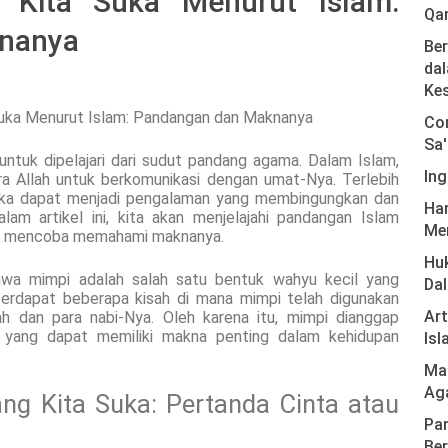
 Kita Suka Menurut Islam:
Qa
nanya
Ber
dal
Ke
Com
Sa'
ntuk dipelajari dari sudut pandang agama. Dalam Islam,
Ing
ra Allah untuk berkomunikasi dengan umat-Nya. Terlebih
 suka dapat menjadi pengalaman yang membingungkan dan
Har
am artikel ini, kita akan menjelajahi pandangan Islam
Men
dan mencoba memahami maknanya.
Hu
wa mimpi adalah salah satu bentuk wahyu kecil yang
Da
 terdapat beberapa kisah di mana mimpi telah digunakan
Ar
ah dan para nabi-Nya. Oleh karena itu, mimpi dianggap
 yang dapat memiliki makna penting dalam kehidupan
Isl
Mas
Ag
ng Kita Suka: Pertanda Cinta atau
Pan
Ber