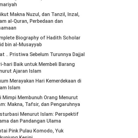
mariyah
ikut Makna Nuzul, dan Tanzil, Inzal,
am al-Quran, Perbedaan dan
samaan
plete Biography of Hadith Scholar
id bin al-Musayyab
at .. Pristiwa Sebelum Turunnya Dajjal
i-hari Baik untuk Membeli Barang
urut Ajaran Islam
kum Merayakan Hari Kemerdekaan di
lam Islam
ti Mimpi Membunuh Orang Menurut
am: Makna, Tafsir, dan Pengaruhnya
turbasi Menurut Islam: Perspektif
ama dan Pandangan Ulama
tai Pink Pulau Komodo, Yuk
kunjung Kesini