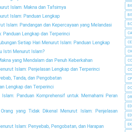
BI
urut Islam: Makna dan Tafsirnya
BI
urut Islam: Panduan Lengkap
B
ut Islam: Pandangan dan Kepercayaan yang Melandasi
C
m: Panduan Lengkap dan Terperinci
bungan Setiap Hari Menurut Islam: Panduan Lengkap
C
 Istri Menurut Islam?
CH
: Makna yang Mendalam dan Penuh Keberkahan
C
nurut Islam: Penjelasan Lengkap dan Terperinci
C
yebab, Tanda, dan Pengobatan
CP
an Lengkap dan Terperinci
D
t Islam: Panduan Komprehensif untuk Memahami Peran
DR
ED
 Orang yang Tidak Dikenal Menurut Islam: Penjelasan
ED
E
enurut Islam: Penyebab, Pengobatan, dan Harapan