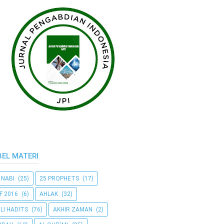
BEL MATERI
 NABI
(25)
25 PROPHETS
(17)
F 2016
(6)
AHLAK
(32)
LI HADITS
(76)
AKHIR ZAMAN
(2)