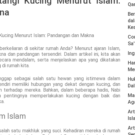
tangi Kucing Menurut Islam:
Qa
na
Ber
dal
Ke
Com
Sa'
erkeliaran di sekitar rumah Anda? Menurut ajaran Islam,
Ing
na dan pandangan tersendiri. Dalam artikel ini, kita akan
secara mendalam, serta menjelaskan apa yang dikatakan
Har
di rumah kita.
Men
anggap sebagai salah satu hewan yang istimewa dalam
Hu
iri memiliki hubungan yang dekat dengan kucing, dan
Da
n terhadap mereka. Bahkan, dalam beberapa hadis, Nabi
Mas
pentingnya memperlakukan kucing dengan baik dan
a.
Ag
Ar
m Islam
Isl
Art
salah satu makhluk yang suci. Kehadiran mereka di rumah
Sen