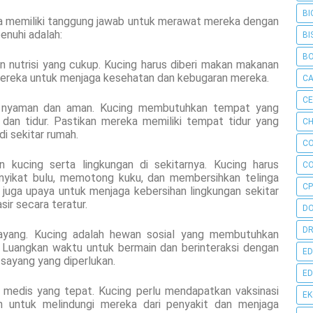
BI
ita memiliki tanggung jawab untuk merawat mereka dengan
enuhi adalah:
BI
B
 nutrisi yang cukup. Kucing harus diberi makan makanan
mereka untuk menjaga kesehatan dan kebugaran mereka.
C
C
g nyaman dan aman. Kucing membutuhkan tempat yang
 dan tidur. Pastikan mereka memiliki tempat tidur yang
CH
i sekitar rumah.
C
n kucing serta lingkungan di sekitarnya. Kucing harus
C
enyikat bulu, memotong kuku, dan membersihkan telinga
CP
 juga upaya untuk menjaga kebersihan lingkungan sekitar
ir secara teratur.
D
DR
sayang. Kucing adalah hewan sosial yang membutuhkan
a. Luangkan waktu untuk bermain dan berinteraksi dengan
ED
sayang yang diperlukan.
ED
 medis yang tepat. Kucing perlu mendapatkan vaksinasi
E
n untuk melindungi mereka dari penyakit dan menjaga