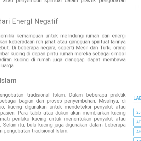
t atau penyembuh spiritual dalam praktik pengobatan
ari EnergI Negatif
emiliki kemampuan untuk melindungi rumah dari energi
an keberadaan roh jahat atau gangguan spiritual lainnya
ebut. Di beberapa negara, seperti Mesir dan Turki, orang
mbar kucing di depan pintu rumah mereka sebagai simbol
hadiran kucing di rumah juga dianggap dapat membawa
luarga.
Islam
engobatan tradisional Islam. Dalam beberapa praktik
LA
sebagai bagian dari proses penyembuhan. Misalnya, di
ko, kucing digunakan untuk mendeteksi penyakit atau
 pasien. Para tabib atau dukun akan membiarkan kucing
25
amati perilaku kucing untuk menentukan penyakit atau
AF
 Selain itu, bulu kucing juga digunakan dalam beberapa
 pengobatan tradisional Islam.
AH