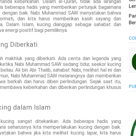
tanda keberkahan. Dalam al-Quran, tidak ada larangan
Len
ada beberapa hadis yang memberikan petunjuk bagaimana
ng dengan baik. Nabi Muhammad SAW menyatakan bahwa
Pan
ormati, dan kita harus memberikan kasih sayang dan
Ber
a. Dalam Islam, kucing dianggap sebagai sahabat dan
 energi positif bagi pemiliknya.
CO
ng Diberkati
h makhluk yang diberkati. Ada cerita dan legenda yang
ketika Nabi Muhammad SAW sedang tidur, seekor kucing
iau. Ali bin Abi Thalib, sahabat Nabi, melihat hal ini dan
Namun, Nabi Muhammad SAW melarangnya dan memberikan
 berkah dan harus diberi perlindungan. Sejak saat itu,
PU
 membawa keberkahan dan diberikan perlindungan khusus
cing dalam Islam
 kucing sangat ditekankan. Ada beberapa hadis yang
na seharusnya kita memperlakukan kucing dengan baik.
takan bahwa jika kita melihat kucing lapar, kita harus