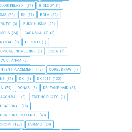
OLOGI KELAS XI
(31)
BIOLOGY
(1)
SNIS
(70)
BK
(31)
BOLA
(59)
ORUTO
(3)
BUNYI HUKUM
(23)
AMPUS
(24)
CARA SHALAT
(3)
ERAMAH
(5)
CERENTI
(1)
EMICAL ENGINEERING
(1)
COBA
(1)
OCOK TANAM
(6)
ONTENT PLACEMENT
(42)
COREL DRAW
(4)
NS
(31)
DKI
(1)
DKI2017
(122)
OA
(79)
DONASI
(8)
DR. ZAKIR NAIK
(21)
AGON BALL
(3)
EDITING PHOTO
(1)
UCATIONAL
(15)
UCATIONAL MATERIAL
(43)
KONOMI
(125)
FARMASI
(24)