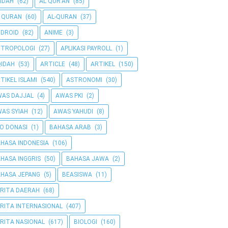
IDAH
(62)
AL QUR'AN
(85)
 QURAN
(60)
AL-QURAN
(37)
DROID
(82)
ANIME
(3)
NTROPOLOGI
(27)
APLIKASI PAYROLL
(1)
IDAH
(53)
ARTICLE
(48)
ARTIKEL
(150)
TIKEL ISLAMI
(540)
ASTRONOMI
(30)
AS DAJJAL
(4)
AWAS PKI
(2)
AS SYIAH
(12)
AWAS YAHUDI
(8)
O DONASI
(1)
BAHASA ARAB
(3)
HASA INDONESIA
(106)
HASA INGGRIS
(50)
BAHASA JAWA
(2)
HASA JEPANG
(5)
BEASISWA
(11)
RITA DAERAH
(68)
RITA INTERNASIONAL
(407)
RITA NASIONAL
(617)
BIOLOGI
(160)