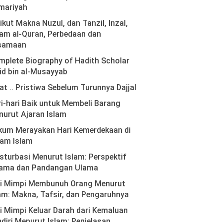
mariyah
ikut Makna Nuzul, dan Tanzil, Inzal,
am al-Quran, Perbedaan dan
samaan
plete Biography of Hadith Scholar
id bin al-Musayyab
at .. Pristiwa Sebelum Turunnya Dajjal
i-hari Baik untuk Membeli Barang
urut Ajaran Islam
kum Merayakan Hari Kemerdekaan di
lam Islam
turbasi Menurut Islam: Perspektif
ama dan Pandangan Ulama
ti Mimpi Membunuh Orang Menurut
am: Makna, Tafsir, dan Pengaruhnya
i Mimpi Keluar Darah dari Kemaluan
diri Menurut Islam: Penjelasan