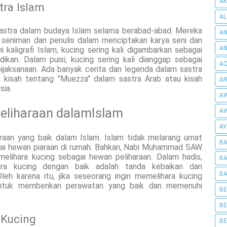
AK
tra Islam
AL
 sastra dalam budaya Islam selama berabad-abad. Mereka
AN
gi seniman dan penulis dalam menciptakan karya seni dan
A
i kaligrafi Islam, kucing sering kali digambarkan sebagai
dikan. Dalam puisi, kucing sering kali dianggap sebagai
AQ
ijaksanaan. Ada banyak cerita dan legenda dalam sastra
i kisah tentang "Muezza" dalam sastra Arab atau kisah
AR
sia.
AW
eliharaan dalamIslam
AW
AY
araan yang baik dalam Islam. Islam tidak melarang umat
BA
gai hewan piaraan di rumah. Bahkan, Nabi Muhammad SAW
elihara kucing sebagai hewan peliharaan. Dalam hadis,
BA
ra kucing dengan baik adalah tanda kebaikan dan
BA
eh karena itu, jika seseorang ingin memelihara kucing
 untuk memberikan perawatan yang baik dan memenuhi
BE
BE
 Kucing
BE