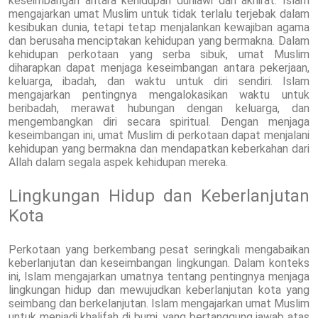
keseimbangan antara kehidupan duniawi dan akhirat. Islam
mengajarkan umat Muslim untuk tidak terlalu terjebak dalam
kesibukan dunia, tetapi tetap menjalankan kewajiban agama
dan berusaha menciptakan kehidupan yang bermakna. Dalam
kehidupan perkotaan yang serba sibuk, umat Muslim
diharapkan dapat menjaga keseimbangan antara pekerjaan,
keluarga, ibadah, dan waktu untuk diri sendiri. Islam
mengajarkan pentingnya mengalokasikan waktu untuk
beribadah, merawat hubungan dengan keluarga, dan
mengembangkan diri secara spiritual. Dengan menjaga
keseimbangan ini, umat Muslim di perkotaan dapat menjalani
kehidupan yang bermakna dan mendapatkan keberkahan dari
Allah dalam segala aspek kehidupan mereka.
Lingkungan Hidup dan Keberlanjutan
Kota
Perkotaan yang berkembang pesat seringkali mengabaikan
keberlanjutan dan keseimbangan lingkungan. Dalam konteks
ini, Islam mengajarkan umatnya tentang pentingnya menjaga
lingkungan hidup dan mewujudkan keberlanjutan kota yang
seimbang dan berkelanjutan. Islam mengajarkan umat Muslim
untuk menjadi khalifah di bumi, yang bertanggung jawab atas