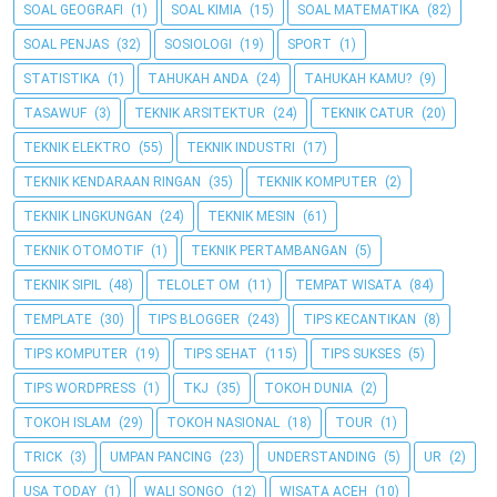
SOAL GEOGRAFI
(1)
SOAL KIMIA
(15)
SOAL MATEMATIKA
(82)
SOAL PENJAS
(32)
SOSIOLOGI
(19)
SPORT
(1)
STATISTIKA
(1)
TAHUKAH ANDA
(24)
TAHUKAH KAMU?
(9)
TASAWUF
(3)
TEKNIK ARSITEKTUR
(24)
TEKNIK CATUR
(20)
TEKNIK ELEKTRO
(55)
TEKNIK INDUSTRI
(17)
TEKNIK KENDARAAN RINGAN
(35)
TEKNIK KOMPUTER
(2)
TEKNIK LINGKUNGAN
(24)
TEKNIK MESIN
(61)
TEKNIK OTOMOTIF
(1)
TEKNIK PERTAMBANGAN
(5)
TEKNIK SIPIL
(48)
TELOLET OM
(11)
TEMPAT WISATA
(84)
TEMPLATE
(30)
TIPS BLOGGER
(243)
TIPS KECANTIKAN
(8)
TIPS KOMPUTER
(19)
TIPS SEHAT
(115)
TIPS SUKSES
(5)
TIPS WORDPRESS
(1)
TKJ
(35)
TOKOH DUNIA
(2)
TOKOH ISLAM
(29)
TOKOH NASIONAL
(18)
TOUR
(1)
TRICK
(3)
UMPAN PANCING
(23)
UNDERSTANDING
(5)
UR
(2)
USA TODAY
(1)
WALI SONGO
(12)
WISATA ACEH
(10)