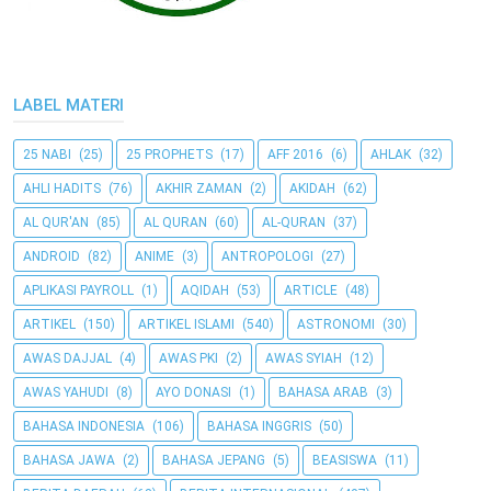
LABEL MATERI
25 NABI
(25)
25 PROPHETS
(17)
AFF 2016
(6)
AHLAK
(32)
AHLI HADITS
(76)
AKHIR ZAMAN
(2)
AKIDAH
(62)
AL QUR'AN
(85)
AL QURAN
(60)
AL-QURAN
(37)
ANDROID
(82)
ANIME
(3)
ANTROPOLOGI
(27)
APLIKASI PAYROLL
(1)
AQIDAH
(53)
ARTICLE
(48)
ARTIKEL
(150)
ARTIKEL ISLAMI
(540)
ASTRONOMI
(30)
AWAS DAJJAL
(4)
AWAS PKI
(2)
AWAS SYIAH
(12)
AWAS YAHUDI
(8)
AYO DONASI
(1)
BAHASA ARAB
(3)
BAHASA INDONESIA
(106)
BAHASA INGGRIS
(50)
BAHASA JAWA
(2)
BAHASA JEPANG
(5)
BEASISWA
(11)