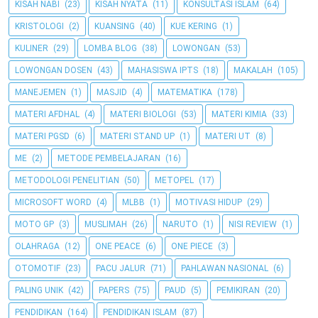
KISAH NABI
(23)
KISAH NYATA
(11)
KONSULTASI ISLAM
(64)
KRISTOLOGI
(2)
KUANSING
(40)
KUE KERING
(1)
KULINER
(29)
LOMBA BLOG
(38)
LOWONGAN
(53)
LOWONGAN DOSEN
(43)
MAHASISWA IPTS
(18)
MAKALAH
(105)
MANEJEMEN
(1)
MASJID
(4)
MATEMATIKA
(178)
MATERI AFDHAL
(4)
MATERI BIOLOGI
(53)
MATERI KIMIA
(33)
MATERI PGSD
(6)
MATERI STAND UP
(1)
MATERI UT
(8)
ME
(2)
METODE PEMBELAJARAN
(16)
METODOLOGI PENELITIAN
(50)
METOPEL
(17)
MICROSOFT WORD
(4)
MLBB
(1)
MOTIVASI HIDUP
(29)
MOTO GP
(3)
MUSLIMAH
(26)
NARUTO
(1)
NISI REVIEW
(1)
OLAHRAGA
(12)
ONE PEACE
(6)
ONE PIECE
(3)
OTOMOTIF
(23)
PACU JALUR
(71)
PAHLAWAN NASIONAL
(6)
PALING UNIK
(42)
PAPERS
(75)
PAUD
(5)
PEMIKIRAN
(20)
PENDIDIKAN
(164)
PENDIDIKAN ISLAM
(87)