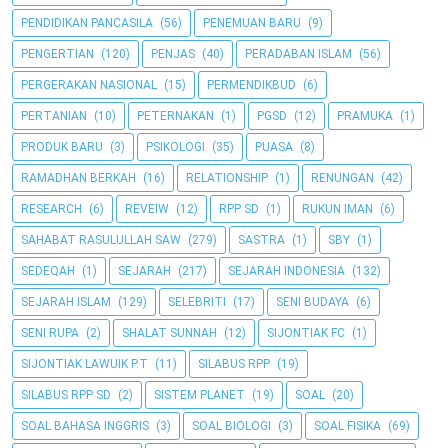
PENDIDIKAN PANCASILA
(56)
PENEMUAN BARU
(9)
PENGERTIAN
(120)
PENJAS
(40)
PERADABAN ISLAM
(56)
PERGERAKAN NASIONAL
(15)
PERMENDIKBUD
(6)
PERTANIAN
(10)
PETERNAKAN
(1)
PGSD
(12)
PRAMUKA
(1)
PRODUK BARU
(3)
PSIKOLOGI
(35)
PUASA
(8)
RAMADHAN BERKAH
(16)
RELATIONSHIP
(1)
RENUNGAN
(42)
RESEARCH
(6)
REVEIW
(12)
RPP SD
(1)
RUKUN IMAN
(6)
SAHABAT RASULULLAH SAW
(279)
SASTRA
(1)
SBY
(1)
SEDEQAH
(1)
SEJARAH
(217)
SEJARAH INDONESIA
(132)
SEJARAH ISLAM
(129)
SELEBRITI
(17)
SENI BUDAYA
(6)
SENI RUPA
(2)
SHALAT SUNNAH
(12)
SIJONTIAK FC
(1)
SIJONTIAK LAWUIK P.T
(11)
SILABUS RPP
(19)
SILABUS RPP SD
(2)
SISTEM PLANET
(19)
SOAL
(20)
SOAL BAHASA INGGRIS
(3)
SOAL BIOLOGI
(3)
SOAL FISIKA
(69)