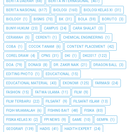
BERITA DAERAH
(68)
BERITA INTERNASIONAL
(407)
BERITA NASIONAL
(617)
BIOLOGI
(160)
BIOLOGI KELAS XI
(31)
BIOLOGY
(1)
BISNIS
(70)
BK
(31)
BOLA
(59)
BORUTO
(3)
BUNYI HUKUM
(23)
CAMPUS
(24)
CARA SHALAT
(3)
CERAMAH
(5)
CERENTI
(1)
CHEMICAL ENGINEERING
(1)
COBA
(1)
COCOK TANAM
(6)
CONTENT PLACEMENT
(42)
COREL DRAW
(4)
CPNS
(31)
DKI
(1)
DKI2017
(122)
DOA
(79)
DONASI
(8)
DR. ZAKIR NAIK
(21)
DRAGON BALL
(3)
EDITING PHOTO
(1)
EDUCATIONAL
(15)
EDUCATIONAL MATERIAL
(43)
EKONOMI
(125)
FARMASI
(24)
FASHION
(15)
FATWA ULAMA
(11)
FILM
(9)
FILM TERBARU
(22)
FILSAFAT
(9)
FILSAFAT ISLAM
(13)
FIQIH MUAMALAH
(6)
FISHING BAIT
(48)
FISIKA
(83)
FISIKA KELAS XI
(2)
FPI NEWS
(9)
GAME
(10)
GEMPA
(1)
GEOGRAFI
(139)
HADIS
(41)
HADITH EXPERT
(24)