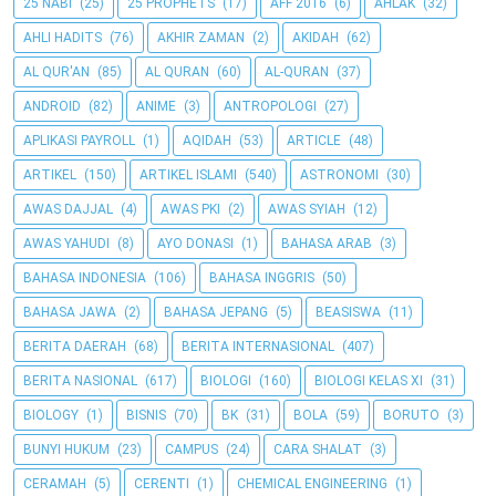
25 NABI
(25)
25 PROPHETS
(17)
AFF 2016
(6)
AHLAK
(32)
AHLI HADITS
(76)
AKHIR ZAMAN
(2)
AKIDAH
(62)
AL QUR'AN
(85)
AL QURAN
(60)
AL-QURAN
(37)
ANDROID
(82)
ANIME
(3)
ANTROPOLOGI
(27)
APLIKASI PAYROLL
(1)
AQIDAH
(53)
ARTICLE
(48)
ARTIKEL
(150)
ARTIKEL ISLAMI
(540)
ASTRONOMI
(30)
AWAS DAJJAL
(4)
AWAS PKI
(2)
AWAS SYIAH
(12)
AWAS YAHUDI
(8)
AYO DONASI
(1)
BAHASA ARAB
(3)
BAHASA INDONESIA
(106)
BAHASA INGGRIS
(50)
BAHASA JAWA
(2)
BAHASA JEPANG
(5)
BEASISWA
(11)
BERITA DAERAH
(68)
BERITA INTERNASIONAL
(407)
BERITA NASIONAL
(617)
BIOLOGI
(160)
BIOLOGI KELAS XI
(31)
BIOLOGY
(1)
BISNIS
(70)
BK
(31)
BOLA
(59)
BORUTO
(3)
BUNYI HUKUM
(23)
CAMPUS
(24)
CARA SHALAT
(3)
CERAMAH
(5)
CERENTI
(1)
CHEMICAL ENGINEERING
(1)