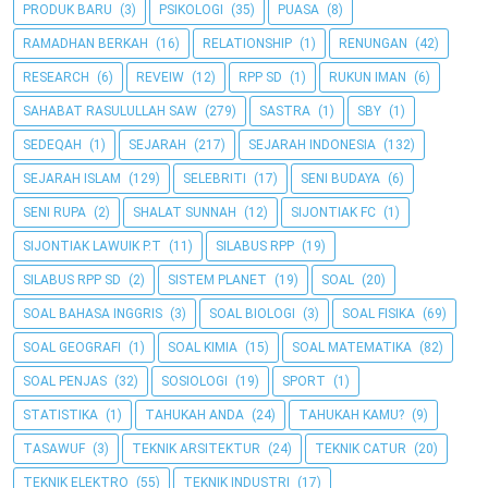
PRODUK BARU
(3)
PSIKOLOGI
(35)
PUASA
(8)
RAMADHAN BERKAH
(16)
RELATIONSHIP
(1)
RENUNGAN
(42)
RESEARCH
(6)
REVEIW
(12)
RPP SD
(1)
RUKUN IMAN
(6)
SAHABAT RASULULLAH SAW
(279)
SASTRA
(1)
SBY
(1)
SEDEQAH
(1)
SEJARAH
(217)
SEJARAH INDONESIA
(132)
SEJARAH ISLAM
(129)
SELEBRITI
(17)
SENI BUDAYA
(6)
SENI RUPA
(2)
SHALAT SUNNAH
(12)
SIJONTIAK FC
(1)
SIJONTIAK LAWUIK P.T
(11)
SILABUS RPP
(19)
SILABUS RPP SD
(2)
SISTEM PLANET
(19)
SOAL
(20)
SOAL BAHASA INGGRIS
(3)
SOAL BIOLOGI
(3)
SOAL FISIKA
(69)
SOAL GEOGRAFI
(1)
SOAL KIMIA
(15)
SOAL MATEMATIKA
(82)
SOAL PENJAS
(32)
SOSIOLOGI
(19)
SPORT
(1)
STATISTIKA
(1)
TAHUKAH ANDA
(24)
TAHUKAH KAMU?
(9)
TASAWUF
(3)
TEKNIK ARSITEKTUR
(24)
TEKNIK CATUR
(20)
TEKNIK ELEKTRO
(55)
TEKNIK INDUSTRI
(17)