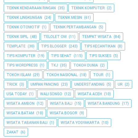
TEKNIK KENDARAAN RINGAN
(35)
TEKNIK KOMPUTER
(2)
TEKNIK LINGKUNGAN
(24)
TEKNIK MESIN
(61)
TEKNIK OTOMOTIF
(1)
TEKNIK PERTAMBANGAN
(5)
TEKNIK SIPIL
(48)
TELOLET OM
(11)
TEMPAT WISATA
(84)
TEMPLATE
(30)
TIPS BLOGGER
(243)
TIPS KECANTIKAN
(8)
TIPS KOMPUTER
(19)
TIPS SEHAT
(115)
TIPS SUKSES
(5)
TIPS WORDPRESS
(1)
TKJ
(35)
TOKOH DUNIA
(2)
TOKOH ISLAM
(29)
TOKOH NASIONAL
(18)
TOUR
(1)
TRICK
(3)
UMPAN PANCING
(23)
UNDERSTANDING
(5)
UR
(2)
USA TODAY
(1)
WALI SONGO
(12)
WISATA ACEH
(10)
WISATA AMBON
(12)
WISATA BALI
(15)
WISATA BANDUNG
(17)
WISATA BATAM
(10)
WISATA BOGOR
(9)
WISATA TABANAN BALI
(1)
WISATA YOGYAKARTA
(10)
ZAKAT
(6)