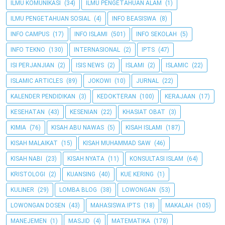
ILMU KOMUNIKASI
(34)
ILMU PENGETAHUAN ALAM
(1)
ILMU PENGETAHUAN SOSIAL
(4)
INFO BEASISWA
(8)
INFO CAMPUS
(17)
INFO ISLAMI
(501)
INFO SEKOLAH
(5)
INFO TEKNO
(130)
INTERNASIONAL
(2)
IPTS
(47)
ISI PERJANJIAN
(2)
ISIS NEWS
(2)
ISLAMI
(2)
ISLAMIC
(22)
ISLAMIC ARTICLES
(89)
JOKOWI
(10)
JURNAL
(22)
KALENDER PENDIDIKAN
(3)
KEDOKTERAN
(100)
KERAJAAN
(17)
KESEHATAN
(43)
KESENIAN
(22)
KHASIAT OBAT
(3)
KIMIA
(76)
KISAH ABU NAWAS
(5)
KISAH ISLAMI
(187)
KISAH MALAIKAT
(15)
KISAH MUHAMMAD SAW
(46)
KISAH NABI
(23)
KISAH NYATA
(11)
KONSULTASI ISLAM
(64)
KRISTOLOGI
(2)
KUANSING
(40)
KUE KERING
(1)
KULINER
(29)
LOMBA BLOG
(38)
LOWONGAN
(53)
LOWONGAN DOSEN
(43)
MAHASISWA IPTS
(18)
MAKALAH
(105)
MANEJEMEN
(1)
MASJID
(4)
MATEMATIKA
(178)