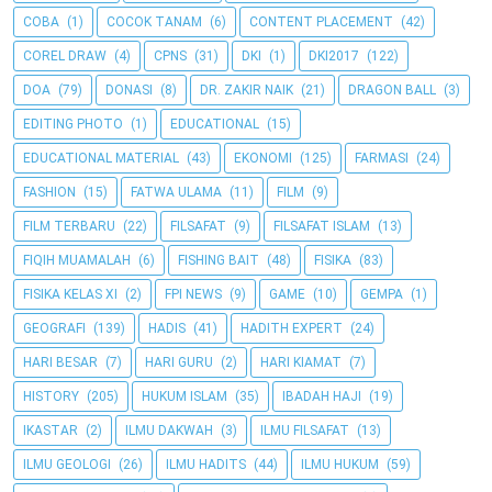
COBA
(1)
COCOK TANAM
(6)
CONTENT PLACEMENT
(42)
COREL DRAW
(4)
CPNS
(31)
DKI
(1)
DKI2017
(122)
DOA
(79)
DONASI
(8)
DR. ZAKIR NAIK
(21)
DRAGON BALL
(3)
EDITING PHOTO
(1)
EDUCATIONAL
(15)
EDUCATIONAL MATERIAL
(43)
EKONOMI
(125)
FARMASI
(24)
FASHION
(15)
FATWA ULAMA
(11)
FILM
(9)
FILM TERBARU
(22)
FILSAFAT
(9)
FILSAFAT ISLAM
(13)
FIQIH MUAMALAH
(6)
FISHING BAIT
(48)
FISIKA
(83)
FISIKA KELAS XI
(2)
FPI NEWS
(9)
GAME
(10)
GEMPA
(1)
GEOGRAFI
(139)
HADIS
(41)
HADITH EXPERT
(24)
HARI BESAR
(7)
HARI GURU
(2)
HARI KIAMAT
(7)
HISTORY
(205)
HUKUM ISLAM
(35)
IBADAH HAJI
(19)
IKASTAR
(2)
ILMU DAKWAH
(3)
ILMU FILSAFAT
(13)
ILMU GEOLOGI
(26)
ILMU HADITS
(44)
ILMU HUKUM
(59)