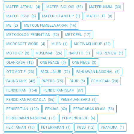
MATERI AFDHAL
(4)
MATERI BIOLOGI
(53)
MATERI KIMIA
(33)
MATERI PGSD
(6)
MATERI STAND UP
(1)
MATERI UT
(8)
ME
(2)
METODE PEMBELAJARAN
(16)
METODOLOGI PENELITIAN
(50)
METOPEL
(17)
MICROSOFT WORD
(4)
MLBB
(1)
MOTIVASI HIDUP
(29)
MOTO GP
(3)
MUSLIMAH
(26)
NARUTO
(1)
NISI REVIEW
(1)
OLAHRAGA
(12)
ONE PEACE
(6)
ONE PIECE
(3)
OTOMOTIF
(23)
PACU JALUR
(71)
PAHLAWAN NASIONAL
(6)
PALING UNIK
(42)
PAPERS
(75)
PAUD
(5)
PEMIKIRAN
(20)
PENDIDIKAN
(164)
PENDIDIKAN ISLAM
(87)
PENDIDIKAN PANCASILA
(56)
PENEMUAN BARU
(9)
PENGERTIAN
(120)
PENJAS
(40)
PERADABAN ISLAM
(56)
PERGERAKAN NASIONAL
(15)
PERMENDIKBUD
(6)
PERTANIAN
(10)
PETERNAKAN
(1)
PGSD
(12)
PRAMUKA
(1)