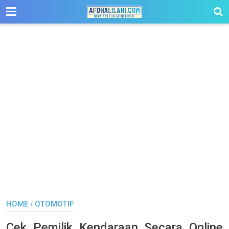
-->
HOME
›
OTOMOTIF
Cek Pemilik Kendaraan Secara Online