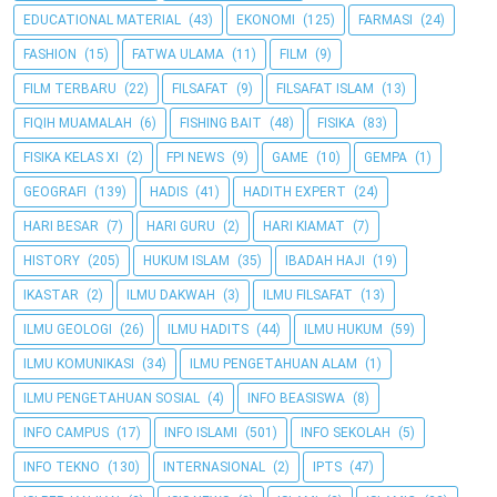
EDUCATIONAL MATERIAL
(43)
EKONOMI
(125)
FARMASI
(24)
FASHION
(15)
FATWA ULAMA
(11)
FILM
(9)
FILM TERBARU
(22)
FILSAFAT
(9)
FILSAFAT ISLAM
(13)
FIQIH MUAMALAH
(6)
FISHING BAIT
(48)
FISIKA
(83)
FISIKA KELAS XI
(2)
FPI NEWS
(9)
GAME
(10)
GEMPA
(1)
GEOGRAFI
(139)
HADIS
(41)
HADITH EXPERT
(24)
HARI BESAR
(7)
HARI GURU
(2)
HARI KIAMAT
(7)
HISTORY
(205)
HUKUM ISLAM
(35)
IBADAH HAJI
(19)
IKASTAR
(2)
ILMU DAKWAH
(3)
ILMU FILSAFAT
(13)
ILMU GEOLOGI
(26)
ILMU HADITS
(44)
ILMU HUKUM
(59)
ILMU KOMUNIKASI
(34)
ILMU PENGETAHUAN ALAM
(1)
ILMU PENGETAHUAN SOSIAL
(4)
INFO BEASISWA
(8)
INFO CAMPUS
(17)
INFO ISLAMI
(501)
INFO SEKOLAH
(5)
INFO TEKNO
(130)
INTERNASIONAL
(2)
IPTS
(47)