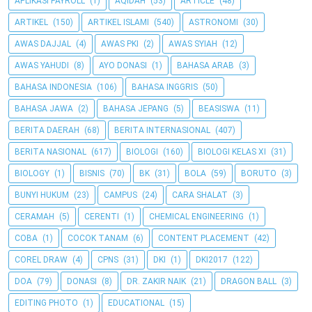
APLIKASI PAYROLL
(1)
AQIDAH
(53)
ARTICLE
(48)
ARTIKEL
(150)
ARTIKEL ISLAMI
(540)
ASTRONOMI
(30)
AWAS DAJJAL
(4)
AWAS PKI
(2)
AWAS SYIAH
(12)
AWAS YAHUDI
(8)
AYO DONASI
(1)
BAHASA ARAB
(3)
BAHASA INDONESIA
(106)
BAHASA INGGRIS
(50)
BAHASA JAWA
(2)
BAHASA JEPANG
(5)
BEASISWA
(11)
BERITA DAERAH
(68)
BERITA INTERNASIONAL
(407)
BERITA NASIONAL
(617)
BIOLOGI
(160)
BIOLOGI KELAS XI
(31)
BIOLOGY
(1)
BISNIS
(70)
BK
(31)
BOLA
(59)
BORUTO
(3)
BUNYI HUKUM
(23)
CAMPUS
(24)
CARA SHALAT
(3)
CERAMAH
(5)
CERENTI
(1)
CHEMICAL ENGINEERING
(1)
COBA
(1)
COCOK TANAM
(6)
CONTENT PLACEMENT
(42)
COREL DRAW
(4)
CPNS
(31)
DKI
(1)
DKI2017
(122)
DOA
(79)
DONASI
(8)
DR. ZAKIR NAIK
(21)
DRAGON BALL
(3)
EDITING PHOTO
(1)
EDUCATIONAL
(15)