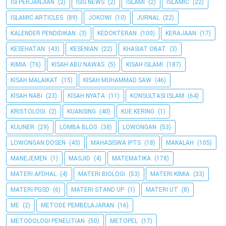
ISI PERJANJIAN
(2)
ISIS NEWS
(2)
ISLAMI
(2)
ISLAMIC
(22)
ISLAMIC ARTICLES
(89)
JOKOWI
(10)
JURNAL
(22)
KALENDER PENDIDIKAN
(3)
KEDOKTERAN
(100)
KERAJAAN
(17)
KESEHATAN
(43)
KESENIAN
(22)
KHASIAT OBAT
(3)
KIMIA
(76)
KISAH ABU NAWAS
(5)
KISAH ISLAMI
(187)
KISAH MALAIKAT
(15)
KISAH MUHAMMAD SAW
(46)
KISAH NABI
(23)
KISAH NYATA
(11)
KONSULTASI ISLAM
(64)
KRISTOLOGI
(2)
KUANSING
(40)
KUE KERING
(1)
KULINER
(29)
LOMBA BLOG
(38)
LOWONGAN
(53)
LOWONGAN DOSEN
(43)
MAHASISWA IPTS
(18)
MAKALAH
(105)
MANEJEMEN
(1)
MASJID
(4)
MATEMATIKA
(178)
MATERI AFDHAL
(4)
MATERI BIOLOGI
(53)
MATERI KIMIA
(33)
MATERI PGSD
(6)
MATERI STAND UP
(1)
MATERI UT
(8)
ME
(2)
METODE PEMBELAJARAN
(16)
METODOLOGI PENELITIAN
(50)
METOPEL
(17)