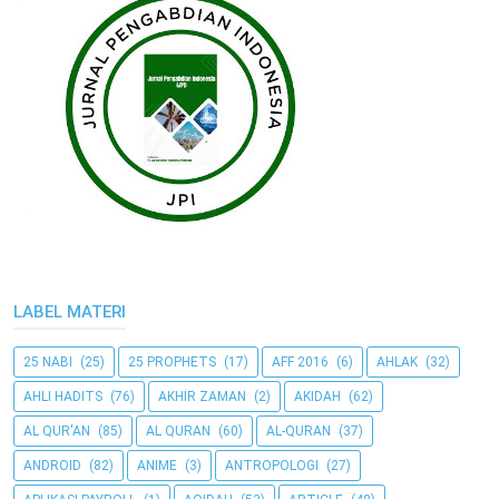
LABEL MATERI
25 NABI
(25)
25 PROPHETS
(17)
AFF 2016
(6)
AHLAK
(32)
AHLI HADITS
(76)
AKHIR ZAMAN
(2)
AKIDAH
(62)
AL QUR'AN
(85)
AL QURAN
(60)
AL-QURAN
(37)
ANDROID
(82)
ANIME
(3)
ANTROPOLOGI
(27)