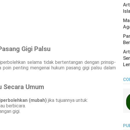
Ar
Isl
Mas
Ag
Pan
Ber
asang Gigi Palsu
Art
Sen
perbolehkan selama tidak bertentangan dengan prinsip-
Len
apa poin penting mengenai hukum pasang gigi palsu dalam
CO
su Secara Umum
iperbolehkan (mubah)
jika tujuannya untuk:
u berbicara.
ngan gigi.
PU