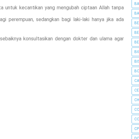
BA
ta untuk kecantikan yang mengubah ciptaan Allah tanpa
BA
gi perempuan, sedangkan bagi laki-laki hanya jika ada
BE
BE
 sebaiknya konsultasikan dengan dokter dan ulama agar
BE
BI
BI
B
C
C
CH
C
C
CP
D