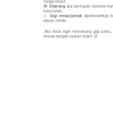
fungsi mulut.
🚫
Dilarang
jika bertujuan semata-ma
kebutuhan.
⚠
Gigi emas/perak
diperbolehkan ba
alasan medis.
Jika Anda ingin memasang gigi palsu,
sesuai dengan syariat Islam. 😊