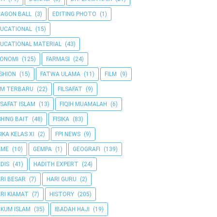
AGON BALL
(3)
EDITING PHOTO
(1)
UCATIONAL
(15)
UCATIONAL MATERIAL
(43)
KONOMI
(125)
FARMASI
(24)
SHION
(15)
FATWA ULAMA
(11)
FILM
(9)
LM TERBARU
(22)
FILSAFAT
(9)
LSAFAT ISLAM
(13)
FIQIH MUAMALAH
(6)
SHING BAIT
(48)
FISIKA
(83)
SIKA KELAS XI
(2)
FPI NEWS
(9)
AME
(10)
GEMPA
(1)
GEOGRAFI
(139)
DIS
(41)
HADITH EXPERT
(24)
RI BESAR
(7)
HARI GURU
(2)
RI KIAMAT
(7)
HISTORY
(205)
KUM ISLAM
(35)
IBADAH HAJI
(19)