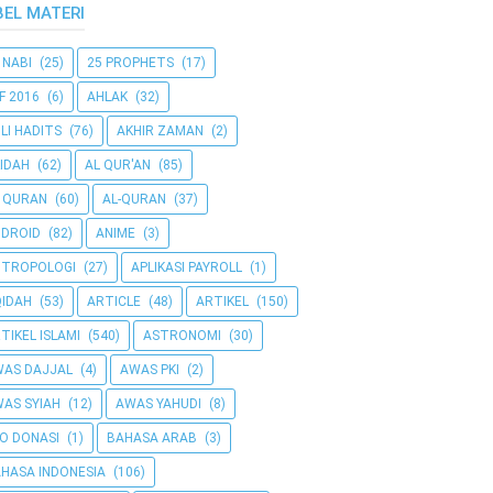
BEL MATERI
 NABI
(25)
25 PROPHETS
(17)
F 2016
(6)
AHLAK
(32)
LI HADITS
(76)
AKHIR ZAMAN
(2)
IDAH
(62)
AL QUR'AN
(85)
 QURAN
(60)
AL-QURAN
(37)
DROID
(82)
ANIME
(3)
NTROPOLOGI
(27)
APLIKASI PAYROLL
(1)
IDAH
(53)
ARTICLE
(48)
ARTIKEL
(150)
TIKEL ISLAMI
(540)
ASTRONOMI
(30)
AS DAJJAL
(4)
AWAS PKI
(2)
AS SYIAH
(12)
AWAS YAHUDI
(8)
O DONASI
(1)
BAHASA ARAB
(3)
HASA INDONESIA
(106)