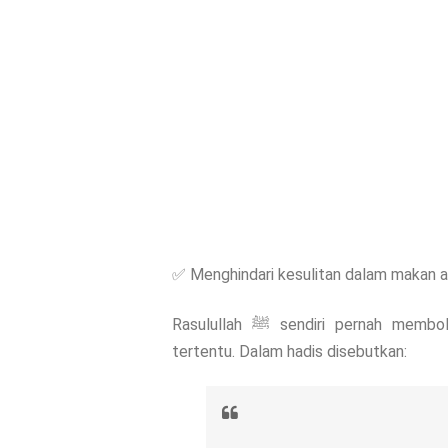
✅ Menghindari kesulitan dalam makan a
Rasulullah ﷺ sendiri pernah membolehkan seseorang menggunakan gigi palsu dari bahan
tertentu. Dalam hadis disebutkan: