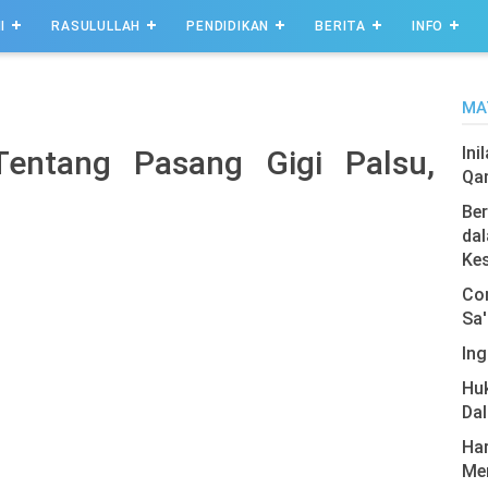
I
RASULULLAH
PENDIDIKAN
BERITA
INFO
MA
Ini
entang Pasang Gigi Palsu,
Qa
Ber
dal
Ke
Com
Sa'
Ing
Hu
Da
Har
Men