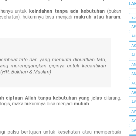
LA
 hanya untuk
keindahan tanpa ada kebutuhan
(bukan
kesehatan), hukumnya bisa menjadi
makruh atau haram
.
25
AF
AH
AK
AL
membuat tato dan yang meminta dibuatkan tato,
AN
ang merenggangkan giginya untuk kecantikan
(HR. Bukhari & Muslim)
A
AQ
AR
h ciptaan Allah tanpa kebutuhan yang jelas
dilarang.
AW
ologis, maka hukumnya bisa menjadi
mubah
.
AW
AY
BA
gi palsu bertujuan untuk kesehatan atau memperbaiki