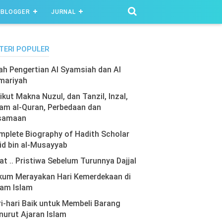
BLOGGER
JURNAL
TERI POPULER
lah Pengertian Al Syamsiah dan Al
mariyah
ikut Makna Nuzul, dan Tanzil, Inzal,
am al-Quran, Perbedaan dan
samaan
plete Biography of Hadith Scholar
id bin al-Musayyab
at .. Pristiwa Sebelum Turunnya Dajjal
kum Merayakan Hari Kemerdekaan di
lam Islam
i-hari Baik untuk Membeli Barang
urut Ajaran Islam