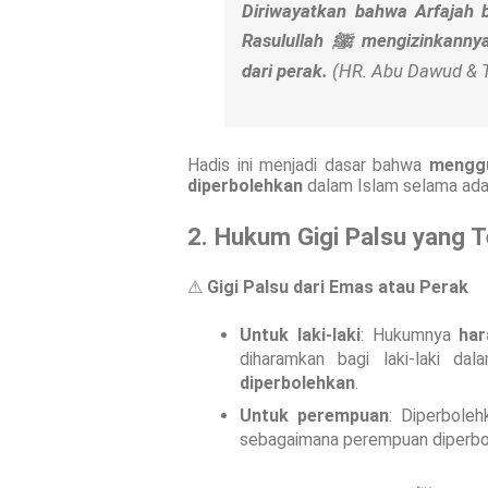
Diriwayatkan bahwa Arfajah 
Rasulullah ﷺ mengizinkannya mengganti hidungnya dengan hidung buatan
dari perak.
(HR. Abu Dawud & T
Hadis ini menjadi dasar bahwa
menggu
diperbolehkan
dalam Islam selama ada 
2. Hukum Gigi Palsu yang T
⚠
Gigi Palsu dari Emas atau Perak
Untuk laki-laki
: Hukumnya
ha
diharamkan bagi laki-laki da
diperbolehkan
.
Untuk perempuan
: Diperboleh
sebagaimana perempuan diperbo