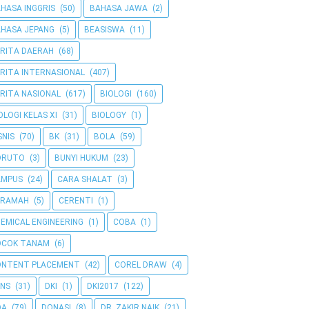
HASA INGGRIS
(50)
BAHASA JAWA
(2)
HASA JEPANG
(5)
BEASISWA
(11)
RITA DAERAH
(68)
RITA INTERNASIONAL
(407)
RITA NASIONAL
(617)
BIOLOGI
(160)
OLOGI KELAS XI
(31)
BIOLOGY
(1)
SNIS
(70)
BK
(31)
BOLA
(59)
ORUTO
(3)
BUNYI HUKUM
(23)
AMPUS
(24)
CARA SHALAT
(3)
ERAMAH
(5)
CERENTI
(1)
EMICAL ENGINEERING
(1)
COBA
(1)
OCOK TANAM
(6)
ONTENT PLACEMENT
(42)
COREL DRAW
(4)
NS
(31)
DKI
(1)
DKI2017
(122)
OA
(79)
DONASI
(8)
DR. ZAKIR NAIK
(21)