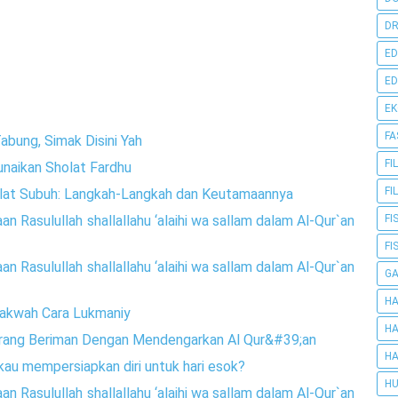
DR
ED
ED
E
FA
bung, Simak Disini Yah
FI
naikan Sholat Fardhu
FI
lat Subuh: Langkah-Langkah dan Keutamaannya
n Rasulullah shallallahu ‘alaihi wa sallam dalam Al-Qur`an
FI
FI
n Rasulullah shallallahu ‘alaihi wa sallam dalam Al-Qur`an
G
HA
dakwah Cara Lukmaniy
HA
Orang Beriman Dengan Mendengarkan Al Qur&#39;an
HA
au mempersiapkan diri untuk hari esok?
HU
n Rasulullah shallallahu ‘alaihi wa sallam dalam Al-Qur`an