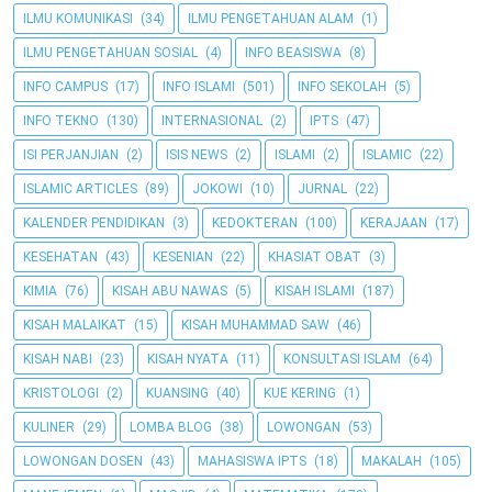
ILMU KOMUNIKASI
(34)
ILMU PENGETAHUAN ALAM
(1)
ILMU PENGETAHUAN SOSIAL
(4)
INFO BEASISWA
(8)
INFO CAMPUS
(17)
INFO ISLAMI
(501)
INFO SEKOLAH
(5)
INFO TEKNO
(130)
INTERNASIONAL
(2)
IPTS
(47)
ISI PERJANJIAN
(2)
ISIS NEWS
(2)
ISLAMI
(2)
ISLAMIC
(22)
ISLAMIC ARTICLES
(89)
JOKOWI
(10)
JURNAL
(22)
KALENDER PENDIDIKAN
(3)
KEDOKTERAN
(100)
KERAJAAN
(17)
KESEHATAN
(43)
KESENIAN
(22)
KHASIAT OBAT
(3)
KIMIA
(76)
KISAH ABU NAWAS
(5)
KISAH ISLAMI
(187)
KISAH MALAIKAT
(15)
KISAH MUHAMMAD SAW
(46)
KISAH NABI
(23)
KISAH NYATA
(11)
KONSULTASI ISLAM
(64)
KRISTOLOGI
(2)
KUANSING
(40)
KUE KERING
(1)
KULINER
(29)
LOMBA BLOG
(38)
LOWONGAN
(53)
LOWONGAN DOSEN
(43)
MAHASISWA IPTS
(18)
MAKALAH
(105)