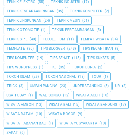
TEKNIK ELEKTRO
(55)
TEKNIK INDUSTRI
(17)
TEKNIK KENDARAAN RINGAN
(35)
TEKNIK KOMPUTER
(2)
TEKNIK LINGKUNGAN
(24)
TEKNIK MESIN
(61)
TEKNIK OTOMOTIF
(1)
TEKNIK PERTAMBANGAN
(5)
TEKNIK SIPIL
(48)
TELOLET OM
(11)
TEMPAT WISATA
(84)
TEMPLATE
(30)
TIPS BLOGGER
(243)
TIPS KECANTIKAN
(8)
TIPS KOMPUTER
(19)
TIPS SEHAT
(115)
TIPS SUKSES
(5)
TIPS WORDPRESS
(1)
TKJ
(35)
TOKOH DUNIA
(2)
TOKOH ISLAM
(29)
TOKOH NASIONAL
(18)
TOUR
(1)
TRICK
(3)
UMPAN PANCING
(23)
UNDERSTANDING
(5)
UR
(2)
USA TODAY
(1)
WALI SONGO
(12)
WISATA ACEH
(10)
WISATA AMBON
(12)
WISATA BALI
(15)
WISATA BANDUNG
(17)
WISATA BATAM
(10)
WISATA BOGOR
(9)
WISATA TABANAN BALI
(1)
WISATA YOGYAKARTA
(10)
ZAKAT
(6)