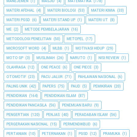
MANEJEMEN
(1)
MASJID
(4)
MATEMATIKA
(178)
MATERI AFDHAL
(4)
MATERI BIOLOGI
(53)
MATERI KIMIA
(33)
MATERI PGSD
(6)
MATERI STAND UP
(1)
MATERI UT
(8)
ME
(2)
METODE PEMBELAJARAN
(16)
METODOLOGI PENELITIAN
(50)
METOPEL
(17)
MICROSOFT WORD
(4)
MLBB
(1)
MOTIVASI HIDUP
(29)
MOTO GP
(3)
MUSLIMAH
(26)
NARUTO
(1)
NISI REVIEW
(1)
OLAHRAGA
(12)
ONE PEACE
(6)
ONE PIECE
(3)
OTOMOTIF
(23)
PACU JALUR
(71)
PAHLAWAN NASIONAL
(6)
PALING UNIK
(42)
PAPERS
(75)
PAUD
(5)
PEMIKIRAN
(20)
PENDIDIKAN
(164)
PENDIDIKAN ISLAM
(87)
PENDIDIKAN PANCASILA
(56)
PENEMUAN BARU
(9)
PENGERTIAN
(120)
PENJAS
(40)
PERADABAN ISLAM
(56)
PERGERAKAN NASIONAL
(15)
PERMENDIKBUD
(6)
PERTANIAN
(10)
PETERNAKAN
(1)
PGSD
(12)
PRAMUKA
(1)