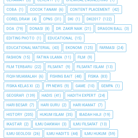
CERAMAH
(5)
CERENTI
(1)
CHEMICAL ENGINEERING
(1)
COBA
(1)
COCOK TANAM
(6)
CONTENT PLACEMENT
(42)
COREL DRAW
(4)
CPNS
(31)
DKI
(1)
DKI2017
(122)
DOA
(79)
DONASI
(8)
DR. ZAKIR NAIK
(21)
DRAGON BALL
(3)
EDITING PHOTO
(1)
EDUCATIONAL
(15)
EDUCATIONAL MATERIAL
(43)
EKONOMI
(125)
FARMASI
(24)
FASHION
(15)
FATWA ULAMA
(11)
FILM
(9)
FILM TERBARU
(22)
FILSAFAT
(9)
FILSAFAT ISLAM
(13)
FIQIH MUAMALAH
(6)
FISHING BAIT
(48)
FISIKA
(83)
FISIKA KELAS XI
(2)
FPI NEWS
(9)
GAME
(10)
GEMPA
(1)
GEOGRAFI
(139)
HADIS
(41)
HADITH EXPERT
(24)
HARI BESAR
(7)
HARI GURU
(2)
HARI KIAMAT
(7)
HISTORY
(205)
HUKUM ISLAM
(35)
IBADAH HAJI
(19)
IKASTAR
(2)
ILMU DAKWAH
(3)
ILMU FILSAFAT
(13)
ILMU GEOLOGI
(26)
ILMU HADITS
(44)
ILMU HUKUM
(59)