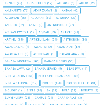
25 NABI
(25)
25 PROPHETS
(17)
AFF 2016
(6)
AHLAK
(32)
AHLI HADITS
(76)
AKHIR ZAMAN
(2)
AKIDAH
(62)
AL QUR'AN
(85)
AL QURAN
(60)
AL-QURAN
(37)
ANDROID
(82)
ANIME
(3)
ANTROPOLOGI
(27)
APLIKASI PAYROLL
(1)
AQIDAH
(53)
ARTICLE
(48)
ARTIKEL
(150)
ARTIKEL ISLAMI
(540)
ASTRONOMI
(30)
AWAS DAJJAL
(4)
AWAS PKI
(2)
AWAS SYIAH
(12)
AWAS YAHUDI
(8)
AYO DONASI
(1)
BAHASA ARAB
(3)
BAHASA INDONESIA
(106)
BAHASA INGGRIS
(50)
BAHASA JAWA
(2)
BAHASA JEPANG
(5)
BEASISWA
(11)
BERITA DAERAH
(68)
BERITA INTERNASIONAL
(407)
BERITA NASIONAL
(617)
BIOLOGI
(160)
BIOLOGI KELAS XI
(31)
BIOLOGY
(1)
BISNIS
(70)
BK
(31)
BOLA
(59)
BORUTO
(3)
BUNYI HUKUM
(23)
CAMPUS
(24)
CARA SHALAT
(3)