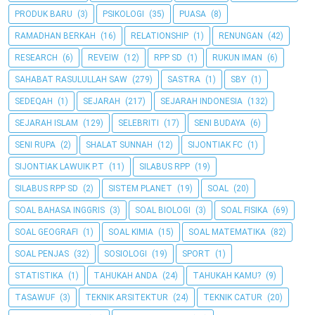
PRODUK BARU
(3)
PSIKOLOGI
(35)
PUASA
(8)
RAMADHAN BERKAH
(16)
RELATIONSHIP
(1)
RENUNGAN
(42)
RESEARCH
(6)
REVEIW
(12)
RPP SD
(1)
RUKUN IMAN
(6)
SAHABAT RASULULLAH SAW
(279)
SASTRA
(1)
SBY
(1)
SEDEQAH
(1)
SEJARAH
(217)
SEJARAH INDONESIA
(132)
SEJARAH ISLAM
(129)
SELEBRITI
(17)
SENI BUDAYA
(6)
SENI RUPA
(2)
SHALAT SUNNAH
(12)
SIJONTIAK FC
(1)
SIJONTIAK LAWUIK P.T
(11)
SILABUS RPP
(19)
SILABUS RPP SD
(2)
SISTEM PLANET
(19)
SOAL
(20)
SOAL BAHASA INGGRIS
(3)
SOAL BIOLOGI
(3)
SOAL FISIKA
(69)
SOAL GEOGRAFI
(1)
SOAL KIMIA
(15)
SOAL MATEMATIKA
(82)
SOAL PENJAS
(32)
SOSIOLOGI
(19)
SPORT
(1)
STATISTIKA
(1)
TAHUKAH ANDA
(24)
TAHUKAH KAMU?
(9)
TASAWUF
(3)
TEKNIK ARSITEKTUR
(24)
TEKNIK CATUR
(20)