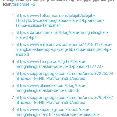
iklan.
telkomsel
+2
https://www.telkomsel.com/jelajah/jelajah-
lifestyle/5-cara-menghapus-iklan-di-hp-android-
tanpa-aplikasi-tambahan
https://datascripmall.id/blog/cara-menghilangkan-
iklan-di-hp/
https://www.antaranews.com/berita/4918017/cara-
hilangkan-iklan-pop-up-yang-tiba-tiba-muncul-di-hp-
android
https://www.tempo.co/digital/8-cara-
menghilangkan-iklan-pop-up-di-ponsel-1174737
https://support.google.com/chrome/answer/2765944
hl=id&co=GENIE.Platform%3DAndroid
https://www.bhinneka.com/blog/cara-
menghilangkan-iklan-di-hp-android/
https://support.google.com/chrome/answer/95472?
hl=id&co=GENIE.Platform%3DAndroid
https://www.kapanlagi.com/feeds/cara-
menghilangkan-notifikasi-iklan-di-hp-panduan-