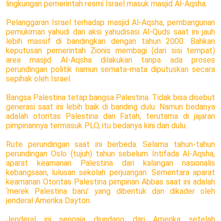
lingkungan pemerintah resmi Israel masuk masjid Al-Aqsha.
Pelanggaran Israel terhadap masjid Al-Aqsha, pembangunan
pemukiman yahudi dan aksi yahudisasi Al-Quds saat ini jauh
lebih massif di bandingkan dengan tahun 2000. Bahkan
keputusan pemerintah Zionis membagi (dari sisi tempat)
area masjid Al-Aqsha dilakukan tanpa ada proses
perundingan politik namun semata-mata diputuskan secara
sepihak oleh Israel.
Bangsa Palestina tetap bangsa Palestina. Tidak bisa disebut
generasi saat ini lebih baik di banding dulu. Namun bedanya
adalah otoritas Palestina dan Fatah, terutama di jajaran
pimpinannya termasuk PLO, itu bedanya kini dan dulu.
Rute perundingan saat ini berbeda. Selama tahun-tahun
perundingan Oslo (tujuh) tahun sebelum Intifada Al-Aqsha,
aparat keamanan Palestina dari kalangan nasionalis
kebangsaan, lulusan sekolah perjuangan. Sementara aparat
keamanan Otoritas Palestina pimpinan Abbas saat ini adalah
‘merek Palestina baru’ yang dibentuk dan dikader oleh
jenderal Amerika Dayton.
Jenderal ini sengaja diundang dari Amerika setelah