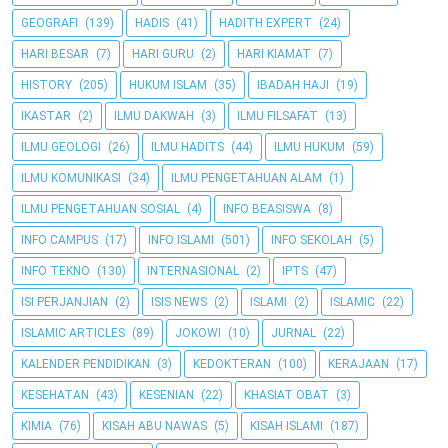
GEOGRAFI
(139)
HADIS
(41)
HADITH EXPERT
(24)
HARI BESAR
(7)
HARI GURU
(2)
HARI KIAMAT
(7)
HISTORY
(205)
HUKUM ISLAM
(35)
IBADAH HAJI
(19)
IKASTAR
(2)
ILMU DAKWAH
(3)
ILMU FILSAFAT
(13)
ILMU GEOLOGI
(26)
ILMU HADITS
(44)
ILMU HUKUM
(59)
ILMU KOMUNIKASI
(34)
ILMU PENGETAHUAN ALAM
(1)
ILMU PENGETAHUAN SOSIAL
(4)
INFO BEASISWA
(8)
INFO CAMPUS
(17)
INFO ISLAMI
(501)
INFO SEKOLAH
(5)
INFO TEKNO
(130)
INTERNASIONAL
(2)
IPTS
(47)
ISI PERJANJIAN
(2)
ISIS NEWS
(2)
ISLAMI
(2)
ISLAMIC
(22)
ISLAMIC ARTICLES
(89)
JOKOWI
(10)
JURNAL
(22)
KALENDER PENDIDIKAN
(3)
KEDOKTERAN
(100)
KERAJAAN
(17)
KESEHATAN
(43)
KESENIAN
(22)
KHASIAT OBAT
(3)
KIMIA
(76)
KISAH ABU NAWAS
(5)
KISAH ISLAMI
(187)