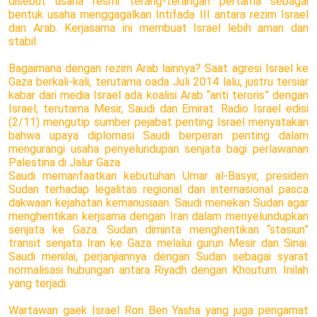
disebut usaha resmi terang-terangan pertama sebagai
bentuk usaha menggagalkan Intifada III antara rezim Israel
dan Arab. Kerjasama ini membuat Israel lebih aman dan
stabil.
Bagaimana dengan rezim Arab lainnya? Saat agresi Israel ke
Gaza berkali-kali, terutama oada Juli 2014 lalu, justru tersiar
kabar dari media Israel ada koalisi Arab “anti teroris” dengan
Israel; terutama Mesir, Saudi dan Emirat. Radio Israel edisi
(2/11) mengutip sumber pejabat penting Israel menyatakan
bahwa upaya diplomasi Saudi berperan penting dalam
mengurangi usaha penyelundupan senjata bagi perlawanan
Palestina di Jalur Gaza.
Saudi memanfaatkan kebutuhan Umar al-Basyir, presiden
Sudan terhadap legalitas regional dan internasional pasca
dakwaan kejahatan kemanusiaan. Saudi menekan Sudan agar
menghentikan kerjsama dengan Iran dalam menyelundupkan
senjata ke Gaza. Sudan diminta menghentikan “stasiun”
transit senjata Iran ke Gaza melalui gurun Mesir dan Sinai.
Saudi menilai, perjanjiannya dengan Sudan sebagai syarat
normalisasi hubungan antara Riyadh dengan Khoutum. Inilah
yang terjadi.
Wartawan gaek Israel Ron Ben Yasha yang juga pengamat