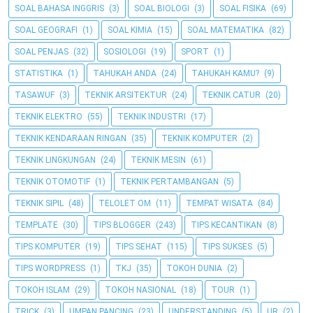
SOAL BAHASA INGGRIS
(3)
SOAL BIOLOGI
(3)
SOAL FISIKA
(69)
SOAL GEOGRAFI
(1)
SOAL KIMIA
(15)
SOAL MATEMATIKA
(82)
SOAL PENJAS
(32)
SOSIOLOGI
(19)
SPORT
(1)
STATISTIKA
(1)
TAHUKAH ANDA
(24)
TAHUKAH KAMU?
(9)
TASAWUF
(3)
TEKNIK ARSITEKTUR
(24)
TEKNIK CATUR
(20)
TEKNIK ELEKTRO
(55)
TEKNIK INDUSTRI
(17)
TEKNIK KENDARAAN RINGAN
(35)
TEKNIK KOMPUTER
(2)
TEKNIK LINGKUNGAN
(24)
TEKNIK MESIN
(61)
TEKNIK OTOMOTIF
(1)
TEKNIK PERTAMBANGAN
(5)
TEKNIK SIPIL
(48)
TELOLET OM
(11)
TEMPAT WISATA
(84)
TEMPLATE
(30)
TIPS BLOGGER
(243)
TIPS KECANTIKAN
(8)
TIPS KOMPUTER
(19)
TIPS SEHAT
(115)
TIPS SUKSES
(5)
TIPS WORDPRESS
(1)
TKJ
(35)
TOKOH DUNIA
(2)
TOKOH ISLAM
(29)
TOKOH NASIONAL
(18)
TOUR
(1)
TRICK
(3)
UMPAN PANCING
(23)
UNDERSTANDING
(5)
UR
(2)