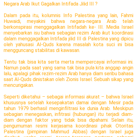
Negara Arab Ikut Gagalkan Intifada Jilid III ?
Dalam pada itu, kolumnis Info Palestina yang lain, Fahmi
Huwaidi, meyakini bahwa negara-negara Arab telah
berkonspirasi menggagalkan Intifadah ke- III. Media Israel
menyebarkan isu bahwa sebagian rezim Arab ikut koordinasi
dalam menggagalkan Intifada jilid III di Palestina yang dipicu
oleh yahusasi Al-Quds karena masalah kota suci ini bisa
mengguncang stabilitas di kawasan.
Tentu tak bisa kita serta merta mempercayai informasi ini.
Namun pada saat yang sama tak bisa pula kita anggap angin
lalu, apalagi pihak rezim-rezim Arab hanya diam seribu bahasa
saat Al-Quds dinistakan oleh Zionis Israel. Sebuah sikap yang
mencurigakan.
Seperti diketahui – sebagai informasi akurat – bahwa Israel
khususnya setelah kesepakatan damai dengan Mesir pada
tahun 1979 berhasil menginfiltrasi ke dunia Arab. Meskipun
sebagian menegaskan, infitrasi (hubungan) itu terjadi diam-
diam dengan faktor yang tidak bisa dipahami. Selain itu,
pengumuman resmi kerjasama koordinasi pihak Otoritas
Palestina (pimpinan Mahmud Abbas) dengan Israel juga