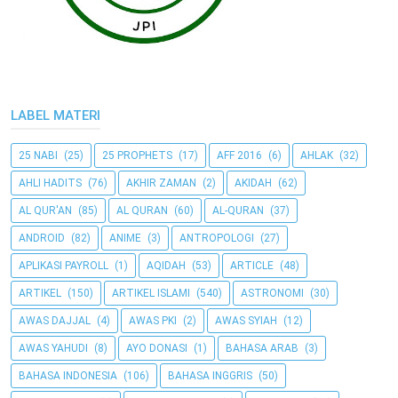
LABEL MATERI
25 NABI
(25)
25 PROPHETS
(17)
AFF 2016
(6)
AHLAK
(32)
AHLI HADITS
(76)
AKHIR ZAMAN
(2)
AKIDAH
(62)
AL QUR'AN
(85)
AL QURAN
(60)
AL-QURAN
(37)
ANDROID
(82)
ANIME
(3)
ANTROPOLOGI
(27)
APLIKASI PAYROLL
(1)
AQIDAH
(53)
ARTICLE
(48)
ARTIKEL
(150)
ARTIKEL ISLAMI
(540)
ASTRONOMI
(30)
AWAS DAJJAL
(4)
AWAS PKI
(2)
AWAS SYIAH
(12)
AWAS YAHUDI
(8)
AYO DONASI
(1)
BAHASA ARAB
(3)
BAHASA INDONESIA
(106)
BAHASA INGGRIS
(50)