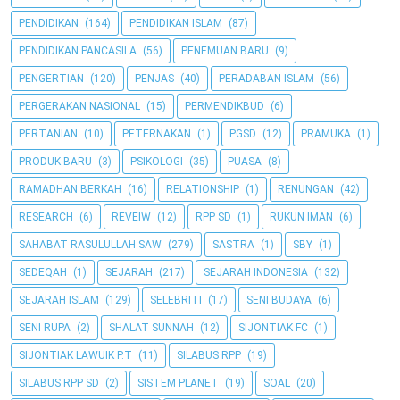
PENDIDIKAN
(164)
PENDIDIKAN ISLAM
(87)
PENDIDIKAN PANCASILA
(56)
PENEMUAN BARU
(9)
PENGERTIAN
(120)
PENJAS
(40)
PERADABAN ISLAM
(56)
PERGERAKAN NASIONAL
(15)
PERMENDIKBUD
(6)
PERTANIAN
(10)
PETERNAKAN
(1)
PGSD
(12)
PRAMUKA
(1)
PRODUK BARU
(3)
PSIKOLOGI
(35)
PUASA
(8)
RAMADHAN BERKAH
(16)
RELATIONSHIP
(1)
RENUNGAN
(42)
RESEARCH
(6)
REVEIW
(12)
RPP SD
(1)
RUKUN IMAN
(6)
SAHABAT RASULULLAH SAW
(279)
SASTRA
(1)
SBY
(1)
SEDEQAH
(1)
SEJARAH
(217)
SEJARAH INDONESIA
(132)
SEJARAH ISLAM
(129)
SELEBRITI
(17)
SENI BUDAYA
(6)
SENI RUPA
(2)
SHALAT SUNNAH
(12)
SIJONTIAK FC
(1)
SIJONTIAK LAWUIK P.T
(11)
SILABUS RPP
(19)
SILABUS RPP SD
(2)
SISTEM PLANET
(19)
SOAL
(20)