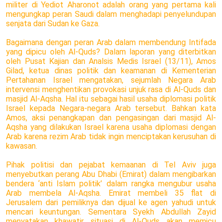
militer di Yediot Aharonot adalah orang yang pertama kali
mengungkap peran Saudi dalam menghadapi penyelundupan
senjata dari Sudan ke Gaza.
Bagaimana dengan peran Arab dalam membendung Intifada
yang dipicu oleh Al-Quds? Dalam laporan yang diterbitkan
oleh Pusat Kajian dan Analsis Medis Israel (13/11), Amos
Gilad, ketua dinas politik dan keamanan di Kementerian
Pertahanan Israel mengatakan, sejumlah Negara Arab
intervensi menghentikan provokasi unjuk rasa di Al-Quds dan
masjid Al-Aqsha. Hal itu sebagai hasil usaha diplomasi politik
Israel kepada Negara-negara Arab tersebut. Bahkan kata
Amos, aksi penangkapan dan pengasingan dari masjid Al-
Aqsha yang dilakukan Israel karena usaha diplomasi dengan
Arab karena rezim Arab tidak ingin menciptakan kerusuhan di
kawasan.
Pihak politisi dan pejabat kemaanan di Tel Aviv juga
menyebutkan perang Abu Dhabi (Emirat) dalam mengibarkan
bendera ‘anti Islam politik’ dalam rangka mengubur usaha
Arab membela Al-Aqsha. Emirat membeli 35 flat di
Jerusalem dari pemiliknya dan dijual ke agen yahudi untuk
mencari keuntungan. Sementara Syekh Abdullah Zayid
menyatakan khawatir situasi di Al-Quds akan memicu