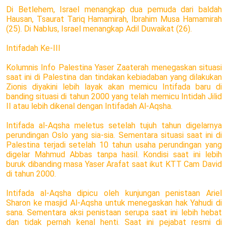
Di Betlehem, Israel menangkap dua pemuda dari baldah
Hausan, Tsaurat Tariq Hamamirah, Ibrahim Musa Hamamirah
(25). Di Nablus, Israel menangkap Adil Duwaikat (26).
Intifadah Ke-III
Kolumnis Info Palestina Yaser Zaaterah menegaskan situasi
saat ini di Palestina dan tindakan kebiadaban yang dilakukan
Zionis diyakini lebih layak akan memicu Intifada baru di
banding situasi di tahun 2000 yang telah memicu Intidah Jilid
II atau lebih dikenal dengan Intifadah Al-Aqsha.
Intifada al-Aqsha meletus setelah tujuh tahun digelarnya
perundingan Oslo yang sia-sia. Sementara situasi saat ini di
Palestina terjadi setelah 10 tahun usaha perundingan yang
digelar Mahmud Abbas tanpa hasil. Kondisi saat ini lebih
buruk dibanding masa Yaser Arafat saat ikut KTT Cam David
di tahun 2000.
Intifada al-Aqsha dipicu oleh kunjungan penistaan Ariel
Sharon ke masjid Al-Aqsha untuk menegaskan hak Yahudi di
sana. Sementara aksi penistaan serupa saat ini lebih hebat
dan tidak pernah kenal henti. Saat ini pejabat resmi di