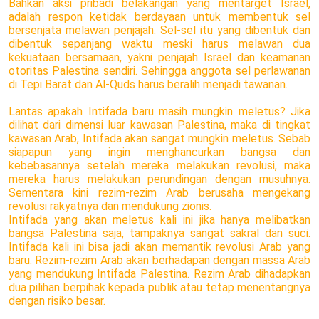
Bahkan aksi pribadi belakangan yang mentarget Israel,
adalah respon ketidak berdayaan untuk membentuk sel
bersenjata melawan penjajah. Sel-sel itu yang dibentuk dan
dibentuk sepanjang waktu meski harus melawan dua
kekuataan bersamaan, yakni penjajah Israel dan keamanan
otoritas Palestina sendiri. Sehingga anggota sel perlawanan
di Tepi Barat dan Al-Quds harus beralih menjadi tawanan.
Lantas apakah Intifada baru masih mungkin meletus? Jika
dilihat dari dimensi luar kawasan Palestina, maka di tingkat
kawasan Arab, Intifada akan sangat mungkin meletus. Sebab
siapapun yang ingin menghancurkan bangsa dan
kebebasannya setelah mereka melakukan revolusi, maka
mereka harus melakukan perundingan dengan musuhnya.
Sementara kini rezim-rezim Arab berusaha mengekang
revolusi rakyatnya dan mendukung zionis.
Intifada yang akan meletus kali ini jika hanya melibatkan
bangsa Palestina saja, tampaknya sangat sakral dan suci.
Intifada kali ini bisa jadi akan memantik revolusi Arab yang
baru. Rezim-rezim Arab akan berhadapan dengan massa Arab
yang mendukung Intifada Palestina. Rezim Arab dihadapkan
dua pilihan berpihak kepada publik atau tetap menentangnya
dengan risiko besar.