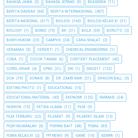
BAHASA JAWA
(2)
BAHASA JEPANG
(5)
BEASISWA
(11)
BERITA DAERAH
(68)
BERITA INTERNASIONAL
(407)
BERITA NASIONAL
(617)
BIOLOGI
(160)
BIOLOGI KELAS XI
(31)
BIOLOGY
(1)
BISNIS
(70)
BK
(31)
BOLA
(59)
BORUTO
(3)
BUNYI HUKUM
(23)
CAMPUS
(24)
CARA SHALAT
(3)
CERAMAH
(5)
CERENTI
(1)
CHEMICAL ENGINEERING
(1)
COBA
(1)
COCOK TANAM
(6)
CONTENT PLACEMENT
(42)
COREL DRAW
(4)
CPNS
(31)
DKI
(1)
DKI2017
(122)
DOA
(79)
DONASI
(8)
DR. ZAKIR NAIK
(21)
DRAGON BALL
(3)
EDITING PHOTO
(1)
EDUCATIONAL
(15)
EDUCATIONAL MATERIAL
(43)
EKONOMI
(125)
FARMASI
(24)
FASHION
(15)
FATWA ULAMA
(11)
FILM
(9)
FILM TERBARU
(22)
FILSAFAT
(9)
FILSAFAT ISLAM
(13)
FIQIH MUAMALAH
(6)
FISHING BAIT
(48)
FISIKA
(83)
FISIKA KELAS XI
(2)
FPI NEWS
(9)
GAME
(10)
GEMPA
(1)