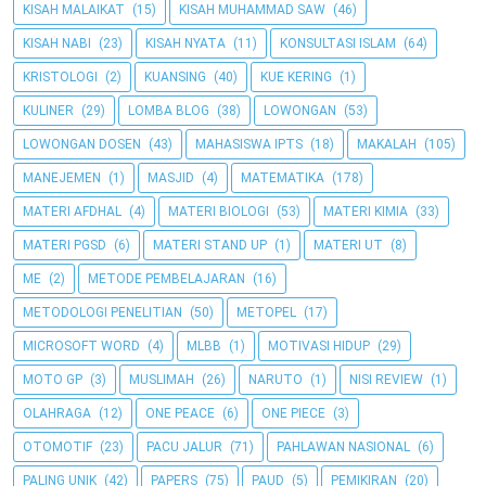
KISAH MALAIKAT
(15)
KISAH MUHAMMAD SAW
(46)
KISAH NABI
(23)
KISAH NYATA
(11)
KONSULTASI ISLAM
(64)
KRISTOLOGI
(2)
KUANSING
(40)
KUE KERING
(1)
KULINER
(29)
LOMBA BLOG
(38)
LOWONGAN
(53)
LOWONGAN DOSEN
(43)
MAHASISWA IPTS
(18)
MAKALAH
(105)
MANEJEMEN
(1)
MASJID
(4)
MATEMATIKA
(178)
MATERI AFDHAL
(4)
MATERI BIOLOGI
(53)
MATERI KIMIA
(33)
MATERI PGSD
(6)
MATERI STAND UP
(1)
MATERI UT
(8)
ME
(2)
METODE PEMBELAJARAN
(16)
METODOLOGI PENELITIAN
(50)
METOPEL
(17)
MICROSOFT WORD
(4)
MLBB
(1)
MOTIVASI HIDUP
(29)
MOTO GP
(3)
MUSLIMAH
(26)
NARUTO
(1)
NISI REVIEW
(1)
OLAHRAGA
(12)
ONE PEACE
(6)
ONE PIECE
(3)
OTOMOTIF
(23)
PACU JALUR
(71)
PAHLAWAN NASIONAL
(6)
PALING UNIK
(42)
PAPERS
(75)
PAUD
(5)
PEMIKIRAN
(20)