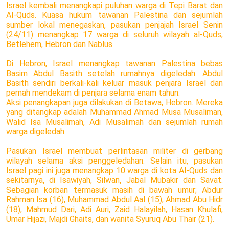
Israel kembali menangkapi puluhan warga di Tepi Barat dan
Al-Quds. Kuasa hukum tawanan Palestina dan sejumlah
sumber lokal menegaskan, pasukan penjajah Israel Senin
(24/11) menangkap 17 warga di seluruh wilayah al-Quds,
Betlehem, Hebron dan Nablus.
Di Hebron, Israel menangkap tawanan Palestina bebas
Basim Abdul Basith setelah rumahnya digeledah. Abdul
Basith sendiri berkali-kali keluar masuk penjara Israel dan
pernah mendekam di penjara selama enam tahun.
Aksi penangkapan juga dilakukan di Betawa, Hebron. Mereka
yang ditangkap adalah Muhammad Ahmad Musa Musaliman,
Walid Isa Musalimah, Adi Musalimah dan sejumlah rumah
warga digeledah.
Pasukan Israel membuat perlintasan militer di gerbang
wilayah selama aksi penggeledahan. Selain itu, pasukan
Israel pagi ini juga menangkap 10 warga di kota Al-Quds dan
sekitarnya, di Isawiyah, Silwan, Jabal Mubakir dan Savat.
Sebagian korban termasuk masih di bawah umur; Abdur
Rahman Isa (16), Muhammad Abdul Aal (15), Ahmad Abu Hidr
(18), Mahmud Dari, Adi Auri, Zaid Halayilah, Hasan Khulafi,
Umar Hijazi, Majdi Ghaits, dan wanita Syuruq Abu Thair (21).