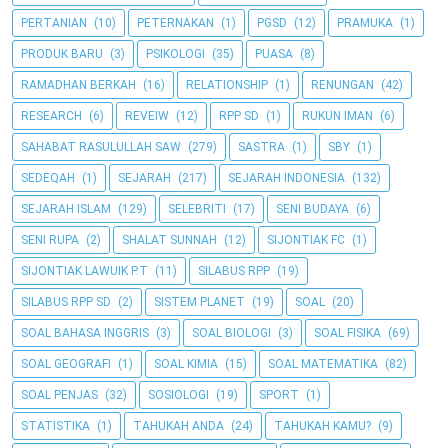
PERTANIAN
(10)
PETERNAKAN
(1)
PGSD
(12)
PRAMUKA
(1)
PRODUK BARU
(3)
PSIKOLOGI
(35)
PUASA
(8)
RAMADHAN BERKAH
(16)
RELATIONSHIP
(1)
RENUNGAN
(42)
RESEARCH
(6)
REVEIW
(12)
RPP SD
(1)
RUKUN IMAN
(6)
SAHABAT RASULULLAH SAW
(279)
SASTRA
(1)
SBY
(1)
SEDEQAH
(1)
SEJARAH
(217)
SEJARAH INDONESIA
(132)
SEJARAH ISLAM
(129)
SELEBRITI
(17)
SENI BUDAYA
(6)
SENI RUPA
(2)
SHALAT SUNNAH
(12)
SIJONTIAK FC
(1)
SIJONTIAK LAWUIK P.T
(11)
SILABUS RPP
(19)
SILABUS RPP SD
(2)
SISTEM PLANET
(19)
SOAL
(20)
SOAL BAHASA INGGRIS
(3)
SOAL BIOLOGI
(3)
SOAL FISIKA
(69)
SOAL GEOGRAFI
(1)
SOAL KIMIA
(15)
SOAL MATEMATIKA
(82)
SOAL PENJAS
(32)
SOSIOLOGI
(19)
SPORT
(1)
STATISTIKA
(1)
TAHUKAH ANDA
(24)
TAHUKAH KAMU?
(9)