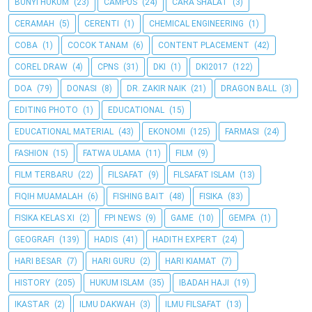
BUNYI HUKUM
(23)
CAMPUS
(24)
CARA SHALAT
(3)
CERAMAH
(5)
CERENTI
(1)
CHEMICAL ENGINEERING
(1)
COBA
(1)
COCOK TANAM
(6)
CONTENT PLACEMENT
(42)
COREL DRAW
(4)
CPNS
(31)
DKI
(1)
DKI2017
(122)
DOA
(79)
DONASI
(8)
DR. ZAKIR NAIK
(21)
DRAGON BALL
(3)
EDITING PHOTO
(1)
EDUCATIONAL
(15)
EDUCATIONAL MATERIAL
(43)
EKONOMI
(125)
FARMASI
(24)
FASHION
(15)
FATWA ULAMA
(11)
FILM
(9)
FILM TERBARU
(22)
FILSAFAT
(9)
FILSAFAT ISLAM
(13)
FIQIH MUAMALAH
(6)
FISHING BAIT
(48)
FISIKA
(83)
FISIKA KELAS XI
(2)
FPI NEWS
(9)
GAME
(10)
GEMPA
(1)
GEOGRAFI
(139)
HADIS
(41)
HADITH EXPERT
(24)
HARI BESAR
(7)
HARI GURU
(2)
HARI KIAMAT
(7)
HISTORY
(205)
HUKUM ISLAM
(35)
IBADAH HAJI
(19)
IKASTAR
(2)
ILMU DAKWAH
(3)
ILMU FILSAFAT
(13)