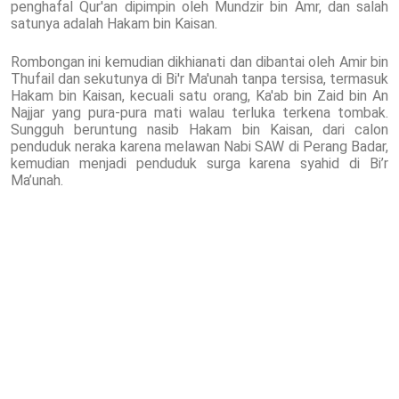
penghafal Qur'an dipimpin oleh Mundzir bin Amr, dan salah
satunya adalah Hakam bin Kaisan.
Rombongan ini kemudian dikhianati dan dibantai oleh Amir bin
Thufail dan sekutunya di Bi'r Ma'unah tanpa tersisa, termasuk
Hakam bin Kaisan, kecuali satu orang, Ka'ab bin Zaid bin An
Najjar yang pura-pura mati walau terluka terkena tombak.
Sungguh beruntung nasib Hakam bin Kaisan, dari calon
penduduk neraka karena melawan Nabi SAW di Perang Badar,
kemudian menjadi penduduk surga karena syahid di Bi’r
Ma’unah.