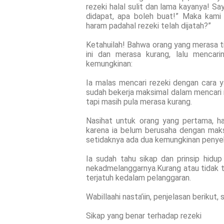
rezeki halal sulit dan lama kayanya! S
didapat, apa boleh buat!” Maka kam
haram padahal rezeki telah dijatah?”
Ketahuilah! Bahwa orang yang merasa t
ini dan merasa kurang, lalu mencari
kemungkinan:
Ia malas mencari rezeki dengan cara y
sudah bekerja maksimal dalam mencari r
tapi masih pula merasa kurang.
Nasihat untuk orang yang pertama, ha
karena ia belum berusaha dengan mak
setidaknya ada dua kemungkinan penye
Ia sudah tahu sikap dan prinsip hidu
nekadmelanggarnya.Kurang atau tidak ta
terjatuh kedalam pelanggaran.
Wabillaahi nasta’iin, penjelasan berikut
Sikap yang benar terhadap rezeki