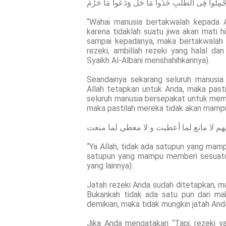
جْمِلُوا فِى الطَّلَبِ خُذُوا مَا حَلَّ وَدَعُوا مَا حَرُمَ
“Wahai manusia bertakwalah kepada Al
karena tidaklah suatu jiwa akan mati h
sampai kepadanya, maka bertakwalah k
rezeki, ambillah rezeki yang halal da
Syaikh Al-Albani menshahihkannya).
Seandainya sekarang seluruh manusia
Allah tetapkan untuk Anda, maka pasti
seluruh manusia bersepakat untuk memb
maka pastilah mereka tidak akan mamp
لهم لا مانع لما أعطيت و لا معطي لما منعت
“Ya Allah, tidak ada satupun yang mam
satupun yang mampu memberi sesuatu 
yang lainnya).
Jatah rezeki Anda sudah ditetapkan, m
Bukankah tidak ada satu pun dari ma
demikian, maka tidak mungkin jatah An
Jika Anda mengatakan “Tapi, rezeki ya