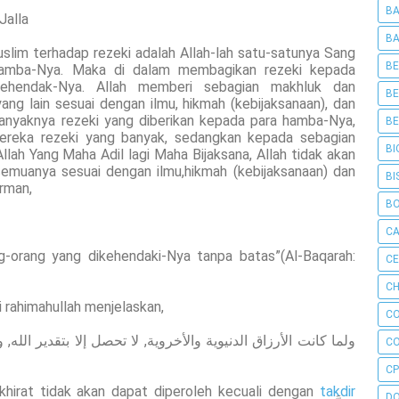
BA
Jalla
BA
muslim terhadap rezeki adalah Allah-lah satu-satunya Sang
BE
hamba-Nya. Maka di dalam membagikan rezeki kepada
ehendak-Nya. Allah memberi sebagian makhluk dan
BE
g lain sesuai dengan ilmu, hikmah (kebijaksanaan), dan
banyaknya rezeki yang diberikan kepada para hamba-Nya,
BE
ereka rezeki yang banyak, sedangkan kepada sebagian
BI
Allah Yang Maha Adil lagi Maha Bijaksana, Allah tidak akan
emuanya sesuai dengan ilmu,hikmah (kebijaksanaan) dan
BI
irman,
B
C
g-orang yang dikehendaki-Nya tanpa batas”(Al-Baqarah:
C
CH
 rahimahullah menjelaskan,
C
ولما كانت الأرزاق الدنيوية والأخروية, لا تحصل إلا بتقدير الله, ولن
C
CP
akhirat tidak akan dapat diperoleh kecuali dengan
takdir
D