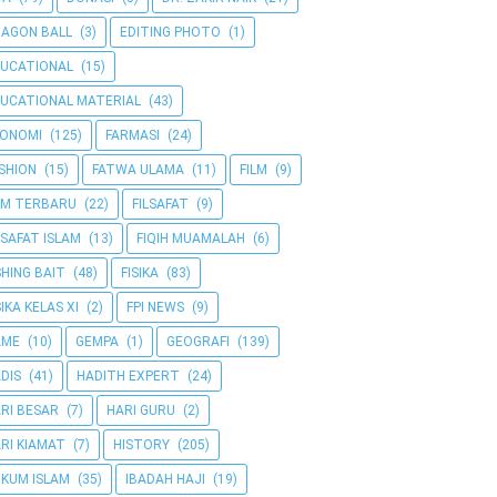
AGON BALL
(3)
EDITING PHOTO
(1)
UCATIONAL
(15)
UCATIONAL MATERIAL
(43)
KONOMI
(125)
FARMASI
(24)
SHION
(15)
FATWA ULAMA
(11)
FILM
(9)
LM TERBARU
(22)
FILSAFAT
(9)
LSAFAT ISLAM
(13)
FIQIH MUAMALAH
(6)
SHING BAIT
(48)
FISIKA
(83)
SIKA KELAS XI
(2)
FPI NEWS
(9)
AME
(10)
GEMPA
(1)
GEOGRAFI
(139)
DIS
(41)
HADITH EXPERT
(24)
RI BESAR
(7)
HARI GURU
(2)
RI KIAMAT
(7)
HISTORY
(205)
KUM ISLAM
(35)
IBADAH HAJI
(19)