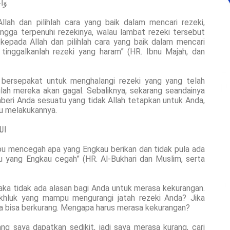
وَأَ
lah dan pilihlah cara yang baik dalam mencari rezeki,
ingga terpenuhi rezekinya, walau lambat rezeki tersebut
epada Allah dan pilihlah cara yang baik dalam mencari
n tinggalkanlah rezeki yang haram” (HR. Ibnu Majah, dan
 bersepakat untuk menghalangi rezeki yang yang telah
lah mereka akan gagal. Sebaliknya, sekarang seandainya
eri Anda sesuatu yang tidak Allah tetapkan untuk Anda,
u melakukannya.
ال
pu mencegah apa yang Engkau berikan dan tidak pula ada
yang Engkau cegah” (HR. Al-Bukhari dan Muslim, serta
aka tidak ada alasan bagi Anda untuk merasa kekurangan.
khluk yang mampu mengurangi jatah rezeki Anda? Jika
da bisa berkurang. Mengapa harus merasa kekurangan?
ng saya dapatkan sedikit, jadi saya merasa kurang, cari