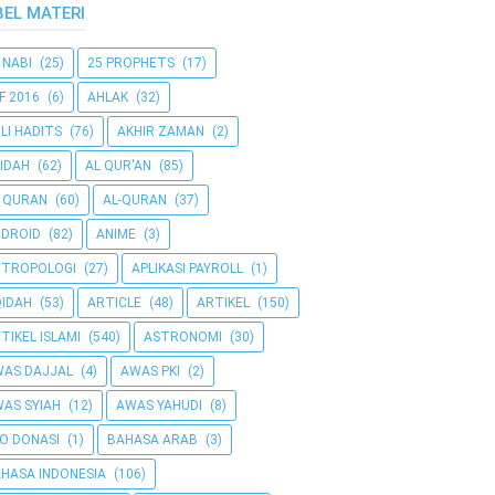
BEL MATERI
 NABI
(25)
25 PROPHETS
(17)
F 2016
(6)
AHLAK
(32)
LI HADITS
(76)
AKHIR ZAMAN
(2)
IDAH
(62)
AL QUR'AN
(85)
 QURAN
(60)
AL-QURAN
(37)
DROID
(82)
ANIME
(3)
NTROPOLOGI
(27)
APLIKASI PAYROLL
(1)
IDAH
(53)
ARTICLE
(48)
ARTIKEL
(150)
TIKEL ISLAMI
(540)
ASTRONOMI
(30)
AS DAJJAL
(4)
AWAS PKI
(2)
AS SYIAH
(12)
AWAS YAHUDI
(8)
O DONASI
(1)
BAHASA ARAB
(3)
HASA INDONESIA
(106)