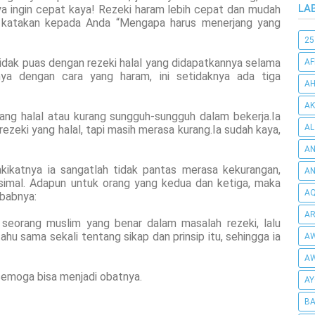
LA
aya ingin cepat kaya! Rezeki haram lebih cepat dan mudah
i katakan kepada Anda “Mengapa harus menerjang yang
25
idak puas dengan rezeki halal yang didapatkannya selama
AF
nya dengan cara yang haram, ini setidaknya ada tiga
AH
AK
ang halal atau kurang sungguh-sungguh dalam bekerja.Ia
AL
ezeki yang halal, tapi masih merasa kurang.Ia sudah kaya,
AN
kikatnya ia sangatlah tidak pantas merasa kekurangan,
A
simal. Adapun untuk orang yang kedua dan ketiga, maka
AQ
babnya:
AR
p seorang muslim yang benar dalam masalah rezeki, lalu
hu sama sekali tentang sikap dan prinsip itu, sehingga ia
AW
AW
, semoga bisa menjadi obatnya.
AY
BA