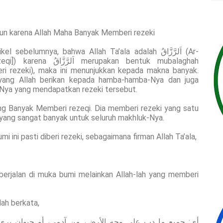
un karena Allah Maha Banyak Memberi rezeki
elumnya, bahwa Allah Ta’ala adalah اَلرَّزَّاقُ (Ar-
upakan bentuk mubalaghah
 yang Allah berikan kepada hamba-hamba-Nya dan juga
ya yang mendapatkan rezeki tersebut.
 yang sangat banyak untuk seluruh makhluk-Nya.
i ini pasti diberi rezeki, sebagaimana firman Allah Ta’ala,
berjalan di muka bumi melainkan Allah-lah yang memberi
ah berkata,
أي: جميع ما دب على وجه الأرض، من آدمي، أو حيوان بري أ