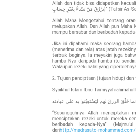
Allah dan tidak bisa didapatkan kecuali de
يَرْزُقُ مَنْ يَشَاءُ بِغَيْرِ حِسَابٍ}
Allah Maha Mengetahui tentang oran
melupakan Allah. Dan Allah pun Maha Me
mampu bersabar dan beribadah kepada
Jika ini dipahami, maka seorang hamba
(menerima dan rela) atas jatah rezekiny
terbaik baginya. Ia meyakini juga bahw
hamba-Nya daripada hamba itu sendiri
Walaupun rezeki halal yang diperolehnya 
2. Tujuan penciptaan (tujuan hidup) dan
Syaikhul Islam Ibnu Taimiyyahrahimahull
وإنما خَلَقَ الرزقَ لهم ليَسْتَعِيُنوا به على عبادته
“Sesungguhnya Allah menciptakan m
menciptakan rezeki untuk mereka se
beribadah kepada-Nya” (Majmu’
dari
http://madrasato-mohammed.com/