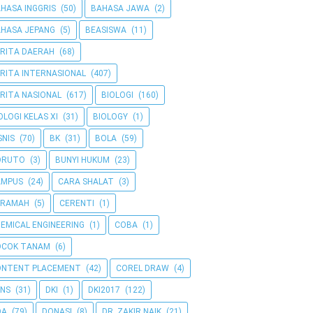
HASA INGGRIS
(50)
BAHASA JAWA
(2)
HASA JEPANG
(5)
BEASISWA
(11)
RITA DAERAH
(68)
RITA INTERNASIONAL
(407)
RITA NASIONAL
(617)
BIOLOGI
(160)
OLOGI KELAS XI
(31)
BIOLOGY
(1)
SNIS
(70)
BK
(31)
BOLA
(59)
ORUTO
(3)
BUNYI HUKUM
(23)
AMPUS
(24)
CARA SHALAT
(3)
ERAMAH
(5)
CERENTI
(1)
EMICAL ENGINEERING
(1)
COBA
(1)
OCOK TANAM
(6)
ONTENT PLACEMENT
(42)
COREL DRAW
(4)
NS
(31)
DKI
(1)
DKI2017
(122)
OA
(79)
DONASI
(8)
DR. ZAKIR NAIK
(21)