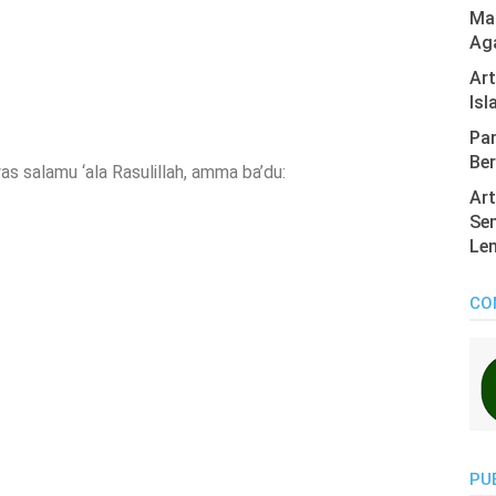
Mas
Ag
Ar
Isl
Pan
Ber
as salamu ‘ala Rasulillah, amma ba’du:
Art
Sen
Len
CO
PU