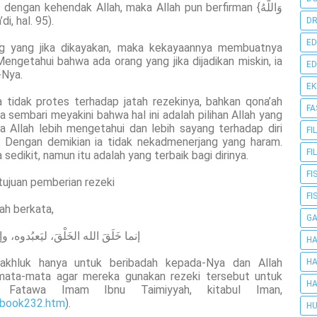
ngan kehendak Allah, maka Allah pun berfirman {وَاللَّهُ
” (Tafsir As-Sa’di, hal. 95).
DR
ED
g yang jika dikayakan, maka kekayaannya membuatnya
ngetahui bahwa ada orang yang jika dijadikan miskin, ia
ED
-Nya.
E
 tidak protes terhadap jatah rezekinya, bahkan qona’ah
FA
a sembari meyakini bahwa hal ini adalah pilihan Allah yang
a Allah lebih mengetahui dan lebih sayang terhadap diri
FI
. Dengan demikian ia tidak nekadmenerjang yang haram.
FI
sedikit, namun itu adalah yang terbaik bagi dirinya.
FI
 tujuan pemberian rezeki
FI
ah berkata,
G
إنما خَلَقَ الله الخَلْقَ، ليَعبُدوه، 
HA
akhluk hanya untuk beribadah kepada-Nya dan Allah
HA
mata-mata agar mereka gunakan rezeki tersebut untuk
HA
ul Fatawa Imam Ibnu Taimiyyah, kitabul Iman,
book232.htm
).
HU