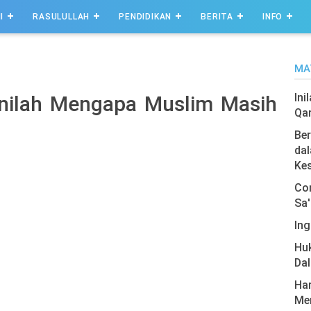
I
RASULULLAH
PENDIDIKAN
BERITA
INFO
MA
Ini
Inilah Mengapa Muslim Masih
Qa
Ber
dal
Ke
Com
Sa'
Ing
Hu
Da
Har
Men