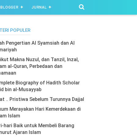
BLOGGER
JURNAL
TERI POPULER
lah Pengertian Al Syamsiah dan Al
mariyah
ikut Makna Nuzul, dan Tanzil, Inzal,
am al-Quran, Perbedaan dan
samaan
plete Biography of Hadith Scholar
id bin al-Musayyab
at .. Pristiwa Sebelum Turunnya Dajjal
kum Merayakan Hari Kemerdekaan di
lam Islam
i-hari Baik untuk Membeli Barang
urut Ajaran Islam