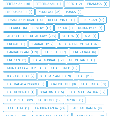
PERTANIAN
(10)
PETERNAKAN
(1)
PGSD
(12)
PRAMUKA
(1)
PRODUK BARU
(3)
PSIKOLOGI
(35)
PUASA
(8)
RAMADHAN BERKAH
(16)
RELATIONSHIP
(1)
RENUNGAN
(42)
RESEARCH
(6)
REVEIW
(12)
RPP SD
(1)
RUKUN IMAN
(6)
SAHABAT RASULULLAH SAW
(279)
SASTRA
(1)
SBY
(1)
SEDEQAH
(1)
SEJARAH
(217)
SEJARAH INDONESIA
(132)
SEJARAH ISLAM
(129)
SELEBRITI
(17)
SENI BUDAYA
(6)
SENI RUPA
(2)
SHALAT SUNNAH
(12)
SIJONTIAK FC
(1)
SIJONTIAK LAWUIK P.T
(11)
SILABUS RPP
(19)
SILABUS RPP SD
(2)
SISTEM PLANET
(19)
SOAL
(20)
SOAL BAHASA INGGRIS
(3)
SOAL BIOLOGI
(3)
SOAL FISIKA
(69)
SOAL GEOGRAFI
(1)
SOAL KIMIA
(15)
SOAL MATEMATIKA
(82)
SOAL PENJAS
(32)
SOSIOLOGI
(19)
SPORT
(1)
STATISTIKA
(1)
TAHUKAH ANDA
(24)
TAHUKAH KAMU?
(9)