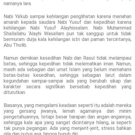
namanya lara.
Nabi Ya’kub sampai kehilangan penglihatan karena menahan
amarah kepada saudara Nabi Yusuf dan kepedihan karena
kehilangan Nabi Yusuf Alayhissalam. Nabi Muhammad
Shallallahu ‘Alayhi Wasallam pun tak sanggup untuk tidak
bermuram durja kala kehilangan istri dan paman tercintanya,
Abu Tholib.
Namun demikian kesedihan Nabi dan Rasul tidak melampaui
batas, sehingga kepedihan tidak melemahkan iman. Namun,
masih ada sebagian dari umat Islam yang belum memahami
batas-batas kesedihan, sehingga sebagian larut dalam
kegundahan sampai-sampai ada yang berubah sikap dan
karakter secara signifikan bersebab kepedihan yang
diturutkan.
Biasanya, yang mengalami keadaan seperti itu adalah mereka
yang gersang jiwanya, lemah agamanya dan minim
pengetahuannya, tetapi besar harapan dan angan-angannya,
sehingga kala apa yang sangat dicintainya hilang, ia seperti
tak punya pegangan. Ada yang menjerit-jerit, stress bahkan
gila dan putus asa, hingga bunuh diri.