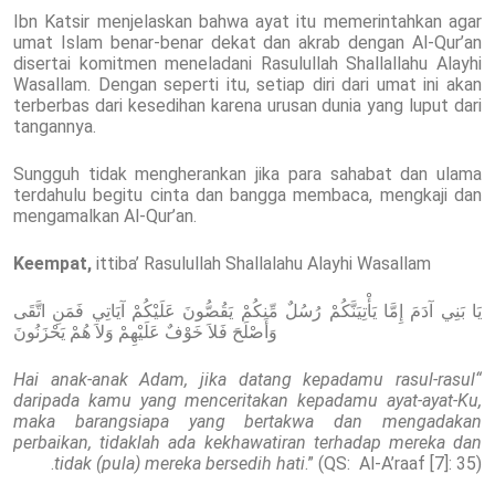
Ibn Katsir menjelaskan bahwa ayat itu memerintahkan agar
umat Islam benar-benar dekat dan akrab dengan Al-Qur’an
disertai komitmen meneladani Rasulullah Shallallahu Alayhi
Wasallam. Dengan seperti itu, setiap diri dari umat ini akan
terberbas dari kesedihan karena urusan dunia yang luput dari
tangannya.
Sungguh tidak mengherankan jika para sahabat dan ulama
terdahulu begitu cinta dan bangga membaca, mengkaji dan
mengamalkan Al-Qur’an.
Keempat,
ittiba’ Rasulullah Shallalahu Alayhi Wasallam
يَا بَنِي آدَمَ إِمَّا يَأْتِيَنَّكُمْ رُسُلٌ مِّنكُمْ يَقُصُّونَ عَلَيْكُمْ آيَاتِي فَمَنِ اتَّقَى
وَأَصْلَحَ فَلاَ خَوْفٌ عَلَيْهِمْ وَلاَ هُمْ يَحْزَنُونَ
“Hai anak-anak Adam, jika datang kepadamu rasul-rasul
daripada kamu yang menceritakan kepadamu ayat-ayat-Ku,
maka barangsiapa yang bertakwa dan mengadakan
perbaikan, tidaklah ada kekhawatiran terhadap mereka dan
tidak (pula) mereka bersedih hati
.” (QS: Al-A’raaf [7]: 35).