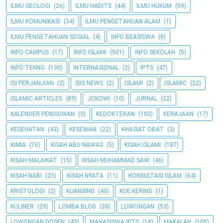
ILMU GEOLOGI
(26)
ILMU HADITS
(44)
ILMU HUKUM
(59)
ILMU KOMUNIKASI
(34)
ILMU PENGETAHUAN ALAM
(1)
ILMU PENGETAHUAN SOSIAL
(4)
INFO BEASISWA
(8)
INFO CAMPUS
(17)
INFO ISLAMI
(501)
INFO SEKOLAH
(5)
INFO TEKNO
(130)
INTERNASIONAL
(2)
IPTS
(47)
ISI PERJANJIAN
(2)
ISIS NEWS
(2)
ISLAMI
(2)
ISLAMIC
(22)
ISLAMIC ARTICLES
(89)
JOKOWI
(10)
JURNAL
(22)
KALENDER PENDIDIKAN
(3)
KEDOKTERAN
(100)
KERAJAAN
(17)
KESEHATAN
(43)
KESENIAN
(22)
KHASIAT OBAT
(3)
KIMIA
(76)
KISAH ABU NAWAS
(5)
KISAH ISLAMI
(187)
KISAH MALAIKAT
(15)
KISAH MUHAMMAD SAW
(46)
KISAH NABI
(23)
KISAH NYATA
(11)
KONSULTASI ISLAM
(64)
KRISTOLOGI
(2)
KUANSING
(40)
KUE KERING
(1)
KULINER
(29)
LOMBA BLOG
(38)
LOWONGAN
(53)
LOWONGAN DOSEN
(43)
MAHASISWA IPTS
(18)
MAKALAH
(105)