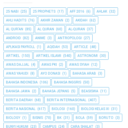
25 NABI
(25)
25 PROPHETS
(17)
AFF 2016
(6)
AHLAK
(32)
AHLI HADITS
(76)
AKHIR ZAMAN
(2)
AKIDAH
(62)
AL QUR'AN
(85)
AL QURAN
(60)
AL-QURAN
(37)
ANDROID
(82)
ANIME
(3)
ANTROPOLOGI
(27)
APLIKASI PAYROLL
(1)
AQIDAH
(53)
ARTICLE
(48)
ARTIKEL
(150)
ARTIKEL ISLAMI
(540)
ASTRONOMI
(30)
AWAS DAJJAL
(4)
AWAS PKI
(2)
AWAS SYIAH
(12)
AWAS YAHUDI
(8)
AYO DONASI
(1)
BAHASA ARAB
(3)
BAHASA INDONESIA
(106)
BAHASA INGGRIS
(50)
BAHASA JAWA
(2)
BAHASA JEPANG
(5)
BEASISWA
(11)
BERITA DAERAH
(68)
BERITA INTERNASIONAL
(407)
BERITA NASIONAL
(617)
BIOLOGI
(160)
BIOLOGI KELAS XI
(31)
BIOLOGY
(1)
BISNIS
(70)
BK
(31)
BOLA
(59)
BORUTO
(3)
BUNYI HUKUM
(23)
CAMPUS
(24)
CARA SHALAT
(3)