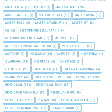
MANEJEMEN
(1)
MASJID
(4)
MATEMATIKA
(178)
MATERI AFDHAL
(4)
MATERI BIOLOGI
(53)
MATERI KIMIA
(33)
MATERI PGSD
(6)
MATERI STAND UP
(1)
MATERI UT
(8)
ME
(2)
METODE PEMBELAJARAN
(16)
METODOLOGI PENELITIAN
(50)
METOPEL
(17)
MICROSOFT WORD
(4)
MLBB
(1)
MOTIVASI HIDUP
(29)
MOTO GP
(3)
MUSLIMAH
(26)
NARUTO
(1)
NISI REVIEW
(1)
OLAHRAGA
(12)
ONE PEACE
(6)
ONE PIECE
(3)
OTOMOTIF
(23)
PACU JALUR
(71)
PAHLAWAN NASIONAL
(6)
PALING UNIK
(42)
PAPERS
(75)
PAUD
(5)
PEMIKIRAN
(20)
PENDIDIKAN
(164)
PENDIDIKAN ISLAM
(87)
PENDIDIKAN PANCASILA
(56)
PENEMUAN BARU
(9)
PENGERTIAN
(120)
PENJAS
(40)
PERADABAN ISLAM
(56)
PERGERAKAN NASIONAL
(15)
PERMENDIKBUD
(6)