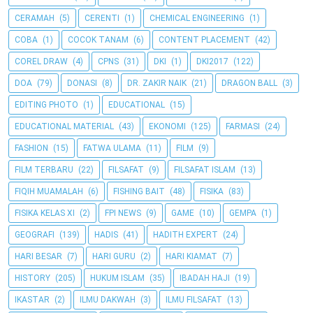
CERAMAH
(5)
CERENTI
(1)
CHEMICAL ENGINEERING
(1)
COBA
(1)
COCOK TANAM
(6)
CONTENT PLACEMENT
(42)
COREL DRAW
(4)
CPNS
(31)
DKI
(1)
DKI2017
(122)
DOA
(79)
DONASI
(8)
DR. ZAKIR NAIK
(21)
DRAGON BALL
(3)
EDITING PHOTO
(1)
EDUCATIONAL
(15)
EDUCATIONAL MATERIAL
(43)
EKONOMI
(125)
FARMASI
(24)
FASHION
(15)
FATWA ULAMA
(11)
FILM
(9)
FILM TERBARU
(22)
FILSAFAT
(9)
FILSAFAT ISLAM
(13)
FIQIH MUAMALAH
(6)
FISHING BAIT
(48)
FISIKA
(83)
FISIKA KELAS XI
(2)
FPI NEWS
(9)
GAME
(10)
GEMPA
(1)
GEOGRAFI
(139)
HADIS
(41)
HADITH EXPERT
(24)
HARI BESAR
(7)
HARI GURU
(2)
HARI KIAMAT
(7)
HISTORY
(205)
HUKUM ISLAM
(35)
IBADAH HAJI
(19)
IKASTAR
(2)
ILMU DAKWAH
(3)
ILMU FILSAFAT
(13)