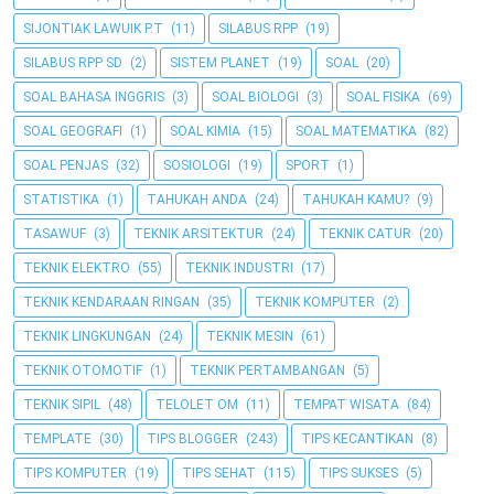
SIJONTIAK LAWUIK P.T
(11)
SILABUS RPP
(19)
SILABUS RPP SD
(2)
SISTEM PLANET
(19)
SOAL
(20)
SOAL BAHASA INGGRIS
(3)
SOAL BIOLOGI
(3)
SOAL FISIKA
(69)
SOAL GEOGRAFI
(1)
SOAL KIMIA
(15)
SOAL MATEMATIKA
(82)
SOAL PENJAS
(32)
SOSIOLOGI
(19)
SPORT
(1)
STATISTIKA
(1)
TAHUKAH ANDA
(24)
TAHUKAH KAMU?
(9)
TASAWUF
(3)
TEKNIK ARSITEKTUR
(24)
TEKNIK CATUR
(20)
TEKNIK ELEKTRO
(55)
TEKNIK INDUSTRI
(17)
TEKNIK KENDARAAN RINGAN
(35)
TEKNIK KOMPUTER
(2)
TEKNIK LINGKUNGAN
(24)
TEKNIK MESIN
(61)
TEKNIK OTOMOTIF
(1)
TEKNIK PERTAMBANGAN
(5)
TEKNIK SIPIL
(48)
TELOLET OM
(11)
TEMPAT WISATA
(84)
TEMPLATE
(30)
TIPS BLOGGER
(243)
TIPS KECANTIKAN
(8)
TIPS KOMPUTER
(19)
TIPS SEHAT
(115)
TIPS SUKSES
(5)