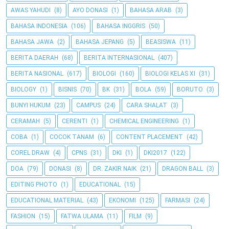
AWAS YAHUDI
(8)
AYO DONASI
(1)
BAHASA ARAB
(3)
BAHASA INDONESIA
(106)
BAHASA INGGRIS
(50)
BAHASA JAWA
(2)
BAHASA JEPANG
(5)
BEASISWA
(11)
BERITA DAERAH
(68)
BERITA INTERNASIONAL
(407)
BERITA NASIONAL
(617)
BIOLOGI
(160)
BIOLOGI KELAS XI
(31)
BIOLOGY
(1)
BISNIS
(70)
BK
(31)
BOLA
(59)
BORUTO
(3)
BUNYI HUKUM
(23)
CAMPUS
(24)
CARA SHALAT
(3)
CERAMAH
(5)
CERENTI
(1)
CHEMICAL ENGINEERING
(1)
COBA
(1)
COCOK TANAM
(6)
CONTENT PLACEMENT
(42)
COREL DRAW
(4)
CPNS
(31)
DKI
(1)
DKI2017
(122)
DOA
(79)
DONASI
(8)
DR. ZAKIR NAIK
(21)
DRAGON BALL
(3)
EDITING PHOTO
(1)
EDUCATIONAL
(15)
EDUCATIONAL MATERIAL
(43)
EKONOMI
(125)
FARMASI
(24)
FASHION
(15)
FATWA ULAMA
(11)
FILM
(9)