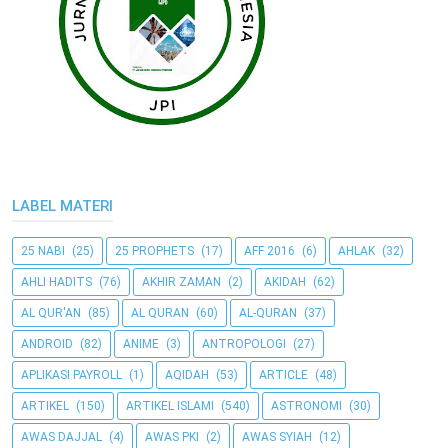
LABEL MATERI
25 NABI
(25)
25 PROPHETS
(17)
AFF 2016
(6)
AHLAK
(32)
AHLI HADITS
(76)
AKHIR ZAMAN
(2)
AKIDAH
(62)
AL QUR'AN
(85)
AL QURAN
(60)
AL-QURAN
(37)
ANDROID
(82)
ANIME
(3)
ANTROPOLOGI
(27)
APLIKASI PAYROLL
(1)
AQIDAH
(53)
ARTICLE
(48)
ARTIKEL
(150)
ARTIKEL ISLAMI
(540)
ASTRONOMI
(30)
AWAS DAJJAL
(4)
AWAS PKI
(2)
AWAS SYIAH
(12)