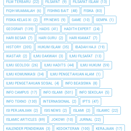
FILM TERBARU
(22)
FILSAFAT
(9)
FILSAFAT ISLAM
(13)
FIQIH MUAMALAH
(6)
FISHING BAIT
(48)
FISIKA
(83)
FISIKA KELAS XI
(2)
FPI NEWS
(9)
GAME
(10)
GEMPA
(1)
GEOGRAFI
(139)
HADIS
(41)
HADITH EXPERT
(24)
HARI BESAR
(7)
HARI GURU
(2)
HARI KIAMAT
(7)
HISTORY
(205)
HUKUM ISLAM
(35)
IBADAH HAJI
(19)
IKASTAR
(2)
ILMU DAKWAH
(3)
ILMU FILSAFAT
(13)
ILMU GEOLOGI
(26)
ILMU HADITS
(44)
ILMU HUKUM
(59)
ILMU KOMUNIKASI
(34)
ILMU PENGETAHUAN ALAM
(1)
ILMU PENGETAHUAN SOSIAL
(4)
INFO BEASISWA
(8)
INFO CAMPUS
(17)
INFO ISLAMI
(501)
INFO SEKOLAH
(5)
INFO TEKNO
(130)
INTERNASIONAL
(2)
IPTS
(47)
ISI PERJANJIAN
(2)
ISIS NEWS
(2)
ISLAMI
(2)
ISLAMIC
(22)
ISLAMIC ARTICLES
(89)
JOKOWI
(10)
JURNAL
(22)
KALENDER PENDIDIKAN
(3)
KEDOKTERAN
(100)
KERAJAAN
(17)