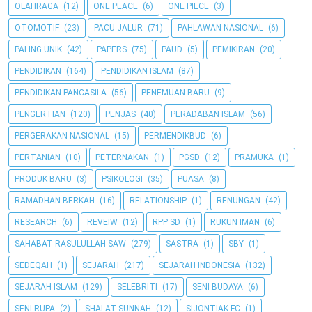
OLAHRAGA
(12)
ONE PEACE
(6)
ONE PIECE
(3)
OTOMOTIF
(23)
PACU JALUR
(71)
PAHLAWAN NASIONAL
(6)
PALING UNIK
(42)
PAPERS
(75)
PAUD
(5)
PEMIKIRAN
(20)
PENDIDIKAN
(164)
PENDIDIKAN ISLAM
(87)
PENDIDIKAN PANCASILA
(56)
PENEMUAN BARU
(9)
PENGERTIAN
(120)
PENJAS
(40)
PERADABAN ISLAM
(56)
PERGERAKAN NASIONAL
(15)
PERMENDIKBUD
(6)
PERTANIAN
(10)
PETERNAKAN
(1)
PGSD
(12)
PRAMUKA
(1)
PRODUK BARU
(3)
PSIKOLOGI
(35)
PUASA
(8)
RAMADHAN BERKAH
(16)
RELATIONSHIP
(1)
RENUNGAN
(42)
RESEARCH
(6)
REVEIW
(12)
RPP SD
(1)
RUKUN IMAN
(6)
SAHABAT RASULULLAH SAW
(279)
SASTRA
(1)
SBY
(1)
SEDEQAH
(1)
SEJARAH
(217)
SEJARAH INDONESIA
(132)
SEJARAH ISLAM
(129)
SELEBRITI
(17)
SENI BUDAYA
(6)
SENI RUPA
(2)
SHALAT SUNNAH
(12)
SIJONTIAK FC
(1)