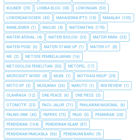
KULINER
(29)
LOMBA BLOG
(38)
LOWONGAN
(53)
LOWONGAN DOSEN
(43)
MAHASISWA IPTS
(18)
MAKALAH
(105)
MANEJEMEN
(1)
MASJID
(4)
MATEMATIKA
(178)
MATERI AFDHAL
(4)
MATERI BIOLOGI
(53)
MATERI KIMIA
(33)
MATERI PGSD
(6)
MATERI STAND UP
(1)
MATERI UT
(8)
ME
(2)
METODE PEMBELAJARAN
(16)
METODOLOGI PENELITIAN
(50)
METOPEL
(17)
MICROSOFT WORD
(4)
MLBB
(1)
MOTIVASI HIDUP
(29)
MOTO GP
(3)
MUSLIMAH
(26)
NARUTO
(1)
NISI REVIEW
(1)
OLAHRAGA
(12)
ONE PEACE
(6)
ONE PIECE
(3)
OTOMOTIF
(23)
PACU JALUR
(71)
PAHLAWAN NASIONAL
(6)
PALING UNIK
(42)
PAPERS
(75)
PAUD
(5)
PEMIKIRAN
(20)
PENDIDIKAN
(164)
PENDIDIKAN ISLAM
(87)
PENDIDIKAN PANCASILA
(56)
PENEMUAN BARU
(9)