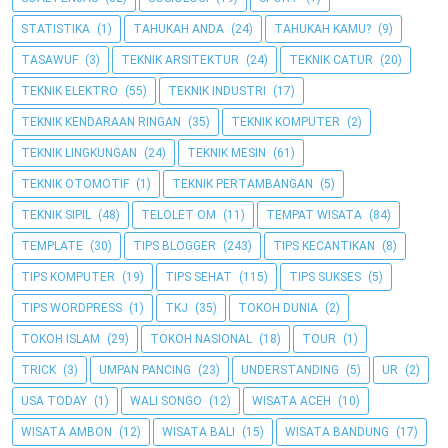
STATISTIKA
(1)
TAHUKAH ANDA
(24)
TAHUKAH KAMU?
(9)
TASAWUF
(3)
TEKNIK ARSITEKTUR
(24)
TEKNIK CATUR
(20)
TEKNIK ELEKTRO
(55)
TEKNIK INDUSTRI
(17)
TEKNIK KENDARAAN RINGAN
(35)
TEKNIK KOMPUTER
(2)
TEKNIK LINGKUNGAN
(24)
TEKNIK MESIN
(61)
TEKNIK OTOMOTIF
(1)
TEKNIK PERTAMBANGAN
(5)
TEKNIK SIPIL
(48)
TELOLET OM
(11)
TEMPAT WISATA
(84)
TEMPLATE
(30)
TIPS BLOGGER
(243)
TIPS KECANTIKAN
(8)
TIPS KOMPUTER
(19)
TIPS SEHAT
(115)
TIPS SUKSES
(5)
TIPS WORDPRESS
(1)
TKJ
(35)
TOKOH DUNIA
(2)
TOKOH ISLAM
(29)
TOKOH NASIONAL
(18)
TOUR
(1)
TRICK
(3)
UMPAN PANCING
(23)
UNDERSTANDING
(5)
UR
(2)
USA TODAY
(1)
WALI SONGO
(12)
WISATA ACEH
(10)
WISATA AMBON
(12)
WISATA BALI
(15)
WISATA BANDUNG
(17)