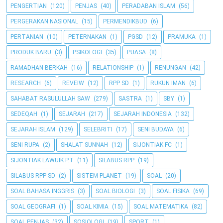
PENGERTIAN
(120)
PENJAS
(40)
PERADABAN ISLAM
(56)
PERGERAKAN NASIONAL
(15)
PERMENDIKBUD
(6)
PERTANIAN
(10)
PETERNAKAN
(1)
PGSD
(12)
PRAMUKA
(1)
PRODUK BARU
(3)
PSIKOLOGI
(35)
PUASA
(8)
RAMADHAN BERKAH
(16)
RELATIONSHIP
(1)
RENUNGAN
(42)
RESEARCH
(6)
REVEIW
(12)
RPP SD
(1)
RUKUN IMAN
(6)
SAHABAT RASULULLAH SAW
(279)
SASTRA
(1)
SBY
(1)
SEDEQAH
(1)
SEJARAH
(217)
SEJARAH INDONESIA
(132)
SEJARAH ISLAM
(129)
SELEBRITI
(17)
SENI BUDAYA
(6)
SENI RUPA
(2)
SHALAT SUNNAH
(12)
SIJONTIAK FC
(1)
SIJONTIAK LAWUIK P.T
(11)
SILABUS RPP
(19)
SILABUS RPP SD
(2)
SISTEM PLANET
(19)
SOAL
(20)
SOAL BAHASA INGGRIS
(3)
SOAL BIOLOGI
(3)
SOAL FISIKA
(69)
SOAL GEOGRAFI
(1)
SOAL KIMIA
(15)
SOAL MATEMATIKA
(82)
SOAL PENJAS
(32)
SOSIOLOGI
(19)
SPORT
(1)