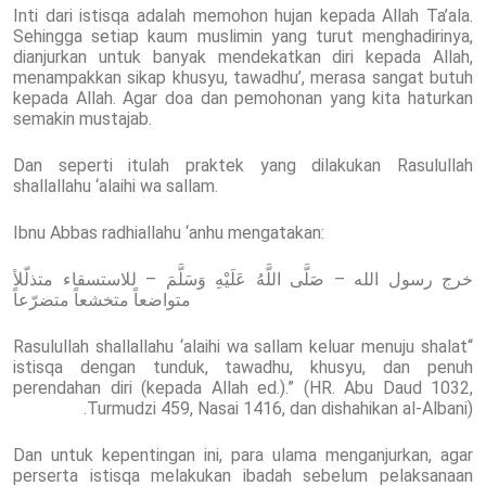
Inti dari istisqa adalah memohon hujan kepada Allah Ta’ala.
Sehingga setiap kaum muslimin yang turut menghadirinya,
dianjurkan untuk banyak mendekatkan diri kepada Allah,
menampakkan sikap khusyu, tawadhu’, merasa sangat butuh
kepada Allah. Agar doa dan pemohonan yang kita haturkan
semakin mustajab.
Dan seperti itulah praktek yang dilakukan Rasulullah
shallallahu ‘alaihi wa sallam.
Ibnu Abbas radhiallahu ‘anhu mengatakan:
خرج رسول الله – صَلَّى اللَّهُ عَلَيْهِ وَسَلَّمَ – للاستسقاء متذلّلاً
متواضعاً متخشعاً متضرّعاً
“Rasulullah shallallahu ‘alaihi wa sallam keluar menuju shalat
istisqa dengan tunduk, tawadhu, khusyu, dan penuh
perendahan diri (kepada Allah ed.).” (HR. Abu Daud 1032,
Turmudzi 459, Nasai 1416, dan dishahikan al-Albani).
Dan untuk kepentingan ini, para ulama menganjurkan, agar
perserta istisqa melakukan ibadah sebelum pelaksanaan