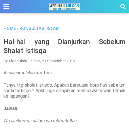
-->
HOME
›
KONSULTASI ISLAM
Hal-hal yang Dianjurkan Sebelum
Shalat Istisqa
By
Afdhal Ilahi
Senin, 21 September 2015
Assalaamu’alaikum
tadz,
Tanya ttg sholat istisqo. Apakah berpuasa bbrp hari sebelum
sholat istisqo ? Apkh juga dianjurkan membawa hewan ternak
ke lapangan?
Jawab:
Wa alaikumus salam wa rahmatullah,