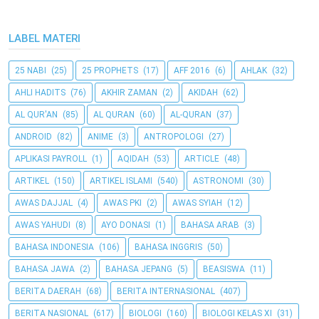
LABEL MATERI
25 NABI
(25)
25 PROPHETS
(17)
AFF 2016
(6)
AHLAK
(32)
AHLI HADITS
(76)
AKHIR ZAMAN
(2)
AKIDAH
(62)
AL QUR'AN
(85)
AL QURAN
(60)
AL-QURAN
(37)
ANDROID
(82)
ANIME
(3)
ANTROPOLOGI
(27)
APLIKASI PAYROLL
(1)
AQIDAH
(53)
ARTICLE
(48)
ARTIKEL
(150)
ARTIKEL ISLAMI
(540)
ASTRONOMI
(30)
AWAS DAJJAL
(4)
AWAS PKI
(2)
AWAS SYIAH
(12)
AWAS YAHUDI
(8)
AYO DONASI
(1)
BAHASA ARAB
(3)
BAHASA INDONESIA
(106)
BAHASA INGGRIS
(50)
BAHASA JAWA
(2)
BAHASA JEPANG
(5)
BEASISWA
(11)
BERITA DAERAH
(68)
BERITA INTERNASIONAL
(407)
BERITA NASIONAL
(617)
BIOLOGI
(160)
BIOLOGI KELAS XI
(31)