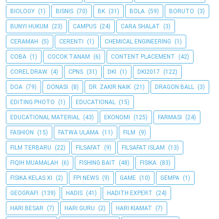
BIOLOGY
(1)
BISNIS
(70)
BK
(31)
BOLA
(59)
BORUTO
(3)
BUNYI HUKUM
(23)
CAMPUS
(24)
CARA SHALAT
(3)
CERAMAH
(5)
CERENTI
(1)
CHEMICAL ENGINEERING
(1)
COBA
(1)
COCOK TANAM
(6)
CONTENT PLACEMENT
(42)
COREL DRAW
(4)
CPNS
(31)
DKI
(1)
DKI2017
(122)
DOA
(79)
DONASI
(8)
DR. ZAKIR NAIK
(21)
DRAGON BALL
(3)
EDITING PHOTO
(1)
EDUCATIONAL
(15)
EDUCATIONAL MATERIAL
(43)
EKONOMI
(125)
FARMASI
(24)
FASHION
(15)
FATWA ULAMA
(11)
FILM
(9)
FILM TERBARU
(22)
FILSAFAT
(9)
FILSAFAT ISLAM
(13)
FIQIH MUAMALAH
(6)
FISHING BAIT
(48)
FISIKA
(83)
FISIKA KELAS XI
(2)
FPI NEWS
(9)
GAME
(10)
GEMPA
(1)
GEOGRAFI
(139)
HADIS
(41)
HADITH EXPERT
(24)
HARI BESAR
(7)
HARI GURU
(2)
HARI KIAMAT
(7)