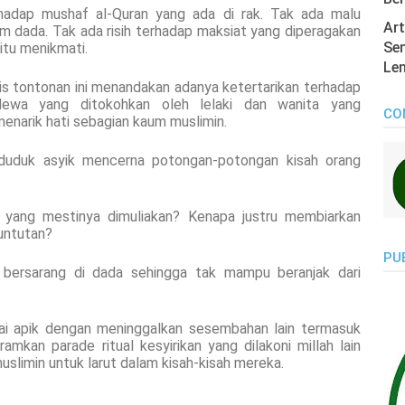
rhadap mushaf al-Quran yang ada di rak. Tak ada malu
Art
m dada. Tak ada risih terhadap maksiat yang diperagakan
Sen
gitu menikmati.
Len
is tontonan ini menandakan adanya ketertarikan terhadap
ewa yang ditokohkan oleh lelaki dan wanita yang
CO
narik hati sebagian kaum muslimin.
duduk asyik mencerna potongan-potongan kisah orang
 yang mestinya dimuliakan? Kenapa justru membiarkan
untutan?
PU
bersarang di dada sehingga tak mampu beranjak dari
ai apik dengan meninggalkan sesembahan lain termasuk
amkan parade ritual kesyirikan yang dilakoni millah lain
limin untuk larut dalam kisah-kisah mereka.