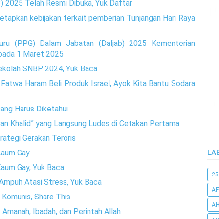
2025 Telah Resmi Dibuka, Yuk Daftar
etapkan kebijakan terkait pemberian Tunjangan Hari Raya
uru (PPG) Dalam Jabatan (Daljab) 2025 Kementerian
 pada 1 Maret 2025
ekolah SNBP 2024, Yuk Baca
 Fatwa Haram Beli Produk Israel, Ayok Kita Bantu Sodara
yang Harus Diketahui
dan Khalid” yang Langsung Ludes di Cetakan Pertama
ategi Gerakan Teroris
 Kaum Gay
LA
 Kaum Gay, Yuk Baca
25
 Ampuh Atasi Stress, Yuk Baca
AF
 Komunis, Share This
AH
 Amanah, Ibadah, dan Perintah Allah