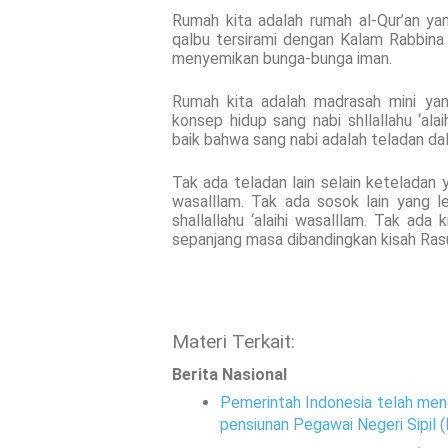
Rumah kita adalah rumah al-Qur’an ya
qalbu tersirami dengan Kalam Rabbina
menyemikan bunga-bunga iman.
Rumah kita adalah madrasah mini yan
konsep hidup sang nabi shllallahu ‘a
baik bahwa sang nabi adalah teladan dala
Tak ada teladan lain selain keteladan y
wasalllam. Tak ada sosok lain yang l
shallallahu ‘alaihi wasalllam. Tak ada
sepanjang masa dibandingkan kisah Rasul
Materi Terkait:
Berita Nasional
Pemerintah Indonesia telah men
pensiunan Pegawai Negeri Sipil 