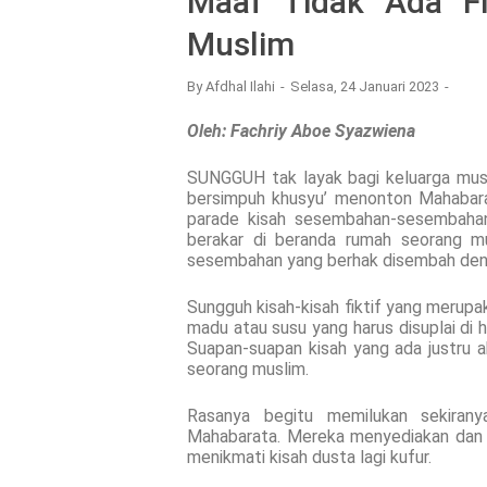
Maaf Tidak Ada F
Muslim
By
Afdhal Ilahi
Selasa, 24 Januari 2023
Oleh: Fachriy Aboe Syazwiena
SUNGGUH tak layak bagi keluarga musli
bersimpuh khusyu’ menonton Mahabara
parade kisah sesembahan-sesembahan 
berakar di beranda rumah seorang mu
sesembahan yang berhak disembah den
Sungguh kisah-kisah fiktif yang merupa
madu atau susu yang harus disuplai di 
Suapan-suapan kisah yang ada justru 
seorang muslim.
Rasanya begitu memilukan sekirany
Mahabarata. Mereka menyediakan dan
menikmati kisah dusta lagi kufur.