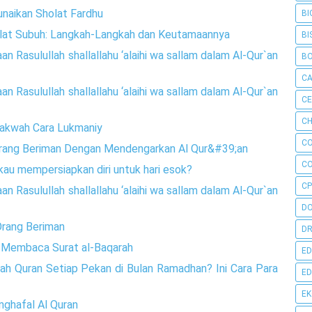
naikan Sholat Fardhu
BI
lat Subuh: Langkah-Langkah dan Keutamaannya
BI
n Rasulullah shallallahu ‘alaihi wa sallam dalam Al-Qur`an
B
C
n Rasulullah shallallahu ‘alaihi wa sallam dalam Al-Qur`an
C
CH
dakwah Cara Lukmaniy
C
Orang Beriman Dengan Mendengarkan Al Qur&#39;an
C
au mempersiapkan diri untuk hari esok?
CP
n Rasulullah shallallahu ‘alaihi wa sallam dalam Al-Qur`an
D
 Orang Beriman
DR
h Membaca Surat al-Baqarah
ED
h Quran Setiap Pekan di Bulan Ramadhan? Ini Cara Para
ED
E
nghafal Al Quran