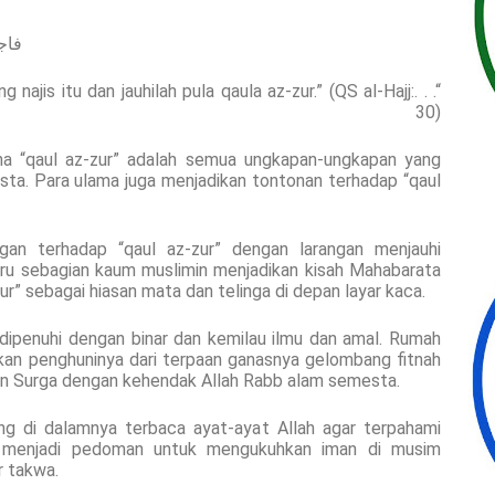
فاج
ng najis itu dan jauhilah pula qaula az-zur.” (QS al-Hajj:
30)
 “qaul az-zur” adalah semua ungkapan-ungkapan yang
ta. Para ulama juga menjadikan tontonan terhadap “qaul
gan terhadap “qaul az-zur” dengan larangan menjauhi
tru sebagian kaum muslimin menjadikan kisah Mahabarata
zur” sebagai hiasan mata dan telinga di depan layar kaca.
dipenuhi dengan binar dan kemilau ilmu dan amal. Rumah
kan penghuninya dari terpaan ganasnya gelombang fitnah
an Surga dengan kehendak Allah Rabb alam semesta.
ng di dalamnya terbaca ayat-ayat Allah agar terpahami
ga menjadi pedoman untuk mengukuhkan iman di musim
 takwa.