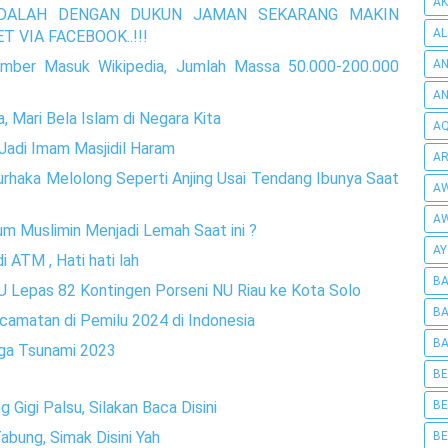
AK
PADALAH DENGAN DUKUN JAMAN SEKARANG MAKIN
AL
 VIA FACEBOOK..!!!
mber Masuk Wikipedia, Jumlah Massa 50.000-200.000
AN
A
 Mari Bela Islam di Negara Kita
AQ
Jadi Imam Masjidil Haram
AR
Durhaka Melolong Seperti Anjing Usai Tendang Ibunya Saat
AW
AW
 Muslimin Menjadi Lemah Saat ini ?
AY
i ATM , Hati hati lah
BA
 Lepas 82 Kontingen Porseni NU Riau ke Kota Solo
BA
ecamatan di Pemilu 2024 di Indonesia
BA
ga Tsunami 2023
BE
Gigi Palsu, Silakan Baca Disini
BE
bung, Simak Disini Yah
BE