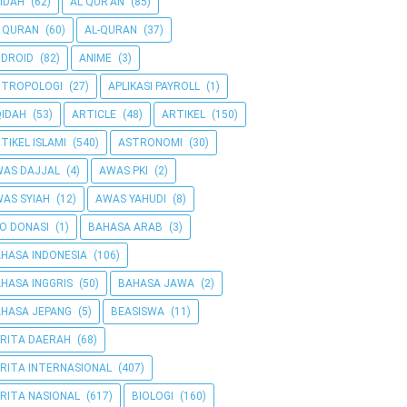
IDAH
(62)
AL QUR'AN
(85)
 QURAN
(60)
AL-QURAN
(37)
DROID
(82)
ANIME
(3)
NTROPOLOGI
(27)
APLIKASI PAYROLL
(1)
IDAH
(53)
ARTICLE
(48)
ARTIKEL
(150)
TIKEL ISLAMI
(540)
ASTRONOMI
(30)
AS DAJJAL
(4)
AWAS PKI
(2)
AS SYIAH
(12)
AWAS YAHUDI
(8)
O DONASI
(1)
BAHASA ARAB
(3)
HASA INDONESIA
(106)
HASA INGGRIS
(50)
BAHASA JAWA
(2)
HASA JEPANG
(5)
BEASISWA
(11)
RITA DAERAH
(68)
RITA INTERNASIONAL
(407)
RITA NASIONAL
(617)
BIOLOGI
(160)