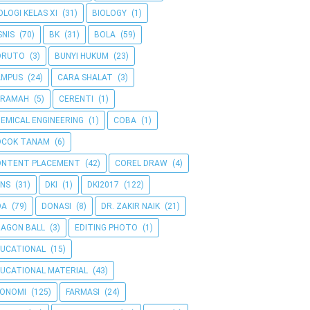
OLOGI KELAS XI
(31)
BIOLOGY
(1)
SNIS
(70)
BK
(31)
BOLA
(59)
ORUTO
(3)
BUNYI HUKUM
(23)
AMPUS
(24)
CARA SHALAT
(3)
ERAMAH
(5)
CERENTI
(1)
EMICAL ENGINEERING
(1)
COBA
(1)
OCOK TANAM
(6)
ONTENT PLACEMENT
(42)
COREL DRAW
(4)
NS
(31)
DKI
(1)
DKI2017
(122)
OA
(79)
DONASI
(8)
DR. ZAKIR NAIK
(21)
AGON BALL
(3)
EDITING PHOTO
(1)
UCATIONAL
(15)
UCATIONAL MATERIAL
(43)
KONOMI
(125)
FARMASI
(24)