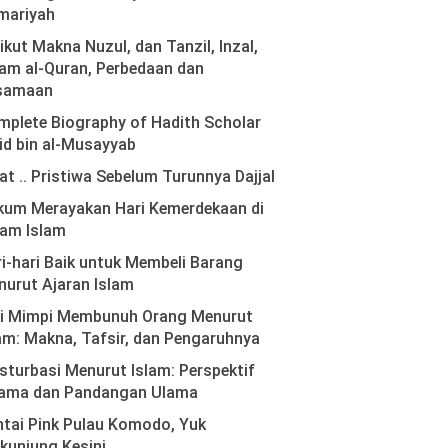
mariyah
ikut Makna Nuzul, dan Tanzil, Inzal,
am al-Quran, Perbedaan dan
samaan
plete Biography of Hadith Scholar
id bin al-Musayyab
at .. Pristiwa Sebelum Turunnya Dajjal
kum Merayakan Hari Kemerdekaan di
lam Islam
i-hari Baik untuk Membeli Barang
urut Ajaran Islam
ti Mimpi Membunuh Orang Menurut
am: Makna, Tafsir, dan Pengaruhnya
turbasi Menurut Islam: Perspektif
ama dan Pandangan Ulama
tai Pink Pulau Komodo, Yuk
kunjung Kesini