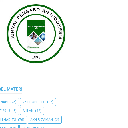
BEL MATERI
 NABI
(25)
25 PROPHETS
(17)
F 2016
(6)
AHLAK
(32)
LI HADITS
(76)
AKHIR ZAMAN
(2)