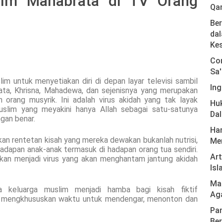
ilm Mahabrata di TV Orang
Qa
Ber
dal
Ke
Com
Sa'
m untuk menyetiakan diri di depan layar televisi sambil
Ing
ta, Khrisna, Mahadewa, dan sejenisnya yang merupakan
orang musyrik. Ini adalah virus akidah yang tak layak
Hu
slim yang meyakini hanya Allah sebagai satu-satunya
Da
gan benar.
Har
kan rentetan kisah yang mereka dewakan bukanlah nutrisi,
Men
hadapan anak-anak termasuk di hadapan orang tua sendiri.
Ar
akan menjadi virus yang akan menghantam jantung akidah
Isl
Mas
a keluarga muslim menjadi hamba bagi kisah fiktif
Ag
 mengkhususkan waktu untuk mendengar, menonton dan
Pan
Ber