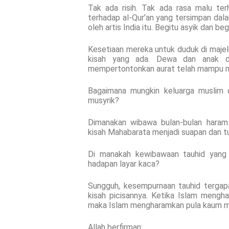
Tak ada risih. Tak ada rasa malu te
terhadap al-Qur’an yang tersimpan dala
oleh artis India itu. Begitu asyik dan be
Kesetiaan mereka untuk duduk di majel
kisah yang ada. Dewa dan anak d
mempertontonkan aurat telah mampu me
Bagaimana mungkin keluarga muslim 
musyrik?
Dimanakan wibawa bulan-bulan haram
kisah Mahabarata menjadi suapan dan t
Di manakah kewibawaan tauhid yang 
hadapan layar kaca?
Sungguh, kesempurnaan tauhid tergap
kisah picisannya. Ketika Islam menghar
maka Islam mengharamkan pula kaum mus
Allah berfirman: