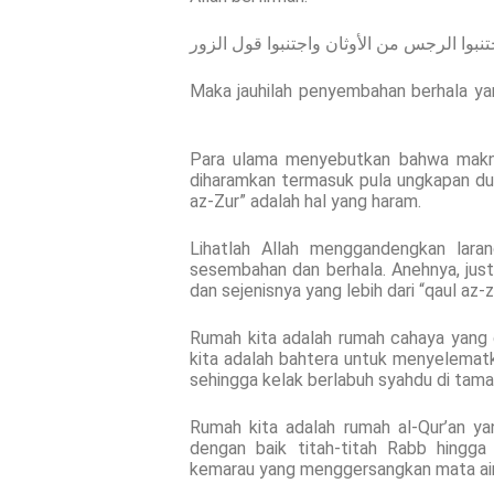
تنبوا الرجس من الأوثان واجتنبوا قول الزور
“. . .Maka jauhilah penyembahan berhala ya
Para ulama menyebutkan bahwa makna
diharamkan termasuk pula ungkapan dus
az-Zur” adalah hal yang haram.
Lihatlah Allah menggandengkan laran
sesembahan dan berhala. Anehnya, jus
dan sejenisnya yang lebih dari “qaul az-
Rumah kita adalah rumah cahaya yang 
kita adalah bahtera untuk menyelemat
sehingga kelak berlabuh syahdu di tam
Rumah kita adalah rumah al-Qur’an ya
dengan baik titah-titah Rabb hing
kemarau yang menggersangkan mata air